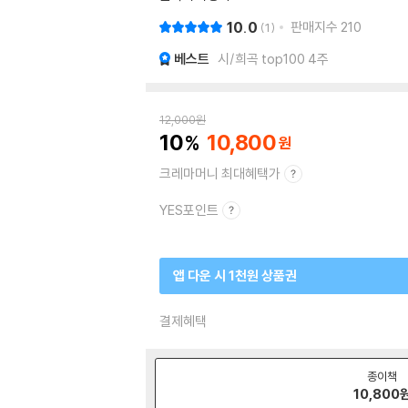
10.0
판매지수
210
1
베스트
시/희곡 top100 4주
12,000
원
10
10,800
크레마머니 최대혜택가
YES포인트
앱 다운 시 1천원 상품권
결제혜택
종이책
10,800