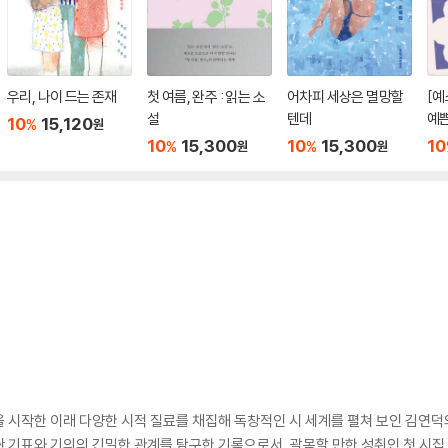
우리, 나이 드는 존재
첫 여름, 완주 : 읽는 소
어차피 세상은 멸망할
[예
설
텐데
예쁜
10
15,120
%
원
10
15,300
10
15,300
10
%
%
원
원
 시작한 이래 다양한 시적 질료를 채집해 독창적인 시 세계를 펼쳐 보인 김연덕
기표와 기의의 긴밀한 관계를 탐구한 기록으로서, 괄목할 만한 성취인 첫 시집 『재