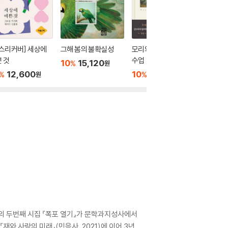
스리커버] 세상에
그해 봄의 불확실성
모리와 함께한 마지막
우리의 
 것
수업
10
15,120
10
1
%
%
원
12,600
10
19,800
%
%
원
원
의 두번째 시집 『폭포 열기』가 문학과지성사에서
와 사랑의 미래』(민음사, 2021)에 이어 3년