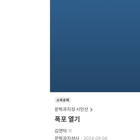
소득공제
문학과지성 시인선
폭포 열기
김연덕
저
문학과지성사
2024.09.06.