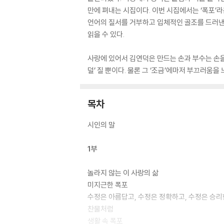
만에 펴내는 시집이다. 이번 시집에서는 ‘폭포’라
언어의 질서를 거부하고 입체적인 골조를 드러낸
읽을 수 있다.
사랑에 있어서 김연덕은 만드는 손과 부수는 손을 
덜’ 질 뿐이다. 물론 그 ‘조금’에마저 부끄러움
목차
시인의 말
1부
놀라지 않는 이 사랑의 삶
미지근한 폭포
수정은 아름답고, 수정은 정확하고, 수정은 승
찬물처럼
생활 속 폭포