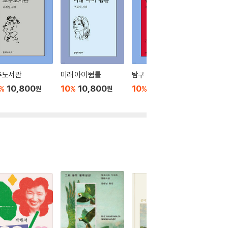
루도서관
미래 아이 뜀틀
탐구
정오의 
10,800
10
10,800
10
10,800
10
1
%
%
%
%
원
원
원