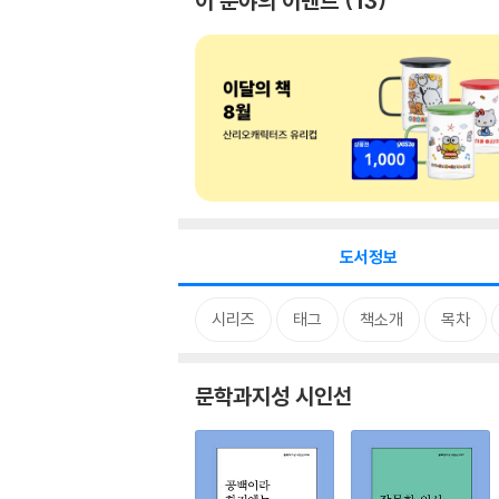
이 분야의 이벤트
13
도서정보
시리즈
태그
책소개
목차
문학과지성 시인선