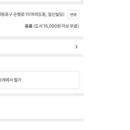
등포구 은행로 11(여의도동, 일신빌딩)
변경
유료
(도서 15,000원 이상 무료)
가게에서 팔기