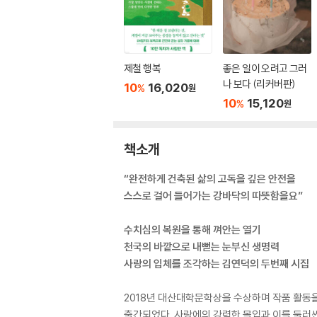
제철 행복
좋은 일이 오려고 그러
나 보다 (리커버판)
10
16,020
%
원
10
15,120
%
원
책소개
“완전하게 건축된 삶의 고독을 깊은 안전을
스스로 걸어 들어가는 강바닥의 따뜻함을요”
수치심의 복원을 통해 껴안는 열기
천국의 바깥으로 내뻗는 눈부신 생명력
사랑의 입체를 조각하는 김연덕의 두번째 시집
2018년 대산대학문학상을 수상하며 작품 활동을
출간되었다. 사랑에의 강력한 몰입과 이를 둘러싼 