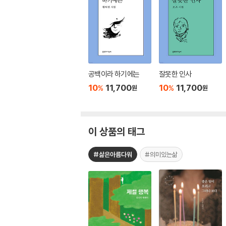
공백이라 하기에는
잘못한 인사
10
11,700
10
11,700
%
%
원
원
이 상품의 태그
#삶은아름다워
#의미있는삶