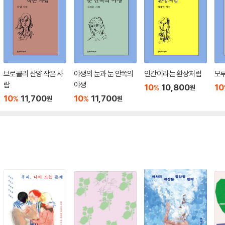
브로콜리 산양 작은 사
야생의 눈과 눈 안쪽의
인간이라는 환상처럼
모
람
야생
10
10,800
10
%
원
10
11,700
10
11,700
%
%
원
원