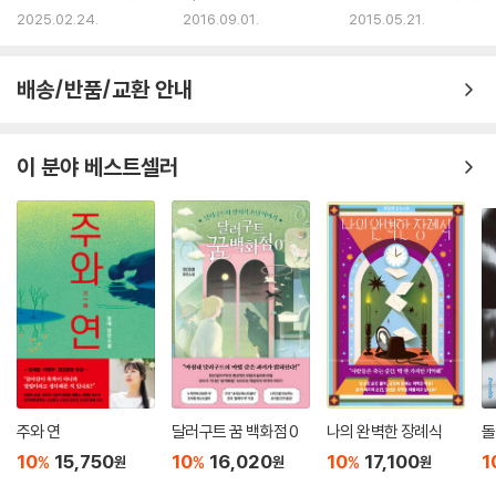
2025.02.24.
2016.09.01.
2015.05.21.
배송/반품/교환 안내
이 분야 베스트셀러
주와 연
달러구트 꿈 백화점 0
나의 완벽한 장례식
돌
10
15,750
10
16,020
10
17,100
1
%
%
%
원
원
원