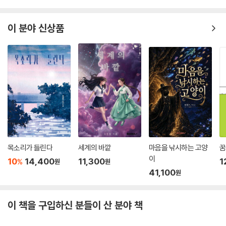
이 분야 신상품
목소리가 들린다
세계의 바깥
마음을 낚시하는 고양
꿈
이
10
14,400
11,300
1
%
원
원
41,100
원
이 책을 구입하신 분들이 산 분야 책