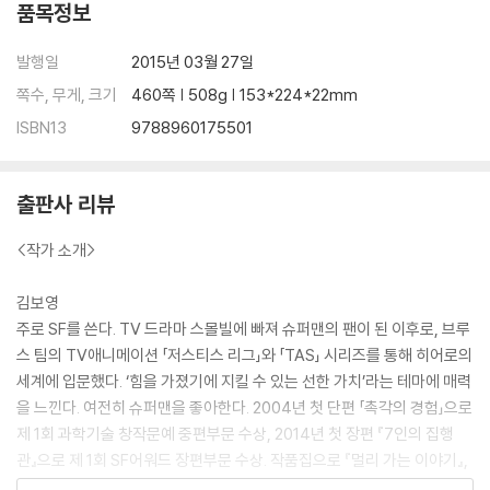
품목정보
발행일
2015년 03월 27일
쪽수, 무게, 크기
460쪽 | 508g | 153*224*22mm
ISBN13
9788960175501
출판사 리뷰
<작가 소개>
김보영
주로 SF를 쓴다. TV 드라마 스몰빌에 빠져 슈퍼맨의 팬이 된 이후로, 브루
스 팀의 TV애니메이션 「저스티스 리그」와 「TAS」 시리즈를 통해 히어로의
세계에 입문했다. ‘힘을 가졌기에 지킬 수 있는 선한 가치’라는 테마에 매력
을 느낀다. 여전히 슈퍼맨을 좋아한다. 2004년 첫 단편 「촉각의 경험」으로
제 1회 과학기술 창작문예 중편부문 수상, 2014년 첫 장편 『7인의 집행
관』으로 제 1회 SF어워드 장편부문 수상. 작품집으로 『멀리 가는 이야기』,
『진화신화』, 장편으로 『7인의 집행관』이 있다.