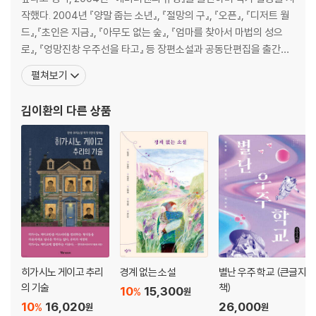
작했다. 2004년 『양말 줍는 소년』, 『절망의 구』, 『오픈』, 『디저트 월
드』,『초인은 지금』, 『아무도 없는 숲』, 『엄마를 찾아서 마법의 성으
로』, 『엉망진창 우주선을 타고』 등 장편소설과 공동단편집을 출간했
다. 2021년 조선스팀펑크연작선 『기기인 도로』를 함께 썼다. 2009
펼쳐보기
년 멀티문학상, 2011년 젊은작가상 우수상, 2017년 SF 어워드 장편
소설 우수상을 수상했다. 단편 「너의 변신」이 프랑스, 독일, 베트남에
김이환
의 다른 상품
서 출간되었
히가시노 게이고 추리
경계 없는 소설
별난 우주 학교 (큰글자
의 기술
책)
10
15,300
%
원
10
16,020
26,000
%
원
원