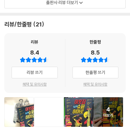
출판사 리뷰 더보기
진산
아득한 옛날, 크리스토퍼 리브가 지구를 1초에 일곱바퀴 반 도는 장면을 영
리뷰/한줄평
21
화관에서 보며 히어로물에 입문. 히어로의 매력은 범인보다 오히려 소박
순수 찌질한 내면에 초월적인 힘이 주어지면서 발생하는 갭모에라고 생각
한다. 무협 『홍엽만리』, 『대사형』 등 다수, 판타지 로맨스 『가스라기』 등을
리뷰
한줄평
썼다.
8.4
8.5
dcdc
영화배우 김꽃비의 팬. 재밌게 본 슈퍼히어로 작품으로는 「시민쾌걸」과
리뷰 쓰기
한줄평 쓰기
「오르가즈모」가 있다. SF단편집 『대통령 항문에 사보타지』와 SF장편 『무
안만용 가르바니온』을 출간했다.
혜택 및 유의사항
혜택 및 유의사항
김이환
『절망의 구』, 『오픈』, 『디저트 월드』 등 11편의 장편 소설을 발표했다. 제2
4
회 젊은 작가상 우수상, 제1회 멀티문학상을 수상했다. 「다크 나이트」 등의
더보기
영화를 지켜보면서 슈퍼히어로물을 한국을 배경으로 재해석하는 방법을
고민했고, 이번 수록작은 5년간의 고민 끝에 내놓은 첫 번째 결과물이다.