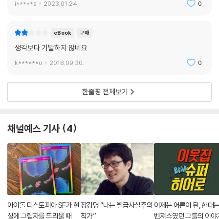
i*****s
2023.01.24.
0
eBook
구매
생각보다 기발하지 않네요
k******o
2018.09.30.
0
한줄평 전체보기
채널예스 기사
4
아이돌 디스토피아 SF가 현
장강명 “나는 월급사실주의
이제는 어른이 된, 한때는
실에 그림자를 드리울 때
작가”
벤져스였던 그들의 이야