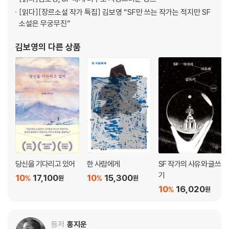
[읽다]
[장르소설 작가 특집] 김보영 “SF만 쓰는 작가는 적지만 SF
소설은 무궁무진”
김보영
의 다른 상품
당신을 기다리고 있어
한 사람에게
SF 작가의 사유와 글쓰
기
10
17,100
10
15,300
%
%
원
원
10
16,020
%
원
등저
홍지운