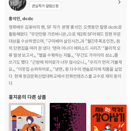
관심작가 알림신청
홍석인, dcdc
영화배우 김꽃비의 팬, SF 작가. 본명 홍석인. 오랫동안 필명 dcdc로
활동해왔다. 『무안만용 가르바니온』으로 제2회 SF어워드 장편 부문
대상을 수상하였으며, 『구미베어 살인사건』과 『월간주폭초인전』 등
의 단편집을 여러 권 냈다. ‘덴마 어나더 에피소드 시리즈’ 『물리적 오
류 발생 보고서』, 『별을 수확하는 자들』, 『무간도 가이아의 성소』를
쓰기도 했다. 『근방에 히어로가 너무 많사오니』, 『우리가 먼저 가볼게
요』, 『이웃집 슈퍼히어로』, 『냉면』 등 다수의 앤솔로지에 작품을 실었
다. 현재 청강문화산업대학교에서 만화컨텐츠스쿨 교수로 재직 중이
다.
홍지운
의 다른 상품