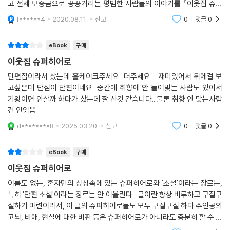
고 전세 보증금으로 끙끙거리는 평범한 사람들의 이야기를.『이웃집 슈퍼
어로는 스스로 탄생하지만 빌런이 정의한다고 생각한다.
히어로』가 먼저, 『근방에 히어로가 너무 많사오니』가 그 다음으로 나온 책
f******4
2020.08.11.
신고
0
댓글
0
이지만 난 두
이수현
소설가, 번역가. 쭉 소설 번역을 하다가 『샌드맨』에 낚여서 그래픽노블 번
eBook
구매
역에도 발을 들였다. 어려서 애니메이션을 보고부터 엑스맨을 좋아했고,
이웃집 슈퍼히어로
일에서는 샌드맨이나 페이블즈, 젠틀맨리그같이 전형에서 벗어난 히어로
단편집이라서 샀는데 홀케이크주세요...더주세요.....재미있어서 뒤에걸 보
작품에 더 끌렸다. 초능력이 있어도, 신화적인 존재여도 변함없이 약하고
고싶은데 단점이 단편이네요...중간에 취향에 안 들어맞는 사람도 있어서
못나고 힘들어하며 싸우는 이들에게 마음이 간다.
기왕이면 안살까 하다가 샀는데 잘 산것 같습니다...물론 취향 안 맞는사람
건 안읽음
이서영
d********8
2025.03.20.
신고
0
댓글
0
환상소설이나 운동권 소설, 혹은 환상적 운동권 소설을 쓴다.지키기 위해
서는 힘이 필요하고, 싸움이라는 건 본질적으로 외로운 과정이다. 캣우먼
eBook
구매
보다 할리 퀸. 단편집 『악어의 맛』이 있다.
이웃집 슈퍼히어로
이름도 없는, 혼자만의 상상속에 있는 슈퍼히어로와 '소설'이라는 장르는,
특히 '단편 소설'이라는 장르는 안 어울린다. 글이란 항상 비루하고 구질구
질하기 마련이라서, 이 글의 슈퍼히어로들도 모두 구질구질 하다.주인공의
고뇌, 비애, 현실에 대한 비판 등은 슈퍼히어로가 아니라도 충분히 할 수 있
다. 내가 히어로에게 바라는 건 이런게 아니다. 호쾌하고 호방한 슈퍼히어