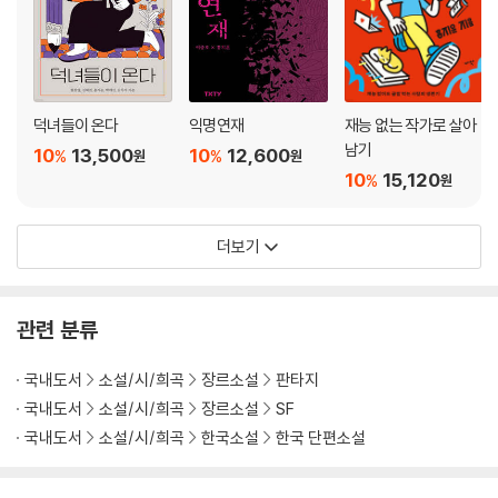
덕녀들이 온다
익명연재
재능 없는 작가로 살아
남기
10
13,500
10
12,600
%
%
원
원
10
15,120
%
원
더보기
관련 분류
국내도서
소설/시/희곡
장르소설
판타지
국내도서
소설/시/희곡
장르소설
SF
국내도서
소설/시/희곡
한국소설
한국 단편소설