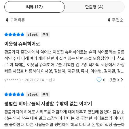
리뷰
17
한줄평
4
듀나
「원더우먼」과 「버피」 텔레비전 시리즈의 팬이다. 두 시리즈 모두 에피소드
구매리뷰
추천순
전편을 리뷰했고 「버피」는 팬픽도 몇 편 썼다가 나중에 조각 내 재활용했
다. 「버피」 6,7 시즌의 후유증으로 아직까지 미드를 잘 못 본다. 낸 책으로
eBook
구매
『면세구역』, 『태평양횡단특급』, 『대리전』 등이 있으며, 수퍼히어로 테마를
다룬 책으로는 『아직은 신이 아니야』가 있다.
이웃집 슈퍼히어로
황금가지 출판사에서 엮어낸 이웃집 슈퍼히어로는 슈퍼 히어로라는 공통
좌백
적인 주제 아래 여러 개의 단편이 실려 있는 단편 소설 모음집입니다. 참고
『대도오』로 시작해 무협소설을 주로 쓰고 있다. 팀 버튼의 배트맨을 좋아
로 이 책에는 이웃집 슈퍼히어로를 기획한 김보영 작가의 세상에서 가장
한다. 히어로물 중에서도 배트맨의 캐릭터와 이야기 구조는 무협적이라고
빠른 사람을 비롯하여 이서영, 잠본이, 이규원, 듀나, 이수현, 김이환, 김수
생각해 왔는데, 실제로 써보니 정말 그랬다. 지나치게 무협배경과 잘 어울
륜, 좌백, 진산 그리고 dcdc 작가에 이르기까지 총 열한 분의 작가들이 각
y******3
2021.07.14.
신고
0
댓글
0
자가 생각하는
려서 평범해 보일 정도. 하지만 정의란 무엇인가를 고민하는 캐릭터와 이
야기의 매력은 배경이 바뀌어도 변하지 않는다.
eBook
구매
평범한 히어로들의 사랑할 수밖에 없는 이야기
김수륜
경영정보학을 전공했으며 게임시나리오와 소설을 쓴다. 환상문학웹진 거
황금가지의 히어로 시리즈를 저렴하게 대여해주고 있길래 읽었다. 감상 소
감은 역시 책은 대여 말고 소장해야 한다는 것. 평범한 히어로들의 이야기
울, 공동창작 프로젝트 ILN의 필진이다. 브루스팀의 배트맨 시리즈로 슈퍼
를 좋아한다. 다른 사람들처럼 평범하게 학교 다니고 돈 벌러 직장 출근하
히어로의 매력을 깨달았다. 가장 사랑하는 슈퍼히어로는 역시 배트맨. 히