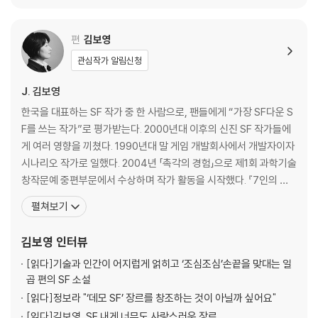
편
김보영
관심작가 알림신청
J. 김보영
한국을 대표하는 SF 작가 중 한 사람으로, 팬들에게 “가장 SF다운 S
F를 쓰는 작가”로 평가받는다. 2000년대 이후의 신진 SF 작가들에
게 여러 영향을 끼쳤다. 1990년대 말 게임 개발회사에서 개발자이자
시나리오 작가로 일했다. 2004년 「촉각의 경험」으로 제1회 과학기술
창작문예 중편부문에서 수상하며 작가 활동을 시작했다. 『7인의 집
행관』으로 제1회 SF 어워드 장편부문 대상, 「세상에서 가장 빠른 사
펼쳐보기
람」으로 제2회 SF 어워드 중단편부문 우수상, 「얼마나 닮았는가」로
제5회 SF 어워드 중단편부문 대상을 수상했다. 한국과학문학상 심사
김보영
인터뷰
위원을 역임했고, 영화 [설
[읽다]
기술과 인간이 어지럽게 얽히고 ‘조심조심’손끝을 맞대는 일
곱 편의 SF 소설
[읽다]
정보라 "‘데모 SF’ 장르를 창조하는 것이 아닐까 싶어요"
[읽다]
김보영, SF 내게 너무도 사랑스러운 장르