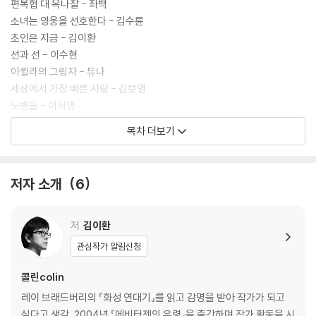
편복협 대 옥나찰 - 좌백
소녀는 영웅을 선호한다 - 김수륜
초인은 지금 - 김이환
선과 선 - 이수현
아퀼라의 그림자 - 듀나
세상에서 가장 빠른 사람 - 김보영
노병들 - 이서영
문자의 세계로 여행을 떠난 영웅 - 잠본이
목차 더보기
슈퍼히어로 팬들이 쓰는 슈퍼히어로 이야기! - 이규원
기획의 말 - 김보영
저자 소개
6
저
김이환
관심작가 알림신청
콜린colin
레이 브래드버리의 『화성 연대기』를 읽고 감명을 받아 작가가 되고
싶다고 생각, 2004년 『에비터젠의 유령』을 출간하며 작가 활동을 시