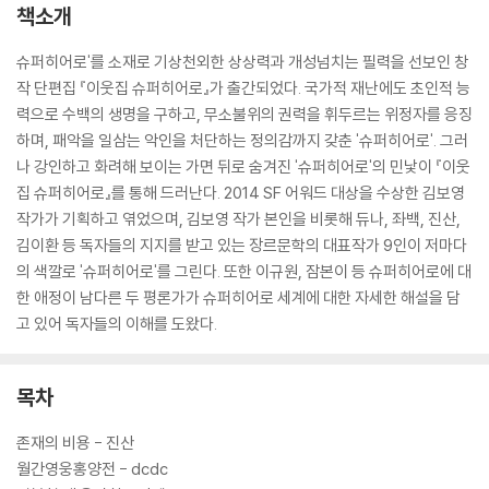
책소개
슈퍼히어로'를 소재로 기상천외한 상상력과 개성넘치는 필력을 선보인 창
작 단편집 『이웃집 슈퍼히어로』가 출간되었다. 국가적 재난에도 초인적 능
력으로 수백의 생명을 구하고, 무소불위의 권력을 휘두르는 위정자를 응징
하며, 패악을 일삼는 악인을 처단하는 정의감까지 갖춘 '슈퍼히어로'. 그러
나 강인하고 화려해 보이는 가면 뒤로 숨겨진 '슈퍼히어로'의 민낯이 『이웃
집 슈퍼히어로』를 통해 드러난다. 2014 SF 어워드 대상을 수상한 김보영
작가가 기획하고 엮었으며, 김보영 작가 본인을 비롯해 듀나, 좌백, 진산,
김이환 등 독자들의 지지를 받고 있는 장르문학의 대표작가 9인이 저마다
의 색깔로 '슈퍼히어로'를 그린다. 또한 이규원, 잠본이 등 슈퍼히어로에 대
한 애정이 남다른 두 평론가가 슈퍼히어로 세계에 대한 자세한 해설을 담
고 있어 독자들의 이해를 도왔다.
목차
존재의 비용 - 진산
월간영웅홍양전 - dcdc