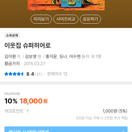
미리보기
사이즈비교
공유하기
소득공제
이웃집 슈퍼히어로
김이환
저
김보영
편
홍지운
듀나
이수현
등저
외 1명
황금가지
2015.03.27.
8.4
판매지수
12
21
20,000
원
10
18,000
YES포인트
1,000원 (5%)
5만원 이상 구매 시 2천원 추가 적립