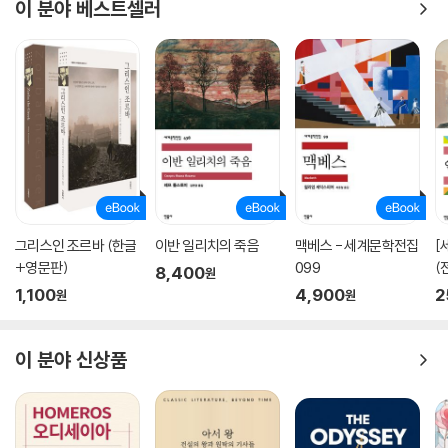
이 분야 베스트셀러
그리스인 조르바 (한글
이반 일리치의 죽음
맥베스 - 세계문학전집
[
+영문판)
099
(
8,400
원
1,100
4,900
2
원
원
이 분야 신상품