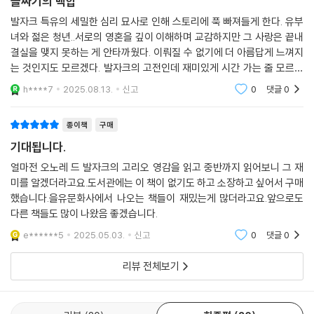
골짜기의 백합
발자크 특유의 세밀한 심리 묘사로 인해 스토리에 푹 빠져들게 한다. 유부
녀와 젊은 청년..서로의 영혼을 깊이 이해하며 교감하지만 그 사랑은 끝내
결실을 맺지 못하는 게 안타까웠다. 이뤄질 수 없기에 더 아름답게 느껴지
는 것인지도 모르겠다. 발자크의 고전인데 재미있게 시간 가는 줄 모르고
읽었다.
h****7
2025.08.13.
신고
0
댓글
0
종이책
구매
기대됩니다.
얼마전 오노레 드 발자크의 고리오 영감을 읽고 중반까지 읽어보니 그 재
미를 알겠더라고요.도서관에는 이 책이 없기도 하고 소장하고 싶어서 구매
했습니다.을유문화사에서 나오는 책들이 재밌는게 많더라고요.앞으로도
다른 책들도 많이 나왔음 좋겠습니다.
e******5
2025.05.03.
신고
0
댓글
0
리뷰 전체보기