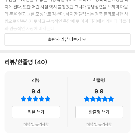
에 아름답고 숭고한 모습으로 머물러, 영원한 백합처럼 살기를 원했건만,
치게 된다. 또한 어린 시절 역시 불행했던 그녀가 동병상련을 느끼며 마음
당신의 환상을 깨뜨려 버리는군요.
의 문을 열고 그를 모성애로 감싼다. 하지만 펠릭스는 결국 플라토닉한 사
--- pp.344~345
랑으로 만족하지 못하고 본능적인 욕망에 못 이겨 파리에서 레이디 더들리
와 관능적인 사랑에 빠지는데......
출판사 리뷰 더보기
『골짜기의 백합』은 발자크가 36세에 집필한 소설로서, 발표 당시에는 큰
주목을 받지 못했다. 그러나 점점 시간이 흐를수록, 90여 편의 방대한 『인
간극』 중에서 이 소설은 그의 대표작으로 떠오르게 되었으며, 플로베르의
리뷰/한줄평
40
『감정교육』에서부터 지드의 『좁은 문』에 이르기까지 프랑스 문학사의 주
요 걸작들의 모델이 되었다. 발자크의 낭만적 성향이 최고도로 발휘된 이
작품은 플라토닉한 연애 소설이자 한 인간의 내적 성숙을 묘사한 성장 소
리뷰
한줄평
설이며, 왕정 복고기의 사회와 인간 군상을 날카롭게 묘사한 사회 소설이
9.4
9.9
기도 하다. 결말부의 거듭되는 반전은 오늘날에도 다양한 독해를 가능케
하고 있다.
리뷰 쓰기
한줄평 쓰기
사회에 나서는 펠릭스를 위해 모르소프 부인이 쓴 당부의 편지(본문 170
~190페이지)는 이 소설의 핵심적인 부분으로 당대 현실과 사회의 보편적
혜택 및 유의사항
혜택 및 유의사항
원리에 대한 발자크의 날카로운 통찰을 드러내고 있다. 모르소프 부인이