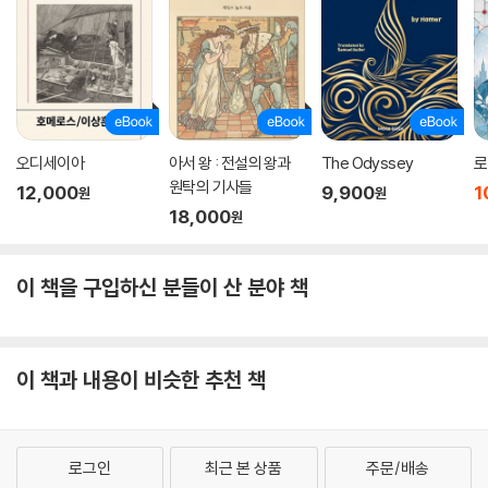
오디세이아
아서 왕 : 전설의 왕과
The Odyssey
로
원탁의 기사들
12,000
9,900
1
원
원
18,000
원
이 책을 구입하신 분들이 산 분야 책
이 책과 내용이 비슷한 추천 책
로그인
최근 본 상품
주문/배송