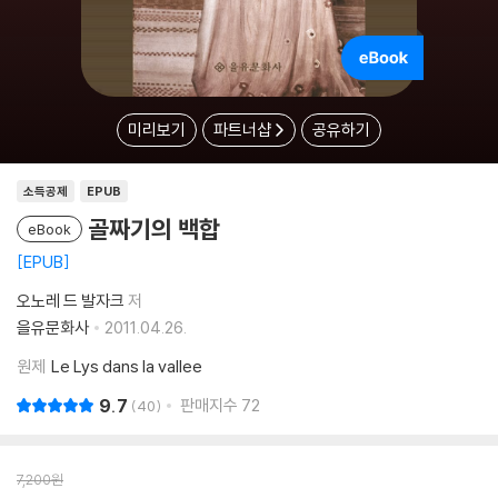
미리보기
파트너샵
공유하기
소득공제
EPUB
골짜기의 백합
eBook
EPUB
오노레 드 발자크
저
을유문화사
2011.04.26.
원제
Le Lys dans la vallee
9.7
판매지수
72
40
7,200
원