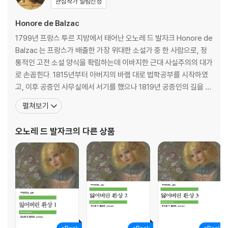
관심작가 알림신청
Honore de Balzac
1799년 프랑스 투르 지방에서 태어난 오노레 드 발자크 Honore de
Balzac 는 프랑스가 배출한 가장 위대한 소설가 중 한 사람으로, 정
통적인 고전 소설 양식을 확립하는데 이바지한 근대 사실주의의 대가
로 손꼽힌다. 1815년부터 아버지의 바램 대로 법학공부를 시작하였
고, 이후 공증인 사무실에서 서기를 했으나 1819년 공증인의 길을 포
기, 아버지의 뜻에 등을 돌리고 비극『크롬웰』과 소설 『팔튀른』, 『스테
펼쳐보기
니』를 쓰며, 그가 원했던 대로 작가의 길을 걷기 시작한다. 그러나 이
렇다 한 성공은 올리지 못하고 연인 베르니의 도움으로 시작한 출판
오노레 드 발자크
의 다른 상품
업 역시, 실패로 막대한 빚