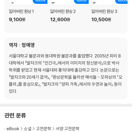
잃어버린 환상 1
잃어버린 환상 2
잃어버린 환상 3
9,100
12,600
10,500
원
원
원
역자 : 정예영
서울대학교 불문과와 동대학원 불문과를 졸업했다. 2005년 파리 8
대학에서 「발자크의 『인간극』에서의 이미지의 정신분석」으로 박사
학위를 받았고 현재 서울대와 홍익대에 출강하고 있다. 논문으로는
「발자크와 20세기 음악」, 「환상문학을 둘러싼 해석들 - 모파상의 『오
를라』를 중심으로」, 「발자크의 『양피 가죽』에서의 우연과 놀이」 등이
있다.
관련 분류
eBook
소설
고전문학
서양 고전문학