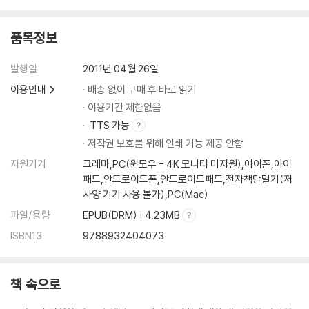
품목정보
발행일
2011년 04월 26일
이용안내
배송 없이 구매 후 바로 읽기
이용기간 제한없음
TTS 가능
저작권 보호를 위해 인쇄 기능 제공 안함
지원기기
크레마,PC(윈도우 - 4K 모니터 미지원),아이폰,아이
패드,안드로이드폰,안드로이드패드,전자책단말기(저
사양 기기 사용 불가),PC(Mac)
파일/용량
EPUB(DRM) | 4.23MB
ISBN13
9788932404073
책 속으로