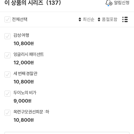
이 상품의 시리즈
137
알림신청
전체선택
최신순
품절포함
감성 여행
10,800
원
잉글리시 페이션트
12,000
원
세 번째 경찰관
10,800
원
두이노의 비가
9,000
원
목련구모권선희문 : 하
10,800
원