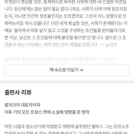
무엇보다 명심할 것은, 총체적으로 바라본 사회에 대한 내 간결한 의견입
니다. 당신에게는 많은 말이 필요 없으니까요. 사회가 신에 의해 창조되었
는지, 아니면 인간의 창조물인지는 모르겠어요. 그것이 어느 방향으로 진
화하는지도 역시 모릅니다. 다만 내게 확실한 것은, 사회가 존재한다는 거
예요. 떨어져서 따로 살지 않고 그것을 구성하는 조건들을 받아들이기로
한 이상, 당신은 그 조건들에 대해 불만을 품으면 안 됩니다. 앞으로 그 조
건들과 당신 사이에는, 계약 같은 것이 체결될 것입니다. --- p.172
골짜기를 결코 벗어나지 않을 이 가엾은 여인을 믿어요. --- p.176
책 속으로 더보기
왜 나는 흰색 드레스를 즐겨 입었던가요? 그렇게 하면 내 스스로 당신의 백
합이라고 더 잘 믿을 수 있었기 때문이죠. 당신이 나를 처음 봤을 때 흰색
드레스를 입고 있지 않았나요? 나는 내 아이들을 덜 사랑했어요. 강한 애정
출판사 리뷰
은 모두 마땅히 애정을 받아야 하는 이들의 몫을 빼앗는 것이니까요. 이제
알겠죠, 펠릭스? 모든 고통에는 다 이유가 있다는 원리를요. --- p.298
발자크의 대표작이자
이후 거의 모든 프랑스 연애 소설에 영향을 준 명작
아, 나는 왜 당신이 오기를 바랐을까요? 당신은 결국 왔습니다. 그런 헌신
에 대한 보상으로 이런 끔찍한 광경을 보여 주다니요! 옛날에 랑세 백작도
어린 시절과 청소년기에 억압받고 애정에 굶주렸던 펠릭스. 그는 모르소프
이런 광경을 보고 트라피스트 수도사가 되었다지요. 나는 당신의 기억 속
부인을 보자 참을 수 없는 격정에 휩싸이고, 그녀에게 맹목적인 사랑을 바