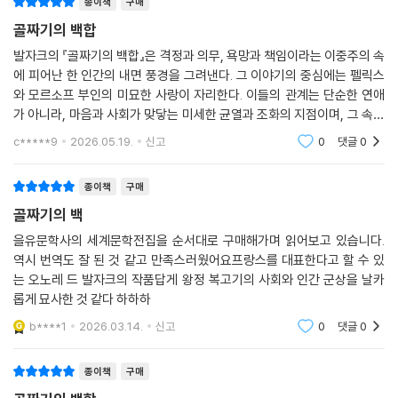
종이책
구매
골짜기의 백합
발자크의 『골짜기의 백합』은 격정과 의무, 욕망과 책임이라는 이중주의 속
에 피어난 한 인간의 내면 풍경을 그려낸다. 그 이야기의 중심에는 펠릭스
와 모르소프 부인의 미묘한 사랑이 자리한다. 이들의 관계는 단순한 연애
가 아니라, 마음과 사회가 맞닿는 미세한 균열과 조화의 지점이며, 그 속에
서 한 인간의 성장이라는 숙제가 조용히 펼쳐진다.작품은 시대적 배경의
c*****9
2026.05.19.
신고
0
댓글
0
무게와 시대를
종이책
구매
골짜기의 백
을유문학사의 세계문학전집을 순서대로 구매해가며 읽어보고 있습니다.
역시 번역도 잘 된 것 같고 만족스러웠어요프랑스를 대표한다고 할 수 있
는 오노레 드 발자크의 작품답게 왕정 복고기의 사회와 인간 군상을 날카
롭게 묘사한 것 같다 하하하
b****1
2026.03.14.
신고
0
댓글
0
종이책
구매