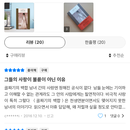
단지 연애 드라마의 주인공일 뿐 아니라 높은 수준의 지성의 소유자임을
알려 준다. 등장인물들이 갖고 있는 이런 입체적인 모습이 리얼리즘 소설
의 거장으로서 발자크의 흔들리지 않는 평가를 유지하게 하는 비결일 것이
다.
3
리뷰
20
한줄평
20
구매리뷰
추천순
종이책
구매
그들의 사랑이 불륜이 아닌 이유
골짜기의 백합 남녀 간의 사랑엔 정해진 공식이 없다. 남들 눈에는 기이하
고 이해할 수 없는 관계라도 그 안의 사람에게는 필연적이다. 비극적 사랑
이 특히 그렇다. ＜골짜기의 백합＞은 천생연분이면서도 맺어지지 못한
남녀의 이야기다. 읽으면서 아휴 답답해, 왜 저럴까 싶을 정도로 안타깝지
만 그 안에서는 달리 방법이 없다. 주인공 펠릭스는 기숙사 학교에서 어린
c******i
2016.12.10.
신고
1
댓글
0
시절을 보내며 제