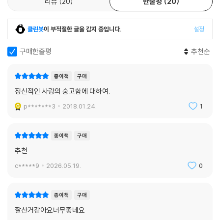
리뷰
20
한줄평
20
클린봇
이 부적절한 글을 감지 중입니다.
설정
구매한줄평
추천순
종이책
구매
정신적인 사랑의 숭고함에 대하여.
p*******3
2018.01.24.
1
종이책
구매
추천
c*****9
2026.05.19.
0
종이책
구매
잘산거같아요너무좋네요