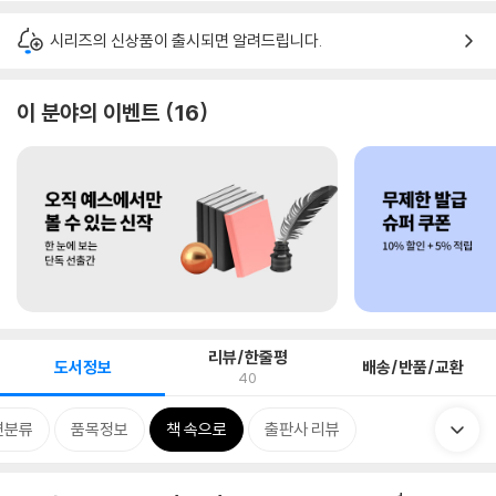
시리즈의 신상품이 출시되면 알려드립니다.
이 분야의 이벤트
16
리뷰/한줄평
도서정보
배송/반품/교환
40
련분류
품목정보
책 속으로
출판사 리뷰