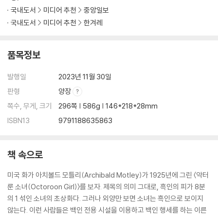
국내도서
미디어 추천
중앙일보
국내도서
미디어 추천
한겨레
품목정보
발행일
2023년 11월 30일
판형
양장
쪽수, 무게, 크기
296쪽 | 586g | 146*218*28mm
ISBN13
9791188635863
책 속으로
미국 화가 아치볼드 모틀리(Archibald Motley)가 1925년에 그린 〈악터
룬 소녀(Octoroon Girl)〉를 보자. 제목의 의미 그대로, 흑인의 피가 8분
의 1 섞인 소녀의 초상화다. 그러나 외양만 보면 소녀는 흑인으로 보이지
않는다. 이런 사람들은 백인 전용 시설을 이용하고 백인 행세를 하는 이른