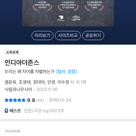
미리보기
사이즈비교
공유하기
소득공제
인디아더존스
우리는 왜 차이를 차별하는가
컬러, 양장
염운옥
조영태
장대익
민영
이수정
저
외 1명
사람과나무사이
2023.11.30.
9.8
판매지수
24
68
베스트
인문/교양 top100 2주
19,500
원