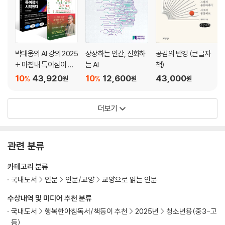
박태웅의 AI 강의 2025
상상하는 인간, 진화하
공감의 반경 (큰글자
+ 마침내 특이점이 시
는 AI
책)
작된다 세트
10
43,920
10
12,600
43,000
%
%
원
원
원
더보기
관련 분류
카테고리 분류
국내도서
인문
인문/교양
교양으로 읽는 인문
수상내역 및 미디어 추천 분류
국내도서
행복한아침독서/책둥이 추천
2025년
청소년용(중3-고
등)