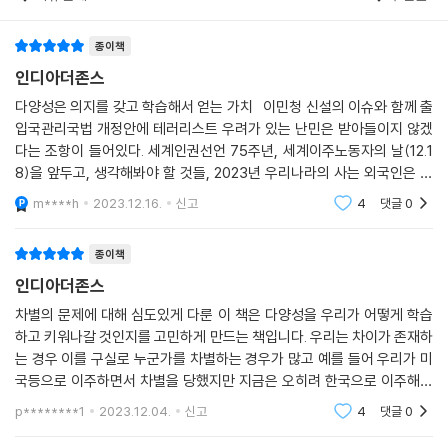
하면 중국, 일본 등 주로 벼농사를 짓는 동아시아의 어떤 나라와도 차별화
른 ‘다양성’ 담론에 관한 진화학, 사회학, 인구학, 미디어학, 종교학, 범죄심
되는 한국인만의 독특한 특성이 충분히 설명되어야만 하기 때문이다. 한국
리학 분야 국내 최고 권위자이자 존경받는 여섯 석학 염운옥(사회학), 조
종이책
인만이 가진 그 독특한 특성이란 뭘까? 필자는 한국인의 강렬한 ‘학습 열
영태(인구학), 장대익(진화학), 민영(미디어학), 김학철(종교학), 이수정
인디아더존스
망’에서 그것을 찾고자 한다.
(범죄심리학) 교수의 깊이 있는 연구와 치열한 사고, 생산적인 논쟁을 집
--- p.127~128
다양성은 의지를 갖고 학습해서 얻는 가치 이민청 신설의 이슈와 함께 출
대성했다. 이 책을 읽는 당신은 인간 사회 안에 오랫동안 시나브로 형성되
입국관리국법 개정안에 테러리스트 우려가 있는 난민은 받아들이지 않겠
고 굳게 자리 잡아 고질적인 문제를 야기하게 된 차별의 실체와 그 교묘한
다는 조항이 들어있다. 세계인권선언 75주년, 세계이주노동자의 날(12.1
한 가지 사례로 이야기를 시작해보자. 몇 년 전 우리나라에서 뜨거운 논쟁
작동 원리를 날카롭게 통찰하게 될 것이며, 다양성이 그 해결의 실마리와
8)을 앞두고, 생각해봐야 할 것들, 2023년 우리나라의 사는 외국인은 공
거리였던 ‘예멘 난민 이슈’를 기억하는가? 2018년 제주도에 예멘 난민 50
열쇠를 제공할 수 있음을 깨닫게 될 것이다.
식적으로 225만 8천여 명으로 인구대비 4.4% 수준이다. 한국은 인력수
0여 명이 입국했을 때 한국 언론은 오랜 내전으로 많은 민간인이 사망하고
m****h
2023.12.16.
신고
4
댓글
0
출국에서 수입국으
난민 수십만 명을 배출한 예멘의 비극적 상황이나 예멘인이 제주도까지 오
■저자별&장별 핵심 내용
게 된 배경과 관련해 정확하고 사실적인 정보를 충분히 전달하지 않았다.
종이책
주요 언론은 “난민 쇼크”, “이슬람 난민 점령” 같은 표현을 제목에 부각하
“인종은 과학적으로 의미 있는 개념이 아니다. 생물학적 인종 개념을 금과
인디아더존스
며 ‘난민 공포증’을 부추겼다. 말 그대로 난민은 ‘박해의 위험을 피해 보호
옥조처럼 여기는 것은 마치 ‘지구가 평평하다’라고 믿는 것만큼이나 불합
차별의 문제에 대해 심도있게 다룬 이 책은 다양성을 우리가 어떻게 학습
를 신청한 사람’이므로 그들의 국적이나 종교와는 별개로 난민 신청 자격
리하고 시대착오적이다. 그런 까닭에 1950~1951년 유네스코도 “호모 사
하고 키워나갈 것인지를 고민하게 만드는 책입니다. 우리는 차이가 존재하
을 갖췄는지 엄밀하게 살펴보는 것이 중요하다. 하지만 그러기도 전에 예
피엔스는 단일종이며 모든 인종은 평등하다”라고 선언했다.
는 경우 이를 구실로 누군가를 차별하는 경우가 많고 예를 들어 우리가 미
멘 난민은 ‘극우 이슬람교도’로 규정됐고 ‘테러리스트’, ‘성폭행범’, ‘서민의
……(중략)
국등으로 이주하면서 차별을 당했지만 지금은 오히려 한국으로 이주해서
일자리를 빼앗고 복지 혜택을 무상으로 누릴 집단’ 등 위험한 집단으로 묘
‘인간은 모두 서로 다르고 다양합니다. 차이가 있습니다’라고 말하는 것으
생활하고 있는 이주민들을 차별하고 있는 상황이죠. 아무래도 이 책에서
p********1
2023.12.04.
신고
4
댓글
0
사되었다. 이러한 보도를 접한 시민은 무슬림을 향한 부정적 고정관념으로
언급했다시피
로 충분하지 않은 이유가 여기에 있다. ‘서로 다르고 제각각 차이가 있기 때
예멘인을 바라보게 되어 난민 수용을 반대하는 여론이 거세게 형성되었다.