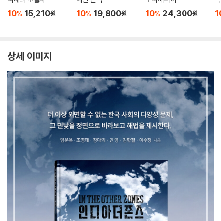
10
15,210
10
19,800
10
24,300
1
%
%
%
원
원
원
상세 이미지