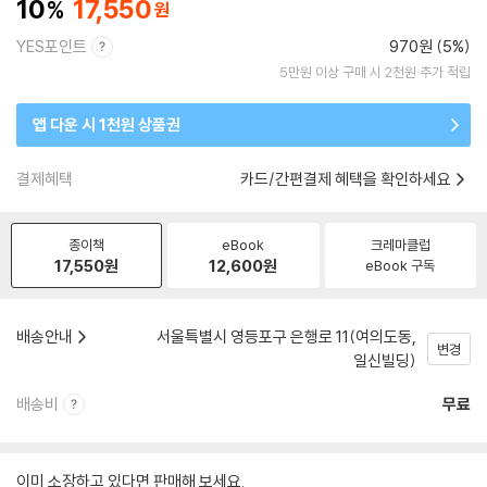
10
17,550
YES포인트
970원 (5%)
5만원 이상 구매 시 2천원 추가 적립
앱 다운 시 1천원 상품권
결제혜택
카드/간편결제 혜택을 확인하세요
종이책
eBook
크레마클럽
17,550
원
12,600
원
eBook 구독
배송안내
서울특별시 영등포구 은행로 11(여의도동,
변경
일신빌딩)
배송비
무료
이미 소장하고 있다면 판매해 보세요.