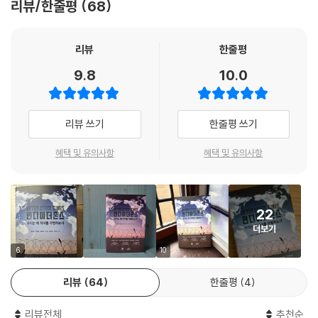
리뷰/한줄평
68
다른 대륙에 진출하고, 침략하고 약탈하는 과정에 만들어진 근대의 발명품
있어 훌륭한 나침반이자 길잡이가 되어줄 것이다.
인 셈이다. 이것이 바로 인류 역사 속에서 ‘차이’가 ‘차별’을 낳고, 그 차별이
- 박지선 (숙명여자대학교 사회심리학과 교수)
동아시아 국가, 특히 대한민국은 왜 이렇듯 집단주의 성향이 강한 사회를
불공정과 불합리함을 낳았을 뿐 아니라 폭압적으로 변질해간 연원이다.
리뷰
한줄평
형성하게 되었을까? 우리나라에만 국한된 연구를 찾기는 어려우나 전 세
그는 “피부색 차이는 스펙트럼으로서만 존재할 뿐 검은색, 흰색, 노란색의
계 여러 문화권을 연구한 결과가 제법 있다. 이에 따르면 밀 농사를 짓는 집
‘내가 타자로 남을 것인가, 남을 타자로 만들 것인가.’ 아니면 ‘용기 내어 저
9.8
10.0
구분 선이 존재하는 것이 아니다”라고 갈파한다.
단에 비해 벼농사를 짓는 집단일수록 훨씬 획일적이다. 이는 밀 농사와 벼
프레임을 깨뜨리기 위해 노력할 것인가.’ (…) 이 책은 비판적 성찰을 통해
농사 특성의 차이에서 기인한다. 즉, 밀 농사의 경우 밀 씨앗을 땅에 뿌리는
함께 사유할 것을 제안한다.
▣ ‘다양성’은 개인과 공동체의 생존과 번영을 위한 가장 확실한 열쇠다
일 외에 별다른 노력이 필요 없는 데 반해 벼농사를 짓는 데에는 관개시설
리뷰 쓰기
한줄평 쓰기
- 전후석 (〈헤로니모〉, 〈초선〉 다큐멘터리 감독)
정비를 비롯해 밀 농사의 최소 두세 배 정도 되는 집단 노동이 필요하다고
다양성은 ‘차별’이라는 치명적인 무기이자 해로운 독소에 맞서고 치료하는
한다. 벼농사는 밀 농사와 달리 ‘협업’이 절대적으로 필요한 농업이다. 그러
혜택 및 유의사항
혜택 및 유의사항
가장 효능이 뛰어난 해독제이자 방패다. 다양성은 이제 개인의 취향이나
므로 벼농사 과정에 자연스럽게 집단주의 성향이 길러지고 자리 잡게 된다
선택의 문제가 아니라 공동체의 생존과 번영을 위한 가장 확실한 열쇠가
는 이야기다.
되고 있다.
동아시아, 그중에서도 중국 양쯔강 유역으로 눈길을 돌려 현상을 분석해보
22
면 위 논리가 좀 더 명확해진다. 실제로 한 연구팀이 밀 농사 위주로 생활하
『인디아더존스: 우리는 왜 차이를 차별하는가』는 티앤씨재단에서 다양한
더보기
는 양쯔강 북부 지역과 벼농사 위주로 생계를 이어 가는 양쯔강 남부 지역
관점을 알아보자는 취지로 진행하는 APoV(Another Point of View)
6
10
민을 여러 측면에서 세밀히 분석했다. 그 결과 양쯔강 북부 지역민에 비해
콘퍼런스 ‘인디아더존스’를 책으로 펴낸 값진 결과물로, 전작 『헤이트(Hat
강 남부 지역민에게서 훨씬 강한 집단주의적 성향이 나타났다고 한다.
e): 왜 혐오의 역사는 반복될까』와 『행복은 뇌 안에』의 뒤를 잇는 세 번째
리뷰
64
한줄평
4
하지만 대한민국 사회의 경우에는 위에 언급한 밀 농사와 벼농사 차이에서
시리즈 도서이자 ‘혐오’와 ‘공감’ 그리고 ‘다양성’ 삼부작의 결정판인 셈이
기인하는 일반적인 원인만으로 온전히 설명하기 어려운 부분이 있다. 왜냐
다. 이 책은 개인과 공동체의 생존과 번영을 위한 절체절명의 과제로 떠오
리뷰전체
추천순