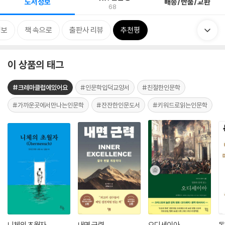
도서정보
배송/반품/교환
68
정보
책 속으로
출판사 리뷰
추천평
이 상품의 태그
#크레마클럽에있어요
#인문학입덕교양서
#친절한인문학
#가까운곳에서만나는인문학
#잔잔한인문도서
#키워드로읽는인문학
니체의 초월자
내면 근력
오디세이아
독