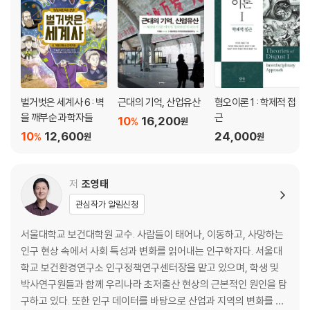
유용성과 가치 이해하기｜다양성 사회를 위한 미디어의 역할
Lecture 05
신은 왜 인간에게 혐오를 가르쳤나 / 김학철
초월을 향하는 인류의 본능｜정결과 부정-윤리, 그리고 혐오｜예수의 근
본 체험과 삶-두려움과 혐오를 넘어서는 사랑의 실천
벌거벗은 세계사 6 : 벽
근대의 기억, 산업유산
혐오이론 1 : 학제적 접
을 깨부순 과학자들
근
10
16,200
%
원
Talk 01
10
12,600
24,000
%
원
원
우리 사회의 인종주의와 낙인 / 이수정·염운옥
저
조영태
코로나19 팬데믹을 겪으며 강화된 인종 혐오｜이주 외국인을 향한 악의적
·차별적 시선｜다양성과 포용성을 갖춘 성숙한 공동체를 향하여
관심작가 알림신청
Talk 02
서울대학교 보건대학원 교수. 사람들이 태어나, 이동하고, 사망하는
생존의 필수 조건: 다양성 / 장대익·조영태
인구 현상 속에서 사회 특성과 변화를 읽어내는 인구학자다. 서울대
학교 보건환경연구소 인구정책연구센터장을 맡고 있으며, 학생 및
우리는 다양성을 추구해야만 하는 시대에 살고 있다｜젊은 세대의 다양성
박사연구원들과 함께 우리나라 초저출산 현상의 근본적인 원인을 탐
지수와 공감 지수는 기성세대보다 훨씬 높다｜우리나라 산업의 경쟁력과
구하고 있다. 또한 인구 데이터를 바탕으로 산업과 지역의 변화를 분