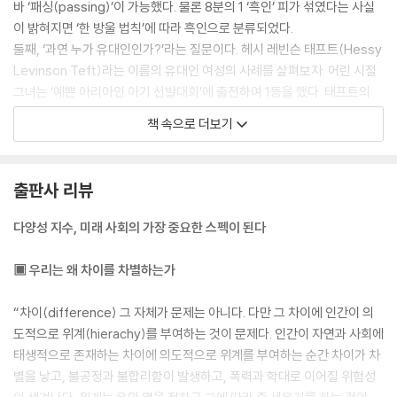
바 ‘패싱(passing)’이 가능했다. 물론 8분의 1 ‘흑인’ 피가 섞였다는 사실
이 밝혀지면 ‘한 방울 법칙’에 따라 흑인으로 분류되었다.
둘째, ‘과연 누가 유대인인가?’라는 질문이다. 헤시 레빈슨 태프트(Hessy
Levinson Teft)라는 이름의 유대인 여성의 사례를 살펴보자. 어린 시절
그녀는 ‘예쁜 아리아인 아기 선발대회’에 출전하여 1등을 했다. 태프트의
아기 시절 사진을 찍은 사진사가 예쁜 아리아인 아기 선발대회에 그녀의
책 속으로 더보기
사진을 출품했고, 그 사진은 1935년 나치 선전 잡지 《집안의 햇살(Sonn
e ins Haus)》의 표지를 장식했다. 그러나 사실 헤시 레빈슨 테프트는 아
리아인이 아닌 유대인이었다. 이는 독일의 독재자 히틀러와 나치가 그토록
출판사 리뷰
자랑스러워하는 아리아인이 신체적으로 유대인과 별 차이가 없기 때문에
벌어진 해프닝이었다. 즉, 신체의 외양만으로 아리아인과 아시케나지 유대
다양성 지수, 미래 사회의 가장 중요한 스펙이 된다
인을 구분하기 어렵다는 의미다.
--- p.51
▣ 우리는 왜 차이를 차별하는가
자, 곰곰이 생각해보자. 이렇게 성장한 세대에게 ‘문화적 이질성’이라는 것
“차이(difference) 그 자체가 문제는 아니다. 다만 그 차이에 인간이 의
이 기성세대에게 그랬던 것처럼 다른 나라로 이주하는 데 걸림돌이 되겠는
도적으로 위계(hierachy)를 부여하는 것이 문제다. 인간이 자연과 사회에
가? 과거에 베이비붐 세대와 X세대 등의 기성세대에게는 문화적 이질성이
태생적으로 존재하는 차이에 의도적으로 위계를 부여하는 순간 차이가 차
라는 요소가 이주에 매우 큰 걸림돌로 다가왔다. 좀 더 구체적으로 예를 들
별을 낳고, 불공정과 불합리함이 발생하고, 폭력과 학대로 이어질 위험성
어볼까? 대한민국에서 오랫동안 살아온 베이비붐 세대인 당신이 북유럽