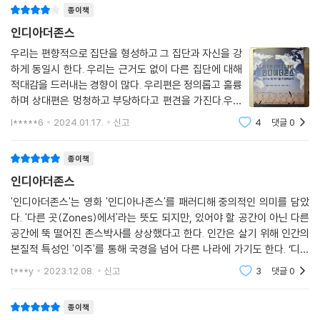
문에 다르게 대할 수밖에 없고, 다르게 대우하는 것이 당연하지 않은
--- p.151
종이책
가?’라는 억지 논리이자 궤변으로 귀결될 위험성이 크기 때문이다.
인디아더존스
……(중략)
거룩함과 속됨, 정결함과 불결함은 감정과 종교적 규율 속에서 강화되어
우리가 ‘차이’를 보는 동시에 차이 뒤에 숨어 있는 위계, 즉 ‘줄 세우기’를 날
우리는 편향적으로 집단을 형성하고 그 집단과 자신을 강
개인과 사회를 강력히 통제한다. 이것이 바로 종교에서 혐오가 탄생하고
하게 동일시 한다. 우리는 근거도 없이 다른 집단에 대해
카롭게 간파하고 냉철히 비판해야 하는 것은 이런 이유 때문이다.“
발전하는 기원이자 원리다. 정결함과 불결함, 거룩함과 속됨을 구분하는
적대감을 드러내는 경향이 많다. 우리편은 정의롭고 훌륭
일과 이러한 구분이 유발하는 부정적 감정에는 순기능과 역기능이 모두 있
하며 상대편은 멍청하고 부당하다고 편견을 가진다.우리
― 본문 제1장_ 「인종, 그리고 인종차별」 중에서(염운옥 교수)
다. 혐오 자체만 놓고 생각해보자. 더러운 것이 입에 묻었을 때 우리는 그것
편의 범죄는 대체로 용서하는 편이며 상대편에 대해서는
l*****6
2024.01.17.
신고
4
댓글
0
을 재빨리 떼어내려고 하고 또 그래야 한다. 병균을 옮길 위험성이 있는 오
사소한 실수만 용서한다. 우리편을 향한 헌신은 진실이나
”이런 흐름 속에서 앞으로 우리나라는 어떤 변화를 맞이하게 될까? 간단
도덕에 대한헌신을 능가할 수 있다.
염된 물이나 음식은 논리적으로 생각하고 판단할 필요도 없이 신속하게 제
하다. 대한민국에서 태어나고 자란 잘파세대가 다른 나라로 거침없이 이동
종이책
거해야 한다. 혐오는 이렇게 인간이 살아남기 위한 필요조건이며 생존 및
하고 이주하며 살아가듯 다른 나라 잘파세대도 우리 사회로 자유롭게 밀고
인디아더존스
번영에 도움을 준다.
들어올 것이다. 이런 맥락에서 볼 때 잘파세대가 주역이 된 대한민국은 비
혐오는 윤리와 도덕 영역 안에서도 순기능을 발휘할 수 있다. 공동체를 파
'인디아더존스'는 영화 '인디아나존스'를 패러디해 중의적인 의미를 담았
록 인구는 현재에 비해 많이 줄어들겠지만 오히려 작지도 위축되지도 않는
괴하거나 위험에 빠뜨리려고 하는 사람이나 집단에 대응해야 하는 상황이
다. '다른 곳(Zones)에서'라는 뜻도 되지만, 있어야 할 공간이 아닌 다른
짱짱한 대한민국을 만들어갈 수도 있지 않을까 기대해본다.
공간에 뚝 떨어진 존스박사를 상상했다고 한다. 인간은 살기 위해 인간의
대표적이다. 그럴 때는 공동체에 속한 사람이라면 누구나 혐오와 분노를
…….(중략)
본질적 특성인 '이주'를 통해 국경을 넘어 다른 나라에 가기도 한다. ‘디아
무기로 단호하게 대처한다. 그렇게 하지 않으면 공동체가 심각하게 파괴되
‘향후 잘파세대를 중심으로 우리 사회는 점점 더 다양성이 커질 수밖에 없
스포라’라는 단어가 품고 있는 쓸쓸함과 한의 정서보다는, 더 나은 삶을 개
거나 자칫 붕괴할 위험성도 있기 때문이다.
t***y
2023.12.08.
신고
3
댓글
0
다. 그리고 이런 경향은 우리나라는 물론이고 전 세계적으로 더욱 강화될
척하기 위해
--- p.189~190
것이다. 그렇다면 이런 흐름 속에서 나는 무엇을 어떻게 준비해야 할까? 그
종이책
리고 우리의 자식 세대이자 후속 세대인 잘파세대를 어떻게 키우고 교육해