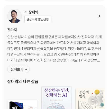
저
장대익
관심작가 알림신청
잔가지
인간 본성과 기술의 진화를 탐구해온 과학철학자이자 진화학자. 기계
공학도로 출발했으나 진화생물학에 매료되어 서울대학교 과학학과
대학원에서 진화학과 생물철학을 공부했다. 이후 서울대학교 행동생
태연구실에서 인간팀을 이끌었고 영국 런던정경대학의 과학철학센
터와 다윈세미나에서 진화심리학을 공부했다. 교토대학교 영장류연
구소에서 침팬지의 인지와 행동을 공부하기도 했다. 박사 학위는 융
펼쳐보기
합생물학의 정점인 진화인지와 진화발생생물학, 이른바 ‘이보디보E
vo-Devo’의 역사와 철학으로 받았다. 『다윈의 식탁』, 『다윈의 서
장대익
의 다른 상품
재』, 『다윈의 정원』으로 이어지는 ‘다윈 삼부작’과 윈의 『울트라 소
셜』 등