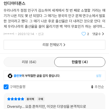
야 할까?
인디아더존스
……(중략)
우리나라가 점점 인구가 감소하여 세계에서 첫 번 째로 소멸할 거라는 얘
향후 펼쳐질 세상에서 우리는 얼마나 자연스럽게 다른 사람과 사회의 다양
기가 나온 지도 몇 년 되었다. 그 얘기는 영국의 인구 문제 연구소에서 발표
성을 인정하고 넉넉히 받아들이며 살아갈 수 있을까? 자기 안의 다양성을
한 것이라고 했다. 그 얘기 나온 후로 출산율은 더 내려간 것으로 안다. 이
경쟁력으로 끊임없이 긍정적으로 변화해갈 수 있는가에 개인과 우리 공동
제 우리나라의 출산율을 끌어 올리기엔 백 약이 무효인가 하는 생각마저
체, 그리고 국가의 운명이 달려 있다고 해도 지나치지 않을 것이다.“
든다. 예전에 학창 시절에 '한민족은 단일 민족' 이라고 배웠다 . 그때 왜
l*****1
2023.12.14.
신고
2
댓글
0
― 본문 제2장_ 「다양성의 시대에 어떻게 살아남을까」 중에서(조영태 교
리뷰 전체보기
수)
”그것은 바로 ‘인간은 결국 어떤 방식으로 진화했는가?’, ‘결과적으로 문명
리뷰
64
한줄평
4
발전에 어떤 거대한 흐름이 있는가?’라는 관점에서 인류는 공감의 반경을
점점 확장하는 방향으로 꾸준히 진화해왔다는 점이다. 즉 처음에는 자기
클린봇
이 부적절한 글을 감지 중입니다.
설정
자신만, 그러다가 차츰 우리 가족, 우리 부족, 우리 민족과 국가 그리고 모
든 인간으로 공감의 영역이 확장한다.
구매한줄평
추천순
……(중략)
인지적 공감, 보편적 윤리, 교육을 통한 공감은 공감의 원심력을 키우는 중
종이책
구매
요한 요인들이다. 공감의 원심력이 커지면 커질수록 그 사회의 가치는 다
Diversity… 요즘 흔하지만, 이것은 다양성을 본격적으로
양해질 수밖에 없다.“