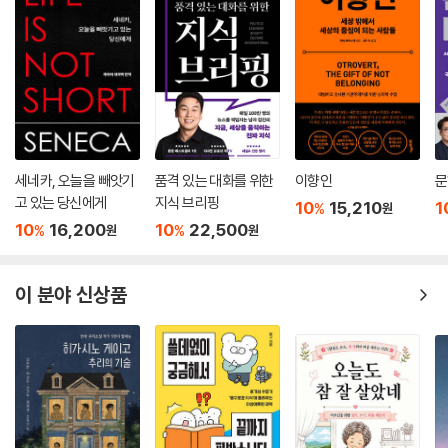
의 억압받고 고통받는 많은 난민과 그는 하나가 되고자 했다. 좀 더 정확히
말하자면, 당시 예수의 가족은 일종의 ‘정치적 난민’이었다.
……(중략)
예수는 사람의 겉면인 인종, 신분, 성별 등의 위계질서와 그로 인해 생겨나
는 편견과 선입견을 품지 않도록 조심하라고 가르친다. 중요한 것은 한 사
람이 품은 내면 풍경이다.
……(중략)
여기서 우리는 사랑하는 사람이 누군가를 사랑함으로써 기꺼이 자신을 내
세네카, 오늘을 빼앗기
품격 있는 대화를 위한
이향인
문
려놓을 줄 아는 위대한 사랑을 목격한다. 바로 그러한 사랑이 인종과 신분,
고 있는 당신에게
지식 브리핑
10
15,210
1
%
원
성별 등이 가로막는 높은 담을 무너뜨린다. 사랑의 힘은 혐오의 장벽을 넘
10
16,200
10
22,500
%
%
원
원
어선다.“
― 본문 제5장_ 「신은 왜 인간에게 혐오를 가르쳤나」 중에서(김학철 교
이 분야 신상품
수)
”개인적으로 저는 다양한 주제를 두고 대한민국 구성원이 허심탄회하게
소통하는 일부터 시작해야 한다고 봅니다. 이렇게 폭넓은 대화를 바탕으로
형성된 긍정적 여론이 뒷받침되어야 문제 해결을 위한 구체적 방법이 현실
화할 수 있을 것입니다.