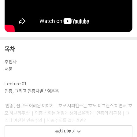
목차
추천사
서문
Lecture 01
인종, 그리고 인종차별 / 염운옥
‘인종’, 쉽고도 어려운 이야기｜호모 사피엔스는 ‘호모 미그란스’이면서 ‘호
모 하브리두스’｜인종 신화는 어떻게 생겨났을까?｜인종의 허구성｜그
러나 여전한 인종주의｜인종주의를 없애려면?
목차 더보기
Lecture 02