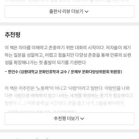
이 생겨난다. 위계는 우와 열을 정하고 그에 따라 줄 세우기를 하는 것이
의 스웨덴이나 남아메리카의 브라질로 이민을 고민하고 있다고 가정해보
다.”
출판사 리뷰 더보기
자. 거의 틀림없이 당신은 이런 고민에 빠지게 될 것이다. ‘내가, 그리고 우
리 가족이 언어도, 생활방식도, 문화도 전혀 다른 저 나라에 가서 잘 적응하
― 본문 「인종 신화는 어떻게 생겨났을까」 중에서
며 살 수 있을까?’ 그러나 잘파세대는 이런 고민을 아예 하지 않거나 하더
추천평
라도 훨씬 덜할 확률이 높다. 패러다임 자체가 바뀌었기 때문이다.
성차별, 인종차별 등의 혐오에 기반한 ‘차별’과 그로 인한 심각한 사회 문제
마치 인류 문명 태동기에 새롭게 개발된 농사법과 도구의 발명이 같은 위
는 왜 생겨날까? 이는 우리 사회 안에 존재하는 수많은 차이를 다양성의 긍
이 책은 차이를 이해하고 존중하기 위한 대화의 시작이다. 저자들이 제기
도의 나라로 빠르게 전파되었듯, 오늘날 글로벌 문화의 동질성은 전 세계
정적인 발현으로 인정하지 않고, 자신과 다른 특성을 가진(차이가 있는)
하는 질문을 성찰하고, 어렵고 힘들지만 다양성 존중을 통해 인류의 보편
같은 잘파세대 사이에서 급속히 확산하고 있다. 이는 비단 우리나라 잘파
상대를 타자화하고, 배척하고, 억압하기 때문이다.
성을 확장해나가는 첫 출발이 되기를 기원한다.
세대만이 아닌, 전 세계 잘파세대에게 들불 번지듯 번지고 있다는 얘기다.
이런 상황에서 문화적 이질감이 글로벌 이주의 걸림돌이 되겠는가? 태생
- 한건수 (강원대학교 문화인류학과 교수 / 문체부 문화다양성위원회 위원장)
그렇다면 인류사의 관점에서 차별은 어떻게 발생하였으며, 고질적인 문제
적으로 글로벌 마인드를 갖춘 잘파세대 친구들은 장차 그야말로 전 지구를
로 부각되었을까? 제1장 「인종, 그리고 인종차별」의 저자 염운옥 교수에
무대로 생활하고 활동하며 역동적으로 살아갈 수밖에 없다. 이는 선택의
이 책은 이주민은 ‘노동력’이 아니고 ‘사람’이라고 말한다. 이방인을 나와
따르면, 인종이라는 개념은 인류가 인간의 다양성을 탐구하고 이해하는 과
문제라기보다 필연이자 숙명에 가까운 일이라고 할 수 있다. 또한 이는 특
다른 사람으로 배척하지 않고 나라는 세계를 확장하는 용기가 필요하다고
정에서 나온 부산물이라고 한다. 그리고 이 개념이 본격화한 것은 근대 유
정 국가에 머무르며 평생을 살아가야 하는 과거의 방식이 아니라 어느 한
말한다. (…) 이제 함께 살 시간이다. 문을 열고 나가 그들을 맞이하자.
럽 국가가 먼바다와 다른 대륙으로 진출하기 시작한 15세기 말 이후 펼쳐
나라에 발을 딛고 살더라도 그의 활동 반경이 그야말로 ‘글로벌하게’ 확장
진 신항로 개척 시대 때였다. 유럽인은 먼 항해 끝에 아메리카와 아프리카,
- 김원장 (KBS보도본부 기자, 전 방콕특파원)
된다는 의미이기도 하다. 이런 전 세계적인 패러다임과 트렌드 속에서 우
추천평 더보기
그리고 아시아에서 만난, 자신과 너무도 다르게 생긴 사람들을 타자화하고
리나라 잘파세대도 다른 나라 잘파세대와 마찬가지로 전 세계로 뻗어나가
그들을 자신과 전혀 다른 사람, 다른 인종으로 규정하고 전형적인 이미지
‘다양성’이라는 주제를 통합적으로 접근하고 날카롭게 분석한 이 책은 글
며 매우 역동적으로 활동하게 될 것이다.
를 부여했다. 이렇듯 인종과 인종주의는 유럽인이 신항로 개척을 명목으로
로벌 시대에서 생존의 필수 조건이 된 다양성을 추구하고 확장해나가는 데
--- p.98~99