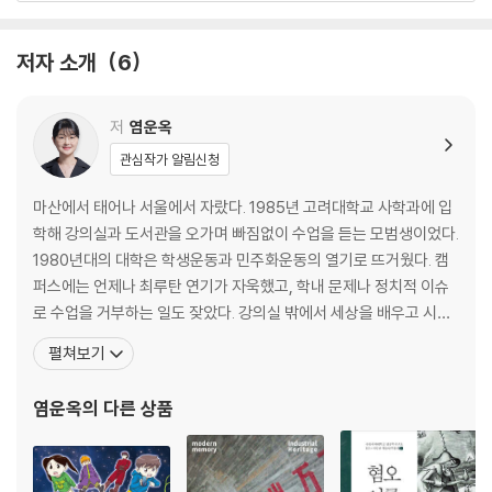
다양성의 시대에 어떻게 살아남을까 / 조영태
저자 소개
6
인류의 이동과 다양성｜인구 절벽의 위기｜인구 문제를 보는 미래지향적
관점｜잘파세대의 국경을 초월한 이동은 운명이다｜글로벌 인재의 경쟁
력 ‘다양성’
저
염운옥
관심작가 알림신청
Lecture 03
다양성과 공감, 그리고 행복 / 장대익
마산에서 태어나 서울에서 자랐다. 1985년 고려대학교 사학과에 입
학해 강의실과 도서관을 오가며 빠짐없이 수업을 듣는 모범생이었다.
인류는 다양성을 키우는 방향으로 진화했는가?｜집단의 규모를 키운 힘
1980년대의 대학은 학생운동과 민주화운동의 열기로 뜨거웠다. 캠
은?｜우리 사회의 다양성 지수는 왜 낮을까?｜다양성 지수를 높이는 방
퍼스에는 언제나 최루탄 연기가 자욱했고, 학내 문제나 정치적 이슈
법은?
로 수업을 거부하는 일도 잦았다. 강의실 밖에서 세상을 배우고 시대
를 고민하던 때였다. 1987년 일련의 민주화운동을 경험하며 사회의
펼쳐보기
Lecture 04
식에 조금씩 눈뜨기 시작했다. 역사의 무게가 새삼 무겁게 다가왔다.
미디어는 어떻게 다양성을 저해하는가 / 민영
대학원에 진학해 공부를 계속할 결심을 한 것도 이 무렵이었다. 대학
염운옥
의 다른 상품
원에 진학하고 나서 남들은 학부 시절에 독파한 사회과학 서
다양성 사회의 미디어와 이용자｜레거시 미디어의 작동 방식｜새로운 디
지털 미디어의 작동 방식｜미디어 이용자는 무엇을 해야 할까-다양성의