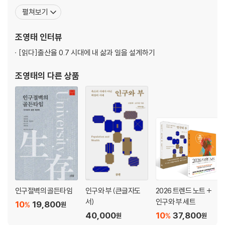
다양성｜우리나라 교육의 방향과 다양성｜다양성은 의지를 갖고 학습해
석하며, 사회 시스템이 어떻게 재편되는지 예측하는 데 필요한 통찰
펼쳐보기
서 얻는 가치다
을 제시하고 있다. 2016년 출간한 첫 저서 《정해진 미래》는 당시 생
소했던 인구학을 대중화하는 데 기여한 공로로 2017년 정진기언론
조영태
인터뷰
문화상 대상을 수상했다. 그 후 《정해진 미래 시장의 기회》,
[읽다]
출산율 0.7 시대에 내 삶과 일을 설계하기
조영태
의 다른 상품
인구절벽의 골든타임
인구와 부 (큰글자도
2026 트렌드 노트 +
서)
인구와 부 세트
10
19,800
%
원
40,000
10
37,800
%
원
원