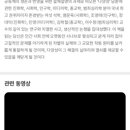
공동체의 생존과 번영을 위한 절체절명의 과제로 떠오른 ‘다양성’ 담론에
관한 진화학, 사회학, 인구학, 미디어학, 종교학, 범죄심리학 분야 국내 최
고 권위자이자 존경받는 여섯 석학, 염운옥(사회학), 조영태(인구학), 장
대익(진화학), 민영(미디어학), 김학철(종교학), 이수정(범죄심리학) 교
수의 깊이 있는 연구와 치열한 사고, 생산적인 논쟁을 집대성했다. 이 책을
읽는 당신은 인간 사회 안에 오랫동안 시나브로 형성되고 굳게 자리 잡아
고질적인 문제를 야기하게 된 차별의 실체와 그 교묘한 작동 원리를 날카
롭게 통찰하게 될 것이며, 다양성이 그 해결의 실마리와 열쇠를 제공할 수
있음을 깨닫게 될 것이다.
관련 동영상