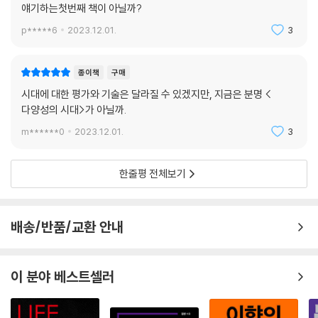
얘기하는첫번째 책이 아닐까?
― 본문 제3장_ 「다양성과 공감, 그리고 행복」 중에서(장대익 교수)
p*****6
2023.12.01.
3
”다양성은 현대 사회의 변화와 진보를 보여주는 주요 키워드 중 하나다. 또
종이책
구매
한 국경을 초월해 세계 여러 나라에서 활발히 논의되는 중심 주제이기도
시대에 대한 평가와 기술은 달라질 수 있겠지만, 지금은 분명 <
하다. 우리 사회로 관찰 범위를 좁혀도 마찬가지다. 우리 사회의 수많은 장
다양성의 시대>가 아닐까.
면과 맥락에서 다양성 이슈가 부상하고 다양성에 대한 사람들의 관심도 갈
수록 높아지고 있다. 일부 학자는 다양성이 미래 사회의 혁신을 이끌 핵심
m******0
2023.12.01.
3
동력이 될 것이라고 예견한다. 이는 충분히 고개가 끄덕여질 만한 주장이
다. 다양성이 글로벌 기업의 혁신과 성장을 견인하는 새로운 전략이 되고
한줄평 전체보기
있고 과학기술 혁신의 추진력으로 작용하는가 하면 성숙한 민주주의의 지
표로 인정받는 시대가 도래했기 때문이다.“
배송/반품/교환 안내
― 본문 제4장_ 「미디어는 어떻게 다양성을 저해하는가」 중에서(민영 교
수)
이 분야 베스트셀러
”예수는 왜 난민과 다름없는 삶을 살아야 했을까? 그의 난민 체험이란 다
름 아닌 ‘사회적 약자’로서의 경험이자 동질감이라고 할 수 있다. 즉, 당대