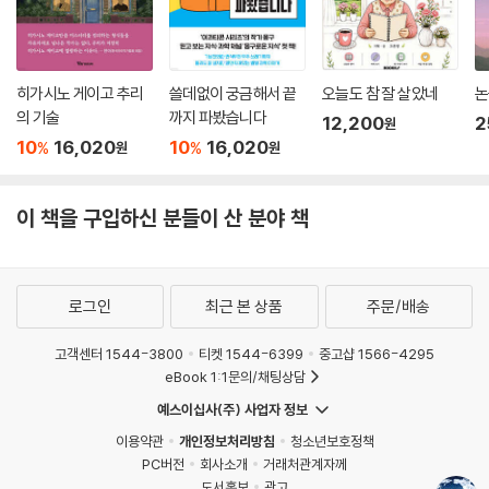
……(중략)
다양성을 수용하는 것은 결코 쉬운 일이 아닙니다. 사회 구성원 사이에서
보편성을 획득하고 일반화하는 과정이 있어야 해요. 그래야 자연스럽게 이
주민을 포용하는 공동체가 될 것입니다.“
히가시노 게이고 추리
쓸데없이 궁금해서 끝
오늘도 참 잘 살았네
논
의 기술
까지 파봤습니다
12,200
2
원
― 본문 제6장_ 「우리 사회의 인종주의와 낙인」 중에서(이수정 교수)
10
16,020
10
16,020
%
%
원
원
이 책을 구입하신 분들이 산 분야 책
로그인
최근 본 상품
주문/배송
고객센터 1544-3800
티켓 1544-6399
중고샵 1566-4295
eBook 1:1문의/채팅상담
예스이십사(주) 사업자 정보
이용약관
개인정보처리방침
청소년보호정책
PC버전
회사소개
거래처관계자께
도서홍보
광고