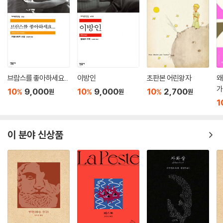
브람스를 좋아하세요...
이방인
초판본 어린왕자
왜
가
10
9,000
10
9,000
10
2,700
%
%
%
원
원
원
1
이 분야 신상품