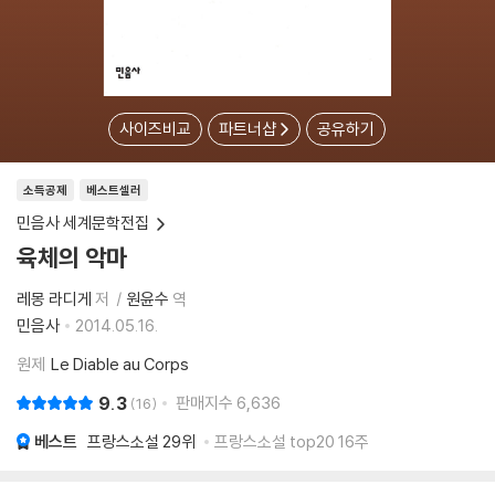
사이즈비교
파트너샵
공유하기
소득공제
베스트셀러
민음사 세계문학전집
육체의 악마
레몽 라디게
저
원윤수
역
민음사
2014.05.16.
원제
Le Diable au Corps
9.3
판매지수
6,636
16
베스트
프랑스소설
29위
프랑스소설 top20 16주