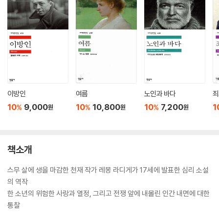
이방인
여름
노인과 바다
죄
10
9,000
10
10,800
10
7,200
1
%
%
%
원
원
원
책소개
스무 살에 생을 마감한 천재 작가 레몽 라디게가 17세에 발표한 심리 소설
의 역작
한 소년의 위험한 사랑과 열정, 그리고 전쟁 앞에 내몰린 인간 내면에 대한
통찰