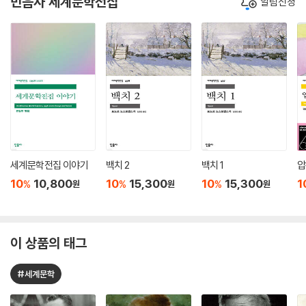
민음사 세계문학전집
알림신청
세계문학전집 이야기
백치 2
백치 1
압
10
10,800
10
15,300
10
15,300
1
%
%
%
원
원
원
이 상품의 태그
#세계문학