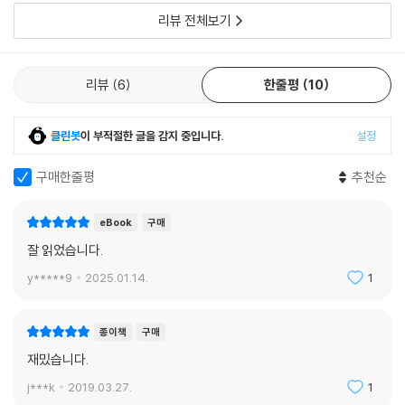
리고 손에 잘 잡히지 않는 내면 심리에 대한 섬세하고도 날카로운 통찰은
리뷰 전체보기
당대 사람들을 깜짝 놀라게 했다. 삼 개월 동안 10만 부 이상이 팔렸다고 알
려지는데, 당시로서는 대성공을 거둔 작품이기도 하다.
『육체의 악마』는 프랑스 심리 소설의 역사적 흐름을 살펴볼 때, 빼놓을 수
리뷰
6
한줄평
10
없는 작품으로 평가받는다. 교양 소설이자 비극적인 시(詩)의 특성을 띤
드라마로서 “전쟁 때문에 생긴 방종과 무위(無爲)가 어떻게 한 소년-청
클린봇
이 부적절한 글을 감지 중입니다.
설정
년을 만들어 내며, 한 여성을 죽이는지”를 보여 준다. 소설의 화자는 “영리
한 천재이자 기민한 악마”로서 등장인물들의 마스크를 벗겨 내는 투시력
구매한줄평
추천순
으로 본인뿐만 아니라 주변 인물들의 심리를 적나라하게 묘사하여 생생하
게 드러나게 한다. 그?여 그 인물들이 내세우는 감정이 곧 환상과 다를 바
eBook
구매
없으며, 그들은 모두 감정에 따른 연극을 스스로에게 펼쳐 보이고 있을 따
름이라는 것이다.
잘 읽었습니다.
분석의 섬세함, 문장의 간결함, 그리고 서술을 대한 완벽한 지배력과 장악
y*****9
2025.01.14.
1
력은, 심리 소설이자 프랑스 고전주의 소설의 새로운 부활이라고 평가받는
다. 라디게는 드 라파예트 부인으로 시작되는 프랑스 심리 소설을 현대에
생생히 재생했으며 다다이즘과 큐비즘이 만연한 시대 분위기 속에서 고전
종이책
구매
적인 아름다움과 엄격함을 되찾고자 했고, 그 뜻을 이뤘다.
재밌습니다.
21세기 오늘날에도 세계 어느 나라의 독자라도, 열일곱 살 한 청년이 쓴 이
j***k
2019.03.27.
1
소설에서 프랑스 고전 문학의 ‘새로워진’ 전통을 느낄 수 있을 것이다.