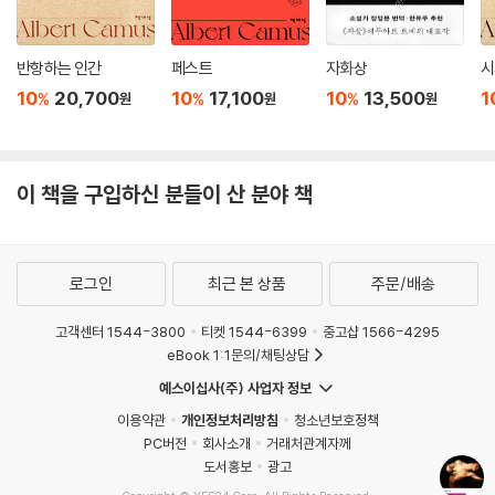
반항하는 인간
페스트
자화상
시
10
20,700
10
17,100
10
13,500
1
%
%
%
원
원
원
이 책을 구입하신 분들이 산 분야 책
로그인
최근 본 상품
주문/배송
고객센터 1544-3800
티켓 1544-6399
중고샵 1566-4295
eBook 1:1문의/채팅상담
예스이십사(주) 사업자 정보
이용약관
개인정보처리방침
청소년보호정책
PC버전
회사소개
거래처관계자께
도서홍보
광고