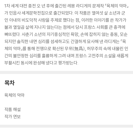
1차 세계 대전 종전 오 년 후에 출간된 레몽 라디게의 문제작 『육체의 악마』
가 민음사 세계문학전집으로 출간되었다. 이 작품은 열여섯 살 소년과 군
인 아내의 비도덕적 사랑을 주제로 했다는 점, 이러한 이야기를 쓴 작가가
불과 열일곱 살에 지나지 않는다는 점에서 당시 프랑스 사회를 큰 충격에
빠뜨렸다. 사춘기 소년의 자기중심적인 욕망, 손에 잡히지 않는 충동, 모순
되지만 솔직한 내면 심리를 섬세하고도 간결하게 묘사해 낸 라디게는 『육
체의 악마』를 통해 전쟁으로 확산된 무위(無爲), 허무주의 속에 내몰린 인
간의 불안정한 심리를 훌륭하게 그려 내며 프랑스 고전주의 소설을 새롭게
부활시킨 동시에 완성해 냈다고 평가받는다.
목차
육체의 악마
작품 해설
작가 연보