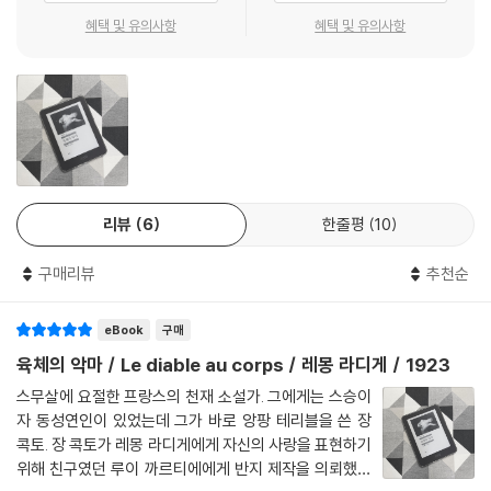
무런 변명도 못 할 거니까 말이야.’ -본문 34쪽
혜택 및 유의사항
혜택 및 유의사항
감정을 있는 그대로 받아들이지도, 함께 나누지도 못하는 미숙한 사랑, 이
두 사람의 사랑은 마라트 남편 자크의 휴가, 마르트의 임신, 세계 대전 종전
으로 새로운 상황을 맞이하고, ‘나’에게도 여름의 끝이 찾아온다.
■ 랭보와도 비견되는 천재 작가 레몽 라디게
― 1차 세계 대전의 상흔이 아물기 전, 프랑스 전체를 충격에 빠뜨린 문제
리뷰
6
한줄평
10
작
구매리뷰
추천순
혜성과 같이 나타나 짧지만 강렬한 빛을 내다가 사라진 생애, 그리고 그가
남긴 몇 안 되는 소설이 세계에 안겨 준 충격 등, 레몽 라디게는 랭보와 더
eBook
구매
불어 프랑스의 ‘신동’이자 ‘요절한 천재 작가’로 알려져 있다.
레몽 라디게는 프랑스 마른 강가에서 어린 시절을 보내고, 일찍부터 학교
육체의 악마 / Le diable au corps / 레몽 라디게 / 1923
공부를 중단하고선 수많은 책을 읽으며 시간을 보냈다. 겨우 열다섯의 나
스무살에 요절한 프랑스의 천재 소설가. 그에게는 스승이
이에 신문과 잡지에 글을 썼으며 큐비스트 화가들과 어울리고 전위적인 예
자 동성연인이 있었는데 그가 바로 앙팡 테리블을 쓴 장
술인들과 모임을 가졌다. 하지만 어느 유파에도 속하지 않은 것으로 알려
콕토. 장 콕토가 레몽 라디게에게 자신의 사랑을 표현하기
졌다. 1920년에는 『불타는 뺨』이라는 시집을 내고 여러 편의 시를 발표하
위해 친구였던 루이 까르티에에게 반지 제작을 의뢰했는