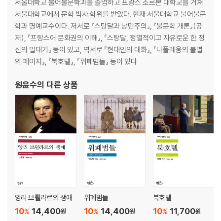
서울대학교 불어불문학과를 졸업하고 프랑스 소르본 대학교를 거쳐
서울대학교에서 문학 박사 학위를 받았다. 현재 서울대학교 불어불문
학과 명예교수이다. 저서로 『스탕달과 낭만주의』, 『불문학 개론』(공
저), 『프랑스어 문화권의 이해』, 『스탕달, 정열적이고 자유로운 한 정
신의 일대기』 등이 있고, 역서로 『현대인의 대화』, 『나폴레옹의 불멸
의 페이지』, 『북호텔』, 『위폐범들』 등이 있다.
원윤수
의 다른 상품
앙리 브륄라르의 생애
위폐범들
북호텔
10
14,400
10
14,400
10
11,700
%
%
%
원
원
원