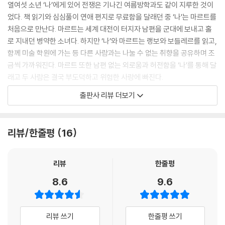
열여섯 소년 ‘나’에게 있어 전쟁은 기나긴 여름방학과도 같이 지루한 것이
었다. 책 읽기와 심심풀이 연애 편지로 무료함을 달래던 중 ‘나’는 마르트를
처음으로 만난다. 마르트는 세계 대전이 터지자 남편을 군대에 보내고 홀
로 지내던 병약한 소녀다. 하지만 ‘나’와 마르트는 랭보와 보들레르를 읽고,
함께 미술 학원에 가는 등 다른 사람과는 나눌 수 없는 취향을 공유하며 조
금씩 가까워진다. 마르트 또한 남편 없는 외로움과 허전함을 ‘나’를 통해 달
래고 두 사람은 결국 부도덕하고 위험한 사랑에 빠진다.
신혼부부의 침실 가구를 대신 골라 주는 불순한 기쁨, 자신과 만나기 위해
출판사 리뷰 더보기
남편과 남편 가족에게 거짓말하는 연인을 바라보며 느끼는 비열한 희열,
처음으로 맛보는 육체의 욕망, 스스로도 무엇인지 깨닫지 못하는 뒤틀린
소유욕과 집착, ‘나’는 미숙한 사랑이 가져다주는 심리적인 불안과 혼란을
리뷰/한줄평
16
있는 그대로 보여 준다. 하지만 이 소년에겐 그러한 이기적이고도 무분별
한 욕망 외에도 아직 소년다운 순수한 면도 엿보인다.
리뷰
한줄평
‘나는 마르트를 무서워하지 않아.’ 하고 나는 되뇌었다. 따라서 그녀 목에
8.6
9.6
몸을 기울이고 키스하는 데 장애가 되는 것은 그녀 양친과 나의 아버지뿐
인 셈이었다. 내 마음속 깊은 곳에서 또 하나의 소년이 그 방해자들이 있는
것을 기뻐하고 있었다. 내 마음속 소년은 이렇게 생각했다. ‘그녀와 단둘만
리뷰 쓰기
한줄평 쓰기
있지 않게 된 것이 참 다행이야! 왜냐하면 그녀에게 키스도 못 할 거고, 아