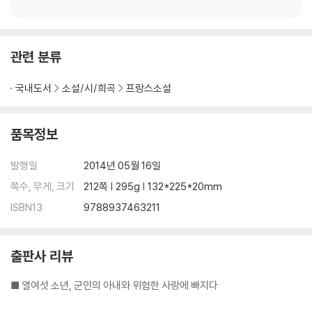
관련 분류
국내도서
소설/시/희곡
프랑스소설
품목정보
발행일
2014년 05월 16일
쪽수, 무게, 크기
212쪽 | 295g | 132*225*20mm
ISBN13
9788937463211
출판사 리뷰
■ 열여섯 소년, 군인의 아내와 위험한 사랑에 빠지다