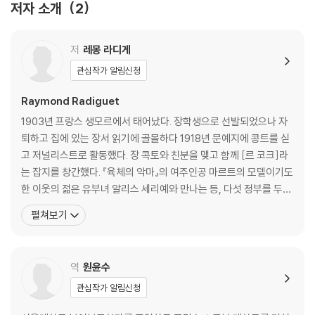
저자 소개
2
저
레몽 라디게
관심작가 알림신청
Raymond Radiguet
1903년 프랑스 생모르에서 태어났다. 장학생으로 선발되었으나 자
퇴하고 집에 있는 장서 읽기에 골몰하다 1918년 문예지에 콩트를 싣
고 저널리스트로 활동했다. 장 콕토와 친분을 맺고 함께 [르 코크]라
는 잡지를 창간했다. 『육체의 악마』의 여주인공 마르트의 모델이기도
한 이웃의 젊은 유부녀 알리스 세리예와 만나는 등, 다섯 정부를 두었
으며 술집과 호텔을 전전하는 등 정숙하지 못한 생활을 하였으나 그
펼쳐보기
의 정신만은 한결같이 투명하고 논리적이었다고 평가된다. 1921년
희곡 「펠리캉네 집 사람들」이 출간되고, 이어 파리에서 떨어진 피케
에서 『육체의 악마』를 완성, 1922년에는 소설 『
역
원윤수
관심작가 알림신청