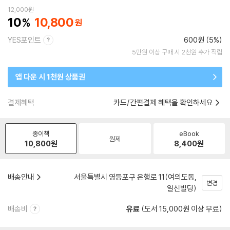
12,000
원
10
10,800
YES포인트
600원 (5%)
5만원 이상 구매 시 2천원 추가 적립
앱 다운 시 1천원 상품권
결제혜택
카드/간편결제 혜택을 확인하세요
종이책
eBook
원제
10,800
원
8,400
원
배송안내
서울특별시 영등포구 은행로 11(여의도동,
변경
일신빌딩)
배송비
유료
(도서 15,000원 이상 무료)