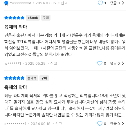
였으며 독특한 문체로 내면 심리를 묘사하는 소설을 쓰기 시작했다.
데 그건 트리니티 링..! 이건 몰랐지?사람이 무엇 하나를
m********e
2024.07.05.
신고
1
댓글
0
열망하게 되면 그것만을 생각하면서 살아가기 때문에, 자
레몽 라디게는 장 콕토와 연인 관계였다고도 알려졌는데, 라디게가 젊은
기 욕망이 지닌 죄악이라는 것도 이젠 깨닫
나이에 병으로 죽자 장 콕토는 식음을 전폐할 정도로 상심에 빠졌다고 한
eBook
구매
다. 장 콕토의 비문에는 라디에게 바치는 헌사가 쓰여 있으며, 그의 작품에
육체의 악마
등장하는 ‘앙팡 테리블(무서운 아이들)’ 또한 라디게를 암시하는 말이라는
설도 있다.
민음사 출판사에서 나온 레몽 라디게 저/원윤수 역의 육체의 악마-세계문
학전집 321 리뷰입니다. 어디서 책 영업글을 봤는데 너무 내용이 흥미로워
서 읽어보았다. 그때 그시절의 금단의 사랑? ㅎ 을 표현한..나름 흥미롭게
라디게 자신은 “신동 취급을 받는 것은 작가로선 좀 달갑지 않은 일”이며
읽었고 고전소설 특유의 분위기가 좋았다.
“잘못은 ‘열일곱 살에 쓴 소설’이라는 실없는 말 속에”, “기적을 보고 싶어
하는 사람들에게 있는 것”이라고 말했다. 그러나 라디게는 “소년에서 청년
w******1
2025.05.29.
신고
0
댓글
0
이 되려는 가장 크게 동요를 겪는 과도기의 영혼을 흔들림 없는 눈으로 응
시하고 그것을 가차 없이 해부하”는 “비상한 작가”이며 『육체의 악마』는
종이책
구매
프랑스 전역을 충격에 빠뜨린 문제작이자 심리 소설의 역작으로 평가받고
육체의 악마
있다.
레몽 라디게의 육체의 악마를 읽고 작성하는 리뷰입니다.18세 소년이 썼
다고 믿기지 않을 만큼 심리 묘사가 뛰어납니다.자신의 심리(작품 속의
■ 프랑스 고전주의의 새로운 부활이자 심리 소설의 역작, 청춘소설의 선
나)를 솔직하게 묘사하고 있는데 너무 솔직해서 눈살이 찌푸려질 정도입
구적 작품.
니다.하지만 누군가의 솔직한 내면을 볼 수 있는 기회가 많지 않기 때문에
의미있게 읽었어요. 재미있는 책입니다.
s*********1
2024.09.18.
신고
0
댓글
0
스무 살 이전의 소년이 썼다고는 믿어지지 않는 간결하고 힘 있는 문체, 그