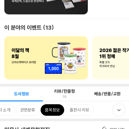
이 분야의 이벤트
13
리뷰/한줄평
도서정보
배송/반품/교환
16
자 소개
관련분류
품목정보
출판사 리뷰