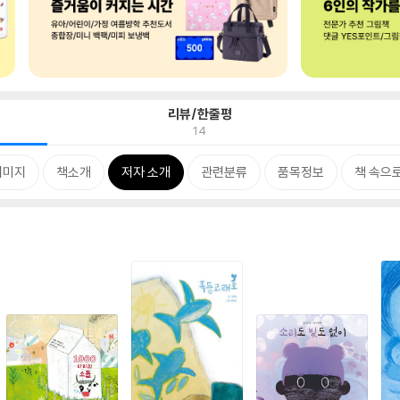
리뷰/한줄평
14
이미지
책소개
저자 소개
관련분류
품목정보
책 속으