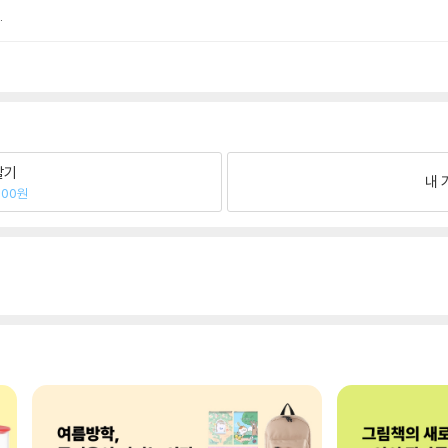
.
팔기
내 
800원