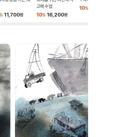
고력 수업
10
17,100
10
1
%
%
원
11,700
10
16,200
%
%
원
원