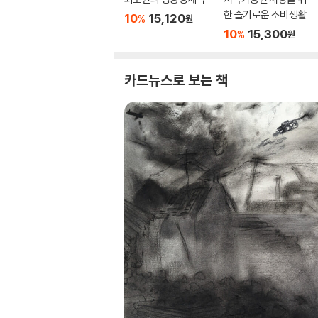
한 슬기로운 소비생활
10
15,120
%
원
10
15,300
%
원
카드뉴스로 보는 책