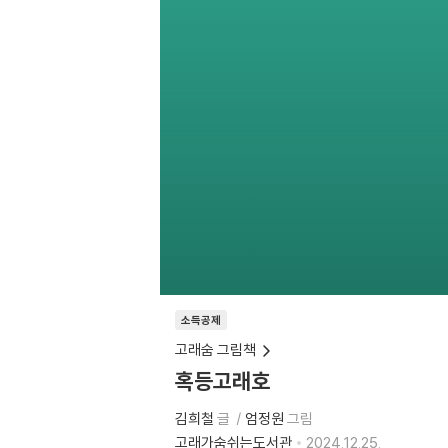
소득공제
고래숨 그림책
혹등고래호
김희철
글
엄정원
그림
고래가숨쉬는도서관
2024.12.25.