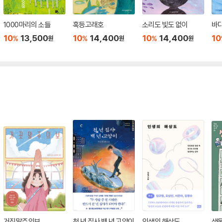
1000마리의 소들
혹등고래호
소리도 빛도 없이
바다
10
13,500
10
14,400
10
14,400
10
%
%
%
원
원
원
거짓말주의보
천 년 집사 백 년 고양이
인생의 해상도
생물