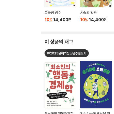
북극곰 빙수
사슴의 왕관
10
14,400
10
14,400
%
%
원
원
이 상품의 태그
#2025올해의청소년추천도서
최소한의 행동경제학
지속가능한 세상을 위