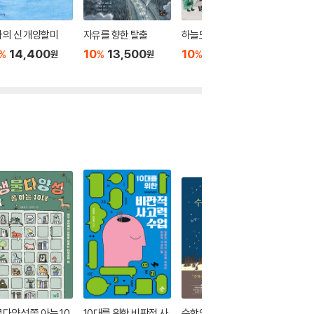
의 신 개양할미
자유를 향한 탈출
하늘도서관
외딴 마을
14,400
10
13,500
10
12,600
10
1
%
%
%
%
원
원
원
다양성 쫌 아는 10
10대를 위한 비판적 사
수학의 숲을 걷다
조선으로