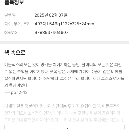
품목정보
발행일
2025년 02월 07일
쪽수, 무게, 크기
492쪽 | 546g | 132*225*24mm
ISBN13
9788937464607
책 속으로
미들섹스의 모든 것이 망각을 이야기하는 동안, 할머니의 모든 것은 피할
수 없는 추억을 이야기했다. 뗏목 같은 베개에 기대어 수증기 같은 비애를
발산하면서도 할머니는 상냥했다. 그것은 우리 할머니 세대 그리스 여자들
의 특징이었다.
--- pp.12-13
니체의 말을 덧붙이자면 그리스인에는 두 가지 유형이 있다. 아폴론적인
인간과 디오니소스적인 인간. 태어날 때 나는 구릿빛 피부와 곱슬머리가
드리운 아폴론적인 여자아이였다. 그러나 열세 살이 될 무렵에는 디오니소
스적인 요소가 내 용모를 슬그머니 덮쳤다.