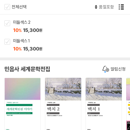
전체선택
품절포함
미들섹스 2
10
15,300
%
원
미들섹스 1
10
15,300
%
원
민음사 세계문학전집
알림신청