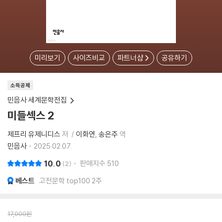
미리보기
사이즈비교
파트너샵
공유하기
소득공제
민음사 세계문학전집
미들섹스 2
제프리 유제니디스
저
이화연
송은주
역
민음사
2025.02.07.
10.0
판매지수
510
2
베스트
고전문학 top100 2주
17,000
원