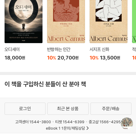
기억 속에 각인된 과거를 다 지우고 미국인으로서의 정체성을 새롭게 써넣
을 수 있다는 동화주의자들의 주장과도 유사하다. 칼리가 성적 쾌감을 포
기해야 하듯, 이민자들은 지니고 온 것 중 무엇을 포기하더라도 ‘정상’으로
미국 사회에 받아들여져야 한다고 강요받는다.
수술을 거부하고 병원과 가족으로부터 도망친 칼리는 본명인 칼리오페를
칼로 바꾸고, 긴 머리를 자르고, 남자 옷을 입고 남자들의 말투와 걸음걸이
오디세이
반항하는 인간
시지프 신화
적
와 몸짓을 흉내 내고 익혀 가는 식으로 자신의 성적 정체성을 남성으로 바
18,000
10
20,700
10
13,500
1
%
%
원
원
원
꾸어 간다. 그가 병원이 있던 뉴욕에서 샌프란시스코까지 히치하이킹을 하
면서 대륙을 횡단하는 과정은 데스데모나와 레프티가 대서양을 건너오던
이주 과정과 겹쳐진다. 한 축에서 다른 축으로 이동하는 여정은 경계를 넘
이 책을 구입하신 분들이 산 분야 책
으면서 혼종된 흔적을 남긴다.
이민자들의 삶이 떠나온 고국과 이주한 나라 중 어느 곳을 진정한 자신의
존재 기반으로 삼든, 그곳이 온전한 어느 한쪽만일 수는 없다. 그들이 어느
로그인
최근 본 상품
주문/배송
한쪽을 선택한다 해도, 그들이 거주하는 공간은 다른 한쪽의 흔적이 침투
하여 변형된 혼종적이며 초국가적인 공간이다. 데스데모나는 그리스에서
고객센터 1544-3800
티켓 1544-6399
중고샵 1566-4295
eBook 1:1문의/채팅상담
부터 소중하게 품고 온 누에 상자처럼 과거에 집착하고 고향 땅에 대한 관