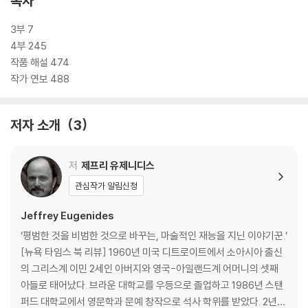
목차
가정에서 자랐다. 가족의 이민자 경험과 문화적 정체성은 그의 작품 세계
에 큰 영향을 미쳤으며, 이는 『미들섹스』에서 특히 두드러진다. 2003년
3부 7
퓰리처상 수상작으로 선정되어 그에게 세계적인 명성을 안겨 준 이 작품에
4부 245
서, 그는 성 정체성과 가족사를 중심으로 하여 공간적으로는 고대 문명의
작품 해설 474
발생지인 그리스로부터 신대륙 미국까지, 시간적으로는 삼대에 걸친 방대
작가 연보 488
한 서사를 전개한다. 주인공 칼리오페는 남자와 여자를 모두 아우른 인류
를 상징하며, 서양 문명의 근간을 이루는 그리스에 뿌리를 두면서, 동시에
저자 소개
3
오늘날 인류 문명의 중심인 미국을 본거지로 살아가는 ‘미들-문화’, ‘미들-
인류’적인 인물이다. 약자와 소수에 대한 따듯한 시선, 차이가 받아들여지
는 세상을 꿈꾸는 칼리오페의 감동적인 이야기인 『미들섹스』는 성과 젠더
저
제프리 유제니디스
를 포함하여 근친 결혼, 인종 차별, 약소 민족, 사회생물학적 결정론 등 현
관심작가 알림신청
대 사회의 쟁점을 독창적으로 다룬 보기 드문 문제작이다.
Jeffrey Eugenides
『미들섹스』는 사십 대의 미 국무부 직원인 칼이 자신의 삶을 회고하는 형
‘평범한 것을 비범한 것으로 바꾸는, 마술적인 재능을 지닌 이야기꾼.’
식으로 진행된다. 그는 희귀한 유전적 질환인 5알파환원효소 결핍증을 지
[뉴욕 타임스 북 리뷰] 1960년 미국 디트로이트에서 소아시아 출신
니고 태어나 여성으로 자랐지만 사춘기에 들어서면서 남성적 특징이 발현
의 그리스계 이민 2세인 아버지와 영국-아일랜드계 어머니의 셋째
되기 시작한다. 결국 우연한 사고를 계기로 완전한 여성도 남성도 아닌 모
아들로 태어났다. 브라운 대학교를 우등으로 졸업하고 1986년 스탠
호한 성 정체성이 드러나게 된다. 이러한 칼의 이야기는 성 정체성에 대한
퍼드 대학교에서 영문학과 문예 창작으로 석사 학위를 받았다. 2년