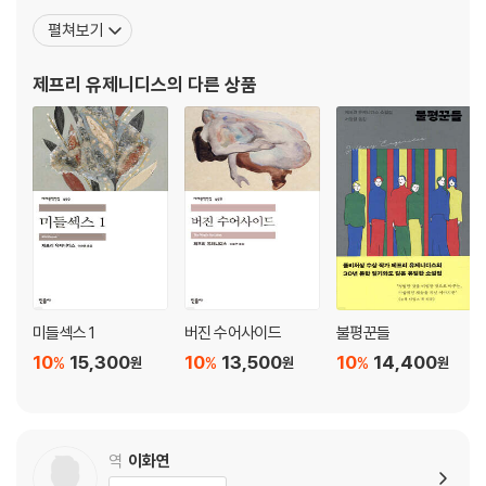
이야기만이 아니라 조부모가 그리스에서 미국으로 이민 오면서 시작된 가
후인 1988년 첫 단편집을 출간했다. 1991년 권위 있는 문예 계간지
족사와 얽히며 전개된다. 그런 점에서 그의 이야기는 국경을 넘나드는 초
펼쳐보기
[더 패리스 리뷰 The Paris Review]에 『처녀들, 자살하다The Vir
국가적 서사이면서 동시에 성의 경계를 넘나드는 트랜스젠더 서사의 결합
gin Suicides』의 일부를 발표해, 그해 그 잡지에 실렸던 단편소설 중
이다. 우리가 누구인지를 정의하는 수많은 기준들 중에서도 중요한 두 가
제프리 유제니디스
의 다른 상품
최고의 작품에
지, 국적과 성을 완전히 바꾸는 것이 가능할까? 다른 나라 사람이 된다면,
다른 성이 된다면 나는 기존의 나와는 전혀 다른 새로운 나로 재탄생할 수
있을까? 이 소설은 우리에게 이런 질문을 던진다.
“내가 양성인간을 소재로 택한 것은 인간의 보편적인 경험과 동떨어지거
나 평범하지 않은 이야기를 쓰려고 한 것이 아니라, 오히려 우리 모두가 공
감할 수 있는 얘기를 하려고 한 것이다. 『미들섹스』를 쓰기 위해 난 내 청소
년기의 기억을 꺼냈다. 내 의도는 독자가 내 책을 읽고 특수한 상황을 평범
한 것으로 받아들이도록 하는 것이다. 『미들섹스』에서 칼리오페(여자)가
미들섹스 1
버진 수어사이드
불평꾼들
칼(남자)이 되어 가는 과정에서 겪는 일들은 내가 그 이야기를 말하는 방
10
15,300
10
13,500
10
14,400
%
%
%
원
원
원
식에 의해 아주 자연스럽게 전개된다. 내가 그토록 많은 가족사를 이야기
하는 이유는 주인공이 바로 가족 안에서, 사회 안에서 이해되기를 원했기
때문이고, 티레시아스처럼 신화적인 인물이 아니라 진짜 현실에 존재하는
이야기를 쓰고 싶었기 때문이다.”(제프리 유제니디스)
역
이화연