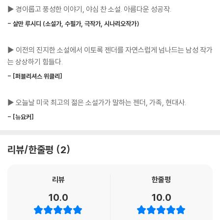
“맞아요.”
▶ 경이롭고 풍성한 이야기, 야심 찬 소설. 아름다운 성공작.
“무얼 관장하더라?”
이민 1세대인 레프티와 데스데모나의 이주 서사는 이들이 ‘완벽한 미국 시
“서사시요.”
- 살만 루시디 (소설가, 수필가, 극작가, 시나리오작가)
민’으로서의 정체성을 획득하기 위하여 완벽한 미국인의 이상이 제시하는
--- p.249
정체성에 맞추어 자신들의 새로운 정체성을 구성하는 과정을 보여 준다. 1
▶ 이전의 진지한 소설에서 이토록 젠더를 자연스럽게 넘나드는 남성 작가
922년 스미르나 대학살을 피해 미국으로 가는 배에 오를 때, 이주는 그들
나, 칼리 자신이 지금 이 사슬을 손에 꼭 잡고 있다. 그녀는 그 단어를 뚫어
는 상상하기 힘들다.
에게 단순히 삶의 터전을 옮기는 문제를 넘어서서, 새로운 주체로 자신을
져라 응시하면서 사슬을 손에 감고 손가락이 하얘지도록 세게 잡아당긴다.
재창조하는 것을 의미한다. 레프티와 데스데모나는 친남매라는 과거를 지
- [퍼블리셔스 위클리]
괴물. 여전히 그 자리에 있다. 꼼짝도 않는다.
우고 그들을 아는 이가 없는 신세계에서 새롭게 부부로 시작하기 위하여,
--- p.289
배 위에서부터 서로 모르는 타인으로 우연히 만나 사랑에 빠진다는 연극을
▶ 오늘날 미국 최고의 젊은 소설가가 말하는 젠더, 가족, 현대사.
통해 자신들의 정체성을 새롭게 만들어 낸다. 그러나 미국 땅에 첫발을 디
- [뉴요커]
나는 그때 비로소 내가 무엇을 버리고 왔는지 깨달았다. 그건 바로 생물학
딘 이민자들을 기다리는 것은 소위 ‘미국적 주체’의 기준과 범주에 맞출 것
적으로 서로 통한다는 연대 의식이었다. 여자들은 육체를 지녔다는 것이
을 강요하는 폭력적인 동화 정책이다. 처음부터 미국으로의 동화에 부정적
어떤 의미인지 안다. 육체가 얼마나 다루기 힘들며 얼마나 연약한지를, 또
이고 소극적인 반응을 보이며 낯선 세계에 대한 경계심을 풀지 않는 데스
리뷰/한줄평
2
한 육체로 말미암은 영광과 기쁨을 잘 알고 있다. 남자들은 육체를 자신만
데모나와는 달리, 레프티는 미국 국민 문화가 요구하는 가치들을 적극적으
의 것으로 여긴다. 그들은 사람들이 보는 데서도 슬쩍 자기 몸에 손을 댄다.
로 수용하고 그 문화의 기준에 자신을 맞추려 한다.
--- p.322
리뷰
한줄평
『미들섹스』에서는 미국의 국민 문화를 포드사의 기업 문화가 대표한다. 포
10.0
10.0
“양성인간은 언제나 존재해 왔어, 칼. 언제나. 플라톤은 본래 인간이 양성
드사는 디트로이트 시민들이 먹고살 수 있는 경제적 기반을 제공할 뿐 아
인간이었다고 말했지. 들어 봤니? 본래 인간은 두 개의 반쪽으로, 그러니
니라, 효율성과 청결, 문명화의 사명을 내세워 미국 국민 문화의 핵심인 자