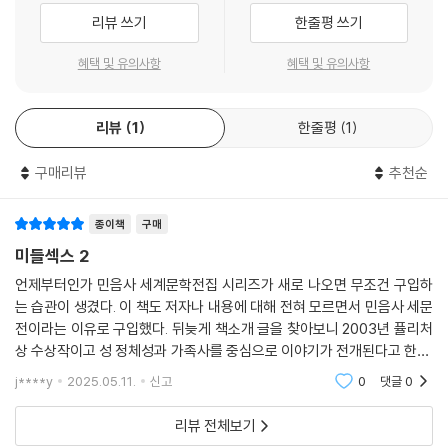
까 하나는 남자, 하나는 여자로 이루어져 있었어. 그런데 이렇게 나뉜 거야.
본주의적 가치를 전파하고 주입하는 역할을 한다. 레프티는 이 포드 잡탕
리뷰 쓰기
한줄평 쓰기
그래서 모든 이들이 항상 자신의 다른 반쪽을 찾아다니게 된 거지. 우리는
냄비의 상징적 의식을 통해 미국 시민으로서의 자격을 획득했다고 생각하
빼고 말이야. 우리는 이미 양쪽을 다 갖고 있으니까.”
혜택 및 유의사항
혜택 및 유의사항
지만, 연극이 끝남과 동시에 자신이 받아들여졌다고 생각했던 집단에서 쫓
--- p.385
겨남으로써 그 의식이 허구였음이 드러난다. 그는 일종의 자살 충동에서
고향에서부터 시작된 오래된 악습인 도박에 다시 손을 대기 시작하여 결국
리뷰
1
한줄평
1
“그러나 정반대의 문화권도 있어. 나바호 족에는 ‘버다치’라고 부르는 사람
가진 재산을 모두 날리고, 뇌일혈 발작의 영향으로 실어증에 걸린다. 많은
들이 있지. 버다치는 본래 생물학적 성이 아닌 다른 성을 받아들인 사람을
이민 문학에서 실어증은 본토 문화와 이민국의 문화 사이에 끼어 정체성
구매리뷰
추천순
말해. 잘 기억해 둬, 칼. ‘성’은 생물학적인 거야. ‘젠더’는 문화적인 의미고.
혼란으로 고통받는 이민자들이 겪게 되는 증상이다. 레프티는 적극적인 동
나바호족은 그걸 안 거야. 만약 어떤 사람이 자기의 젠더를 바꾸고 싶으면
화 노력에도 불구하고 과거의 정체성을 완전히 부인하고 지울 수 없었고,
그냥 바꾸면 돼. 그렇다고 그 사람을 모욕하는 일은 없어, 오히려 경의를 표
종이책
구매
초국가적 주체의 존재를 인정하지 않으려는 동화 정책의 압력은 주체의 분
하지. 버다치들은 부족의 샤먼이란다. 그들은 치유자이고, 위대한 직조공
미들섹스 2
열과 붕괴라는 비극적인 결말을 초래한다.
이고, 예술가야.”
언제부터인가 민음사 세계문학전집 시리즈가 새로 나오면 무조건 구입하
--- p.385
2세대의 동화 전략: 차별과 배제
는 습관이 생겼다. 이 책도 저자나 내용에 대해 전혀 모르면서 민음사 세문
전이라는 이유로 구입했다. 뒤늦게 책소개 글을 찾아보니 2003년 퓰리처
내 안에서 행복한 불꽃이 피어올랐다. 그것은 개들이 느낄 법한 감정이었
상 수상작이고 성 정체성과 가족사를 중심으로 이야기가 전개된다고 한다.
미국으로 이민 왔으나 그리스인으로서의 정체성을 버리지 못했던 이민 1
다, 비극엔 무감각하고 절실한 애정으로 가득 찬 그런 감정. 여기가 우리
정체성은 근현대 문학에서 가장 자주 다뤄지는 소재이고, 특히 성 정체성
세대와 달리, 이민 2세대인 밀턴 스테퍼니데스는 미국 사회에 동화되고 중
j****y
2025.05.11.
신고
0
댓글
0
집, 미들섹스다.
과 민족/인종 정체
상류층으로 진입하는 데 성공하는 인물이다. 그는 미국에서 태어나 선조의
--- p.435
고향인 그리스 땅을 밟아 본 적도 없을 정도로 모국과 직접적인 관계가 없
리뷰 전체보기