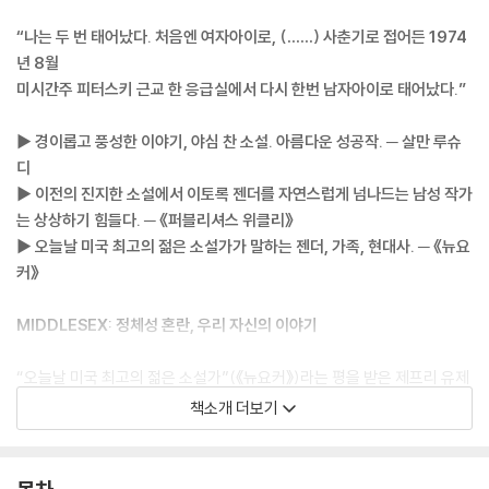
“나는 두 번 태어났다. 처음엔 여자아이로, (……) 사춘기로 접어든 1974
년 8월
미시간주 피터스키 근교 한 응급실에서 다시 한번 남자아이로 태어났다.”
▶ 경이롭고 풍성한 이야기, 야심 찬 소설. 아름다운 성공작. ─ 살만 루슈
디
▶ 이전의 진지한 소설에서 이토록 젠더를 자연스럽게 넘나드는 남성 작가
는 상상하기 힘들다. ─ 《퍼블리셔스 위클리》
▶ 오늘날 미국 최고의 젊은 소설가가 말하는 젠더, 가족, 현대사. ─ 《뉴요
커》
MIDDLESEX: 정체성 혼란, 우리 자신의 이야기
“오늘날 미국 최고의 젊은 소설가”(《뉴요커》)라는 평을 받은 제프리 유제
니디스의 2003년 퓰리처상 수상작 『미들섹스』가 민음사 세계문학전집으
책소개 더보기
로 출간되었다. ‘미들섹스’라는 제목은 성 정체성의 혼란뿐 아니라 전통과
현대 과학, 구세대와 신세대, 주류와 비주류 사이의 혼란을 암시한다. 유제
니디스는 1960년 미국 미시간주 디트로이트에서 태어나 그리스계 미국인