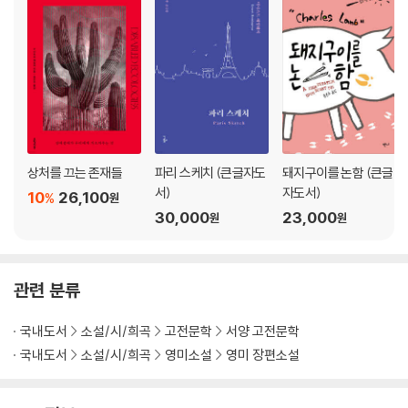
상처를 끄는 존재들
파리 스케치 (큰글자도
돼지구이를 논함 (큰글
서)
자도서)
10
26,100
%
원
30,000
23,000
원
원
관련 분류
국내도서
소설/시/희곡
고전문학
서양 고전문학
국내도서
소설/시/희곡
영미소설
영미 장편소설