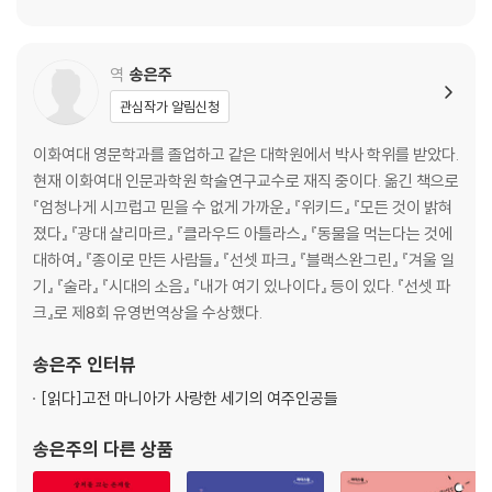
역
송은주
관심작가 알림신청
이화여대 영문학과를 졸업하고 같은 대학원에서 박사 학위를 받았다.
현재 이화여대 인문과학원 학술연구교수로 재직 중이다. 옮긴 책으로
『엄청나게 시끄럽고 믿을 수 없게 가까운』 『위키드』 『모든 것이 밝혀
졌다』 『광대 샬리마르』 『클라우드 아틀라스』 『동물을 먹는다는 것에
대하여』 『종이로 만든 사람들』 『선셋 파크』 『블랙스완그린』 『겨울 일
기』 『술라』 『시대의 소음』 『내가 여기 있나이다』 등이 있다. 『선셋 파
크』로 제8회 유영번역상을 수상했다.
송은주
인터뷰
[읽다]
고전 마니아가 사랑한 세기의 여주인공들
송은주
의 다른 상품