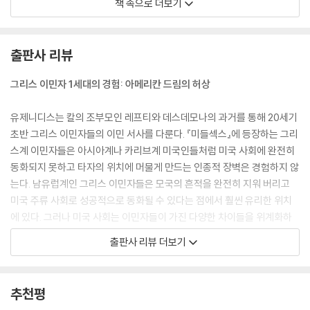
책 속으로 더보기
--- p.50
그 애는 손을 잡은 채 바짝 옆으로 다가왔고 내 귀에는 그애의 뜨거운 입김
출판사 리뷰
이 닿았다. 아주 달콤하게. “안녕, 티레시아스.” 낄낄거리며 그녀가 말했다.
“나야, 안티고네.”
그리스 이민자 1세대의 경험: 아메리칸 드림의 허상
--- p.123
유제니디스는 칼의 조부모인 레프티와 데스데모나의 과거를 통해 20세기
아팠다. 칼처럼, 불처럼 아팠다. 그게 날 쪼개고 들어왔다. 내 배를 위까지
초반 그리스 이민자들의 이민 서사를 다룬다. 『미들섹스』에 등장하는 그리
젖꼭지까지 벌려 놓았다. 나는 헐떡거리며 눈을 떴다. 올려다보니 제롬이
스계 이민자들은 아시아계나 카리브계 미국인들처럼 미국 사회에 완전히
내려다보고 있었다. 우리는 입을 떡 벌리고 서로 바라보았고 나는 그가 안
동화되지 못하고 타자의 위치에 머물게 만드는 인종적 장벽은 경험하지 않
다는 것을 알았다. 제롬은 나의 정체를 갑자기 알아 버렸다. 마찬가지로 나
는다. 남유럽계인 그리스 이민자들은 모국의 흔적을 완전히 지워 버리고
도 머리에 털 나고 처음으로 내가 여자가 아니라 남녀 사이에 끼인 어떤 존
미국 주류 사회로 성공적으로 동화될 수 있다는 점에서 훨씬 유리한 위치
재라는 것을 명백히 알게 되었다.
에 있다. 그러나 미국 사회는 이민자들이 가진 다양한 차이들을 위계화하
--- p.194
고, 이질적인 요소들을 억압하거나 배제함으로써 이들을 미국 시민으로 동
출판사 리뷰 더보기
화시키려 한다. 그리스계 이민자의 이주 서사는 미국 사회의 안과 밖, 동화
“네가 칼리오페로구나.” 그는 부드럽게 미소를 지으며 말했다.
와 배제의 양면을 모두 경험한 자들의 이야기로서, 완벽한 미국 시민으로
“어디 보자, 내가 아직 신화를 안 잊어버렸나. 칼리오페는 뮤즈들 중 하나
의 성공적인 동화와 재탄생을 꿈꾸는 이민자들의 아메리칸드림 신화의 허
추천평
였지?”
구성을 폭로한다.