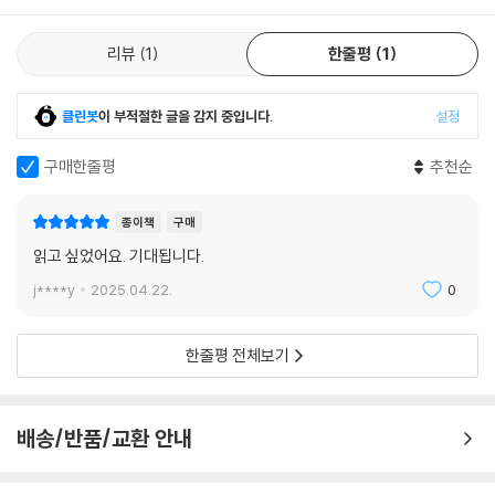
다. 미국 아닌 다른 세계의 흔적으로 얼룩지지 않은 완벽한 미국 시민이 되
기 위하여 밀턴은 다른 인종과 자신의 출신 민족 집단을 타자화하여 거리
리뷰
1
한줄평
1
를 둠으로써 자신을 미국적 주체로 재구성하는 전략을 취한다. 이를 위해
밀턴은 흑인들을 경멸하고 배척하는 인종주의에 적극 동참한다. 그는 흑인
들을 주 고객으로 삼아 돈을 벌면서도 그들을 위한 서비스를 제공할 생각
클린봇
이 부적절한 글을 감지 중입니다.
설정
은 전혀 하지 않으며, 흑백 학교 인종 통합 정책에 반대하여 딸을 전학시키
려고 한다. 그러나 백인 부유층의 동네에 주택을 구입하려다 어려움을 겪
구매한줄평
추천순
는 데서 볼 수 있듯이, 밀턴은 인종주의적 차별의 가해자이면서 동시에 피
해자이기도 하다.
종이책
구매
읽고 싶었어요. 기대됩니다.
그러나 밀턴은 자신이 그리스계라는 이유로 차별당하고 있음을 알면서도
j****y
2025.04.22.
0
이러한 미국 사회의 차별에 대해 항의하거나 그 정당성을 의심할 생각을
전혀 하지 않는다. 이는 그가 돈의 힘으로 무엇이든 이룰 수 있다는 아메리
칸드림의 성공 신화를 비판 없이 수용하고 있기 때문이다. 밀턴은 그리스
한줄평 전체보기
어를 배우기는 했으나 거의 쓰지 않아 나중에는 다 잊다시피 하며, 그리스
정교 예배에 참석하기는 하지만 선조의 종교에 대해 경멸감을 품고 있다.
그는 구대륙의 종교에 대한 경멸과 반감을 노골적으로 표하며 과학과 이성
배송/반품/교환 안내
을 신봉하는 문명화된 미국인임을 과시한다. 그는 과거 포드사회관리부가
레프티를 계몽해야 할 후진적인 존재로 다루었던 방식을 거꾸로 그리스에