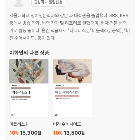
관심작가 알림신청
서울대학교 영어영문학과와 같은 과 대학원을 졸업했다. SBS, KBS
등에서 방송 작가, 번역 작가 및 리포터로 일했으며, 현재 전문 번역
가로 활동 중이다. 옮긴 작품으로 『다크니스』, 『미들섹스』(공역), 『버
진 수어사이드』 등이 있다.
이화연
의 다른 상품
미들섹스 1
버진 수어사이드
10
15,300
10
13,500
%
%
원
원