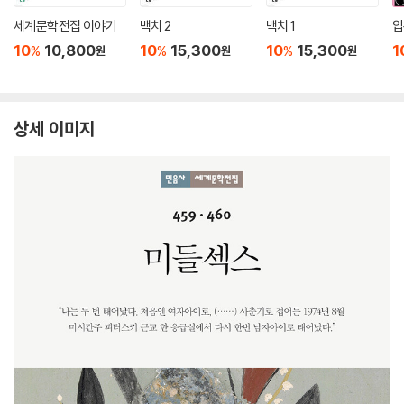
세계문학전집 이야기
백치 2
백치 1
압
10
10,800
10
15,300
10
15,300
1
%
%
%
원
원
원
상세 이미지