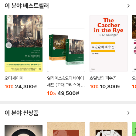
적용한다. 밀턴의 노력에도 불구하고 스테퍼니데스가의 삶 속에는 초국가
이 분야 베스트셀러
적 관계들이 파고들어 와 있으며, 그의 삶은 모국의 문화와 역사 위에 기반
을 두고 있다. 그의 핫도그 체인점 이름이 헤르클레스라는 점부터가 이 사
실을 보여 준다. 밀턴의 장례식에 그의 사업상 동료들은 거의 나타나지 않
으며, 아들에게 상속된 그의 핫도그 체인은 얼마 못 가 완전히 파산한다.
3세대의 경험: 경계들 사이에서 살아가기
밀턴이 ‘완벽한 미국인’이 되기 위해 억압했던 정체성의 이질적 요소는 겉
으로 보기에는 완벽하게 동화된 미국 중상류층 소녀인 이민 3세대 칼/리
오페에게서 모호한 성 정체성이라는 형태로 귀환한다. 칼리의 모호한 성
오디세이아
일리아스&오디세이아
호밀밭의 파수꾼
오
정체성은 이산의 역사와도 깊은 연관이 있다. 칼리의 유전자 이상이 단순
세트 (고대 그리스어 완
10
24,300
10
10,800
1
%
%
원
원
히 생물학적 문제가 아니라, 데스데모나와 레프티가 살았던 비티니오스의
역본)
10
49,500
%
원
작은 마을에 뿌리 깊이 박혀 있던 근친혼의 문화적 관습과 역사에서 비롯
된 것이기 때문이다. 칼리에게 수술을 강요하는 것은 ‘정상’에 맞추려는 사
이 분야 신상품
회의 압력이다. 성 정체성에서 ‘정상’의 상태를 고수해야 한다는 압력은 국
민적 정체성의 형성에서도 동일하게 작용한다. 인격을 결정짓는 주된 요소
는 환경이며, 아이들은 이제 새로 써넣어야 할 빈 석판 같은 존재라는 견해
에 기반한 루스의 성 정체성 이론은 미국으로 건너오는 이민자들의 육체와