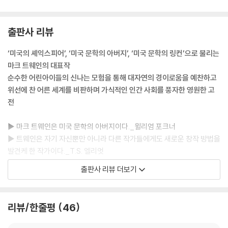
출판사 리뷰
‘미국의 셰익스피어’, ‘미국 문학의 아버지’, ‘미국 문학의 링컨’으로 불리는
마크 트웨인의 대표작
순수한 어린아이들의 신나는 모험을 통해 대자연의 경이로움을 예찬하고
위선에 찬 어른 세계를 비판하며 가식적인 인간 사회를 풍자한 영원한 고
전
▶ 마크 트웨인은 미국 문학의 아버지이다._윌리엄 포크너
▶ 트웨인은 자기 자신뿐만 아니라 다른 작가들에게도 새로운 창작 방법을
발견케 한 작가이다._T.S. 엘리엇
출판사 리뷰 더보기
미국 문학의 아버지로 불리는 마크 트웨인의 대표작 『톰 소여의 모험』이
민음사 세계문학전집(203번)으로 출간되었다. 어니스트 헤밍웨이, 윌리
엄 포크너, S. 앤더슨과 같은 작가들의 작품 속에는 트웨인의 그림자가 어
리뷰/한줄평
46
른거릴 만큼 그는 미국의 작가 중의 작가로 손꼽힌다. 1876년 발표한 『톰
소여의 모험』은 『허클베리 핀의 모험』(1884)과 함께 성인이 되기 위해서