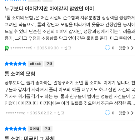
린 시절 철자법에 능했던 마크 트웨인은 1847년 아버지를 여읜 후 생계를
위해 학교를 그만둔 후, 여러 신문사에서 식자공 노릇을 했으며 미시시피
누구보다 아이같지만 아이같지 않았던 아이
강을 누비는 증기선의 수로 안내인으로 일하기도 했다. 그러한 시절에도
『톰 소여의 모험』은 어린 시절의 순수함과 자유분방한 상상력을 생생하게
그는 독서와 사색을 게을리하지 않고 자신의 철학적 기초를 다지는 데에
그려낸 작품으로, 톰의 장난과 모험을 따라가며 웃음과 긴장감을 동시에
많은 노력을 기울였다. 1861년 남북 전쟁이 일어난 이후 그는 네바다 주의
느낄 수 있다. 단순한 소년의 이야기 같지만, 성장 과정에서 겪는 두려움과
서기관으로 있던 형의 비서 자격으로 네바다로 가 신문 기자로 활동하면서
용기, 그리고 우정의 소중함을 담고 있어 깊은 울림을 준다. 마크 트웨인의
신문과 잡지에 글을 기고하고 여러 문인들과 교제했다. 한편 마크 트웨인
특유의 재치 있는 문체와 유머가 빛나며, 시대를 초월해 어린이와 어른 모
s********9
2025.09.30.
신고
0
댓글
0
두에게 꾸
은 특파원 자격으로 미국 전역과 유럽을 여행하며 견문을 넓혔고 『순진한
사람의 해외 여행기』(1869), 『고난을 이겨 내고』(1872) 등 많은 여행기
eBook
구매
를 남겼다.
톰 소여의 모험
흔히 ‘미국의 셰익스피어’, ‘미국 문학의 링컨’, ‘미국 문학의 아버지’로 불리
는 마크 트웨인은 미국 작가뿐만 아니라 세계의 모든 작가를 통틀어서도
공부보다는 놀기 좋아하는 말썽꾸러기 소년 톰 소여의 이야기 입니다. 친
구들과 갑자기 사라져서 폴리 이모의 애를 태우기도 하고 살인 사건의 목
가장 폭넓은 독자층을 지니고 있는 작가로 꼽힌다. 그의 작품은 어린아이
격자로 위기를 겪기도 하는 등 톰과 친구들이 벌이는 엉뚱한 사건들이 끊
들부터 문학을 전공하는 학생과 성인에 이르기까지 글을 읽을 줄 아는 사
임없이 이어집니다. 마지막에는 여러 일들을 겪으면서 조금은 성장한 톰의
람이라면 누구나 즐겨 읽는다. 『톰 소여의 모험』, 『허클베리 핀의 모험』,
모습이 보여서 좋았네요. 삽화도 괜찮고 재미있게 읽었습니다.
『왕자와 거지』 같은 작품을 읽지 않고 어린 시절을 보낸 사람은 아마 거의
i********g
2025.02.22.
신고
0
댓글
0
없을 것이다. 이렇듯 그의 작품은 청소년이라면 반드시 겪어야 하는 일종
의 통과 의례 같은 의미를 지니고 있으며, 문학 작품을 연구하는 학자들의
종이책
구매
독서 목록에서도 빠지지 않는다.
톰 소여 : 미국인 그 자체