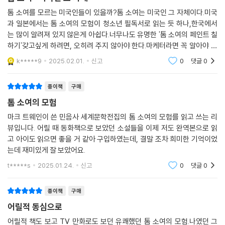
또한 D. J. 샐린저, 윌리엄 포크너를 비롯한 걸출한 미국 현대 작가들이 트
톰 소여를 모르는 미국인들이 있을까?톰 소여는 미국인 그 자체이다.미국
웨인에게서 직간접적으로 큰 영향을 받아 왔다고 털어놓았으며, 실제로 그
과 일본에서는 톰 소여의 모험이 청소년 필독서로 읽는 듯 하나,한국에서
들의 작품을 읽다 보면 트웨인의 그림자가 여기저기서 아른거리는 것을 발
는 많이 알려져 있지 않은게 아쉽다.너무나도 유명한 '톰 소여의 페인트 칠
견할 수 있다. 말하자면 트웨인은 ‘작가들의 작가’로서도 문학사에서 독특
하기'갖고싶게 하려면, 오히려 주지 않아야 한다.마케터라면 꼭 알아야 할
한 위치를 차지하고 있는 것이다. 어니스트 헤밍웨이는 “미국의 모든 현대
내용이다.마케터, 그리고 경영자에게 꼭 추천할 만한 책이다!
k*****9
2025.02.01.
신고
0
댓글
0
문학은 『허클베리 핀의 모험』이라는 책 한 권에서 비롯하였다.”라고 말하
기도 했고, T. S. 엘리엇 또한 “트웨인은 자기 자신뿐만 아니라 다른 작가
종이책
구매
들에게도 새로운 창작 방법을 발견케 한 작가이다.”라고 말했다. 미국 문학
사, 더 나아가 세계 문학사에서 트웨인이 이룩해 놓은 업적을 생각할 때에
톰 소여의 모험
이러한 찬사는 결코 지나친 말이 아닌 듯하다.
마크 트웨인이 쓴 민음사 세계문학전집의 톰 소여의 모험를 읽고 쓰는 리
마크 트웨인의 문학 작품은 다른 작가에서는 찾아볼 수 없는 미국적인 특
뷰입니다. 어릴 때 동화책으로 보았던 소설들을 이제 저도 완역본으로 읽
색을 지니고 있다. 특히 그의 작품 속에서 날카롭게 빛을 발하는 해학적 풍
고 아이도 읽으면 좋을 거 같아 구입하였는데, 결말 조차 희미한 기억이었
자는 미국 문학의 새로운 전통을 확립해 놓았다. 마크 트웨인은 젊은 시절
는데 재미있게 잘 보았어요.
의 풍부한 경험과 타고난 통찰력을 바탕으로 미국의 사회상을 해학적이고
t*****s
2025.01.24.
신고
0
댓글
0
풍자적인 필치로 예리하게 그리고 있다. 그가 지적하고 비판한 미국 사회
내의 문제점 즉 종교적 위선, 허례허식, 물?만능주의, 탐욕, 사기와 거짓말
종이책
구매
등은 오늘날에도 여전히 사라지지 않고 남아 있다. 이는 곧 그 당시의 사회
어릴적 동심으로
문제점들이 시공간적으로 한정된 것이 아니라 인간의 본성에서 기인하는
근본적인 문제임을 드러내며, 100년이 훌쩍 넘는 시간 동안 그의 작품이
어릴적 책도 보고 TV 만화로도 보던 유쾌했던 톰 소여의 모험.나였던 그