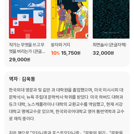
작가는 무엇을 쓰고 무
왕자와 거지
최면술사 (큰글자책)
엇을 버리는가 (큰글자
10
15,750
32,000
%
원
원
도서)
29,000
원
역자 : 김욱동
한국외대 영문과 및 같은 과 대학원을 졸업했으며, 미국 미시시피 대
문학석사, 뉴욕 주립대 문학박사 학위를 받았다. 미국 하버드 대학과
듀크 대학, 노스캐롤라이나 대학의 교환교수를 역임했고, 현재 서강
대학교 명예교수로 있으며, 한국외국어대학교 영어 통번역학과 교수
로 재직 중이다.
지은 책으로 『모더니즘과 포스트모더니즘』, 『문학의 위기』, 『문학을