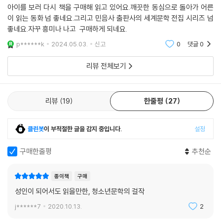
아이를 보러 다시 책을 구매해 읽고 있어요.깨끗한 동심으로 돌아가 어른
전 세계 독자들의 꾸준한 사랑을 받으며 읽힌 이유를 설명해 준다.
이 읽는 동화 넘 좋네요.그리고 민음사 출판사의 세계문학 전집 시리즈 넘
좋네요.자꾸 흥미나 나고 구매하게 되네요.
꿈과 낭만이 가득한 유년 시절에 대한 찬가이자 다시는 되찾을 수 없는 ‘잃
어버린 낙원’에 대한 찬가
p******k
2024.05.03.
신고
0
댓글
0
리뷰 전체보기
미시시피 강변의 조그만 마을 세인트피터스버그에 사는 톰은 공부하러 학
교에 가는 것보다 친구들과 강에서 헤엄치고 노는 것을 좋아하는 장난꾸러
기 소년이다. 항상 꾀를 부려 폴리 이모나 모범생 동생 시드, 혹은 친구들을
리뷰
19
한줄평
27
속이거나 골탕을 먹인다. 그러나 악의를 품지 않은 톰의 잔꾀와 장난은 줄
곧 웃음을 유발하거나 어른들에게 반성의 기회를 제공한다. 폴리 이모의
담장과 관련된 에피소드는 이 책에서 가장 대표적인 장면으로서 어린아이
클린봇
이 부적절한 글을 감지 중입니다.
설정
의 순수함과 인간의 본성을 잘 보여 준다. 실컷 놀다가 밤늦게 귀가를 할 때
면 이모의 눈을 피해 으레 창문을 통해 방으로 기어들곤 하던 톰은 어느 날
구매한줄평
추천순
이모에게 발각되어 휴일인 토요일에 30미터가 넘는 담장을 하얗게 칠해
야 하는 벌을 받는다. 이때 톰은 한 가지 꾀를 내어 친구들로 하여금 톰에게
종이책
구매
각자가 소유한 ‘재산’을 대가로 지불하고 톰을 대신하여 담장을 칠하도록
성인이 되어서도 읽을만한, 청소년문학의 걸작
만든다. 그렇게 해서 일도 끝마치고 연, 공기알, 유리 병마개, 놋쇠 문고리
j******7
2020.10.13.
2
등 재산도 엄청나게 불린 톰은 그날 자신이 겪은 일에 대하여 곰곰이 생각