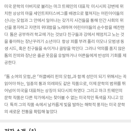
미국 문학의 아버지로 불리는 마크 트웨인의 대표작. 미시시피 강변에 위
치한 상상의 마을 세인트피터스버그를 배경으로 펼쳐지는 어린아이들의
신나는 모험과 그 안에서 일어나는 갖가지 사건들을 통해 인간 사회의 위
선을 풍자하고 자연의 위대함을 노래하며 어린아이들의 순수함을 예찬한
다. 톰은 공부하러 학교에 가는 것보다 친구들과 강에서 헤엄치고 노는 것
을 좋아하는 장난꾸러기 소년이다. 항상 꾀를 부려 폴리 이모나 모범생 동
생 시드, 혹은 친구들을 속이거나 골탕을 먹인다. 그러나 악의를 품지 않은
톰의 잔꾀와 장난은 줄곧 웃음을 유발하거나 어른들에게 반성의 기회를 제
공한다.
『톰 소여의 모험』은 『허클베리 핀의 모험』과 함께 성인이 되기 위해서는 꼭
읽어야 하는, 일종의 통과 의례와도 같은 작품으로, 이제 문학의 범위를 뛰
어넘어 미국을 대표하는 상징이 되다시피 하였다. 그리고 마크 트웨인의
문학 작품은 다른 작가에서는 찾아볼 수 없는 미국적인 특색을 지니고 있
다. 특히 그의 작품 속에서 날카롭게 빛을 발하는 해학적 풍자는 미국 문학
의 새로운 전통을 확립해 놓았다.