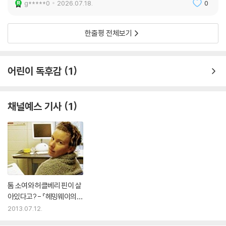
g*****0
2026.07.18.
0
한 향수를 불러일으킨다.
『톰 소여의 모험』에 대하여 마크 트웨인은 언젠가 “세속적인 분위기를 불
한줄평 전체보기
어넣기 위해 산문으로 쓴 한 편의 찬가(讚歌)”라고 말한 적이 있다. 티 없
이 순수한 상태로서의 소년기에 대한 찬가요, 아직 성인 세계의 불안과 책
임의 무거운 짐을 걸머지지 않은 시절, 곧 낙원 추방 이전의 시절에 대한 찬
어린이 독후감
1
가이다. 이 소설을 읽다 보면 다시 돌아갈 수 없는 유년 시절에 대한 깊은
그리움과 함께 애틋한 향수를 느끼게 된다. 한마디로 이 소설은 노스탤지
어 없이는 돌아볼 수 없는 저 마음의 고향과 같은 작품이다. (「작품 해설」에
채널예스 기사
1
서)
톰 소여와 허클베리 핀이 살
아있다고? - 『헤밍웨이의
집에는 고양이가 산다』
2013.07.12.