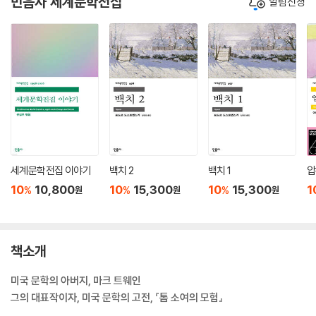
민음사 세계문학전집
알림신청
세계문학전집 이야기
백치 2
백치 1
압
10
10,800
10
15,300
10
15,300
1
%
%
%
원
원
원
책소개
미국 문학의 아버지, 마크 트웨인
그의 대표작이자, 미국 문학의 고전, 『톰 소여의 모험』