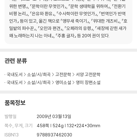
위한 변명』, 『문학이란 무엇인가』, 『문학 생태학을 위하여』, 『전환기
비평 논리』, 『은유와 환유』, 『수사학이란 무엇인가』, 『번역인가 반역
인가』 등이 있고, 옮긴 책으로 『앵무새 죽이기』, 『위대한 개츠비』, 『호
밀밭의 파수꾼』, 『오만과 편견』, 『오페라의 유령』, 『새장에 갇힌 새가
왜 노래하는지 나는 아네』, 『주홍 글자』 등 20여 권이 있다.
관련 분류
국내도서
소설/시/희곡
고전문학
서양 고전문학
국내도서
소설/시/희곡
영미소설
영미 장편소설
품목정보
발행일
2009년 03월 13일
쪽수, 무게, 크기
458쪽 | 524g | 132*224*30mm
ISBN13
9788937462030