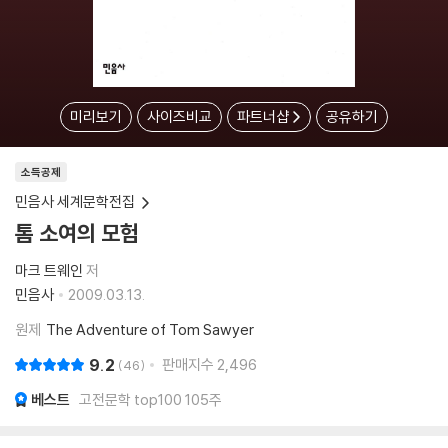
미리보기
사이즈비교
파트너샵
공유하기
소득공제
민음사 세계문학전집
톰 소여의 모험
마크 트웨인
저
민음사
2009.03.13.
원제
The Adventure of Tom Sawyer
9.2
판매지수
2,496
46
베스트
고전문학 top100 105주