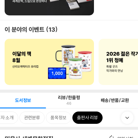
이 분야의 이벤트
13
리뷰/한줄평
도서정보
배송/반품/교환
46
자 소개
관련분류
품목정보
출판사 리뷰