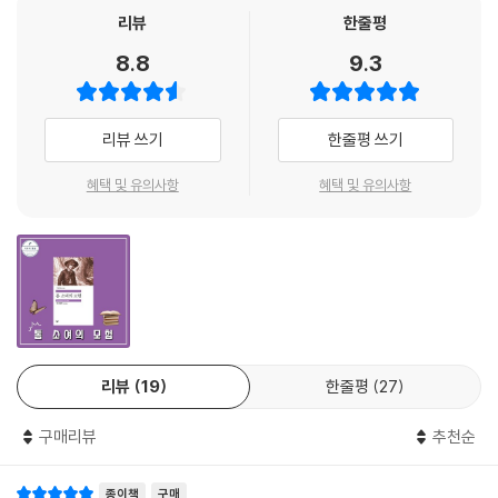
는 꼭 읽어야 하는, 일종의 통과 의례와도 같은 작품으로, 이제 문학의 범위
리뷰
한줄평
를 뛰어넘어 미국을 대표하는 상징이 되다시피 하였다. 『톰 소여의 모험』
8.8
9.3
은 미시시피 강변에 위치한 상상의 마을 세인트피터스버그를 배경으로 펼
쳐지는 어린아이들의 신나는 모험과 그 안에서 일어나는 갖가지 사건들을
통해 인간 사회의 위선을 풍자하고 자연의 위대함을 노래하며 어린아이들
리뷰 쓰기
한줄평 쓰기
의 순수함을 예찬한다. 이 책은 1876년 출간된 미국 초판본을 완역한 것으
로서, 작품 속에 두드러지는 당시의 미국 문화에 대한 상세한 각주와 풍부
혜택 및 유의사항
혜택 및 유의사항
한 작품 해설을 덧붙였다. 또한 초판본에 실린 트루 W. 윌리엄스의 삽화를
선별 수록하여 마크 트웨인 특유의 유머와 해학을 더욱 실감나게 느낄 수
있다.
가식적이고 위선에 찬 인간 사회를 해학과 풍자로 그려 낸 '미국 문학의 아
버지'
리뷰
19
한줄평
27
마크 트웨인은 1835년 미국 미주리 주 플로리다에서 태어났다. 그가 4살
되던 해에 그의 가족은 미시시피 강의 항구 마을인 해니벌로 이사를 했는
구매리뷰
추천순
데, 마크 트웨인이 유년 시절을 보낸 이곳은 훗날 『톰 소여의 모험』과 『허
클베리 핀의 모험』의 배경인 세인트피터스버그 마을의 모태가 되었다. 어
종이책
구매