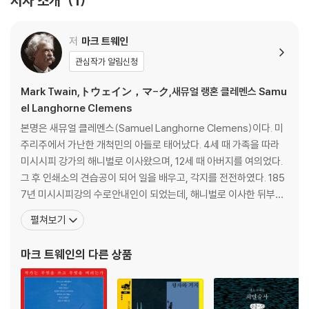
저자 소개
1
저
마크 트웨인
관심작가 알림신청
Mark Twain,トウェイン，マ-ク,새뮤얼 랭혼 클레멘스 Samu
el Langhorne Clemens
본명은 새뮤얼 클레멘스(Samuel Langhorne Clemens)이다. 미
주리주에서 가난한 개척민의 아들로 태어났다. 4세 때 가족을 따라
미시시피 강가의 해니벌로 이사왔으며, 12세 때 아버지를 여의었다.
그 후 인쇄소의 견습공이 되어 일을 배우고, 각지를 전전하였다. 185
7년 미시시피강의 수로안내인이 되었는데, 해니벌로 이사한 뒤부터
이 시기까지의 생활과 경험은 후일 작가 형성에 큰 영향을 주었다. 그
펼쳐보기
의 필명인 마크 트웨인은 강의 뱃사람 용어로 안전수역을 나타내는
'두 길'(한 길은 6피트)을 뜻한다. 1861년에 남북전쟁이 터져 수로안
마크 트웨인
의 다른 상품
내인 일자리를 잃고 남군에 들