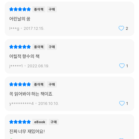
에 잠긴다.
종이책
구매
그는 자기도 모르는 사이에 인간의 행동에 관한 중요한 법칙 하나를 발견
어린날의 꿈
하게 되었다. 즉 어른이건 아이건 어떤 물건을 갖고 싶은 마음이 들게 하려
l***g
2017.12.15.
2
면, 그 물건을 손에 넣기 어렵게 만들기만 하면 된다는 점이다. 만약 그가
이 책의 저자처럼 현명하고 훌륭한 철학자였다면, 노동이란 무엇이든 의무
적으로 해야 하는 것이고, 놀이란 무엇이든 의무적으로 할 필요가 없는 것
종이책
구매
이라는 사실을 깨달았을 것이다. (36쪽)
어릴적 향수의 책
j*****1
2022.06.19.
1
미국의 소설가이자 평론가인 윌리엄 딘 하우얼스는 트웨인을 두고 “현자
의 머리에 소년의 마음을 지니고 죽을 때까지 젊은이로 산 사람”이라고 말
한 적이 있다. 그의 말대로 트웨인은 평생 ‘소년의 마음’으로 살았을 뿐만
종이책
구매
아니라 ‘소년의 마음’으로 작품을 썼다. 그리고 바로 『톰 소여의 모험』이 이
꼭 읽어봐야 하는 책이죠.
러한 특징을 가장 잘 드러내고 있다고 할 수 있다. 폴리 이모의 담장 사건
y*********4
2016.10.10.
1
외에도 이 작품 속에는 “결코 잊지 못할” 장면들이 가득하다. 톰과 헉이 피
로써 맺은 무시무시한 맹세, 베키 새처를 향한 톰의 열렬한 사랑, 폴리 이모
의 진통제 치료와 진통제를 고양이에게 먹인 톰의 장난, 사마귀 치료에 대
eBook
구매
한 톰과 헉의 대화, 잭슨 섬에서 펼쳐지는 톰과 헉과 조의 해적 놀이 등은
진짜 너무 재밌어요!
꿈과 낭만이 가득한 유년 시절, 다시는 돌아갈 수 없는 잃어버린 시간에 대