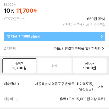
13,000
원
10
11,700
YES포인트
650원 (5%)
5만원 이상 구매 시 2천원 추가 적립
앱 다운 시 1천원 상품권
결제혜택
카드/간편결제 혜택을 확인하세요
종이책
eBook
원제
11,700
원
9,100
원
배송안내
서울특별시 영등포구 은행로 11(여의도동,
변경
일신빌딩)
배송비
유료
(도서 15,000원 이상 무료)