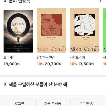
이 분야 신상품
오디세이
반항하는 인간
시지프 신화
적
18,000
10
20,700
10
13,500
1
%
%
원
원
원
이 책을 구입하신 분들이 산 분야 책
로그인
최근 본 상품
주문/배송