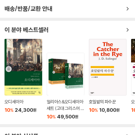
배송/반품/교환 안내
이 분야 베스트셀러
오디세이아
일리아스&오디세이아
호밀밭의 파수꾼
오
세트 (고대 그리스어 완
10
24,300
10
10,800
1
%
%
원
원
역본)
10
49,500
%
원