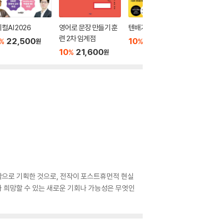
컬AI 2026
영어로 문장 만들기 훈
텐배거 포트폴리오
바이브 
련 2차 임계점
소한의 AI
22,500
10
19,800
%
%
원
원
10
21,600
10
1
%
%
원
작으로 기획한 것으로, 전작이 포스트휴먼적 현실
가 희망할 수 있는 새로운 기회나 가능성은 무엇인