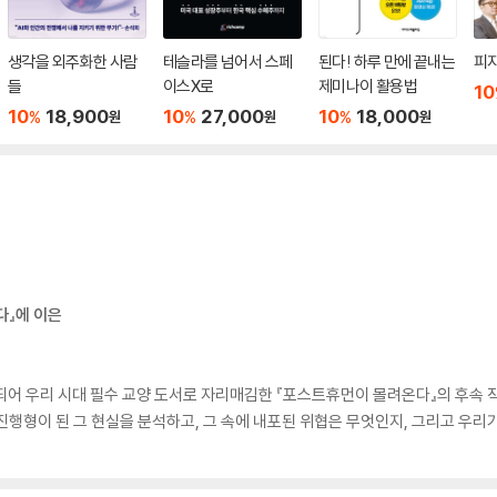
생각을 외주화한 사람
테슬라를 넘어서 스페
된다! 하루 만에 끝내는
피지
들
이스X로
제미나이 활용법
10
10
18,900
10
27,000
10
18,000
%
%
%
원
원
원
다』에 이은
되어 우리 시대 필수 교양 도서로 자리매김한 『포스트휴먼이 몰려온다』의 후속 
진행형이 된 그 현실을 분석하고, 그 속에 내포된 위협은 무엇인지, 그리고 우리