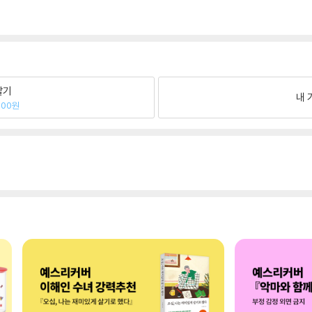
팔기
내 
000원