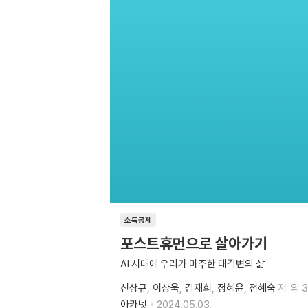
소득공제
포스트휴먼으로 살아가기
AI 시대에 우리가 마주한 대격변의 삶
신상규
이상욱
김재희
정혜윤
전혜숙
저
외 
아카넷
2024.05.03.