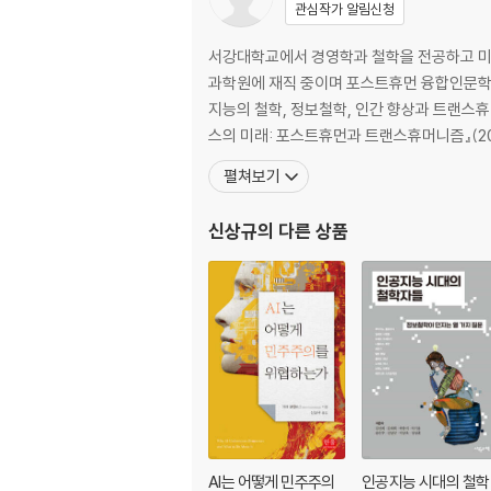
7장 생태 위기에 맞서 다른 미래를 이야기할 수
관심작가 알림신청
8장 포스트코로나, 동물과 공존하는 삶은 가능
서강대학교에서 경영학과 철학을 전공하고 미국
과학원에 재직 중이며 포스트휴먼 융합인문학 
지능의 철학, 정보철학, 인간 향상과 트랜스휴
스의 미래: 포스트휴먼과 트랜스휴머니즘』(201
펼쳐보기
신상규
의 다른 상품
AI는 어떻게 민주주의
인공지능 시대의 철학