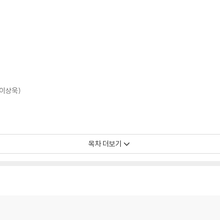
(이상욱)
목차 더보기
?(정혜윤)
숙)
)