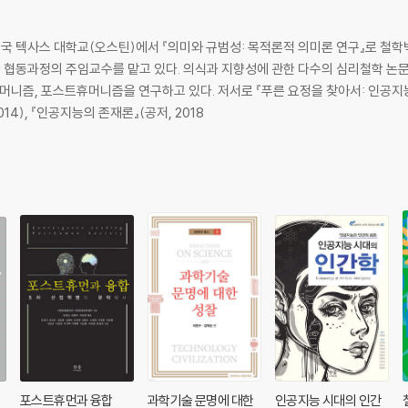
 있는가?(김애령)
할까?(송은주)
 텍사스 대학교(오스틴)에서 『의미와 규범성: 목적론적 의미론 연구』로 철
협동과정의 주임교수를 맡고 있다. 의식과 지향성에 관한 다수의 심리철학 논문을
머니즘, 포스트휴머니즘을 연구하고 있다. 저서로 『푸른 요정을 찾아서: 인공지능과
4), 『인공지능의 존재론』(공저, 2018
포스트휴먼과 융합
과학기술 문명에 대한
인공지능 시대의 인간