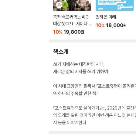
뚝딱 바로 써먹는 AI 3
먼저 온 미래
대장 챗GPT · 제미나
10
18,000
%
원
이 · 클로드
10
19,800
%
원
책소개
AI가 지배하는 대격변의 시대,
새로운 삶의 서사를 쓰기 위하여
이 시대 교양인의 필독서 『포스트휴먼이 몰려온
또 하나의 주목할 만한 책!
『포스트휴먼으로 살아가기』는, 2020년에 출간
의 도래를 알린 것이라면 이번 책은 어느덧 현재
지 등을 이야기한다.