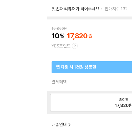
첫번째 리뷰어가 되어주세요
판매지수
132
19,800
원
10
17,820
YES포인트
앱 다운 시 1천원 상품권
결제혜택
종이책
17,820
배송안내