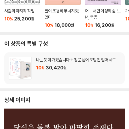
사람의 마지막 직업
딸이 조용히 무너져 있
어느 서민 여성의 삶, 노
가
었다
년, 죽음
10
25,200
1
%
원
10
18,000
10
16,200
%
%
원
원
이 상품의 특별 구성
나는 듯이 가겠습니다 + 창문 넘어 도망친 엄마 세트
10
30,420
%
원
상세 이미지