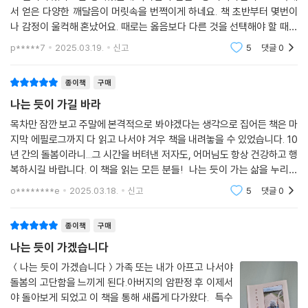
서 얻은 다양한 깨달음이 머릿속을 번쩍이게 하네요. 책 초반부터 몇번이
나 감정이 울컥해 혼났어요. 때로는 옳음보다 다른 것을 선택해야 할 때도
있다는 작가님의 말이 가슴깊이 와닿습니다. 하루하루를 그저 흘러가는 대
p*****7
2025.03.19.
신고
5
댓글
0
로 보내왔던 시간
종이책
구매
나는 듯이 가길 바라
목차만 잠깐 보고 주말에 본격적으로 봐야겠다는 생각으로 집어든 책은 마
지막 에필로그까지 다 읽고 나서야 겨우 책을 내려놓을 수 있었습니다. 10
년 간의 돌봄이라니...그 시간을 버텨낸 저자도, 어머님도 항상 건강하고 행
복하시길 바랍니다. 이 책을 읽는 모든 분들! 나는 듯이 가는 삶을 누리시
길...
o********e
2025.03.18.
신고
5
댓글
0
종이책
구매
나는 듯이 가겠습니다
＜나는 듯이 가겠습니다＞가족 또는 내가 아프고 나서야
돌봄의 고단함을 느끼게 된다.아버지의 암판정 후 이제서
야 돌아보게 되었고 이 책을 통해 새롭게 다가왔다. 특수