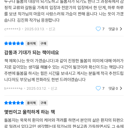
누구나 돌봄의 대상이 되기도하고 돌봄자가 되기도 한다.그 과정속에서 감
어야만 하는지, 우리 사회가 돌봄자의 고통에 이토록 무감해도 되는지 질
회에 지치지만, 결국 ‘엄마 곁에 있기로 한 결정은 인생에서 가장 잘한 선
정적 교류와 갈등을 가족의 입장과 전문가의 입장에서 한 단계, 하루 하루
문을 던지고 싶다.
택’이라고 자부하는 사람이 된다. 글쓰기는 돌봄자에게 무감한 세상에서
를 보낸 작가님의 마음이 사랑스러워 가슴이 짠해 옵니다. 나는 듯이 가겠
--- p.262
돌봄을 자처하거나 어쩔 수 없이 돌봄을 해야 하는 이들이 돌봄이 지닌 가
습니다. 김진화 작가님 응원합니다
치를 확신할 수 있게 돕는 수단이다. 무엇보다 모든 사람이 공정하게 돌봄
c******3
2025.03.13.
신고
7
댓글
0
받을 수 있는 제도와 돌봄 노동이 제대로 인정받는 구조가 필요하다. 희생
하는 돌봄자에 기댄 돌봄은 불평등과 갈등을 키우고 사회 전체에 부담을
종이책
구매
떠안길 수밖에 없기 때문이다.
감동과 기대가 되는 책이네요
10년간의 돌봄을 지나 달리기와 글쓰기를 거쳐 진정한 돌봄이란 자기 돌
책 제목(나는 듯이 가겠습니다)과 같이 진정한 돌봄의 의미에 대해 여러가
봄이라는 깨달음에 다다른 김진화는 이 책을 세상에 내놓고 모든 이가 모
지로 깊이있는 생각을 해볼수 있는 시간이 될것이라 확신이 드는 책입니다
주변에 돌봄을 하시는 힘든 시간을 보내시고 계시는 분들께 적극 추천드립
든 이를 돌보는 ‘돌봄 사회’를 향해 오늘도 나는 듯이 나아간다.
니다저도 부모님께 전화라도 한번 드려야겠습니다
h*******e
2025.03.12.
신고
7
댓글
0
종이책
구매
몇번이고 울컥하게 하는 책
돌봄자는 묵묵히 환자의 케어와 격려를 하면서 본인의 삶은 환자의 뒤편으
로 밀려서 있다고만 생각했는데 작가님의 현실고증 가득하면서도 그 속에