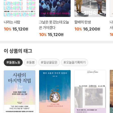
나라는 사람
그날은 못 갔는데 오늘
할배의 탄생
나
은 가야겠다
사
10
15,120
10
16,200
%
%
원
원
10
15,120
1
%
원
이 상품의 태그
#돌봄노동
#돌봄
#일상을담은
#오늘을기록하기