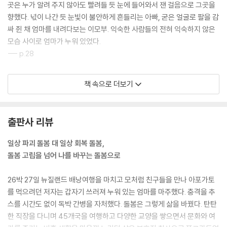
곳은 누가 알려 주지 않아도 빨려들 듯 눈에 들어와서 잰 걸음으로 그곳을
향했다. 넋이 나간 듯 눈빛이 불안하게 흔들리는 아빠, 굳은 얼굴로 팔을 감
싸 쥔 채 엄마를 내려다보는 이모부. 익숙한 사람들의 전혀 익숙하지 않은
모습 사이로 엄마가 누워 있었다.
--- p.28
무엇도 엄마를 우선할 수는 없었다. 이 모든 것을 내려놓고 엄마 곁에 있기
책 속으로 더보기
로 한 결심은 잘한 결정이었다. 이제는 엄마에게 모든 에너지를 집중해 무
엇을 어떻게 할지 고민하기로 했다.
--- p.50
출판사 리뷰
병실 사람들도 깜짝 놀라며 즐거워했고, 전혀 기대하지 못한 아들을 만난
일상 파괴 돌봄 대 일상 회복 돌봄,
엄마는 반가워서 눈물을 흘렸다. 이벤트는 대성공이었다. 한껏 흥이 오른
돌봄 고립을 넘어 나를 바꾸는 돌봄으로
병실 사람들은 아침 식판을 정리해 놓고 한바탕 파티를 벌였다. 창가 쪽 이
모님이 빨간 국자를 들고 선창하자 병실 환자들이 돌아가며 노래를 불렀
26박 27일 뉴질랜드 배낭여행을 마치고 모처럼 친구들을 만나 아포가토
다. 일어나 춤을 추는 사람도 있었다. 엄마도 질세라 일어서서 엉덩이를 흔
를 먹으려던 저자는 갑자기 쓰러져 누워 있는 엄마를 마주했다. 충격을 추
들흔들, 팔을 좌우로 흔들흔들. 나는 그런 엄마가 균형을 잃지 않도록 곁에
스를 시간도 없이 독박 간병을 자처했다. 돌봄은 그렇게 삶을 바꿨다. 탄탄
서 부축한 채 흔들흔들.
한 직장을 다니며 45개국을 여행하고 다양한 교양을 쌓으면서 문화와 여
--- p.78