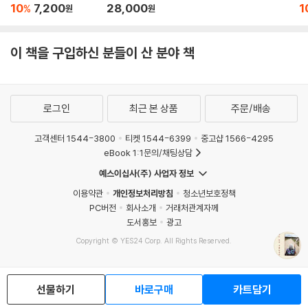
10
7,200
28,000
1
%
원
원
이 책을 구입하신 분들이 산 분야 책
로그인
최근 본 상품
주문/배송
고객센터 1544-3800
티켓 1544-6399
중고샵 1566-4295
eBook 1:1문의/채팅상담
예스이십사(주) 사업자 정보
이용약관
개인정보처리방침
청소년보호정책
PC버전
회사소개
거래처관계자께
도서홍보
광고
Copyright © YES24 Corp. All Rights Reserved.
MATOM6
선물하기
바로구매
카트담기