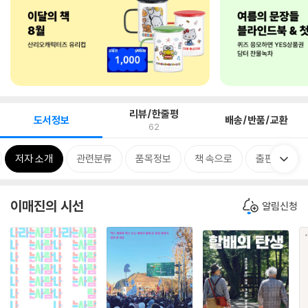
리뷰/한줄평
도서정보
배송/반품/교환
62
저자 소개
관련분류
품목정보
책 속으로
출판사 리뷰
이매진의 시선
알림신청