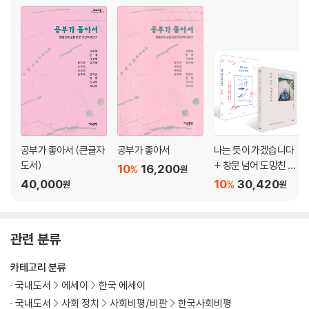
누군가를 구하려는 마음｜다정하지 않아도 차갑지는 않게｜자기 결정권
｜효녀라는 그 흔한 칭찬｜수능 날 병실에서 생각한 아빠의 삶｜장애가
장애가 되는 이유｜돌봄자가 쌓은 경험｜육아 대 간병, 결혼 대 비혼
7장 달리고 읽고 쓰는 세계 속으로
돌봄 8년 차, 달리기를 시작하다｜읽고 쓰는 삶 속으로 뚜벅 뚜벅｜우리
삶을 격상시키는 소소한 것들｜세상 가까운 부탁, 세상 가벼운 땡큐｜나
는 드넓은 강을 향하는 작은 냇물 이었다｜때로는 회복 런처럼, 때로는 마
라톤처럼
공부가 좋아서 (큰글자
공부가 좋아서
나는 듯이 가겠습니다
도서)
+ 창문 넘어 도망친 엄
10
16,200
%
원
에필로그 나는 듯이 가겠습니다
마 세트
40,000
10
30,420
%
원
원
관련 분류
카테고리 분류
국내도서
에세이
한국 에세이
국내도서
사회 정치
사회비평/비판
한국사회비평