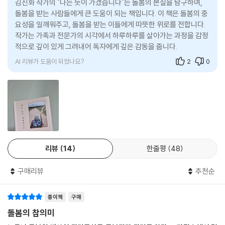
을 전혀 알아채지 못했다. 기껏해야 걱정스러운 눈빛으로 형편없는 죽이나
김진화 작가의 "나는 듯이 가겠습니다"는 돌봄의 본질을 탐구하며,
은 선택이라며 무시당하기도 했다. 비혼 여성이니까 돌봄을 당연히 도맡아
끓여 준 딸이었다. 엄마의 인생이, 우리 가족의 운명이 낭떠러지를 향해 빠
돌봄을 받는 사람들에게 큰 도움이 되는 책입니다. 이 책은 돌봄의 중
야 한다는 말은 깊은 상처가 됐다. 특수 교사로서 지닌 능력과 한 사람의 인
요성을 일깨워주고, 돌봄을 받는 이들에게 따뜻한 위로를 전합니다.
르게 내달리던 시점, 어쩌면 미래의 내가 손에 땀을 쥐고 간절하게 알아차
간으로서 자기만의 삶을 누릴 권리를 부정당하는 순간이었다. 끝이 어딘지
작가는 가족과 전문가의 시각에서 하루하루를 살아가는 과정을 감정
리라고 응원하게 된 며칠, 나는 끝끝내 곤두박질하는 열차를 멈춰 세우지
도 모른 채 잘하고 있는지 알 수도 없다는 사실에 결국 깊은 우울을 느끼기
적으로 깊이 있게 그려내어 독자에게 깊은 감동을 줍니다.
못했다.
도 했다.
--- p.160
AI 리뷰가 도움이 되었나요?
2
0
자기 돌봄,
가족 돌봄자가 쌓은 축적된 경험은 충분히 가치 있다. 그런 경험은 전문가
진정한 돌봄을 향해 나는 듯이 나아가는 나
의 입지를 축소시키거나 침해하지 않는다. 돌봄에서는 돌봄 받는 사람의
개별성에 기반한 안전과 편의가 가장 중요하다. 돌봄 전문가와 의료진이
육체와 정서가 소진된 자기 모습을 돌아보며 김진화는 결국 돌봄은 타인
지닌 전문성에 가족 돌봄자의 경험이 더해질 때 비로소 돌봄의 개별성은
돌봄을 넘어 자기 돌봄이어야 한다고 깨닫는다. 완벽한 돌봄을 하겠다는
충족된다. 충족된 개별성 덕분에 돌봄 받는 사람은 편안하고 안전해지며,
부담을 내려놓자 주변에 도움을 요청하면서 자기 경험을 나누는 사람으로
보호자는 ‘믿고 맡길 수 있다’는 감각을 얻는다. 우리가 바라 마지않는 돌봄
리뷰
14
한줄평
48
바뀐다. 돌봄은 단순히 누군가를 돕는 행위가 아니라 돌보는 사람도 자기
의 질적 향상이 비로소 시작된다.
를 성찰하고 성장할 수 있는 계기라는 사실을 깨닫는다. 그렇게 돌봄에 지
--- p.210
구매리뷰
추천순
친 한 사람이 달리기와 글쓰기로 나아간다.
자발적으로 선택한 돌봄, 더없이 가치 있고 아름다운 그 일은 왜 그토록 나
달리기는 언제나 힘들지만 달리는 나를 조절할 수 있는 존재는 나뿐이라는
종이책
구매
를 고립시킨 걸까 하는 물음이 여전히 내 안에 가득하다. 흔들리고 넘어지
사실을 알게 되는 경험이고, 마음을 알아차리는 순간이고, 긍정적 사고와
돌봄의 참의미
면서 기어코 나아가려 한 나를 통해 이런 고군분투가 온전히 개인의 몫이
건강한 자기애를 얻는 계기다. 가족 간 갈등, 외면하는 친구들, 무관심한 사