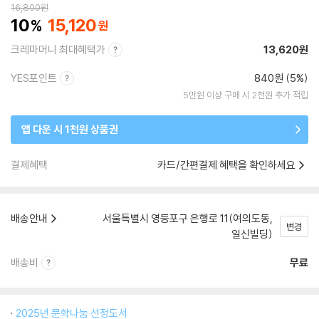
16,800
원
10
15,120
크레마머니 최대혜택가
13,620원
YES포인트
840원 (5%)
5만원 이상 구매 시 2천원 추가 적립
앱 다운 시 1천원 상품권
결제혜택
카드/간편결제 혜택을 확인하세요
배송안내
서울특별시 영등포구 은행로 11(여의도동,
변경
일신빌딩)
배송비
무료
2025년 문학나눔 선정도서