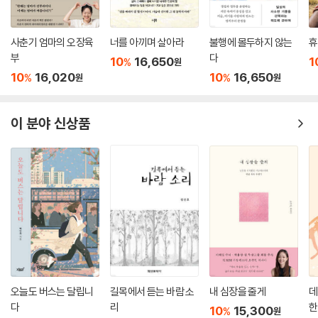
사춘기 엄마의 오장육
너를 아끼며 살아라
불행에 몰두하지 않는
휴
부
다
10
16,650
1
%
원
10
16,020
10
16,650
%
%
원
원
이 분야 신상품
오늘도 버스는 달립니
길목에서 듣는 바람 소
내 심장을 줄게
데
다
리
한
10
15,300
%
원