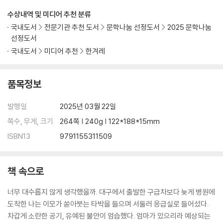
수상내역 및 미디어 추천 분류
국내도서
전문기관 추천 도서
문학나눔 선정도서
2025 문학나눔
선정도서
국내도서
미디어 추천
한겨레
품목정보
발행일
2025년 03월 22일
쪽수, 무게, 크기
264쪽 | 240g | 122*188*15mm
ISBN13
9791155311509
책 속으로
너무 대수롭지 않게 생각했을까. 대구에서 출발한 구급차보다 늦게 병원에
도착한 나는 이모가 쏟아붓는 타박을 들으며 서둘러 응급실로 들어섰다.
차갑게 소란한 공기, 유예된 불안이 엄습했다. 엄마가 있으리라 예상되는