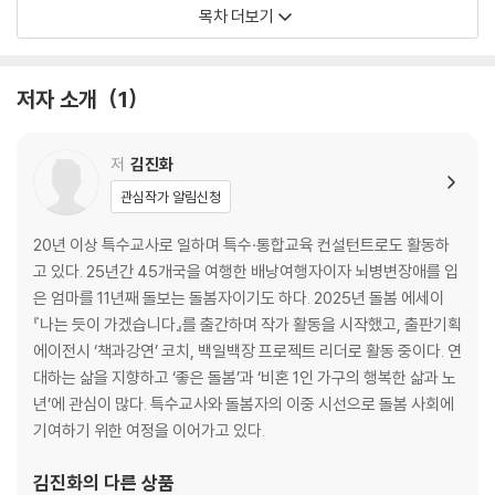
라｜보이지 않던 세계
목차 더보기
3장 세상 속으로
슬기로운 병원 생활, 단단한 루틴의 힘｜“나는 소수자야. 내 이야기 들어
저자 소개
1
볼래?”｜어디나 사랑은 있다｜왼손으로 전한 진심｜나를 전적으로 지지
한 한 사람｜휠체어로 굴린 서울
저
김진화
2부 별것 없어도 반짝이는 우리의 일상
관심작가 알림신청
4장 어둠 속에서도 나아가야만 해
20년 이상 특수교사로 일하며 특수·통합교육 컨설턴트로도 활동하
폭탄선언｜힘들지만 애쓰는 이유｜알아서 잘하는 사람에게 보내는 응원
고 있다. 25년간 45개국을 여행한 배낭여행자이자 뇌병변장애를 입
은 엄마를 11년째 돌보는 돌봄자이기도 하다. 2025년 돌봄 에세이
5장 일상 이상의 일상
『나는 듯이 가겠습니다』를 출간하며 작가 활동을 시작했고, 출판기획
모녀가 떠난 배낭여행｜엄마는 영원한 엄마이기를 소망한다｜우리를 지
에이전시 ‘책과강연’ 코치, 백일백장 프로젝트 리더로 활동 중이다. 연
키는 사소하지만 기본적인 것들｜엄마의 그리움을 따라가 본다
대하는 삶을 지향하고 ‘좋은 돌봄’과 ‘비혼 1인 가구의 행복한 삶과 노
년’에 관심이 많다. 특수교사와 돌봄자의 이중 시선으로 돌봄 사회에
3부 나를 돌보며 함께 간다
기여하기 위한 여정을 이어가고 있다.
6장 돌봄이 나를 관통하는 동안
김진화
의 다른 상품