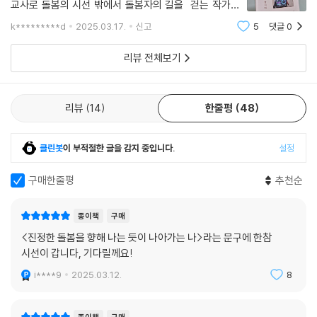
교사로 돌봄의 시선 밖에서 돌봄자의 길을 걷는 작가의
따뜻한 손길이 느껴지는 책이다.
k*********d
2025.03.17.
신고
5
댓글
0
리뷰 전체보기
리뷰
14
한줄평
48
클린봇
이 부적절한 글을 감지 중입니다.
설정
구매한줄평
추천순
종이책
구매
<진정한 돌봄을 향해 나는 듯이 나아가는 나>라는 문구에 한참
시선이 갑니다, 기다릴께요!
i****9
2025.03.12.
8