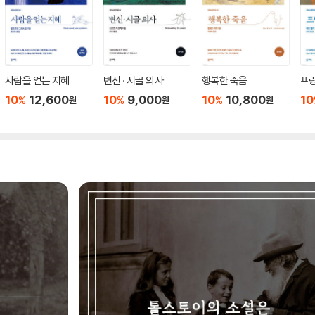
사람을 얻는 지혜
변신 · 시골 의사
행복한 죽음
프
10
12,600
10
9,000
10
10,800
10
%
%
%
원
원
원