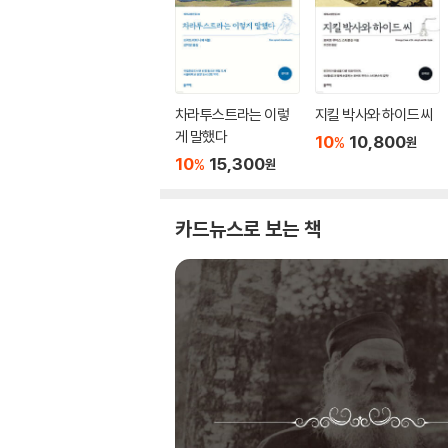
차라투스트라는 이렇
지킬 박사와 하이드 씨
게 말했다
10
10,800
%
원
10
15,300
%
원
카드뉴스로 보는 책