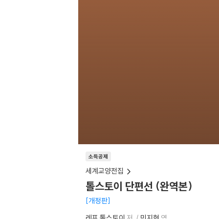
소득공제
세계교양전집
톨스토이 단편선 (완역본)
개정판
레프 톨스토이
저
민지현
역