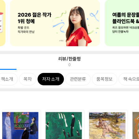
리뷰/한줄평
0
책소개
목차
저자 소개
관련분류
품목정보
책 속으