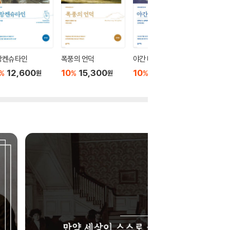
랑켄슈타인
폭풍의 언덕
야간 비행
하멜 표
12,600
10
15,300
10
9,900
10
9
%
%
%
%
원
원
원