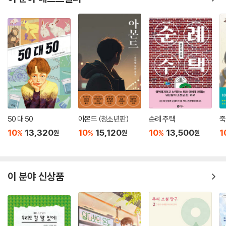
‘서해문집 청소년문학’ 시리즈 첫 책!
역사와 고전, 인문과 사회를 넘나드는 서해문집이 청소년을 위한 새 시리
즈인 ‘서해문집 청소년문학’을 선보인다. 설흔 작가의 《조선 특파원 잭 런
던》을 첫 책으로 시리즈 출범을 알리는 ‘서해문집 청소년문학’ 은 청소년들
에게 문학적 감수성과 상상력이 가미된 역사의 재미를 선사할 예정이다.
50 대 50
아몬드 (청소년판)
순례 주택
죽
10
13,320
10
15,120
10
13,500
1
%
%
%
원
원
원
이 분야 신상품