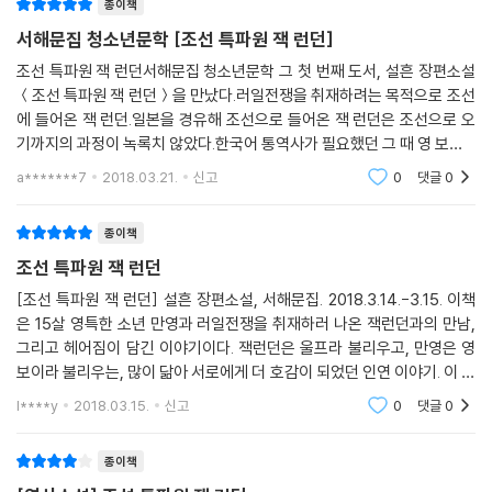
종이책
비친 조선과 전쟁은 당시 조선 사람들, 나아가서는 조선의 모습을 잘 보여
준다.
서해문집 청소년문학 [조선 특파원 잭 런던]
또한 만영에게 자신의 인생을 얘기하는 잭에게서는 전쟁 같은 삶을 견뎌내
조선 특파원 잭 런던서해문집 청소년문학 그 첫 번째 도서, 설흔 장편소설
고 세계적 작가가 된 인물의 고뇌를 엿볼 수 있다. 친아버지에게 버림받고
＜조선 특파원 잭 런던＞을 만났다.러일전쟁을 취재하려는 목적으로 조선
알래스카로 가 금을 캐고, 통조림 공장에서 일하고, 해적질로 생계를 유지
에 들어온 잭 런던.일본을 경유해 조선으로 들어온 잭 런던은 조선으로 오
하기도 했던 잭. 그리고 잭은 부랑자가 되어 미국을 떠돌며 어두운 사회 모
기까지의 과정이 녹록치 않았다.한국어 통역사가 필요했던 그 때 영 보이 -
습을 보면서도 작가의 꿈을 놓지 않았고, 결국 그 꿈을 이루었다. 그만큼이
만영을 만나게 되고 처음에는 순탄치 않았지만 최고의 팀이라자부할 만한
a*******7
2018.03.21.
신고
0
댓글
0
진
나 힘겨운 삶을 살면서도 쓰러지지 않고 꿈을 좇는 만영은 그의 이야기를
듣고 새로운 꿈을 꾸게 된다. 그리고 그 꿈은 만영 개인의 것이면서, 당시
종이책
조선 사람들의 꿈이기도 했다.
조선 특파원 잭 런던
“자연 말고 또 다른 학교가 있었어. 도서관. 난 틈이 날 때마다 도서관에 다
[조선 특파원 잭 런던] 설흔 장편소설, 서해문집. 2018.3.14.-3.15. 이책
은 15살 영특한 소년 만영과 러일전쟁을 취재하러 나온 잭런던과의 만남,
녔어. 아무 책이나 닥치는 대로 읽었지. 이유는 묻지 마. 할 말이 없으니까.
그리고 헤어짐이 담긴 이야기이다. 잭런던은 울프라 불리우고, 만영은 영
그런 날 지켜보는 이가 있었어. D 사서 선생이었지. D 선생은 내게 책을 권
보이라 불리우는, 많이 닮아 서로에게 더 호감이 되었던 인연 이야기. 이 책
해 주었어. 처음에는 마크 트웨인과 에드거 앨런 포를, 나중에는 호손과 멜
을 펼치면서도 잭런던에 대해서는 무지했는데, 소설이긴 하나 잭런던의 고
빌과 플로베르와 톨스토이와 도스토옙스키를 권해 주었어. 읽기 쉬운 것도
l****y
2018.03.15.
신고
0
댓글
0
뇌많았던
있었고 어려운 것도 있었어. 난 어려운 걸 좋아했어. 톨스토이보다는 도스
토옙스키를 선호했어. 아무리 어려워도 포기하지 않았어. 끝까지 읽었지.
종이책
이해가 잘 안 되면 다시 읽었지. 어려움에 도전하던 그 시절이 지금의 날 만