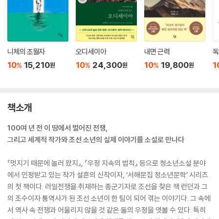
니체의 초월자
오디세이아
내면 근력
독
10
15,210
10
24,300
10
19,800
1
%
%
%
원
원
원
책소개
100여 년 전 이 땅에서 벌어진 전쟁,
그리고 세계적 작가와 조선 소년의 실제 이야기를 소설로 만나다
『멋지기 때문에 놀러 왔지』, 『우정 지속의 법칙』 등으로 청소년소설 분야
에서 인정받고 있는 작가 설흔의 신작이자, ‘서해문집 청소년문학’ 시리즈
의 첫 책이다. 러일전쟁을 취재하는 종군기자로 조선을 찾은 잭 런던과 그
의 조수이자 통역사가 된 조선 소년이 한 팀이 되어 겪는 이야기다. 그 속에
서 역사 속 전쟁과 어울리지 않을 것 같은 둘의 우정을 엿볼 수 있다. 특히