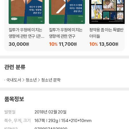
질투가 우정에 미치는
질투가 우정에 미치는
정약용 좀 아는 특별반
영향에 관한 연구 (큰글
영향에 관한 연구
아이들
자책)
30,000
10
11,700
10
13,500
%
%
원
원
원
관련 분류
국내도서
청소년
청소년 문학
품목정보
발행일
2018년 02월 20일
쪽수, 무게, 크기
167쪽 | 292g | 154*210*10mm