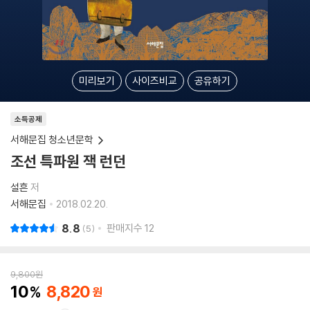
미리보기
사이즈비교
공유하기
소득공제
서해문집 청소년문학
조선 특파원 잭 런던
설흔
저
서해문집
2018.02.20.
8.8
판매지수
12
5
9,800
원
10
8,820