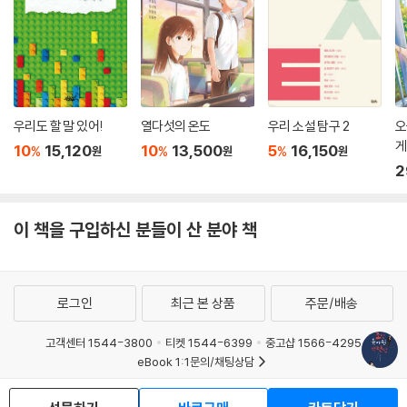
우리도 할 말 있어!
열다섯의 온도
우리 소설 탐구 2
오
게
10
15,120
10
13,500
5
16,150
%
%
%
원
원
원
2
이 책을 구입하신 분들이 산 분야 책
로그인
최근 본 상품
주문/배송
고객센터 1544-3800
티켓 1544-6399
중고샵 1566-4295
eBook 1:1문의/채팅상담
예스이십사(주) 사업자 정보