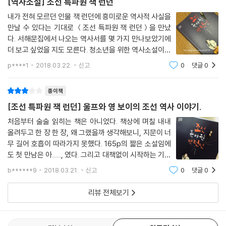
[역사소설] 조선 특파원 잭 런던
든 셈이지. 아까 한 말은 바꾸어야겠다. 난 자연과 도서관이라는 학교를 다
내가 전혀 모르던 인물 잭 런던에 흥미로운 역사적 사실을
녔어. 그 결과 작가가 되었어.”
만날 수 있다는 기대로 ＜조선 특파원 잭 런던＞을 만났
- 본문 중에서
다. 서해문집에서 나오는 역사서를 몇 가지 만나보았기에
더 보고 싶었을 지도 모른다. 청소년을 위한 역사소설이라
“모르겠습니다. 조선이 나라로 있었을 때에도 나는 조선을 별로 좋아하지
우리집 그녀에게도 보여주고 싶었다. 조선 특파원 잭 런
p****1
2018.03.22.
신고
0
댓글
0
않았습니다. 조선은 나 같은 사람을 위해 존재하는 나라는 아니었습니다.
던설흔서해문집 이 소설은 조선에 전쟁을 취재하러 온
조선의 주인은 박순성 같은 양반이었습니다. 하지만 부인의 말을 완전히
기자 잭 런던과 영어를 잘하고 도벽이
종이책
부정하기도 어렵습니다. 독립투쟁에 나선 사람들은 나와 같은 이들입니다.
조선이라는 국가의 도움을 전혀 받지 못했던 이들입니다. 박순성 같은 양
[조선 특파원 잭 런던] 울프와 영 보이의 조선 역사 이야기.
반에게 살을 뜯기고 피를 빨렸던 이들입니다. 부유한 양반들은 대부분 일
처음부터 술술 읽히는 책은 아니었다. 책상에 며칠 내내
본의 지배에 찬성표를 던졌습니다. 조선과 양반에게 배척당했던 이들이 미
올려두고 한 장 한 장, 왜 그랬을까 생각해보니, 지문이 너
련스럽게도 사라진 나라 조선을 위해 투쟁을 벌였습니다. 그러다가 다치거
무 길어 호흡이 따라가지 못했다. 165p의 짧은 소설임에
나 죽었습니다. 그 부분이 내 가슴을 아프게 합니다. 그들은 어리석은 사람
도 첫 만남은 아......, 였다. 그리고 대책없이 시작하는 기묘
들입니다. 미개한 원주민들입니다. 나도 어리석음과 미개함에 동참하고 싶
한 서커스의 정체가 더 혼란스러웠다. 울프가 진짜 늑대?
b******9
2018.03.21.
신고
0
댓글
0
늑대가 스스로 수염을 깍을리는없고, 그럼 여기서 '나'는
습니다. 그들 원주민과 함께하고 싶습니다. 부랑을 하더라도 그들과 함께
조련사? 도통 이해되지 않는 내용의
하고 싶고, 기계가 되더라도 그들과 함께하고 싶고, 혁명을 하더라도 그들
리뷰 전체보기
과 함께하고 싶습니다.”
- 본문 중에서