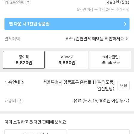
YES포인트
490원 (5%)
5만원 이상 구매 시 2천원 추가 적립
앱 다운 시 1천원 상품권
결제혜택
카드/간편결제 혜택을 확인하세요
종이책
eBook
크레마클럽
8,820
원
6,860
원
eBook 구독
배송안내
서울특별시 영등포구 은행로 11(여의도동,
변경
일신빌딩)
배송비
유료
(도서 15,000원 이상 무료)
이미 소장하고 있다면 판매해 보세요.