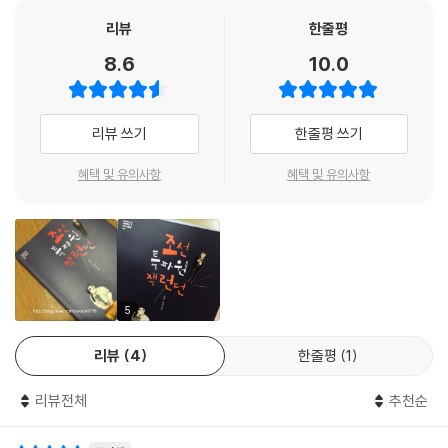
특히 순안에서 조선인 피난민들을 만났을 때였다. 그들은 순안 군수이 박
순성이 일본으로부터 받은 돈을 백성들에게 나누어 주지 않고 횡포를 부려
리뷰
한줄평
더욱 힘들어했다. 그 얘기를 들은 만영은 잭에게 그들을 도와달라고 부탁
8.6
10.0
한다. 잭은 그런 문제에 얽히고 싶어 하지 않는다. 하지만 그들만큼이나 분
노하는 만영의 설득에 결국 둘은 박순성을 찾아가게 된다. 둘은 탐관오리
박순성을 만나 백성들의 고통을 얘기하지만, 그는 전혀 이해하지 못한다.
리뷰 쓰기
한줄평 쓰기
이에 잭은 가지고 있던 리볼버로 박순성을 위협하게 되고. 결국 백성들에
게 돈을 돌려주겠다는 박순성의 약속을 받아낸다.
혜택 및 유의사항
혜택 및 유의사항
그런데 이후 잭에게 일본군 장교 데시마가 찾아온다. 잭이 조선에 오기 전
일본에서 있었던 불미스러운 일을 이야기하며, 조선을 떠나라고 요청한다.
그 일 때문에 둘은 짧았던 동행을 끝내게 되고, 잭은 만영에게 노트를 선물
로 주면서, 미국으로 떠난다. 그리고 이후 만영은 잭처럼 작가가 되기로 마
음먹고 미국을 찾는다.
5
리뷰
4
한줄평
1
전쟁 같은 삶 속에서 세계적 작가가 된 ‘울프’, 잭 런던
전쟁보다 더한 현실에서도 삶을 포기하지 않는 ‘영 보이’, 만영
리뷰전체
추천순
이처럼 세계적 작가와 조선 소년의 짧은 만남을 다룬 이 책은 소설이면서
도, 당시 어두운 전쟁의 그림자와 현실을 잘 보여 준다. 특히 잭의 시선에