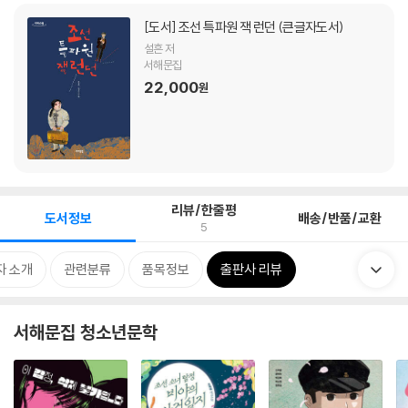
[도서]
조선 특파원 잭 런던 (큰글자도서)
설흔 저
서해문집
22,000
원
리뷰/한줄평
도서정보
배송/반품/교환
5
자 소개
관련분류
품목정보
출판사 리뷰
서해문집 청소년문학