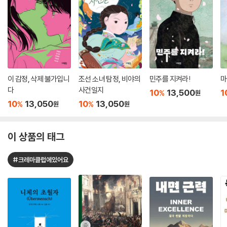
이 감정, 삭제 불가입니
조선 소녀 탐정, 비야의
민주를 지켜라!
마
다
사건일지
10
13,500
1
%
원
10
13,050
10
13,050
%
%
원
원
이 상품의 태그
#크레마클럽에있어요