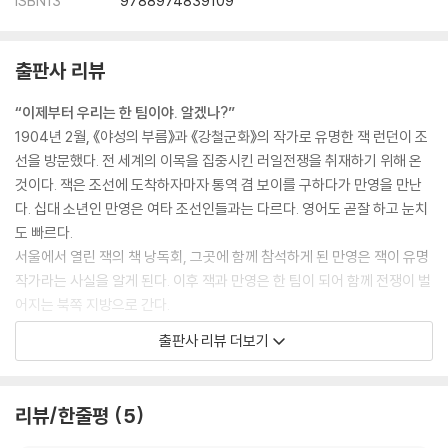
ISBN13
9788974839109
출판사 리뷰
“이제부터 우리는 한 팀이야. 알겠나?”
1904년 2월, 《야성의 부름》과 《강철군화》의 작가로 유명한 잭 런던이 조
선을 방문했다. 전 세계의 이목을 집중시킨 러일전쟁을 취재하기 위해 온
것이다. 잭은 조선에 도착하자마자 통역 겸 보이를 구하다가 만영을 만난
다. 십대 소년인 만영은 여타 조선인들과는 다르다. 영어도 곧잘 하고 눈치
도 빠르다.
서울에서 열린 잭의 책 낭독회, 그곳에 함께 참석하게 된 만영은 잭이 유명
작가라는 사실을 알게 된다. 이후 잭과 만영은 한 팀이 되어 함께 전쟁이 벌
어지는 북쪽 지방으로 간다.
그 과정에서 타고 가던 말의 편자를 고치기 위해 일본군을 만나기도 하고,
출판사 리뷰 더보기
일본군 병원에서 부상당한 병사들을 보기도 한다. 하지만 일본군의 적대적
인 태도 때문에 정작 중요한 실제 전쟁터엔 갈 수 없었다. 그러나 전쟁의 상
처는 곳곳에 펼쳐져 있었다. 전쟁을 피해 주민들이 떠나 텅 빈 마을, 전쟁터
리뷰/한줄평
5
로 향하는 일본군의 행렬…. 그리고 전쟁보다 더한 조선의 현실이 있었다.