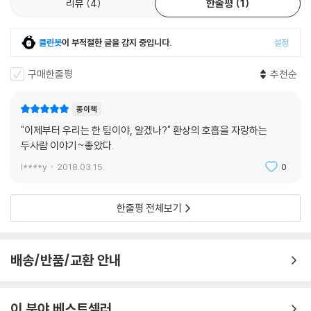
리뷰
4
한줄평
1
“영 보이, 서울은 참 평화로워. 전쟁이 벌어지고 있는 국가의 수도라는 생
각이 전혀 들지 않아. 그러나 전쟁이 없는 건 아니야. 북쪽에서는 전쟁이 벌
클린봇
이 부적절한 글을 감지 중입니다.
설정
어지고 있으니까. 물론 서울이 전쟁터로 변하는 일은 없을 거야. 하지만 또
다른 진실도 있지. 서울은 지금과 같은 평화를 유지하지도 못할 거야. 어느
구매한줄평
추천순
쪽이 이기든 서울의 평화는 결국 깨지고 말 거야.”
울프의 말을 부인하기는 힘들었다. 이 전쟁은 허물어지기 직전인 조선을
종이책
완전히 무너뜨릴 것이 분명했다. 그때는 서울도 순안처럼 될 것이다. 점성
"이제부터 우리는 한 팀이야, 알겠나?" 환상의 호흡을 자랑하는
술사도 마술사도 아닌 나 같은 어리석은 원주민의 눈에도 그 사실 하나만
두사람 이야기~좋았다.
큼은 분명해 보였다.
- 본문 중에서
l****y
2018.03.15.
0
잭 런던은 《야성의 부름》을 쓴 작가의 입장에서 냉정하게 조선을 관찰하고
한줄평 전체보기
있었다. 그러나 잭 런던은 《강철군화》의 작가기도 했다. 잭 런던은 전쟁을
혐오했다. 전쟁의 도구로 소모되는 병사들에 대한 안타까움과 전쟁의 소용
돌이에 휘말린 조선 민중에 대한 연민을 곳곳에서 드러냈다. 책을 완독한
배송/반품/교환 안내
나는 잭 런던에 대한 소설을 쓰기로 결정했다.
- 작가의 말 중에서
이 분야 베스트셀러