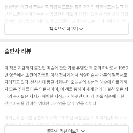
- 19세기
있는 미술에 꼭 들어맞는 말이다. E. H. 곰브리치의 <서양미술사>를 통해
상상력이 대단히 풍부하고 타협을 모르는 젊은 화가인 카라바조는 늙고 가
우리는 미술 작품을 제대로 보기 위해 알아야 할 배경들과 만날 수 있다. 그
난한 노동자이며 단순한 세리였던 마태오가 갑자기 앉아서 책을 쓰게 되었
26 새로운 규범을 찾아서
렇다면 개별 작품의 배경에 대한 해설과 이해면 충분하지 왜 하필 그것을
을 때의 광경을 생각해내느라 고심했다. 그리하여 그는 대머리에 먼지 묻
- 19세기 후반
역사적으로, 그러니까 미술사의 관점에서 이해해야 할까? 곰브리치는 이
은 맨발로 커다란 책을 어색하게 거머쥐고, 익숙하지 않은 글을 쓴다는 긴
책 속으로 더보기
렇게 말한다.
장감 때문에 걱정스럽게 이마를 찌푸리고 있는 <성 마태오>를 그렸다. 그
27 실험적 미술
의 옆에는 방금 천상에서 내려와 마치 선생님이 어린아이에게 하듯이 노동
- 20세기 전반기
"미술이라는 것은 사실상 존재하지 않는다. 다만 미술가들이 있을 뿐이다.
자의 손을 공손하게 잡아 이끌고 있는 젊고 아름다운 천사를 그렸다.
출판사 리뷰
아득한 옛날에는 색깔 있는 흙으로 들소의 형태를 그리는 그런 사람들이
28 끝이 없는 이야기
미술가들이었다. 그런데 오늘날에는 물감을 사서 게시판에 붙일 포스터를
카라바조가 제단 위에 걸게 되어 있는 이 그림을 성당에 납품하자 사람들
이 책은 지금까지 출간된 미술에 관한 가장 유명한 책 중의 하나로서 1950
- 모더니즘의 승리
그리는 사람들도 미술가들이다. 우리들이 미술이라 부르는 말은 시대와 장
은 이 작품이 성인에 대한 존경심이 결여되어 있다고 분개했다. 그 그림이
년 영국에서 초판이 간행된 이래 전세계에서 서양미술사 개론의 필독서로
- 또 다른 추세 변화
소에 따라서 전혀 다른 것을 의미하기도 했으며, 고유명사의 미술이라는
수락되지 않아 카라바조는 그림을 다시 그려야만 했다. 이번에는 그도 모
자리잡고 있다. 선사시대 동굴벽화부터 오늘날의 실험적 예술에 이르기까
- 변모하는 과거
것은 실제로 존재하는 것이 아니라는 점을 이해하는 한 이러한 모든 행위
험을 하지 않았다. 그는 천사와 성인이 어떻게 보여야 하는지에 관한 인습
지 모든 주제를 다룬 입문서이며, 이 책을 통하여 세계 전역에 걸친 모든 세
를 미술이라고 불러도 무방하다." (p.15)
적인 관념을 엄격하게 준수했다.
대의 독자들은 저자가 해박한 지식과 지혜뿐만 아니라 예술 작품에 대한
참고문헌에 대하여
미대를 나와 화실을 열고 창작에 몰두하면서 개인전시회도 열고 상도 받
--- p.31
깊은 사랑을 겸비한 위대한 대가임을 알 수 있을 것이다.
연표
고. 오늘날 우리 나라에서 화가라 불리는 분들이 일반적으로 걷는 미술가
지도
로서의 길이다. 그러나 아득한 옛날의 미술가들은 사냥에서 성공을 거두기
베르사유가 바로크 양식인 것은 그 장식적인 세부 때문이라기보다는 그 거
저자는 미술사를 통틀어 위대하고 뛰어난 작품들을 각 페이지들마다 시대
소장처에 따른 도판 목록
를 기원하면서 동굴 벽에 사냥감의 모습을 그려 넣는 그런 사람들이었다.
대한 규모 때문이다. 건축가들은 이 건물의 거대한 덩어리를 좌우 날개 부
와 양식, 작품명이나 작가들 이름에 따라 알기 쉽게 정리하고 동시에 서양
색인
지나간 시대의 미술 및 미술가들을 제대로 이해하려면 미술 및 미술가를
출판사 리뷰 더보기
분으로 나누어 배치하고 각 익부에는 고상하고 장엄한 외관을 부여하는 데
미술의 지적인 질서 체계를 정립하여 보여준다. 이로써 독자들은 미술의