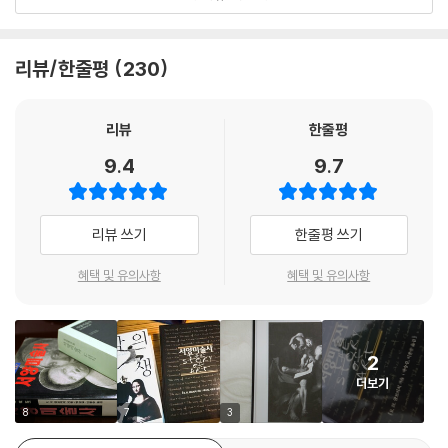
역사적으로, 그러니까 시대의 변천에 따라 이해할 필요가 있다. 곰브리치
주력했다.
역사가 과거와의 연관 속에서 미래를 암시하는 각 작품들로 끊임없이 구성
는 개별 작품의 해설이나 작가 및 작품의 시대 순 나열에만 그치지 않는다.
되고 변화하는 전통의 역사이며, 우리가 살고 있는 이 시대와 피라미드 시
--- p.447
예컨대 곰브리치는 18세기 말과 19세기 초 영국, 미국, 프랑스의 미술 경
리뷰/한줄평
230
대를 이어주는 생생한 연결 고리임을 인식할 수 있게 된다.
향을 '전통의 단절'이라는 제목으로 묶어 부른다.
이 책은 아직 낯설지만 매혹적으로 보이는 미술이라는 분야에 처음 입문하
"1789년 프랑스 대혁명이 수천 년은 아니더라도 수백 년 간 당연하게 여
리뷰
한줄평
여 약간의 이론적 훈련을 필요로 하는 사람들을 위하여 쓰여졌다. 그러므
겨지던 수많은 가설들에 종지부를 찍게 되었을 때, 우리는 진정으로 밝아
9.4
9.7
로 이 책은 이제 막 미술이라는 세계에 발을 들여놓은 신참자에게 세부적
오는 근대에 들어서게 된 것이다. 프랑스 혁명은 '이성의 시대'에 뿌리를 내
인 것에 휘말려 혼돈됨이 없이 서양미술의 윤곽을 볼 수 있도록 안내한다.
리고 있었으며 미술에 대한 관념이 변화한 것도 이 시기부터였다." (pp.4
까다롭고 복잡한 인명과 각 시대의 양식들은 알기 쉽게 정리되어 있어 나
75-476)
리뷰 쓰기
한줄평 쓰기
중에 좀 더 전문적인 책을 탐독하는 데에도 커다란 도움이 될 것이다.
곰브리치는 그러한 변화의 예로 이른바 '양식'에 대한 미술가들의 태도를
들고 있다. 18세기 이전까지 미술가들은 '어떤 바람직한 효과를 얻는 데 가
혜택 및 유의사항
혜택 및 유의사항
곰브리치는 자신의 경험을 통해 전문 용어나 얄팍한 감상의 나열이, 많은
장 올바르고 훌륭한 방법'이라는 이유에서 특정의 양식을 택해 작품을 창
젊은이들로 하여금 평생동안 미술책은 모두 비슷할 것이라는 식의 편견을
작했다. 그런데 이성의 시대가 오고 난 뒤 사람들은 양식에 대해 거리를 두
심어주는 악습이 되고 있다는 사실을 지적하고 있다. 이러한 함정을 피하
고 생각하기 시작했다. 바꾸어 말하면 이렇다. 18세기 이전까지 미술가들
기 위해 그는 지나치게 평범하고 비전문적으로 보일 수 있는 위험에도 불
2
은 가장 바람직하다고 여겨지는 특정 양식을 답습하기만 하면 되었다. 그
구하고 평이한 말을 사용하려고 노력했다. 그러나 다른 한편으로는 난해한
더보기
러나 18세기 말이 지나면서 미술가들은 '왜 하필 그런 양식이어야 하는
사상들이라 해서 무조건 피하지는 않았으며, 단지 독자들의 이해를 돕기
가?'라는 질문을 던졌다. 더 나아가 다양하게 다른 양식들 가운데 하나를
8
7
3
위해 학술적인 용어의 남용을 경계하고자 했음을 밝히고 있다.
나름의 취향과 이유에 따라 보다 자유롭게 선택하기 시작했다.