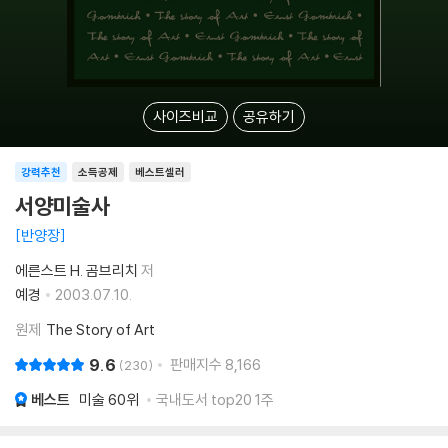
사이즈비교
공유하기
강력추천
소득공제
베스트셀러
서양미술사
반양장
에른스트 H. 곰브리치
저
예경
2003.07.10.
원제
The Story of Art
9.6
판매지수
8,166
230
베스트
미술
60위
국내도서 top20 1주