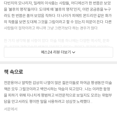
19 발전하는 시각 세계
다빈치의 모나리자, 밀레의 이삭줍는 사람들, 어디에선가 한 번쯤은 보았
- 17세기 전반기: 가톨릭 교회권의 유럽
을 '불후의 명작'들이다. 도대체 왜 '불후의 명작'인지, 이런 궁금증을 누구
라도 한 번쯤은 품어 보았음 직하다. 더 나아가 피에트 몬드리안 같은 화가
20 자연의 거울
의 작품을 보면 도대체 그것을 그림이라고 할 수 있는지 의문이 든다. 다른
- 17세기: 네덜란드
사람들이 걸작이라고 하니까 그냥 그런가보다 하는 경우가 많다.
21 권력과 영광의 예술 I
한 가지 생각해 볼 사항이 있다. 미술 작품 하나에는 다양한 역사적, 문화
- 17세기 후반과 18세기: 이탈리아
적, 심지어 과학기술적 배경이 자리잡고 있다는 점이다. 작가의 삶이라는
예스24 리뷰 더보기
배경도 무시할 수 없다. 결국 하나의 미술 작품을 이해하고 평가하는 일은
22 권력과 영광의 예술 Ⅱ
그러한 배경을 이해하는 데에서 출발하지 않을 수 없다. 예컨대 몬드리안
- 17세기 말과 18세기 초: 프랑스, 독일, 오스트리아
은 '우주의 객관적인 법칙을 느낄 수 있게 해주는 명료하고 절도 있는 그
책 속으로
림'을 열망했다. 이에 따라 '가장 단순한 요소인 직선과 원색으로' 그림을
23 이성의 시대
그리고자 했다. 이러한 몬드리안의 예술적 의도는 그림이 건축물과 같은
전문용어나 얄팍한 감상의 나열이 많은 젊은이들로 하여금 평생동안 미술
- 18세기: 영국과 프랑스
일종의 구조물이 될 수는 없을까 하는, 20세기 초 유럽 화가들의 보다 일반
책은 모두 그럴것이라고 백안시하는 악습이 되고있다...나는 이러한 함정
적인 관심을 배경으로 한다.
을 피하기 위해 지나치게 평범하고 비전문적으로 보일지도 모르는 위험부
24 전통의 단절
담을 안고서라도 평이한 말을 사용하려고 성심껏 노력했다...
- 18세기 말 19세기 초: 영국, 미국 및 프랑스
아는 만큼 보인다는 말이 있다. 같은 대상을 앞에 놓고서도 그 대상의 배경
서문에서
에 대해 보다 많이 보다 정확하게 아는 사람만이 그 대상을 제대로 이해하
25 끝없는 변혁
고 평가할 수 있다는 뜻이다. 보는 예술, 그러니까 시각 예술이라고 할 수