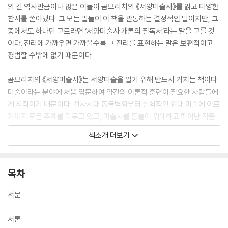
의 긴 역사만큼이나 많은 이들이 곰브리치의 《서양미술사》를 읽고 다양한
찬사를 쏟아냈다. 그 모든 말들이 이 책을 관통하는 결정적인 말이지만, 그
중에서도 하나만 고르라면 ‘서양미술사 개론의 필독서’라는 말을 고를 것
이다. 진리에 가까우면 가까울수록 그 진리를 표현하는 말은 보편적이고
평범할 수밖에 없기 때문이다.
곰브리치의 《서양미술사》는 서양미술을 알기 위해 반드시 거치는 책이다.
미술이라는 분야에 처음 입문하여 약간의 이론적 훈련이 필요한 사람들에
게 최적이기 때문이다. 선사시대 동굴벽화부터 실험적인 현대 미술에 이르
기까지 모든 주제를 다루고 있고, 미술사를 통틀어 위대하고 뛰어난 작품
들을 각 페이지마다 시대와 양식, 작품명, 작가명과 함께 알기 쉽게 정리하
책소개 더보기
여, 서양미술의 질서 체계를 파악하도록 돕는다. 그 방대한 역사를 한권에
담아 오랫동안 읽히는 것, 오로지 곰브리치의 《서양미술사》만이 가능한
일이다.
목차
‘미술(Art)이라는 것은 존재하지 않는다. 다만 미술가들이 있을 뿐이다.’
서문
《서양미술사》 서문의 첫 문장이다. 책을 펴면 도판이 눈에 먼저 들어오지
만, 글을 읽다 보면 사람이 느껴진다. 미술가가 왜 그렸는지, 그리기 위해
서론
어떤 고민을 했는지, 그림 속 대상과 미술가의 관계 등을 읽고 생각하다 보