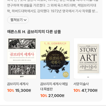
연구하며 학생들을 가르쳤다. 그 외에 옥스퍼드대학, 케임브리지대
7 동방의 미술
학, 하버드대학에서도 강의했다. 1972년 영국에서 기사 작위를 받았
- 2세기에서 13세기까지: 이슬람과 중국
고, 1975년 오스트리아의 과학과 예술 분야 명예 십자 훈장, 1977년
펼쳐보기
오스트리아의 공로 훈장, 1975년 에라스무스상, 1976년 헤겔상, 19
8 혼돈기의 서양 미술
84년 오스트리아의 명예 기장, 1985년 발잔상을 받았다. 1935년
에른스트 H. 곰브리치
의 다른 상품
- 6세기부터 11세기까지: 유럽
처음 쓴 『곰브리치 세계사』를 영어로
9 전투적인 교회
- 12세기
10 교회의 승리
- 13세기
11 귀족과 시민
- 14세기
곰브리치 세계사
곰브리치 세계사 예일
서양 미술사
대 특별판
10
15,300
10
47,700
%
%
원
원
12 현실성의 정복
10
27,000
%
원
- 15세기 초