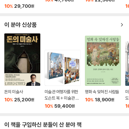
10
29,700
1
%
원
이 분야 신상품
돈의 미술사
미술관 여행자를 위한
명화 속 잊혀진 사람들
미
도슨트 북 + 미술관 여
도
10
25,200
10
18,900
%
%
원
원
행자를 위한 도슨트 북 I
10
59,400
1
%
원
I 세트
이 책을 구입하신 분들이 산 분야 책