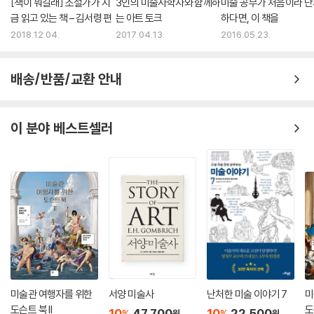
[책이 뭐길래] 소설가가 지
3인의 미술사학자와 함께하
미술 공부가 처음이라 
금 읽고 있는 책 – 김서령 편
는 아트 토크
하다면, 이 책을
2018.12.04.
2017.04.13.
2016.05.23.
배송/반품/교환 안내
이 분야 베스트셀러
미술관 여행자를 위한
서양 미술사
난처한 미술 이야기 7
미
도슨트 북 II
도
10
47,700
10
22,500
%
%
원
원