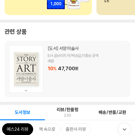
관련 상품
[도서]
서양 미술사
E.H.곰브리치 저/백승길,이종승 공역
예경
10
47,700
%
원
리뷰/한줄평
도서정보
배송/반품/교환
230
예스24 리뷰
책 속으로
출판사 리뷰