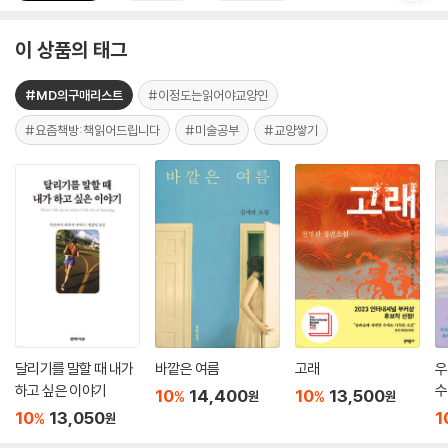
이 상품의 태그
#MD의구매리스트
#이정도는읽어야교양인
#요즘책방:책읽어드립니다
#미술공부
#교양쌓기
달리기를 말할 때 내가
바깥은 여름
고래
우
하고 싶은 이야기
수
10
14,400
10
13,500
%
%
원
원
10
13,050
1
%
원