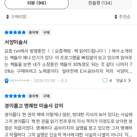
리뷰
96
한줄평
134
곰브리치의 <서양미술사>의 각 장은 위와 같이 각 시대 미술의 역사적 배
구매리뷰
추천순
경과 전반적인 경향을 설명하고 나서, 해당 시대의 개별 작가와 작품에 대
해 설명하는 형식으로 이루어져 있다. 때문에 <서양미술사>에서 미술은
단지 미술 자체가 아니라 각 시대의 역사, 사회, 문화를 반영하는 거울 혹은
종이책
구매
눈금이 된다. 이 책처럼 읽을 가치와 소장할 가치를 동시에 지닌 예술사 도
서양미술사
서로, 전 3권의 <반룬의 예술사 이야기>(들녘), 전 4권의 <문학과 예술의
요즘 tvn에서 방영중인 ＜＜요즘책방 : 책 읽어드립니다＞＞에서 소개되
사회사>(창작과 비평사)를 들고 싶다.
는 책들이 꽤나 인기가 있다. 이 프로그램을 빠짐없이 보고 있으며 읽어주
는 책들을 보면 내가 소장중인 책들이 30%정도 되는 것 같다. 나머지 7
0%는 구매하려고 노력중이다. 얼마전에 E.H.곰브리치 저의 '서양미술
사'가 방영되었는데 내용이 너무 훌륭했다. 이에 책을 구매하여 한장한장
d*******h
2020.02.06.
신고
4
댓글
0
정독하면서 읽어내려갔다
종이책
구매
경이롭고 명쾌한 미술사 강의
경이롭다. 한 권의 책에 이렇게나 많은, 방대한 지식이 녹아 있다는 사실에
그저 경이롭다. 책 한 권을 읽기 전과 후의 지식 격차가 이정도로 상이한 경
험은 처음이었다. 명쾌하다. 곰브리치의 설명을 듣고 있으면 그저 명쾌하
고 탁월하다. 그의 설명은 단순히 역사에 대한 사실의 나열이 아니다. 각각