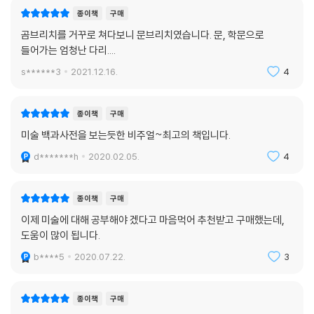
종이책
구매
곰브리치를 거꾸로 쳐다보니 문브리치였습니다. 문, 학문으로
들어가는 엄청난 다리....
s******3
2021.12.16.
4
종이책
구매
미술 백과사전을 보는듯한 비주얼~최고의 책입니다.
d*******h
2020.02.05.
4
종이책
구매
이제 미술에 대해 공부해야 겠다고 마음먹어 추천받고 구매했는데,
도움이 많이 됩니다.
b****5
2020.07.22.
3
종이책
구매