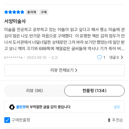
온 듯한생생한 조각상들의사진이나 그림들 보는 재미로,
이 두꺼운 책을 읽는 내내 지루하지 않았습
종이책
구매
서양미술사
미술을 전공하고 공부하고 있는 아들이 읽고 싶다고 해서 평소 미술에 관
심이 많은 나도 반가운 마음으로 구매했다. 이 유명한 책은 감히 엄두가 안
나서 도서관에서 너덜너덜한 상태로만 그저 바라 보기만 했었는데 일단 받
고 보니 책의 크기와 688쪽에 깨알같은 글씨들에 역시나 기가 죽어 버렸
다. 그보다 더 긴 벽돌책도 읽었는데 오기 같은게 생겨서 그나마 그림과 사
k*******e
2023.06.10.
신고
1
댓글
0
진자료도 많이
리뷰 전체보기
리뷰
96
한줄평
134
클린봇
이 부적절한 글을 감지 중입니다.
설정
구매한줄평
추천순