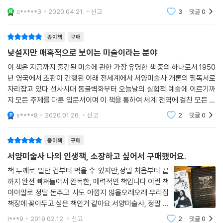
의 사실의 인과관계가 확실히 존재하고 다양한 사례와 그림자료가 설명과
c*****3
2020.04.21.
신고
3
댓글
0
논리적인 합
종이책
구매
낯설지만 매혹적으로 보이는 미술이라는 분야
이 책은 지금까지 출간된 미술에 관한 가장 유명한 책 중의 하나로서 1950
년 영국에서 초판이 간행된 이래 전세계에서 서양미술사 개론의 필독서로
자리잡고 있다 선사시대 동굴벽화부터 오늘날의 실험적 예술에 이르기까
지 모든 주제를 다룬 입문서이며 이 책을 통하여 세계 전역에 걸친 모든 세
대의 독자들은 저자가 해박한 지식과 지혜뿐만 아니라 예술 작품에 대한
s****8
2020.01.26.
신고
2
댓글
0
깊은 사랑을 겸비
종이책
구매
서양미술사 나의 인생책, 소장하고 싶어서 구매했어요.
책 두께로 일단 겁부터 먹을 수 있지만,정말 처음부터 끝
까지 완전 빠져들어서 완독한, 매력적인 책입니다.이런 책
이야말로 정말 돈주고 사도 아깝지 않을오래오래 우리집
책장에 꽂아두고 싶은 책인거 같아요.서양미술사, 정말 예
술입니다.컬러로 인쇄되고, 유럽을 정말 간적접으로 다녀
l***9
2019.02.12.
신고
2
댓글
0