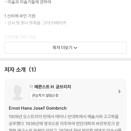
- 미술과 미술가들에 관하여
면 다시 그림이 보인다. 평이한 말로 풀어간 사람 이야기가 결국 미술 이야
기, 미술의 역사가 곧 사람의 역사가 되었다. 이 흐름을 따라 가다 보면 책
1 신비에 싸인 기원
을, 미술을, 예술을, 삶을 놓을 수가 없다. 앞으로의 역사에서도 곰브리치
- 선사 및 원시 부족들: 고대 아메리카
의 《서양미술사》가 늘 곁에 있을 것임을 믿는 이유이다.
2 영원을 위한 미술
“미술의 모든 역사는
- 이집트, 메소포타미아, 크레타
목차 더보기
기술적인 숙련에 관한 진보의 이야기가 아니라,
변화하는 생각과 요구에 대한 것이다.”
3 위대한 각성
- E. H. 곰브리치
- 기원전 7세기부터 기원전 5세기까지: 그리스
저자 소개
1
4 아름다움의 세계
- 기원전 4세기부터 기원후 1세기까지: 그리스와 그리스의 세계
저
에른스트 H. 곰브리치
관심작가 알림신청
5 세계의 정복자들
- 기원후 1세기부터 4세기까지: 로마, 불교, 유태교 및 기독교 미술
Ernst Hans Josef Gombrich
1909년 오스트리아 빈에서 태어나 빈대학에서 예술사와 고고학을
6 기로에 선 미술
공부했다. 1936년에 영국으로 이주하여 런던대학의 바르부르크 문
- 5세기에서 13세기까지: 로마와 비잔티움
화학 연구소의 일원이 되었고, 1976년 정년 퇴임할 때까지 미술사를