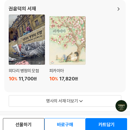
권윤덕의 서재
외다리 병정의 모험
피카이아
10
11,700
10
17,820
%
%
원
원
명사의 서재 더보기
로그인
최근 본 상품
주문/배송
선물하기
바로구매
카트담기