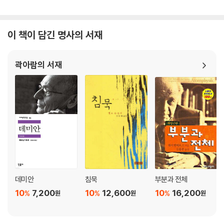
이 책이 담긴 명사의 서재
곽아람의 서재
데미안
침묵
부분과 전체
10
7,200
10
12,600
10
16,200
%
%
%
원
원
원