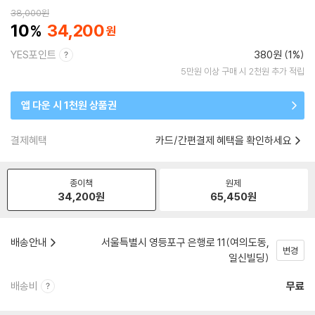
38,000
원
10
34,200
YES포인트
380원 (1%)
5만원 이상 구매 시 2천원 추가 적립
앱 다운 시 1천원 상품권
결제혜택
카드/간편결제 혜택을 확인하세요
종이책
원제
34,200
원
65,450
원
배송안내
서울특별시 영등포구 은행로 11(여의도동,
변경
일신빌딩)
배송비
무료