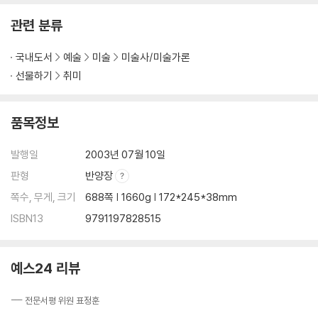
13 전통과 혁신 I
관련 분류
- 15세기 후반: 이탈리아
국내도서
예술
미술
미술사/미술가론
14 전통과 혁신 Ⅱ
선물하기
취미
- 15세기: 북유럽
15 조화의 달성
품목정보
- 16세기 초: 토스카나와 로마
발행일
2003년 07월 10일
16 빛과 색채
판형
반양장
- 16세기 초: 베네치아와 북부 이탈리아
쪽수, 무게, 크기
688쪽 | 1660g | 172*245*38mm
ISBN13
9791197828515
17 새로운 지식의 확산
- 16세기 초: 독일과 네덜란드
예스24 리뷰
18 미술의 위기
- 16세기 후반: 유럽
--- 전문서평 위원 표정훈