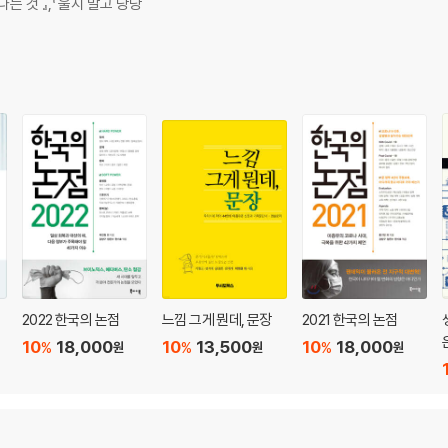
다는 것 』,『울지 말고 당당
2022 한국의 논점
느낌 그게 뭔데, 문장
2021 한국의 논점
10
18,000
10
13,500
10
18,000
%
%
%
원
원
원