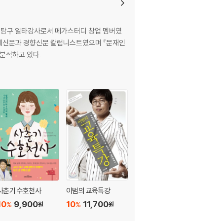
과학탐구 일타강사로서 메가스터디 창업 멤버였
한겨레신문과 경향신문 칼럼니스트였으며 『문재인
 분석하고 있다.
사춘기 수호천사
이범의 교육특강
과학 논술 2
10
9,900
10
11,700
10
12,600
%
%
%
원
원
원