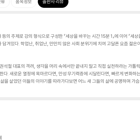
분류
품목정보
출판사 리뷰
 등의 주제로 강의 형식으로 구성한 『세상을 바꾸는 시간 15분 1』에 이어 『세상
기가 담겨있다. 학업난, 취업난, 만만치 않은 사회 분위기에 치여 고달픈 요즘 
석철 대표의 격려, 생각을 머리 속에서만 끝내지 말고 직접 실천하라는 가톨릭
권한다. 새로운 열정에 목마르다면, 만성 무기력증에 시달린다면, 빠르게 변화하
는 삶을 살았던 이들의 이야기를 따라가다보면 어느 새 그들의 삶에 공명하며 가슴
혜