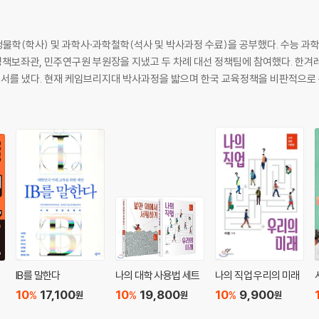
물학(학사) 및 과학사·과학철학(석사 및 박사과정 수료)을 공부했다. 수능 
 정책보좌관, 민주연구원 부원장을 지냈고 두 차례 대선 정책팀에 참여했다. 
여러 저서를 냈다. 현재 케임브리지대 박사과정을 밟으며 한국 교육정책을 비판적으로
IB를 말한다
나의 대학 사용법 세트
나의 직업 우리의 미래
10
17,100
10
19,800
10
9,900
%
%
%
원
원
원