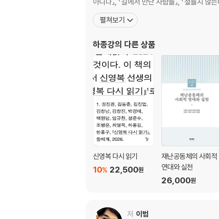
윤정숙 : 나눔의 롱테일 법칙, 빛나다
아니다』, 『길에서 만난 사람들』, 『철들지 않는
서천석 : 15분, 아이와 나를 살리는 시간
펼쳐보기
하종강
의 다른 상품
신영복 다시 읽기
재난공동체의 사회적
연대와 실천
10
22,500
%
원
26,000
원
저
이범