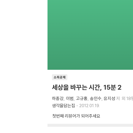
소득공제
세상을 바꾸는 시간, 15분 2
하종강
이범
고규홍
송인수
유지성
저
외 18
생각을담는집
2012.01.19.
첫번째 리뷰어가 되어주세요