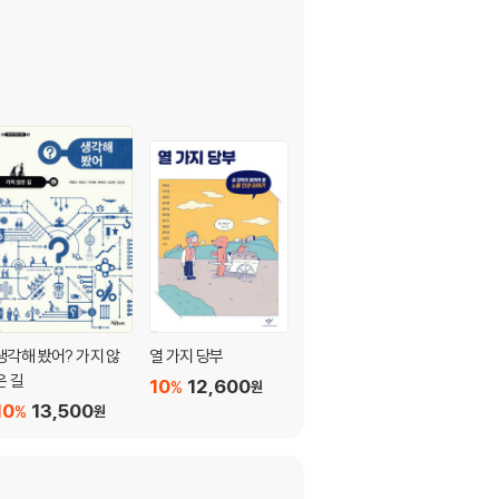
생각해 봤어? 가지 않
열 가지 당부
대한민국 청소년에게
은 길
10
12,600
10
10,800
%
%
원
원
10
13,500
%
원