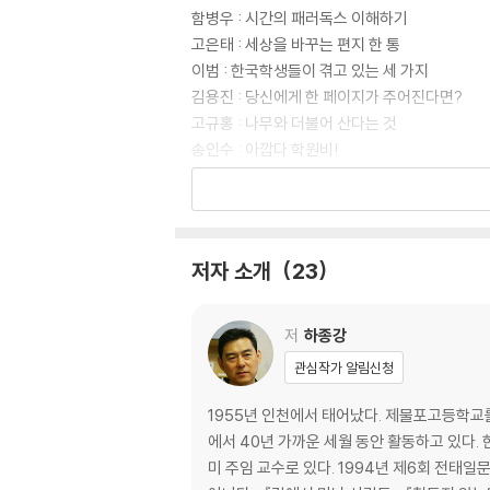
함병우 : 시간의 패러독스 이해하기
고은태 : 세상을 바꾸는 편지 한 통
이범 : 한국학생들이 겪고 있는 세 가지
김용진 : 당신에게 한 페이지가 주어진다면?
고규홍 : 나무와 더불어 산다는 것
송인수 : 아깝다 학원비!
한명수 : 말랑말랑 라이프
김창옥 : 상처와 열등감으로부터 자유로워지기
유지성 : 꿈은 이루어진다
박총 : 197만 원으로 6식구 신나고 의롭게 살기
저자 소개
23
최영우 : 사람과 말의 싸움을 알면 NPO가 보인
이국운 : 대한민국 헌법 제1조를 읽는 세 가지 방
홍세화 : 우리 곁의 난민을 보라
저
하종강
최형욱 : 본本 아이덴티티
관심작가 알림신청
남궁성 : 진정으로 막힘없이 사는 법
조재형 : 우리 의학교과서 15년의 기록
1955년 인천에서 태어났다. 제물포고등학교를
윤성호 : 내가 영화를 연출하는 의도
에서 40년 가까운 세월 동안 활동하고 있다
김영한 : 빈 의자, 당신이 주인공입니다
미 주임 교수로 있다. 1994년 제6회 전태일