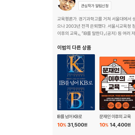
관심작가 알림신청
교육평론가. 경기과학고를 거쳐 서울대에서 생
으나 2003년 전격 은퇴했다. 서울시교육청
이후의 교육』, 『IB를 말한다』(공저) 등 
이범
의 다른 상품
IB를 넘어 KB로
문재인 이후의 교육
10
31,500
10
14,400
%
%
원
원