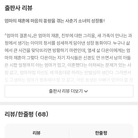
도로. 그러다 생각 그만하고 그냥 받아들이기로 했어. 그러니까 마음이 편
출판사 리뷰
안해지더라.”나만 예민한 건 아니었나 보다. 민혁이도 치열한 고민 끝에 내
엄마의 재혼에 마음의 풍랑을 겪는 사춘기 소녀의 성장통!
린 결정이었다. 나는 민혁이가 무슨 의미로 이야기를 꺼냈는지 알 것 같았
다. 고마웠다. 가슴이 찡해질 정도로. 하지만 고맙다고 순순히 말하고 싶지
『엄마의 결혼식』은 엄마의 재혼, 친부에 대한 그리움, 새 가족이 만나는 과
는 않았다.
정에서 생기는 아이의 정서를 섬세하게 담아낸 성장 동화이다. 누구나 삶
--- p. 160
에서 큰 사건을 맞닥뜨리면 방황하기 마련인데, 열세 살 다온이에게는 엄
마의 재혼이 그렇다. 다온이는 자기 자식들은 신경도 안 쓰면서 남의 아들
은 시합 일정까지 아는 엄마가 밉고, 이혼했다는 아저씨는 문제가 있는 사
람 같고, 엄마처럼 자신도 제 마음대로 하려는 반발심이 생긴다. 그러면서
도 고생하는 엄마가 행복해야 할 것 같고, 어린 동생은 아빠가 있어야 할 것
같아서 머리가 복잡하다.
출판사 리뷰 더보기
같은 처지인 민혁이와 다온이는 표정으로도 통하는 게 있다. 친엄마와는
어떻게 지내는지, 우리 엄마랑 아저씨가 결혼하면 어떻게 할 건지 조심스
리뷰/한줄평
68
레 묻는 다온이에게 민혁이는 간단히 말한다.“뭘 어떻게 해. 아줌마는 아줌
마고 엄마는 엄마지.”이 한마디를 하기까지 민혁이가 얼마나 많은 마음고
생을 했을지 다온이와 독자는 짐작할 수 있다.
리뷰
한줄평