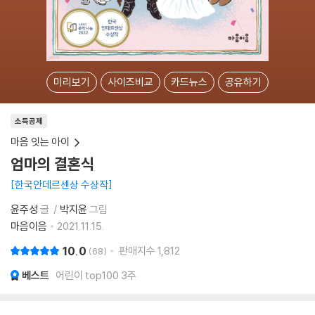
미리보기
사이즈비교
카드뉴스
공유하기
소득공제
마음 잇는 아이
엄마의 결혼식
한국안데르센상 수상작
윤주성
글
박지윤
그림
마음이음
2021.11.15.
10.0
판매지수
1,812
68
베스트
어린이 top100 3주