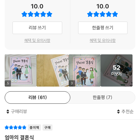
10.0
10.0
민혁이의 말은 새아버지의 딸이 되어야 한다는 의무감, 친부에 대한 죄책
감에 괴로웠던 다온이를 위로하고 숨통 트이게 한다. 그리고 비로소 자기
나름대로 자기 앞의 상황을 살피고 해결해 나가려는 용기를 갖는다. 엄마
리뷰 쓰기
한줄평 쓰기
의 재혼이 당황스럽고, 불편하고, 어려워서 제멋대로이고, 되바라지고, 외
롭고, 머리 터지게 고민하는 동안 다온이는 자신의 감정을 진심으로 받아
혜택 및 유의사항
혜택 및 유의사항
들였다. 다온이를 보면서 독자들도 문제가 생기면 어떻게 해야 할지 눈치
챈다. 자기감정에 솔직하고 자신의 마음을 들여다보면 독자들도 아픈 성장
통의 시간을 무사히 통과할 것이다.
52
더보기
5
3
리뷰
61
한줄평
7
구매리뷰
추천순
종이책
구매
엄마의 결혼식