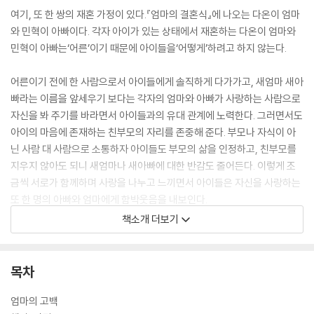
여기, 또 한 쌍의 재혼 가정이 있다.『엄마의 결혼식』에 나오는 다온이 엄마
와 민혁이 아빠이다. 각자 아이가 있는 상태에서 재혼하는 다온이 엄마와
민혁이 아빠는‘어른’이기 때문에 아이들을‘어떻게’하려고 하지 않는다.
어른이기 전에 한 사람으로서 아이들에게 솔직하게 다가가고, 새엄마 새아
빠라는 이름을 앞세우기 보다는 각자의 엄마와 아빠가 사랑하는 사람으로
자신을 봐 주기를 바라면서 아이들과의 유대 관계에 노력한다. 그러면서도
아이의 마음에 존재하는 친부모의 자리를 존중해 준다. 부모나 자식이 아
닌 사람 대 사람으로 소통하자 아이들도 부모의 삶을 인정하고, 친부모를
지우지 않아도 되니 새엄마나 새아빠에 대한 반감도 줄어든다. 이렇게 조
금씩 서로가 함께하며 사랑을 나누고 느끼면서 아이들은 자신을 사랑하는
또 한 명의 아빠와 엄마에게 함박웃음을 내보인다.
책소개 더보기
사춘기 소녀의 시점으로 새 가족이 결합하는 과정을 촘촘하고 생생하게 그
린『엄마의 결혼식』은 지극히 현실적인 이야기와 캐릭터로 독자와 깊은 공
감대를 형성한다. 공감대를 이룬 독자들은 다온이와 함께 방황하고 성장하
목차
며 코끝 찡한 감동을 느낄 것이다.
엄마의 고백