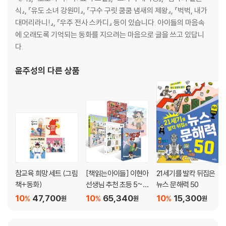
식』, 『유도 소녀 강원미』, 『구수 구릿 쿰쿰 냄새의 제왕』, 『벅벅, 내가
대머리라니!』, 『우주 전사 스카디』 등이 있습니다. 아이들의 마음속
에 오래도록 기억되는 동화를 지으려는 마음으로 글을 쓰고 있답니
다.
윤주성
의 다른 상품
참교육 희망 세트 (그림
[책읽는아이들] 이현아
21세기를 발칵 뒤집은
책+동화)
선생님 추천 초등 5~6
뉴스 문해력 50
학년 세트
10
47,700
10
65,340
10
15,300
%
%
%
원
원
원