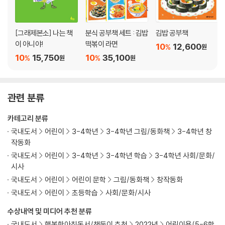
[그래제본소] 나는 책
분식 공부책 세트 : 김밥
김밥 공부책
이 아니야!
떡볶이 라면
10
12,600
%
원
10
15,750
10
35,100
%
%
원
원
관련 분류
카테고리 분류
국내도서
어린이
3-4학년
3-4학년 그림/동화책
3-4학년 창
작동화
국내도서
어린이
3-4학년
3-4학년 학습
3-4학년 사회/문화/
시사
국내도서
어린이
어린이 문학
그림/동화책
창작동화
국내도서
어린이
초등학습
사회/문화/시사
수상내역 및 미디어 추천 분류
국내도서
행복한아침독서/책둥이 추천
2022년
어린이용(5-6학