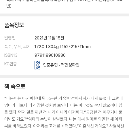
년)
품목정보
발행일
2021년 11월 15일
쪽수, 무게, 크기
172쪽 | 304g | 152*215*11mm
ISBN13
9791189010980
KC인증
인증유형 : 적합성확인
책 속으로
“다온이는 아저씨한테 뭐 궁금한 거 없어?”아저씨가 내게 물었다. 그런데
엄마가 나보다 더 긴장한 것처럼 보인다. 나는 아무것도 묻지 않으려다 입
을 뗐다. 먼저 말을 꺼낸 건 내가 아니라 아저씨다.“궁금한 건 아무거나 물
어봐도 돼요?”엄마의 눈빛이 살벌했다. 나는 애써 엄마를 외면한 채 아저
씨를 바라보았다. 아저씨는 고개를 끄덕였다.“이혼하신 거예요? 사별하신