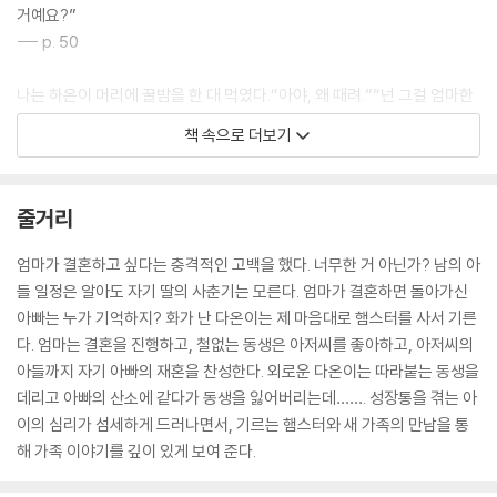
거예요?”
--- p. 50
나는 하온이 머리에 꿀밤을 한 대 먹였다.“아야, 왜 때려.”“넌 그걸 엄마한
테 쪼르르 가서 이르냐?”“헤헤, 잘 해결됐으면 됐잖아. 엄마가 부탁하는
책 속으로 더보기
게 그렇게 어려운 일도 아니고.”됐다. 말을 말자. 자신에게 별일 아니라고
남에게도 대수롭지 않은 일이라고 생각하다니. 딱 2학년 수준이다. 2학년
이 2학년 수준에 맞는 말을 하는 거니 탓할 수도 없다.
줄거리
--- p. 79
엄마가 결혼하고 싶다는 충격적인 고백을 했다. 너무한 거 아닌가? 남의 아
나는 엄마가 결혼하면 아저씨에게 아빠의 자리를 내어 줘야 한다고 생각했
들 일정은 알아도 자기 딸의 사춘기는 모른다. 엄마가 결혼하면 돌아가신
다. 나는 아저씨의 딸이 되는 것이고, 아저씨가 아빠가 되는 것이라고 생각
아빠는 누가 기억하지? 화가 난 다온이는 제 마음대로 햄스터를 사서 기른
했다. 하지만 아빠는 아빠고, 아저씨는 아저씨다. 아저씨를 가족으로 맞는
다. 엄마는 결혼을 진행하고, 철없는 동생은 아저씨를 좋아하고, 아저씨의
다고 해도 아빠의 자리를 내어 줄 필요는 없다. 아빠는 예전 모습 그대로 내
아들까지 자기 아빠의 재혼을 찬성한다. 외로운 다온이는 따라붙는 동생을
안에 간직하고 추억하면 되는 것이다.
데리고 아빠의 산소에 같다가 동생을 잃어버리는데……. 성장통을 겪는 아
--- p. 149
이의 심리가 섬세하게 드러나면서, 기르는 햄스터와 새 가족의 만남을 통
해 가족 이야기를 깊이 있게 보여 준다.
돌아가신 아빠도 엄마가 결혼하길 바랐을까? 그건 몰라도 엄마와 우리가
행복하기를 바랐을 것 같긴 하다.“몇 날 며칠 생각했어. 머리가 다 뽑힐 정