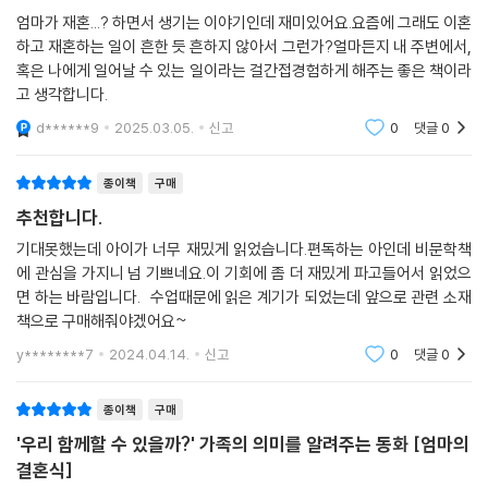
엄마가 재혼...? 하면서 생기는 이야기인데 재미있어요.요즘에 그래도 이혼
하고 재혼하는 일이 흔한 듯 흔하지 않아서 그런가?얼마든지 내 주변에서,
혹은 나에게 일어날 수 있는 일이라는 걸간접경험하게 해주는 좋은 책이라
고 생각합니다.
d******9
2025.03.05.
신고
0
댓글
0
종이책
구매
추천합니다.
기대못했는데 아이가 너무 재밌게 읽었습니다.편독하는 아인데 비문학책
에 관심을 가지니 넘 기쁘네요.이 기회에 좀 더 재밌게 파고들어서 읽었으
면 하는 바람입니다. 수업때문에 읽은 계기가 되었는데 앞으로 관련 소재
책으로 구매해줘야겠어요~
y********7
2024.04.14.
신고
0
댓글
0
종이책
구매
'우리 함께할 수 있을까?' 가족의 의미를 알려주는 동화 [엄마의
결혼식]