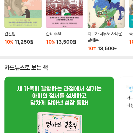
긴긴밤
순례 주택
지구가 너무도 사나운
죽
날에는
10
11,250
10
13,500
1
%
%
원
원
10
13,500
%
원
카드뉴스로 보는 책