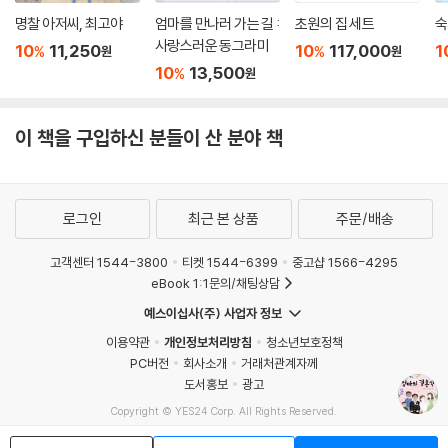
명찰 아저씨, 최고야
엄마를 만나러 가는 길 :
초원의 집 세트
숙
사랑스러운 동그라미
10
11,250
10
117,000
1
%
%
원
원
10
13,500
%
원
이 책을 구입하신 분들이 산 분야 책
로그인
최근 본 상품
주문/배송
고객센터 1544-3800
티켓 1544-6399
중고샵 1566-4295
eBook 1:1문의/채팅상담
예스이십사(주) 사업자 정보
이용약관
개인정보처리방침
청소년보호정책
PC버전
회사소개
거래처관계자께
도서홍보
광고
Copyright © YES24 Corp. All Rights Reserved.
MATOM15