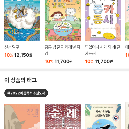
신선 달구
콩콩 밥 쿨쿨 카레 별 튀
찍었더니 시가 되네! 폰
태
김
카 동시
10
12,150
1
%
원
10
11,700
10
11,700
%
%
원
원
이 상품의 태그
#2022아침독서추천도서