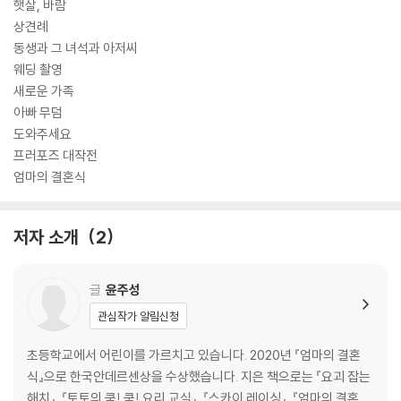
햇살, 바람
상견례
동생과 그 녀석과 아저씨
웨딩 촬영
새로운 가족
아빠 무덤
도와주세요
프러포즈 대작전
엄마의 결혼식
저자 소개
2
글
윤주성
관심작가 알림신청
초등학교에서 어린이를 가르치고 있습니다. 2020년 『엄마의 결혼
식』으로 한국안데르센상을 수상했습니다. 지은 책으로는 『요괴 잡는
해치』, 『토토의 쿡! 쿡! 요리 교실』, 『스카이 레이싱』, 『엄마의 결혼