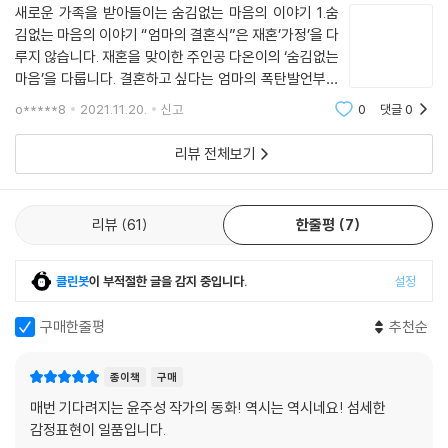
새로운 가족을 받아들이는 숨김없는 마음의 이야기 1.숨
김없는 마음의 이야기 “엄마의 결혼식”은 재혼’가정’을 다
루지 않습니다. 재혼을 맞이한 주인공 다온이의 ‘숨김없는
마음’을 다룹니다. 결혼하고 싶다는 엄마의 폭탄발언부터
새로운 가족을 맞기까지 다온이의 마음을 엿볼 수 있습니
o*****8
2021.11.20.
신고
0
댓글
0
다. 책을 읽을수록 다온이의 마음에 공감할 수 있습니다.
이유는 작가의 섬세한 표
리뷰 전체보기
리뷰
61
한줄평
7
클린봇
이 부적절한 글을 감지 중입니다.
설정
구매한줄평
추천순
종이책
구매
매번 기다려지는 윤주성 작가의 동화! 역시는 역시네요! 섬세한
감정표현이 일품입니다.