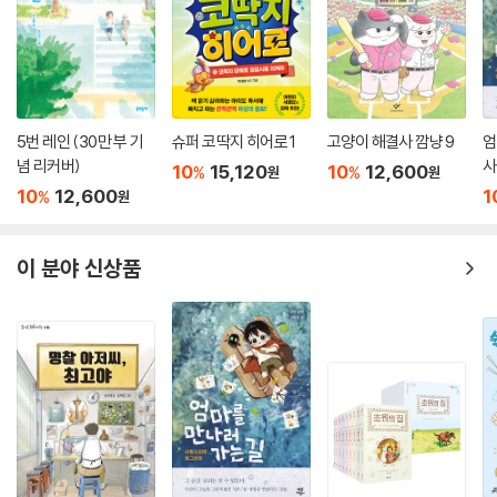
5번 레인 (30만 부 기
슈퍼 코딱지 히어로 1
고양이 해결사 깜냥 9
엄
념 리커버)
사
10
15,120
10
12,600
%
%
원
원
10
12,600
1
%
원
이 분야 신상품