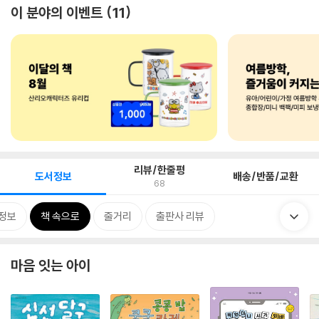
이 분야의 이벤트
11
리뷰/한줄평
도서정보
배송/반품/교환
68
정보
책 속으로
줄거리
출판사 리뷰
마음 잇는 아이