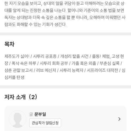
한 자기 모습을 보이고, 상대의 말을 귀담아 듣고 이해하려는 모습으로 상
대를 알게 되는 진정한 소통을 나눈다. 할머니와 기준이의 소통 법을 보면
독자는 상대방과 더욱 속 깊은 소통을 할 뿐 아니라, 오해하며 미워했던 사
람과도 화해할 수 있는 기회가 생긴다.
목차
제주도가 싫어! / 사투리 공포증 / 개성리 탈출 사건 / 출동! 체험, 고생 현
장 / 폭삭 속은 하루 / 사투리 회화 공부 / 가출 혹은 외출 / 부춘심 실록 /
삼춘 관찰 보고서 / 러브 메신저 / 사투리 능력자 / 서프라이즈 대작전 / 심
심커플 탄생
저자 소개
2
글
문부일
관심작가 알림신청