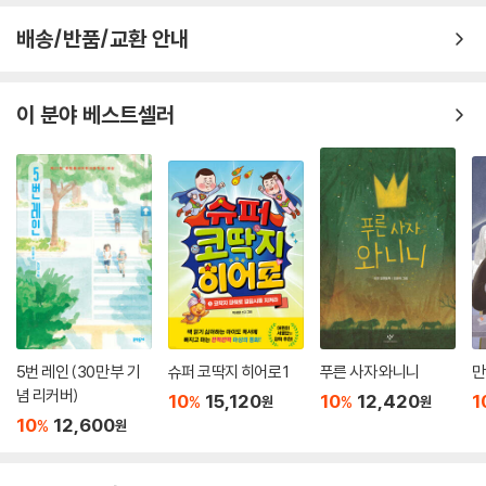
배송/반품/교환 안내
이 분야 베스트셀러
5번 레인 (30만 부 기
슈퍼 코딱지 히어로 1
푸른 사자 와니니
만
념 리커버)
10
15,120
10
12,420
1
%
%
원
원
10
12,600
%
원