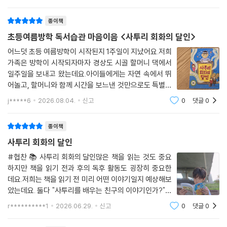
보고 제주 사투리를 배우는 유쾌한 이야기라고 생각했는
데, 읽을수록 단순히 사투리를 배우는 내
종이책
초등여름방학 독서습관 마음이음 <사투리 회화의 달인>
어느덧 초등 여름방학이 시작된지 1주일이 지났어요.저희
가족은 방학이 시작되자마자 경상도 시골 할머니 댁에서
일주일을 보내고 왔는데요.아이들에게는 자연 속에서 뛰
어놀고, 할머니와 함께 시간을 보느낸 것만으로도 특별한
추억이 되는 시간이었는데 휴가중에도 빠질 수 없는 것이
j*****6
2026.08.04.
신고
0
댓글
0
바로 독서습관이죠.평소에 할머니 댁에 갈 때마다 할머니
경상도 사투리를 흉내내며웃고 하더니 이번
종이책
사투리 회화의 달인
#협찬 📚 사투리 회화의 달인많은 책을 읽는 것도 중요
하지만 책을 읽기 전과 후의 독후 활동도 굉장히 중요한
데요.저희는 책을 읽기 전 미리 어떤 이야기일지 예상해보
았는데요. 둘다 "사투리를 배우는 친구의 이야기인가?"아
이와 저의 예상과 완전히 다른 반전의 이야기들이 등장했
r**********1
2026.06.29.
신고
0
댓글
0
답니다.요즘은 다양한 가족형태들을 볼 수 있는데요.그중
에서도 재혼가정을 많이 볼 수 있습니다.＜사