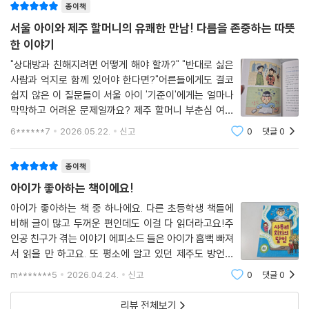
종이책
서울 아이와 제주 할머니의 유쾌한 만남! 다름을 존중하는 따뜻
한 이야기
"상대방과 친해지려면 어떻게 해야 할까?" "반대로 싫은
사람과 억지로 함께 있어야 한다면?"어른들에게도 결코
쉽지 않은 이 질문들이 서울 아이 '기준이'에게는 얼마나
막막하고 어려운 문제일까요? 제주 할머니 부춘심 여사
와 서울 아이 기준이의 좌충우돌 이야기를 담은 이 책은,
6******7
2026.05.22.
신고
0
댓글
0
첫 장을 넘길 때부터 피식피식 기분 좋은 웃음이 새어 나
오는 유쾌한 책입니다.낯선 제주, 그리고 낯선
종이책
아이가 좋아하는 책이에요!
아이가 좋아하는 책 중 하나에요. 다른 초등학생 책들에
비해 글이 많고 두꺼운 편인데도 이걸 다 읽더라고요!주
인공 친구가 겪는 이야기 에피소드 들은 아이가 흠뻑 빠져
서 읽을 만 하고요. 또 평소에 알고 있던 제주도 방언인
데 이번에 책을 읽으면서 그 뜻을 정확하게 알게 된 것도
m*******5
2026.04.24.
신고
0
댓글
0
제법 있어요 ^^
리뷰 전체보기