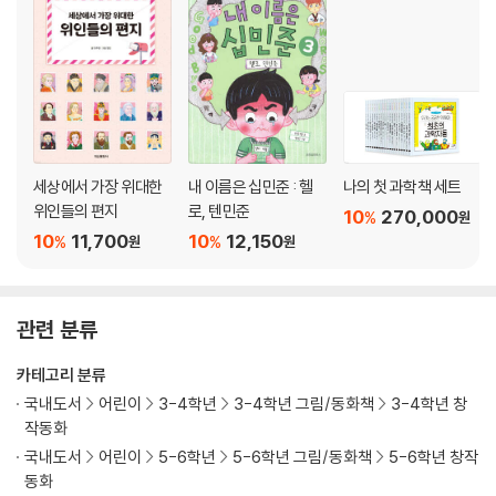
세상에서 가장 위대한
내 이름은 십민준 : 헬
나의 첫 과학책 세트
위인들의 편지
로, 텐민준
10
270,000
%
원
10
11,700
10
12,150
%
%
원
원
관련 분류
카테고리 분류
국내도서
어린이
3-4학년
3-4학년 그림/동화책
3-4학년 창
작동화
국내도서
어린이
5-6학년
5-6학년 그림/동화책
5-6학년 창작
동화