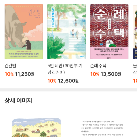
긴긴밤
5번 레인 (30만 부 기
순례 주택
물
념 리커버)
상
10
11,250
10
13,500
%
%
원
원
10
12,600
1
%
원
상세 이미지