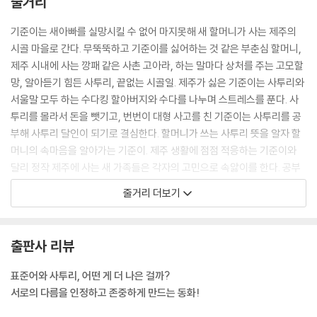
줄거리
기준이는 새아빠를 실망시킬 수 없어 마지못해 새 할머니가 사는 제주의
시골 마을로 간다. 무뚝뚝하고 기준이를 싫어하는 것 같은 부춘심 할머니,
제주 시내에 사는 깡패 같은 사촌 고아라, 하는 말마다 상처를 주는 고모할
망, 알아듣기 힘든 사투리, 끝없는 시골일. 제주가 싫은 기준이는 사투리와
서울말 모두 하는 수다킹 할아버지와 수다를 나누며 스트레스를 푼다. 사
투리를 몰라서 돈을 뺏기고, 번번이 대형 사고를 친 기준이는 사투리를 공
부해 사투리 달인이 되기로 결심한다. 할머니가 쓰는 사투리 뜻을 알자 할
머니의 속마음을 알아가는 기준이. 제주 생활에 점점 적응하는 기준이와
달리 정작 제주에 사는 새 가족들은 각자의 고민으로 속앓이를 한다. 공부
스트레스로 가출을 하는 사촌 고아라, 아무에게도 말 못할 할머니의 비밀
줄거리 더보기
두 개, 사기당할 위험에 놓인 고모할망……. 할머니 집에 도착한 순간 대가
족이 생긴 기준이는 새 가족들과 진짜 가족이 될 수 있을까?
출판사 리뷰
표준어와 사투리, 어떤 게 더 나은 걸까?
서로의 다름을 인정하고 존중하게 만드는 동화!