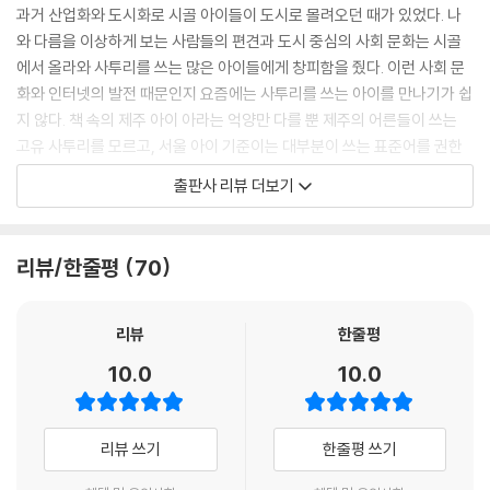
과거 산업화와 도시화로 시골 아이들이 도시로 몰려오던 때가 있었다. 나
와 다름을 이상하게 보는 사람들의 편견과 도시 중심의 사회 문화는 시골
에서 올라와 사투리를 쓰는 많은 아이들에게 창피함을 줬다. 이런 사회 문
화와 인터넷의 발전 때문인지 요즘에는 사투리를 쓰는 아이를 만나기가 쉽
지 않다. 책 속의 제주 아이 아라는 억양만 다를 뿐 제주의 어른들이 쓰는
고유 사투리를 모르고, 서울 아이 기준이는 대부분이 쓰는 표준어를 권한
다. 그런데 지방을 수도로 하고, 사투리를 표준어로 정했다면 우리는 서울
출판사 리뷰 더보기
말을 쓰는 사람을 어떻게 보았을까? 말은 그 지역의 문화나 특색을 나타낸
다는 걸 우리는 지식으로 잘 알고 있다.
리뷰/한줄평
70
『사투리 회화의 달인』 기준이는 새 할머니와 부대끼는 재미난 시골 이야기
로 우리의 머릿속 지식을 가슴으로 느끼게 한다. 기준이와 함께 개성 넘치
는 제주 어른들을 만나고, 제주 사투리를 듣고, 제주 음식을 맛보고, 제주
리뷰
한줄평
문화를 접하다 보면 어느덧 나와 다른 사람들의 삶과 문화를 받아들이는
10.0
10.0
즐거운 경험을 한다. 여행 가기 전, 이 책을 읽고 가면 여행지의 공기가 사
뭇 다르게 다가올 것이다.
리뷰 쓰기
한줄평 쓰기
세련미와 구수함으로 현실을 적나라하고 재미있게 알리는 동화!