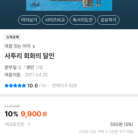
미리보기
사이즈비교
독서지도안
공유하기
소득공제
마음 잇는 아이
사투리 회화의 달인
문부일
글
영민
그림
마음이음
2017.04.25.
10.0
판매지수
528
70
11,000
원
10
9,900
YES포인트
550원 (5%)
5만원 이상 구매 시 2천원 추가 적립