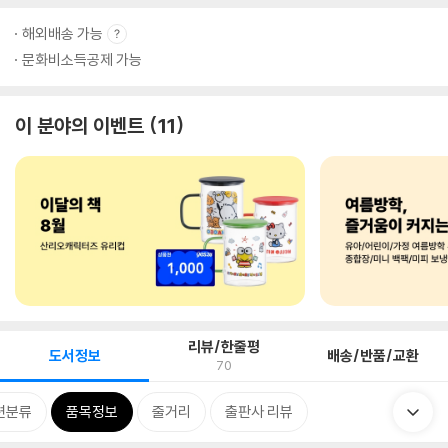
해외배송 가능
문화비소득공제 가능
이 분야의 이벤트
11
리뷰/한줄평
도서정보
배송/반품/교환
70
련분류
품목정보
줄거리
출판사 리뷰