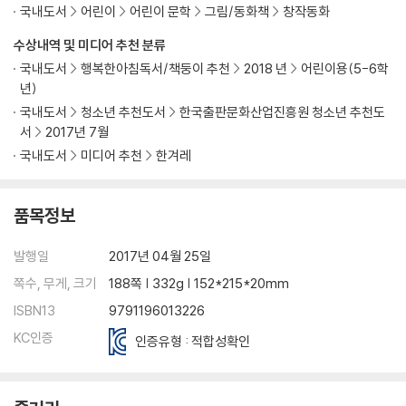
국내도서
어린이
어린이 문학
그림/동화책
창작동화
수상내역 및 미디어 추천 분류
국내도서
행복한아침독서/책둥이 추천
2018 년
어린이용(5-6학
년)
국내도서
청소년 추천도서
한국출판문화산업진흥원 청소년 추천도
서
2017년 7월
국내도서
미디어 추천
한겨레
품목정보
발행일
2017년 04월 25일
쪽수, 무게, 크기
188쪽 | 332g | 152*215*20mm
ISBN13
9791196013226
KC인증
인증유형 : 적합성확인