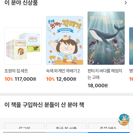
이 분야 신상품
초원의 집 세트
숙제 외계인 곽배기 2
판타지 바다를 헤엄치
명
는 고래
10
117,000
10
12,600
1
%
%
원
원
18,000
원
이 책을 구입하신 분들이 산 분야 책
로그인
최근 본 상품
주문/배송