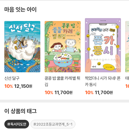
마음 잇는 아이
신선 달구
콩콩 밥 쿨쿨 카레 별 튀
찍었더니 시가 되네! 폰
태
김
카 동시
10
12,150
1
%
원
10
11,700
10
11,700
%
%
원
원
이 상품의 태그
#독서지도안
#2022초등교과연계_5-1