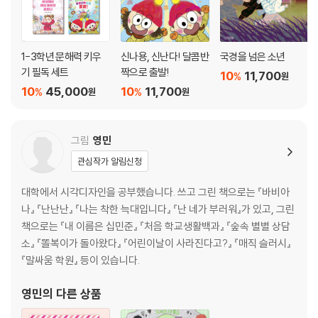
1-3학년 문해력 키우
신나용, 신난다! 달콤반
국경을 넘은 소년
기 필독 세트
짝으로 출발!
10
11,700
%
원
10
45,000
10
11,700
%
%
원
원
그림
영민
관심작가 알림신청
대학에서 시각디자인을 공부했습니다. 쓰고 그린 책으로는 『바비아
나』 『난난난』 『나는 착한 늑대입니다』 『난 네가 부러워』가 있고, 그린
책으로는 『내 이름은 십민준』 『처음 학교생활백과』 『숲속 별별 상담
소』 『똘복이가 돌아왔다』 『어린이날이 사라진다고?』 『매직 슬러시』
『말싸움 학원』 등이 있습니다.
영민
의 다른 상품