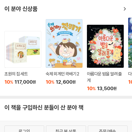
이 분야 신상품
초원의 집 세트
숙제 외계인 곽배기 2
아름다운 밤을 알려 줄
다
게
10
117,000
10
12,600
1
%
%
원
원
10
13,500
%
원
이 책을 구입하신 분들이 산 분야 책
로그인
최근 본 상품
주문/배송