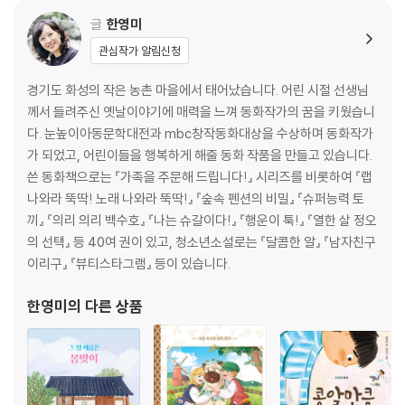
글
한영미
관심작가 알림신청
경기도 화성의 작은 농촌 마을에서 태어났습니다. 어린 시절 선생님
께서 들려주신 옛날이야기에 매력을 느껴 동화작가의 꿈을 키웠습니
다. 눈높이아동문학대전과 mbc창작동화대상을 수상하며 동화작가
가 되었고, 어린이들을 행복하게 해줄 동화 작품을 만들고 있습니다.
쓴 동화책으로는 『가족을 주문해 드립니다!』 시리즈를 비롯하여 『랩
나와라 뚝딱! 노래 나와라 뚝딱!』 『숲속 펜션의 비밀』 『슈퍼능력 토
끼』 『의리 의리 백수호』 『나는 슈갈이다!』 『행운이 툭!』 『열한 살 정오
의 선택』 등 40여 권이 있고, 청소년소설로는 『달콤한 알』 『남자친구
이리구』 『뷰티스타그램』 등이 있습니다.
한영미
의 다른 상품