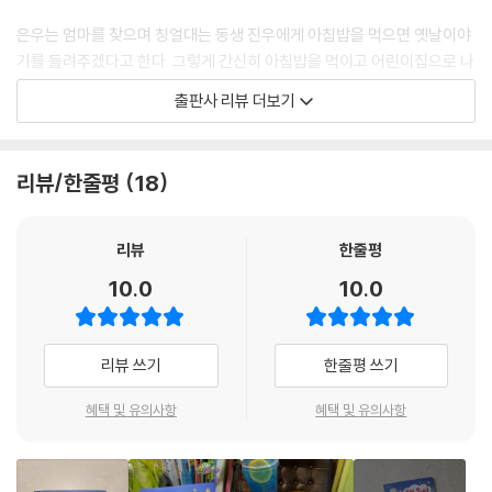
아입는 사이에 어영부영 시간이 흘러갈 거다.
은우는 엄마를 찾으며 칭얼대는 동생 진우에게 아침밥을 먹으면 옛날이야
--- p.26
기를 들려주겠다고 한다. 그렇게 간신히 아침밥을 먹이고 어린이집으로 나
서는데, 엄마가 쪽지와 함께 넣어둔 500원을 발견한다. 특별 용돈을 받은
출판사 리뷰 더보기
“앗! 내 과자.”
은우는 왠지 꿈 덕분인 것 같아 기분이 좋다. 어린이집을 나와 슈퍼로 가는
강아지 짓이었다. 웬 강아지가 나타나 과자 봉지를 건드린 거다. 뭘 잘했다
길에 간발의 차이로 비둘기 똥을 피하고, 떨어져 있는 동전까지 줍는다. 덕
고 겅중겅중 뛰기까지 했다. 비둘기들이 꾸꾸꾸 소리를 내며 가까이 모여
분에 요즘 한창 인기 있는 별 딱지 과자를 살 수 있게 되었다. 게다가 구입
리뷰/한줄평
18
들었다. 나는 얼른 과자 봉지를 집었다. 아, 이런. 내가 잡은 곳이 하필 과자
한 별 딱지 과자에서는 ‘한 봉 더!’가 나와서 보너스로 과자 한 봉을 더 받게
봉지 아래쪽이었다. 재빨리 바로 잡았지만 너무 늦었다. 겨우 과자 두 개만
되었다. 놀이터로 향하는 길에 같은 반 친구 아영이를 만나고 아영이에게
건졌다.
보너스로 받은 과자를 건네고 나니 또 기분이 좋아졌다.
리뷰
한줄평
--- p.38
10.0
10.0
하지만 과자 봉지를 뜯자마자, 달려든 강아지 때문에 과자를 모두 쏟게 되
“진짜 오늘 있었던 모든 일들이 꿈 덕분이라고 생각하는 거야?”
어 버려 허탈해 하는데 이 모습을 본 아영이가 다시 다가온다. 학교에서는
내가 고개를 끄덕이자 엄마가 크게 웃었다.
거의 이야기를 나누어 본 적 없는 아영이지만 막상 이야기를 하니 재미있
리뷰 쓰기
한줄평 쓰기
“엄마, 나 선물 뭐 해 줄 건데?”
고, 즐거워서 다시 기분이 좋아졌다. 집으로 돌아오자 엄마는 은우 덕분에
“음, 쓰담쓰담 세 번. 이리 와.”
회의가 끝났다며 칭찬해 준다. 은우가 꿈 이야기를 하자, 꿈을 팔라고 하면
혜택 및 유의사항
혜택 및 유의사항
나는 곧바로 엄마 품에 안겼다. 진우에게 빼앗겨 좀처럼 기회가 없었던 나
서 꿈을 사서 왕후가 된 문명왕후 이야기를 들려준다. 하지만 곰곰이 생각
에게 이런 행운이. 엄마가 나를 안고 머리를 세 번 쓸어 주고, 등도 톡톡 두
하던 은우는 꿈을 팔지 않겠다고 한다. 아직 하루가 많이 남았기 때문이다.
드려 주었다. 이건 500원보다 훨씬 좋은 행운이다.