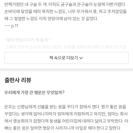
반짝거렸던 내 구슬 두 개. 아직도 금구슬과 은구슬이 눈앞에 아른거렸다.
손바닥에 닿았을 때의 묵직한 느낌도, 너무 무거워서 쿵, 하고 주저앉았을
때 그 얼얼한 느낌도 아직 엉덩이에 남아 있는 것 같았다.
--- p.11
“형이 옛날이야기 해 줄게.”
그제야 진우가 순순히 따라 나왔다. 진우를 식탁으로 데리고 와서 우선 밥
을 먹였다. 밥을 먹어야 옛날이야기를 해 준다고 했더니 순순히 숟가락을
책 속으로 더보기
들었다.
“어떤 이야기 해 줄 건데?”
“음……. 도깨비방망이.”
출판사 리뷰
--- p.17
우리에게 가장 큰 행운은 무엇일까?
“으악!”
비둘기 똥이었다.
은우는 신령님에게 선물을 받는 꿈을 꾸다가 잠에서 깬다. 뭔가 좋은 꿈을
‘한 발만 더 빨랐으면 머리에 떨어졌을 거야.’
꾸었다는 생각에 일어나자마자 엄마에게 자랑하려고 하지만, 엄마는 회사
비둘기 똥을 피하다니. 진짜 행운이라는 생각이 들었다. 만약 비둘기 똥이
에서 영상회의가 잡혔다며 동생을 어린이집에 데려다 달라고 부탁한다. 아
내 머리에 떨어졌다면 나는 슈퍼도 못 가고 집으로 돌아가야 할 거고, 머리
빠는 좋은 꿈은 말하면 행운이 사라지니까 비밀로 해야 한다고 말한다.
도 감아야 하고, 머리를 감는 김에 샤워를 하게 될 거고, 머리 말리고 옷 갈