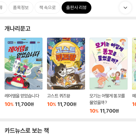
류
품목정보
책 속으로
출판사 리뷰
개나리문고
레어템을 얻었습니다
고스트 퀴즈왕
모기는 어떻게 똥꼬를
예
물었을까?
10
11,700
10
11,700
1
%
%
원
원
10
11,700
%
원
카드뉴스로 보는 책