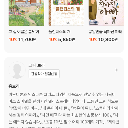
그 집 이름은 봄맞이
플랜더스의 개
콩알만큼 작아진 아빠
10
11,700
10
5,850
10
10,800
%
%
%
원
원
원
그림
보라
관심작가 알림신청
홍보라
이모티콘과 인스타툰 그리고 다양한 제품으로 만날 수 있는 캐릭터
미스 스마일을 탄생시킨 일러스트레이터입니다. 그동안 그린 책으로
『빵값이 너무 비싸』,『내 돈이야 내 돈』, 『행운이 툭!』, 『초등이와 함께
하는 경제 이야기』, 『나만 빼고 다 아는 최소한의 초등상식 100』, 『나
는 예쁘지 않습니다』, 『초등 1학년 필수 어휘 100개의 기적』, 『저학년