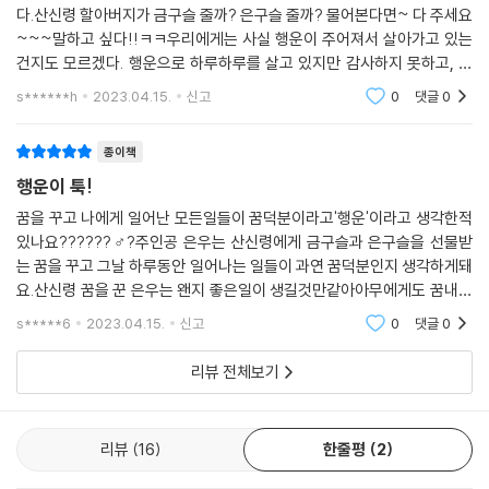
다.산신령 할아버지가 금구슬 줄까? 은구슬 줄까? 물어본다면~ 다 주세요
~~~말하고 싶다!!ㅋㅋ우리에게는 사실 행운이 주어져서 살아가고 있는
건지도 모르겠다. 행운으로 하루하루를 살고 있지만 감사하지 못하고, 행
운인줄 도 모르고, 특별한 대단한 무언가를 행운으로 바라보고 살고 있진
s******h
2023.04.15.
신고
0
댓글
0
않나? 내가 이미 충분히
종이책
행운이 툭!
꿈을 꾸고 나에게 일어난 모든일들이 꿈덕분이라고'행운'이라고 생각한적
있나요??????♂?주인공 은우는 산신령에게 금구슬과 은구슬을 선물받
는 꿈을 꾸고 그날 하루동안 일어나는 일들이 과연 꿈덕분인지 생각하게돼
요.산신령 꿈을 꾼 은우는 왠지 좋은일이 생길것만같아아무에게도 꿈내용
을 말하지않지요??일하는엄마 대신 동생 진우를 어린이집에 데려다주라
s*****6
2023.04.15.
신고
0
댓글
0
며 엄마에게 500원 용돈
리뷰 전체보기
리뷰
16
한줄평
2