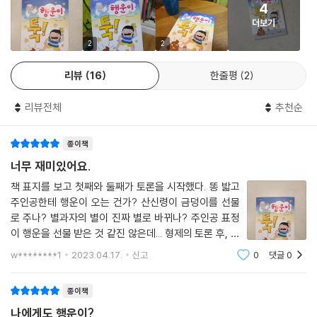
--- p.57
4
하루 종일 기분 좋은 날이었지만 동생에게 들려줄 옛날이야기를 생각해내
더보기
야 하는 건 괴롭다. 책장을 뒤적이며 고민하고 있을 때 아빠와 동생이 돌아
“어때? 네 꿈 팔 거야, 안 팔 거야?”
오고, 동생과 잘 지내는 모습을 본 아빠는 은우가 그렇게 가지고 싶어 하던
2
2
“뭐 줄 건데?”
이층 침대를 사주겠다고 말한다. 마침내 은우는 가족 모두에게 지난 밤 꿈
“글쎄. 뭘 원해?”
리뷰
16
한줄평
2
이야기를 들려주고, 동생 진우는 은우의 이야기가 너무 재밌다며 손을 꼭
여러 가지 생각이 오락가락했다. 아직 오늘 남은 시간이 많은데 여기서 꿈
잡는다. 그 순간 은우는 오늘 하루 일어났던 일 중에 가장 큰 행운은 바로
을 내려놓기가 아깝다는 생각. 요즘 내가 가장 갖고 싶은 것은 2층 침대라
리뷰전체
추천순
동생이었다는 것을 깨닫는다.
는 생각. 그런데 그건 진우가 엄마와 떨어져 잘 수 있을 때 가능한 일이다.
게임을 주말뿐 아니라 평일에도 하게 해달라고 할 수도 있지만 그건 너무
종이책
봄마중에서 새롭게 선보이는 「개나리문고」 시리즈는 초등 저학년 아이들
싼값이다.
에게 독서의 즐거움을 알려주고 문해력을 길러 주는 창작시리즈이다.
너무 재미있어요.
--- p.62
책 표지를 보고 첫째와 둘째가 토론을 시작했다. 똥 밟고
주인공한테 행운이 오는 건가? 산신령이 금덩이를 선물
“아빠, 나 형이랑 자도 돼?”
로 주나? 별과자의 별이 진짜 별로 바뀌나? 주인공 표정
아빠가 진우를 안고 한 바퀴 돌면서 대답했다.
이 행운을 선물 받은 것 같진 않은데... 형제의 토론 후, 첫
“되고말고. 진우가 앞으로 쭉 형이랑 같이 자면 2층 침대 사 줘야지.”
째부터 책을 읽기 시작했다. 그런데 첫째는 작가의 말을
w********1
2023.04.17.
신고
0
댓글
0
“그럼 나 2층!”
읽더니 “이거 뻔한 이야기일 것 같아. 가족이 행운이라는..
--- p.71
그냥 읽기 싫어.”라고 이야기했다. 그
종이책
꿈 이야기를 모두 털어놓았으니, 더는 행운이 오지 않을 텐데도 기분이 좋
나에게도 행운이?