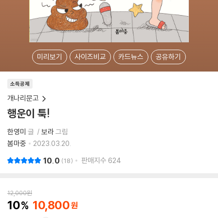
미리보기
사이즈비교
카드뉴스
공유하기
소득공제
개나리문고
행운이 툭!
한영미
글
보라
그림
봄마중
2023.03.20.
10.0
판매지수
624
18
12,000
원
10
10,800