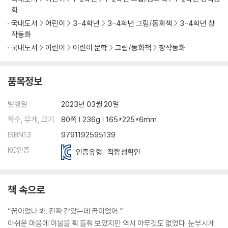
화
국내도서
어린이
3-4학년
3-4학년 그림/동화책
3-4학년 창
작동화
국내도서
어린이
어린이 문학
그림/동화책
창작동화
품목정보
발행일
2023년 03월 20일
쪽수, 무게, 크기
80쪽 | 236g | 165*225*6mm
ISBN13
9791192595139
KC인증
인증유형 : 적합성확인
책 속으로
“꿈이었나 봐. 진짜 같았는데 꿈이었어.”
아쉬운 마음에 이불을 휙 들춰 보았지만 역시 아무것도 없었다. 눈부시게