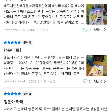
았다. 나를 바라보는 가족들의 따뜻한 눈빛과 재미있어 하는 표정 때문인
#도서협찬#행운#가족#한영미 #보라#봄마중 #나에
것 같았다. 진우는 어느새 내 손을 꼭 잡고 있었다. 작고 말랑한 손이 내 손
게도행운이툭!#소소한일상_은우는 꿈속에서 산신령이
안에서 꼬물꼬물 움직였다. 형, 하고 부르는 모습이 너무 귀여웠다.
나타나 금구슬과 은구슬을 주어요.순간 구슬들이 너무 무
‘동생은 행운이야.’
거워 휘청거리다가 그만 엉덩방아를 찧고 말아요.쿵! 꿈
에서 깨면서 모든게 사라지고 말죠.꿈에 산신령이 나타나
--- p.78
s******5
2023.04.17.
신고
0
댓글
0
다니!정말 은우에게 엄청난 행운을 가져다주는 꿈이겠
죠?아빠는 꿈 이야기를 하면 안된다고 해요.좋은 꿈은 비
종이책
밀로
행운이 툭!
#도서서평＜ 행운이 툭! ＞ㅡ 한영미 글ㅡ 보라 그림 ㅡ
봄마중 ㅡ 2023 . 3 . 20행운이란 무엇일까?" 행운 " 의
사전적 의미는 좋은 운수 , 행복한 운수.은우는 꿈속에서
산신령님을 만나서 금구슬, 은구슬을 받게 된다. 좋은 꿈
을 꾼 것 같아서 엄마게게 자랑하려고 하지만 아빠는 좋은
p**********4
2023.04.15.
신고
0
댓글
0
꿈은 말하게 되면 그 행운이 사라지니까 비밀로 해야한다
고 말해주신다. 비밀로 하기로 하고 엄마
종이책
행운아 와라!
나에게도 날마다 행운이 툭 툭~~떨어지는 날이면 좋겠다는 상상을 해본