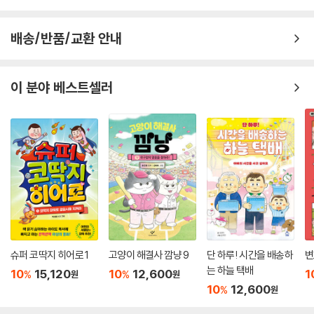
배송/반품/교환 안내
이 분야 베스트셀러
슈퍼 코딱지 히어로 1
고양이 해결사 깜냥 9
단 하루! 시간을 배송하
변
는 하늘 택배
10
15,120
10
12,600
1
%
%
원
원
10
12,600
%
원