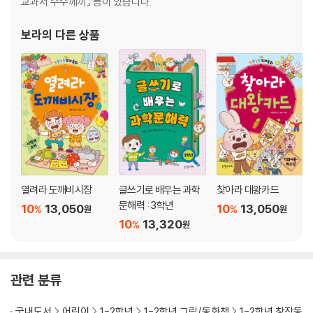
교과서 수수께끼』 등이 있습니다.
보라
의 다른 상품
열려라 도깨비시장
글쓰기로 배우는 과학
찾아라 대왕카드
문해력 : 3학년
10
13,050
10
13,050
%
%
원
원
10
13,320
%
원
관련 분류
국내도서
어린이
1-2학년
1-2학년 그림/동화책
1-2학년 창작동