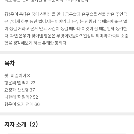
《행운이 툭!》은 꿈에 신령님을 만나 금구슬과 은구슬을 선물 받은 주인공
은우에게 하루 동안 벌어지는 이야기다. 은우는 신령님 꿈 때문에 좋은 일
이 생길 거라고 굳게 믿고 사건이 생길 때마다 이것이 꿈 때문일까 생각한
다. 과연 은우가 찾아낸 행운은 무엇이었을까? 일상의 의미와 가족의 소중
함을 생각해보게 하는 유쾌한 동화다.
목차
쉿! 비밀이야 8
행운의 별 딱지 22
요정과 산신령 37
나한테 꿈 팔래? 52
행운이 오기 전에 66
저자 소개
2