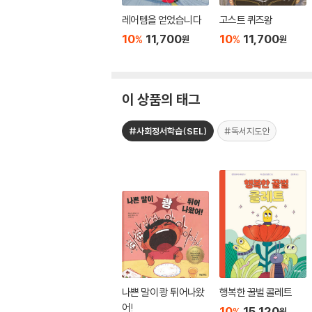
레어템을 얻었습니다
고스트 퀴즈왕
10
11,700
10
11,700
%
%
원
원
이 상품의 태그
#사회정서학습(SEL)
#독서지도안
나쁜 말이 쾅 튀어나왔
행복한 꿀벌 콜레트
어!
10
15,120
%
원