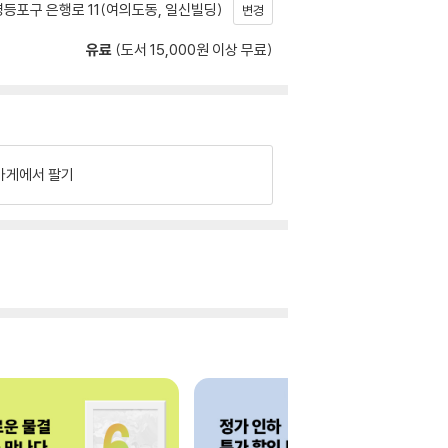
등포구 은행로 11(여의도동, 일신빌딩)
변경
유료
(도서 15,000원 이상 무료)
가게에서 팔기