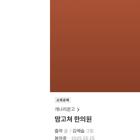
소득공제
개나리문고
맘고쳐 한의원
즐하
글
김예슬
그림
봄마중
2025.05.25.