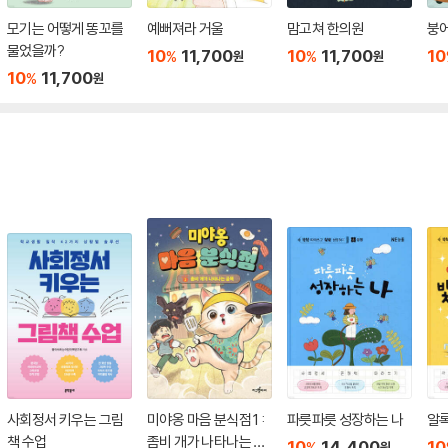
모기는 어떻게 똥꼬를
예뻐져라 거울
맘고쳐 한의원
붕
물었을까?
10
11,700
10
11,700
10
%
%
원
원
10
11,700
%
원
사회정서 키우는 그림
미야옹 마음 분식점 1 :
파릇파릇 성장하는 나
알록
책 수업
좀비 개가 나타나는 골
10
14,400
10
%
원