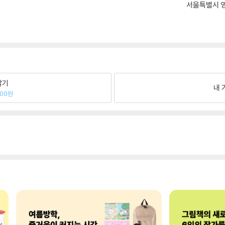
서울특별시 영
팔기
내 
600원