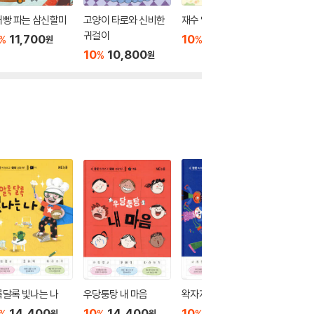
어빵 파는 삼신할미
고양이 타로와 신비한
재수 없는 엄친아
콩알만큼
귀걸이
11,700
10
10,800
10
1
%
%
%
원
원
10
10,800
%
원
달록 빛나는 나
우당퉁탕 내 마음
왁자지껄 우리 관계
콩닥콩닥
14,400
10
14,400
10
14,400
10
1
%
%
%
%
원
원
원