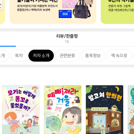
리뷰/한줄평
15
소개
목차
저자 소개
관련분류
품목정보
책 속으로