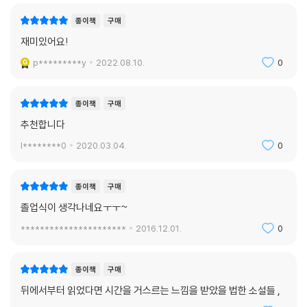
의 한 고등학교를 찾아갔다. 시간여행을 하는 기분이었다. 어떤 것들은 너
종이책
구매
무 그대로라서 좀, 오싹했다.” 장강명
재미있어요!
“졸업하면서 교복을 버렸다. 무거운 짐을 비로소 내려놓은 기분이었다. 그
p*********y
2022.08.10.
0
런데 이번 소설을 준비하면서, 처음으로 교복을 버린 것을 후회했다. 다시
교복을 입는 상상을 했다. 교복은 여전히 무거웠다.” 김아정
종이책
구매
추천합니다
“「얼굴 없는 딸들」은 일반적인 순서를 뒤죽박죽 섞어서 썼다. 어쩌면 이 소
설은 이렇게 쓰여야 했을지도 몰라, 하는 생각이 든다. 방향이나 유속을 염
l********0
2020.03.04.
0
려하지 않고 흐르는 물 위를 표류하는 아이들처럼, 무모하고 위태롭게.” 우
다영
종이책
구매
졸업식이 생각나네요ㅜㅜ~
“저는 요즘도 텅 빈 교실에서 깨어나는 꿈을 꾸곤 합니다. 대부분 고등학교
시절의 몸으로 돌아가서 어리둥절해하지요. 친구들이 어서 운동장으로 나
**********************
2016.12.01.
0
오라고 소리칩니다. 그러면 저는 ‘이상하다, 난 분명 졸업을 했던 것 같은
데’ 하면서도 창문을 활짝 엽니다.” 임태운
종이책
구매
뒤에서부터 읽었다면 시간을 거스르는 느낌을 받았을 법한 소설들 ,
“우리는 존중받지 못했기 때문에 타인을 존중하지 않는 것에 더 익숙했다.