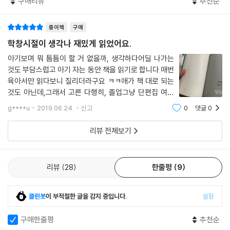
구매리뷰
추천순
리 사회의 문제들을 보여준다.
종이책
구매
주인공 학생들은 이사 및 전학을 겪으며 ‘혼자 밥 먹는’ 외로움을 담담히 보
여주거나(「환한 밤」), 방치된 도시의 변두리에서 또래끼리 어울리며 방황
학창시절이 생각나 재밌게 읽었어요.
하는 모습으로 그려지며 잊고 있던 그 시절의 고독과 소외를 되살려 낸다
아기보며 뭐 틈틈이 할 거 없을까, 생각하다어딜 나가는
(「얼굴 없는 딸들」). 그러나 한편으로는 어른들의 비논리에 맞서 지지 않고
것도 부담스럽고 아기 자는 동안 책을 읽기로 합니다.매번
저항하는 주체로 호명되기도 하고(「11월 3일은 학생의 날입니다」), 그 어
육아서만 읽다보니 질리더라구요 ㅋㅋ애가 책 대로 되는
떤 억압에도 기어이 유머를 잃지 않으며(「백설공주와 일곱 악마들」) 건강
것도 아닌데,그래서 고른 다행히, 졸업그냥 단편집 여러
함을 입증한다.
개 같아서 술술 읽히고아기 낮잠타임에 읽기는 더 좋았네
g****u
2019.06.24.
신고
0
댓글
0
요.그 중 2002년도 이야기를 읽고 참.. 오래전 기억이 살
아나요저도 고3, 2002년 월드컵이 열리던 때
유쾌하고 씁쓸한, 괴롭고도 그리운 특별한 맛
리뷰 전체보기
‘학교’를 떠올리면 괴로움과 그리움, 유쾌함과 씁쓸함, 지긋지긋함과 해방
감이 연이어 떠오르는 독자들에게 소설집 『다행히 졸업』은 ‘어른이 된다는
리뷰
28
한줄평
9
것’이 무엇인지 묻는 특별한 경험이 될 수 있을 것이다.
클린봇
이 부적절한 글을 감지 중입니다.
설정
● 작가 후기
구매한줄평
추천순
“『다행히 졸업』 소설집의 제안을 받은 뒤 고교생 네 명을 인터뷰하고, 서울