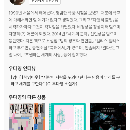
관심작가 알림신청
1990년 서울에서 태어났다. 평범한 학창 시절을 보냈기 때문에 학교
에 대해서라면 할 얘기가 없다고 생각했다. 그리고 『다행히 졸업』을
시작하자마자 그것이 착각임을 깨달았다. 비정상을 정상이라 믿으며
다행히(?) 어른이 되었다. 2014년 『세계의 문학』 신인상을 받으며
등단했다. 지은 책으로 소설집 『밤의 징조와 연인들』 『앨리스 앨리스
하고 부르면』, 중편소설 『북해에서』가 있으며, 앤솔러지 『열다섯, 그
럴 나이』 『초월하는 세계의 사랑』 등에 참여했다.
우다영
인터뷰
[읽다]
[책읽아웃] “사람이 사람을 도와야 한다는 믿음이 우리를 구
하고 세계를 구한다” (G. 우다영 소설가)
우다영
의 다른 상품