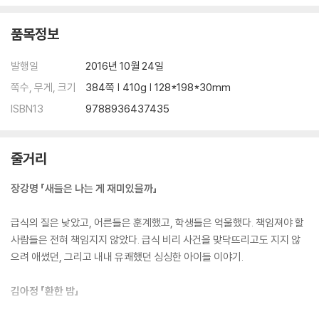
품목정보
발행일
2016년 10월 24일
쪽수, 무게, 크기
384쪽 | 410g | 128*198*30mm
ISBN13
9788936437435
줄거리
장강명 「새들은 나는 게 재미있을까」
급식의 질은 낮았고, 어른들은 훈계했고, 학생들은 억울했다. 책임져야 할
사람들은 전혀 책임지지 않았다. 급식 비리 사건을 맞닥뜨리고도 지지 않
으려 애썼던, 그리고 내내 유쾌했던 싱싱한 아이들 이야기.
김아정 「환한 밤」