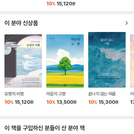
10
15,120
%
원
이 분야 신상품
유령의 비행
마음의 고향
끝나지 않는 여름
아
10
15,120
10
13,500
10
15,300
1
%
%
%
원
원
원
이 책을 구입하신 분들이 산 분야 책