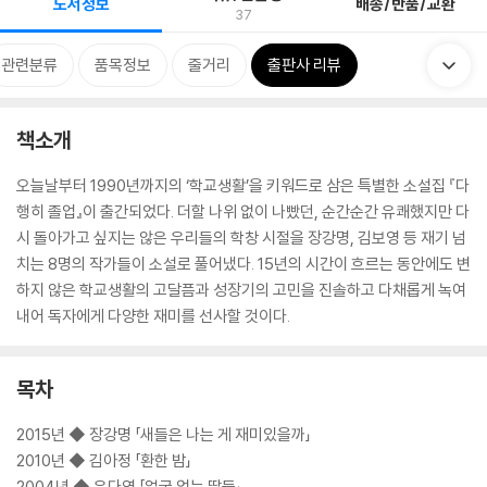
도서정보
배송/반품/교환
37
관련분류
품목정보
줄거리
출판사 리뷰
책소개
오늘날부터 1990년까지의 ‘학교생활’을 키워드로 삼은 특별한 소설집 『다
행히 졸업』이 출간되었다. 더할 나위 없이 나빴던, 순간순간 유쾌했지만 다
시 돌아가고 싶지는 않은 우리들의 학창 시절을 장강명, 김보영 등 재기 넘
치는 8명의 작가들이 소설로 풀어냈다. 15년의 시간이 흐르는 동안에도 변
하지 않은 학교생활의 고달픔과 성장기의 고민을 진솔하고 다채롭게 녹여
내어 독자에게 다양한 재미를 선사할 것이다.
목차
2015년 ◆ 장강명 「새들은 나는 게 재미있을까」
2010년 ◆ 김아정 「환한 밤」
2004년 ◆ 우다영 「얼굴 없는 딸들」