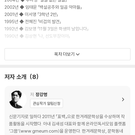
2002년 ◆ 임태운 「백설공주와 일곱 악마들」
2001년 ◆ 이서영 「3학년 2반」
1995년 ◆ 전혜진 「비겁의 발견」
1992년 ◆ 김보영 「11월 3일은 학생의 날입니다」
1990년 ◆ 김상현 「나, 선도부장이야」
기획의 말 ◆ 김보영
목차 더보기
작가 후기 ◆ 장강명 김아정 우다영 임태운 이서영 전혜진 김보영 김상현
저자 소개
8
저
장강명
관심작가 알림신청
신문기자로 일하다 2011년 『표백』으로 한겨레문학상을 수상하며 작
품활동을 시작했다. 아내 김새섬 대표와 함께 온라인독서모임 플랫폼
‘그믐’(www.gmeum.com)을 운영한다. 한겨레문학상, 문학동네