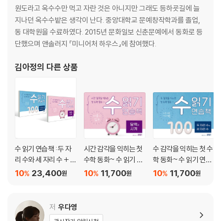
원도라고 옥수수만 먹고 자란 것은 아니지만 그래도 등하굣길에 늘
지나던 옥수수밭은 생각이 난다. 중앙대학교 문예창작학과를 졸업,
동 대학원을 수료하였다. 2015년 문화일보 신춘문예에서 동화로 등
단했으며 앤솔러지 『미니어처 하우스』에 참여했다.
김아정
의 다른 상품
수 읽기 연습책 : 두 자
시간 감각을 익히는 첫
수 감각을 익히는 첫 수
리 수와 세 자리 수 + 달
수학 동화~ 수 읽기 연
학 동화~ 수 읽기 연습
력과 시계 세트
습책 : 달력과 시계
책 : 두 자리 수와 세 자
10
23,400
10
11,700
10
11,700
%
%
%
원
원
원
리 수
저
우다영