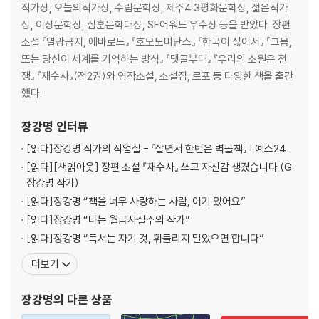
작가상, 오늘의작가상, 수림문학상, 제주4.3평화문학상, 젊은작가
상, 이상문학상, 심훈문학대상, SF어워드 우수상 등을 받았다. 장편
소설 『열광금지, 에바로드』 『호모도미난스』 『한국이 싫어서』 『그믐,
또는 당신이 세계를 기억하는 방식』 『댓글부대』 『우리의 소원은 전
쟁』 『재수사』(전2권)와 연작소설, 소설집, 르포 등 다양한 책을 출간
했다.
장강명
인터뷰
[읽다]
장강명 작가의 작업실 - 『살면서 한번은 벽돌책』 | 예스24
[읽다]
[책읽아웃] 장편 소설 『재수사』 쓰고 자신감 생겼습니다 (G.
장강명 작가)
[읽다]
장강명 “책을 너무 사랑하는 사람, 여기 있어요”
[읽다]
장강명 “나는 월급사실주의 작가”
[읽다]
장강명 “독서는 자기 것, 휘둘리지 말았으면 합니다”
더보기
장강명
의 다른 상품