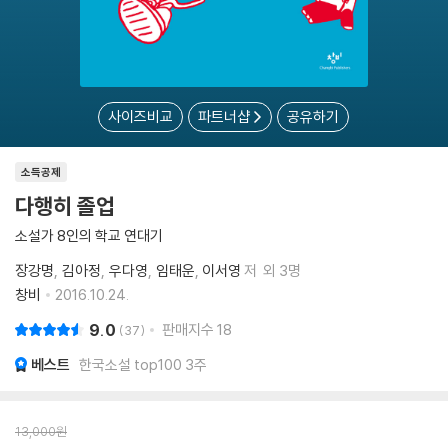
사이즈비교
파트너샵
공유하기
소득공제
다행히 졸업
소설가 8인의 학교 연대기
장강명
김아정
우다영
임태운
이서영
저
외 3명
창비
2016.10.24.
9.0
판매지수
18
37
베스트
한국소설 top100 3주
13,000
원