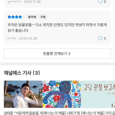
우리는 서로에게 얕보이지 않기 위해 안간힘을 썼다. 끊임없이 센 척을 했
y*****7
2016.11.28.
0
다.” 이서영
종이책
구매
“다니던 학교에 가 보았다. 마치 갑옷도 없이 초보자용 단검 한 자루만 들
추억은 방울방울~ 다소 묵직한 단편도 있지만 옛생각 하면서 가볍게
고 던전에 뛰어드는 것 같은 느낌이었다. 하지만 그곳에는 무시무시한 보
읽기 좋습니다
스몹은 없었다. 이제 그 시절의 어떤 것도 나를 괴롭힐 수 없다는 걸 안다.”
전혜진
j***h
2020.02.28.
0
“우리 학교는 참 평범했는데, 아무 일도 없었는데, 하는 사람을 보면서 생
한줄평 전체보기
각한다. 누군가는 어디선가 싸우고 있었을지도 모른다. ‘아무 일도 없는’ 상
태란 쉬이 얻어 낼 만한 것이 아니기 때문에.” 김보영
채널예스 기사
3
“제게는 엊그제처럼 느껴지는 1990년입니다만, 아마 독자 중 상당수는
너무나 먼 과거의 일로 느낄 거라고 생각하니 세월이 참 허망하게도 빨리
흐르는구나 싶습니다. 모쪼록 재미있게 즐겨 주세요.” 김상현
임태운 “서로에게 칼끝을 겨
[왜 너는 이 책을] 사회가 정
[왜 너는 이 책을] 거지 