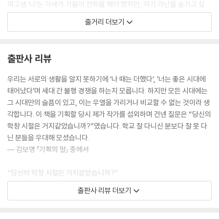
여고생 ‘나’는 가세가 기울어 전학을 해야 했지만, 자기 가난을 숨기고 싶
다. 항상 식판만 내려다보며 혼자 밥 먹는 점심시간을 견디던 사람, 그렇게
줄거리 더보기
‘다행히 졸업’한 사람들이라면 누구나 공감할 신비로운 단편.
우다영 「얼굴 없는 딸들」
출판사 리뷰
도시의 낙후한 지역에서 살아가는 여중생들의 방황하는 삶. 사회와 가족들
우리는 서로의 생활을 알지 못하기에 ‘나 때는 더했다’, ‘너는 좋은 시대에
에게서 소외된 아이들의 공허한 심리, 자각하지 못한 채 벌어지는 폭력 등
태어났다’며 세대 간 불행 경쟁을 하는지 모릅니다. 하지만 모든 시대에는
이 잘 살아난 쓸쓸한 소설.
그 시대만의 슬픔이 있고, 이는 우열을 가리거나 비교할 수 없는 것이라 생
각합니다. 이 책을 기획할 당시 제가 작가를 섭외하며 건넨 질문은 “당신의
임태운 「백설공주와 일곱 악마들」
학창 시절은 거지같았습니까?”였습니다. 학교 잘 다니신 분보다 잘 못 다
닌 분들을 우대해 모셨습니다.
축구냐, 공부냐 그것이 문제로다. 2002년 한일월드컵 당시를 배경으로 거
― 김보영 「기획의 말」 중에서
리 응원을 가려는 남학생들이 벌이는 유쾌한 소동.
“당신의 학창 시절은 거지같았습니까?”
이서영 「3학년 2반」
출판사 리뷰 더보기
학창 시절, 하면 무엇이 떠오르는가? 입시 경쟁과 학벌주의, 그로 인한 후
학교에서 대놓고 ‘이반 검열’을 하던 시절. 그 당시 성 정체성을 고민하던
유증에 시달리는 한국의 현실에서는 학창 시절이 결코 즐거운 시절로만 기
청소년들은 어떻게 지냈을까. 상처받은 월야와 한빈의 이야기로 느껴 보는