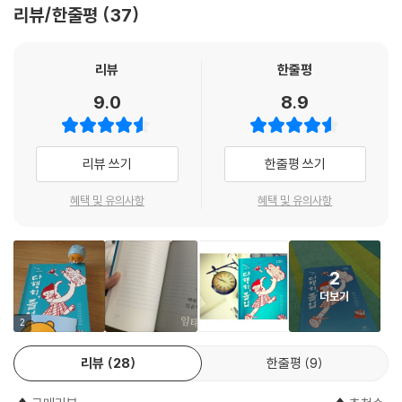
억되기는 어렵다. 오히려 다시는 돌아가고 싶지 않다고 여기는 사람도 있
리뷰/한줄평
37
그때의 아픈 순간들.
고, 가끔 아직도 시험 보는 악몽을 꾼다고 말하는 사람도 있을 정도다. 『다
행히 졸업』은 눈에 띄지 않게, 숨만 쉬다가 졸업하는 게 목표였던 그 시절
전혜진 「비겁의 발견」
을 소설을 통해 돌아보게 만드는 특별한 책이다. 『다행히 졸업』을 함께 쓴
리뷰
한줄평
여덟 명의 작가들은 “당신의 학창 시절은 거지같았습니까?”라는 이 기획
9.0
8.9
삼풍백화점 사고가 일어났다. 대입 때문에 극한의 경쟁 상황에 놓여 있던
의 질문에 누구보다 진솔하게 응답했다. SF, 판타지, 만화 등 다양한 장르
아이들은 같은 반 친구의 죽음조차 제대로 애도하지 못한다.
를 주조해 낼 줄 아는 재능 넘치는 작가들이 자신의 학창 시절을 토대로 또
는 취재를 바탕으로, 2015년부터 1990년까지 각자 마음을 울리는 어느
리뷰 쓰기
한줄평 쓰기
김보영 「11월 3일은 학생의 날입니다」
해의 이야기를 그렸다. 보통의 학생들이 경험했던 불안과 억압의 순간들을
각자의 개성으로 세밀하게 포착하며 때로는 씁쓸한 웃음을, 통렬한 쾌감
혜택 및 유의사항
혜택 및 유의사항
스승의 날은 기념하지만 학생의 날은 안된다?! 고등학교 학생회 활동을 하
을, 또는 찡한 눈물을 전달한다.
면서도 현수막 하나 내걸지 못했던, 꽉 막히고 답답했던 1992년, 그 시절
이야기.
콱 집어던져 버리고 싶은 과거, 잊고 있던 너와 나의 학교생활
2
김상현 「나, 선도부장이야」
더보기
현재에서 과거로 거슬러 올라가는 역사서와도 같은 이 소설집을 통해 사학
재단의 비리(「새들은 나는 게 재미있을까」), 청소년 동성애에 대한 검열
2
1990년 전교조 해직사건을 배경으로 벌어지는 선도부장 김유신의 활약.
(「3학년 2반」), 극한의 입시 경쟁(「비겁의 발견」), 전교조 해직 사건(「나,
유쾌하면서도 위악적인 분위기가 돋보이는 단편소설.
리뷰
28
한줄평
9
선도부장이야」) 등등 이 사회의 굵직한 이슈들이 우리 곁에 생생하게 살아
난다. 각 단편 속에 드러나는 학생들의 괴로움은 이제껏 해소되지 않은 우