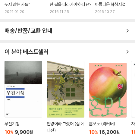
누지 않는 자들”
한 길을 따라가야 하나요?
아름다운 학창시절
2021.01.20.
2016.11.25.
2016.10.27.
배송/반품/교환 안내
이 분야 베스트셀러
무진기행
안녕이라 그랬어 (집 에
혼모노 (리커버)
자
디션)
10
9,900
10
16,200
1
%
%
원
원