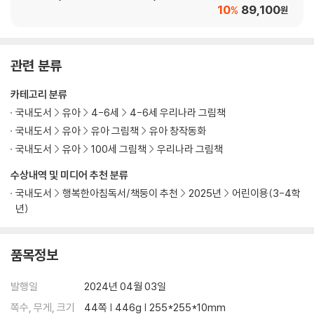
10
89,100
%
원
관련 분류
카테고리 분류
국내도서
유아
4-6세
4-6세 우리나라 그림책
국내도서
유아
유아 그림책
유아 창작동화
국내도서
유아
100세 그림책
우리나라 그림책
수상내역 및 미디어 추천 분류
국내도서
행복한아침독서/책둥이 추천
2025년
어린이용(3-4학
년)
품목정보
발행일
2024년 04월 03일
쪽수, 무게, 크기
44쪽 | 446g | 255*255*10mm