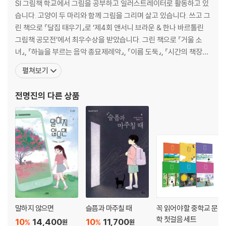
SI 그림책 학교에서 그림을 공부하고 일러스트레이터로 활동하고 있
습니다. 고양이 두 마리와 함께 그림을 그리며 살고 있습니다. 쓰고 그
린 책으로 『달집 태우기』로 ‘제4회 앤서니 브라운 & 한나 바르톨린
그림책 공모전’에서 최우수상을 받았습니다. 그린 책으로 『거울 소
녀』, 『하늘을 부르는 음악 종묘제례악』, 『이름 도둑』, 『시간의 책장』,
『비빔밥 꽃 피었다』, 『우리 동네에 혹등고래가 산다』,『8021 괴담클
펼쳐보기
럽』, 『기억해 줘』, 『인어 소녀』, 『마지막 은빛여우』, 『그날의 기억』,
『미스터리 게시판』, 『비밀 사이트 네버랜드』, 『따뜻하고 신비로운 역
전명진
의 다른 상품
사 속 꽃 이야기』
말하지 않으면
슬픔과 마주칠 때
꼭 읽어야 할 중학교 문
학 첫걸음 세트
10
14,400
10
11,700
%
%
원
원