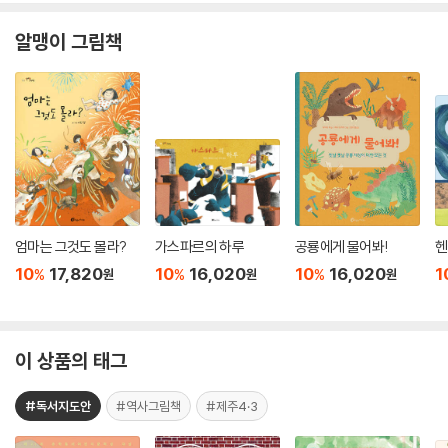
알맹이 그림책
엄마는 그것도 몰라?
가스파르의 하루
공룡에게 물어봐!
헨
10
17,820
10
16,020
10
16,020
1
%
%
%
원
원
원
이 상품의 태그
#독서지도안
#역사그림책
#제주4·3