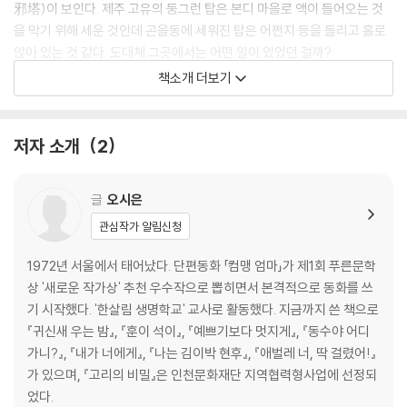
邪塔)이 보인다. 제주 고유의 둥그런 탑은 본디 마을로 액이 들어오는 것
을 막기 위해 세운 것인데 곤을동에 세워진 탑은 어쩐지 등을 돌리고 홀로
앉아 있는 것 같다. 도대체 그곳에서는 어떤 일이 있었던 걸까?
책소개 더보기
“잘 지내나요?”라는 단순한 질문에서 시작하는 이야기는 처음부터 이미
슬픔에 젖어 있다. “나는 이끼가 낀 그대로예요”라고 말하는 화자는 아마
도 마을을 내려다보는 커다란 바위일 것이다, 시간으로부터 비껴난 별도봉
저자 소개
2
바위는 “모든 것이 사라졌지만 모든 것이 생각납니다”라며 오래전 기억을
떠올린다. 그러나 지금 곤을동에는 “잘 지내나요?”라는 안부 인사에 대답
글
오시은
해줄 사람이 아무도 없다. 1949년 1월 4일 한 날 한 시에 마을이 전부 불타
버렸기 때문이다. 짐작하겠지만 곤을동은 제주 4.3 당시 전소된 마을이다.
관심작가 알림신청
당시 곤을동에서만 24명이 희생되었고, 그곳에 살던 모든 이가 집을 잃었
1972년 서울에서 태어났다. 단편동화 「컴맹 엄마」가 제1회 푸른문학
다. 제주도에서 군의 중산간 지역 초토화 작전으로 ‘잃어버린 마을’은 수십
상 '새로운 작가상' 추천 우수작으로 뽑히면서 본격적으로 동화를 쓰
군데에 달하지만 해안 마을로는 곤을동이 유일하다. 지금은 폐허가 된 채
기 시작했다. '한살림 생명학교' 교사로 활동했다. 지금까지 쓴 책으로
흔적만 남아 있는 곤을동이 제주 4.3의 상징이 된 이유이기도 하다.
『귀신새 우는 밤』, 『훈이 석이』, 『예쁘기보다 멋지게』, 『동수야 어디
가니?』, 『내가 너에게』, 『나는 김이박 현후』, 『애벌레 너, 딱 걸렸어!』
가 있으며, 『고리의 비밀』은 인천문화재단 지역협력형사업에 선정되
었다.