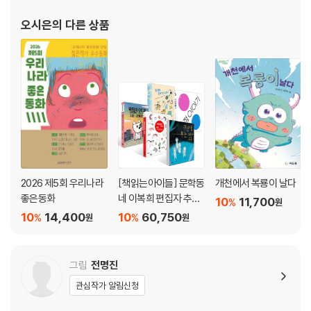
오시은
의 다른 상품
2026 제5회 우리나라
[책읽는아이들] 문학동
개천에서 복룡이 날다
좋은동화
네 이복희 편집자 추천
10
11,700
%
원
초등 3~4학년 세트
10
14,400
10
60,750
%
%
원
원
그림
전명진
관심작가 알림신청