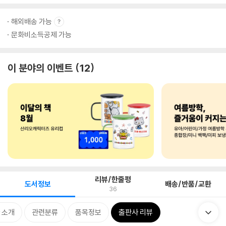
해외배송 가능
문화비소득공제 가능
이 분야의 이벤트
12
리뷰/한줄평
도서정보
배송/반품/교환
36
 소개
관련분류
품목정보
출판사 리뷰