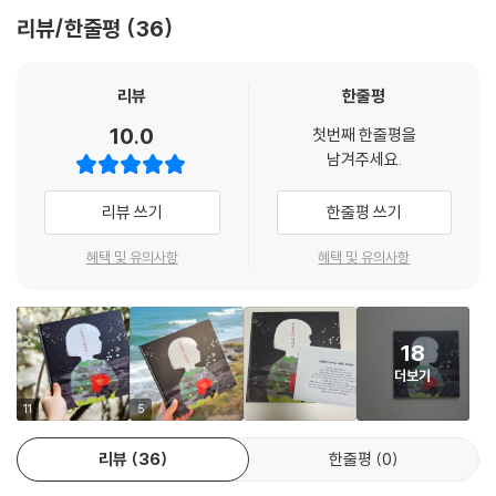
붕과 울퉁불퉁 정겨운 담, 마을 곳곳을 수놓은 꽃과 나무 들과 함께 제주 사
리뷰/한줄평
36
람들의 생활 모습을 세밀하게 옮겨놓은 그림은 꿈결 같다. 페이지 페이지
마다 지금은 존재하지 않는 아름다운 시공간이 생생하게 펼쳐진다.
리뷰
한줄평
그러나 아기를 낳아 정성들여 키우고 철따라 주어진 일을 묵묵히 해내며
10.0
첫번째 한줄평을
제 몫의 삶을 이어가던 사람들은 이제 그곳에 없다. “너 빨갱이지? 폭도들
남겨주세요.
어디 숨겼어?” 하루아침에 평화로운 마을에 거칠고 무참한 군홧발이 들이
닥쳤던 것이다. 현재 곤을동 터에 남은 표석에는 이런 글이 남겨져 있다.
리뷰 쓰기
한줄평 쓰기
“초가집 굴묵 연기와 멜 후리는 소리는 간데없고 억울한 망자의 원혼만 구
천을 떠도는구나! 별도봉을 휘감아 도는 바닷바람 소리가 죽은 자에게는
혜택 및 유의사항
혜택 및 유의사항
안식을, 산 자에게는 평화의 소중함을 일깨워 주고 있다.” 제주 4.3은 ‘남
로당 무장대와 토벌대 간의 무력충돌과 토벌대의 진압과정에서 다수의 주
민들이 희생당한 사건’으로 간단히 요약할 수 있다. 그러나 무려 7년 7개월
18
동안 3만여 명의 민간인이 국가 폭력에 의해 희생당한 비극을 그저 ‘사
더보기
건’이라 일컬으면 놓치는 게 너무 많을 것이다. 너무나 많은 사람들이 소박
하게 일구던 삶을 통째로 빼앗긴 채 너무 오래 침묵을 강요당해온 역사가
11
5
있다. 그리하여 『곤을동이 있어요』는 잃어버린 세계를 복원하고 존재하지
리뷰
36
한줄평
0
않는 마을에 안부를 묻는 것으로 오랜 추념을 대신한다.