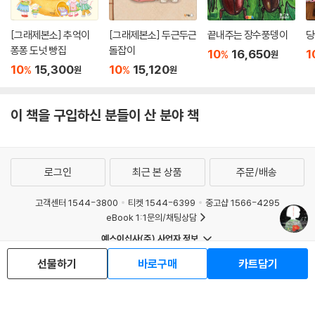
[그래제본소] 추억이
[그래제본소] 두근두근
끝내주는 장수풍뎅이
당
퐁퐁 도넛 빵집
돌잡이
10
16,650
1
%
원
10
15,300
10
15,120
%
%
원
원
이 책을 구입하신 분들이 산 분야 책
로그인
최근 본 상품
주문/배송
고객센터 1544-3800
티켓 1544-6399
중고샵 1566-4295
eBook 1:1문의/채팅상담
예스이십사(주) 사업자 정보
이용약관
개인정보처리방침
청소년보호정책
선물하기
바로구매
카트담기
PC버전
회사소개
거래처관계자께
도서홍보
광고
Copyright © YES24 Corp. All Rights Reserved.