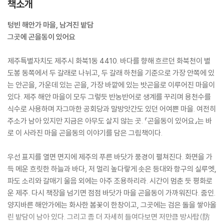
책소개
텅빈 해안가 마을, 남겨진 밭담
그곳에 곤을동이 있어요
제주특별자치도 제주시 화북1동 4410. 바다를 향해 흐르던 화북천이 별
도봉 동쪽에서 두 갈래로 나뉘고, 두 갈래 하천을 기준으로 가장 안쪽에 있
는 안곤을, 가운데 있는 곤을, 가장 바깥에 있는 밧곤을로 이루어진 마을이
있다. 제주 해안 마을이 모두 그렇듯 반농반어로 생계를 꾸리며 용천수를
식수로 사용하며 자그마한 공회당과 말방앗간도 있던 어여쁜 마을. 여전히
주소가 남아 있지만 지금은 아무도 살지 않는 곳. 『곤을동이 있어요』는 바
로 이 사라진 마을 곤을동의 이야기를 담은 그림책이다.
우선 표지를 열면 면지에 제주의 푸른 바닷가 풍경이 펼쳐진다. 화면을 가
득 메운 흐릿한 하늘과 바다, 저 멀리 높다랗게 솟은 등대와 항구의 실루엣,
파도 소리와 갈매기 울음 외에는 아주 조용하리라. 시간이 멈춘 듯 평화로
운 제주. 다시 책장을 넘기면 점점 바닷가 마을 곤을동이 가까워진다. 줌인.
양지바른 해안가에는 화사한 봄꽃이 한창이고, 그곳에는 검은 돌을 쌓아올
린 밭담이 남아 있다. 그리고 좀 더 자세히 들여다보면 저만큼 방사탑(防