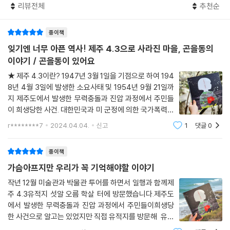
리뷰전체
추천순
‘있다’라는 동사의 뜻은 “사람이나 동물이 어느 곳에서 떠나거나 벗어나지
아니하고 머물다”(표준국어대사전)이다. 너무나 예쁜 마을 곤을동은 지금
종이책
없다. 그러나 “곤을동이 있어요”라는 현재형 문장을 통해 여전히 그곳에
머물고 있다. 마치 한 번도 사라진 적이 없었던 것처럼. 표지와 그림책 앞뒤
잊기엔 너무 아픈 역사! 제주 4.3으로 사라진 마을, 곤을동의
에 등장하는 어린 여자아이는 현재를 살며 과거를 돌아보는 우리 모두이자
이야기 / 곤을동이 있어요
직접 죄를 짓지 않았으되 슬픔과 기억을 결코 잃지 않을 어린 세대이기도
★ 제주 4.3이란? 1947년 3월 1일을 기점으로 하여 194
하다. “잘 지내나요?” 담담하지만 비탄에 잠긴 물음. 아마도 영원히 잘 지
8년 4월 3일에 발생한 소요사태 및 1954년 9월 21일까
낼 수는 없을 것이다. 그러나 지금 우리가 폐허로 남은 곤을동을 생생하게
지 제주도에서 발생한 무력충돌과 진압 과정에서 주민들
바라보는 것으로 해원을 할 수는 있을 터. 『곤을동이 있어요』는 제주 4.3을
이 희생당한 사건. 대한민국과 미 군정에 의한 국가폭력이
기리는 눈물겹고 아름다운 그림책이다.
민간인 대량학살로 이어져, 7년간 희생된 인원만 (예측)
r********7
2024.04.04.
신고
1
댓글
0
3만 명에 이르며, 대한민국 현대사에 있어 한국전쟁 다음
으로 인명피해가 컸던 사건이다. 한국 현대사에
종이책
가슴아프지만 우리가 꼭 기억해야할 이야기
작년 12월 미술관과 박물관 투어를 하면서 일행과 함께제
주 4.3유적지 섯알 오름 학살 터에 방문했습니다.제주도
에서 발생한 무력충돌과 진압 과정에서 주민들이희생당
한 사건으로 알고는 있었지만 직접 유적지를 방문해 유가
족에게 들은 설명은 정말 참혹 그 자체였습니다.제주도에