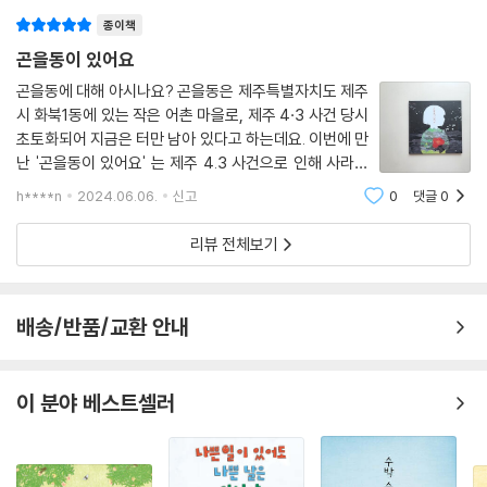
종이책
곤을동이 있어요
곤을동에 대해 아시나요? 곤을동은 제주특별자치도 제주
시 화북1동에 있는 작은 어촌 마을로, 제주 4·3 사건 당시
초토화되어 지금은 터만 남아 있다고 하는데요. 이번에 만
난 '곤을동이 있어요' 는 제주 4.3 사건으로 인해 사라진
마을, 곤을동에 대한 이야기를 담고 있는 책으로, 동백꽃
h****n
2024.06.06.
신고
0
댓글
0
을 안고 있는 소녀가 그려진 표지 그림부터 무척 슬프게
다가왔답니다.이끼가 낀 그대로 붙박인 자
리뷰 전체보기
배송/반품/교환 안내
이 분야 베스트셀러