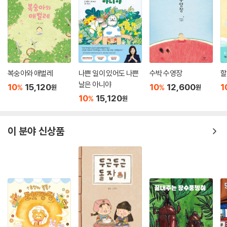
복숭아와 애벌레
나쁜 일이 있어도 나쁜
수박 수영장
할
날은 아니야
10
15,120
10
12,600
1
%
%
원
원
10
15,120
%
원
이 분야 신상품