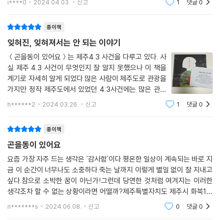
i****0
2024.04.03.
신고
1
댓글
0
는 여러 곳에 비극적인 4.3유적지들이 있습니다. ＜곤을
동이 있어요＞그림책은 제주 4.3사건의 유적지
종이책
잊혀진, 잊혀져서는 안 되는 이야기
＜곤을동이 있어요＞는 제주4.3 사건을 다루고 있다. 사
실 제주 4.3 사건이 무엇인지 잘 알지 못했으나 이 책을
계기로 자세히 알게 되었다.많은 사람이 제주도로 관광을
가지만 정작 제주도에서 있었던 4.3사건에는 많은 관심
을 지니지 않는 듯하다.하지만, 제주도에는 아직 역사의
h******2
2024.03.26.
신고
1
댓글
0
흔적이 남아있다. ＜곤을동이 있어요＞는 이러한 마음을
담고 있다.그 당시의 제주에 곤을동이라는 마을
종이책
곤을동이 있어요
요즘 가장 자주 드는 생각은 '감사함'이다.평온한 일상이 계속되는 바로 지
금 이 순간이 너무나도 소중하다.죽는 날까지 이렇게 별일 없이 잘 지내고
싶다.참으로 소박한 꿈이 아닌가!그런데 당연한 것처럼 여겨지는 이러한
생각조차 할 수 없는 상황이라면 어떨까?제주특별자치도 제주시 화북1동
4410.여전히 주소가 남아있지만 지금은 아무도 살지 않는 동네 곤을동.그
n*******s
2024.06.08.
신고
0
댓글
0
일이 일어나기