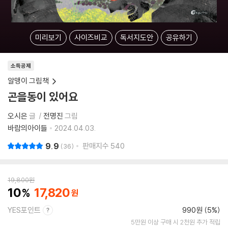
미리보기
사이즈비교
독서지도안
공유하기
소득공제
알맹이 그림책
곤을동이 있어요
오시은
글
전명진
그림
바람의아이들
2024.04.03.
9.9
판매지수
540
36
19,800
원
10
17,820
YES포인트
990원 (5%)
5만원 이상 구매 시 2천원 추가 적립