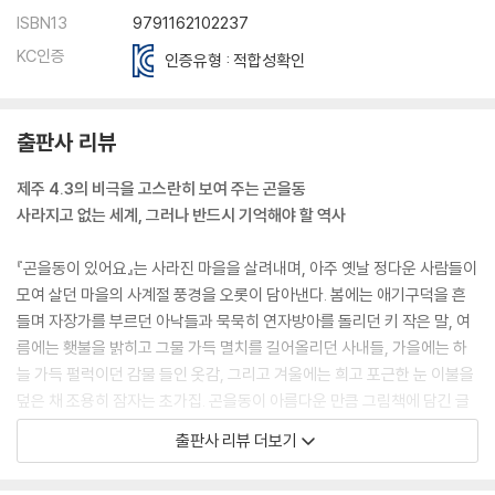
ISBN13
9791162102237
KC인증
인증유형 : 적합성확인
출판사 리뷰
제주 4.3의 비극을 고스란히 보여 주는 곤을동
사라지고 없는 세계, 그러나 반드시 기억해야 할 역사
『곤을동이 있어요』는 사라진 마을을 살려내며, 아주 옛날 정다운 사람들이
모여 살던 마을의 사계절 풍경을 오롯이 담아낸다. 봄에는 애기구덕을 흔
들며 자장가를 부르던 아낙들과 묵묵히 연자방아를 돌리던 키 작은 말, 여
름에는 횃불을 밝히고 그물 가득 멸치를 길어올리던 사내들, 가을에는 하
늘 가득 펄럭이던 감물 들인 옷감, 그리고 겨울에는 희고 포근한 눈 이불을
덮은 채 조용히 잠자는 초가집. 곤을동이 아름다운 만큼 그림책에 담긴 글
과 그림도 곱디곱다. “웡이자랑 웡이자랑 우리 아기 자는 소리” “이어도 방
출판사 리뷰 더보기
애 이어도 방애” “엉허어야디야” 제주 고유의 자장가와 멸치잡이 노래, 연
자방아 노래를 따다가 만든 글은 시처럼 아름답고, 정성들여 엮은 초가지