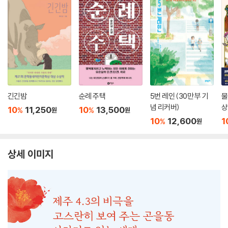
긴긴밤
순례 주택
5번 레인 (30만 부 기
물
념 리커버)
상
10
11,250
10
13,500
%
%
원
원
10
12,600
1
%
원
상세 이미지