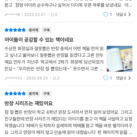
람에 당황스럽기도 하고 그래도 본인이름을 본인이 쓰지 않았다는 말을
듣고 참암 아이라 순수하구나 싶어서 더더욱 우픈 하루를 보냈네요 아이
에게 선물로 잘못뽑은 반장을 사줬더니 더 화를 내더라구요 엄마는 내가
z*****8
2022.03.07.
신고
1
댓글
0
종이책
구매
아이들이 공감할 수 있는 책이네요
수상한 화장실과 잘못뽑은 반장 중에서 어떤 책을 먼저 읽
고 싶냐고 물어보니 잘못뽑은 반장을 읽겠다고 고른 만두
예요.만두가 지난주 학교에서 2학기 회장에 당선되었거
든요~ "우리반은 반장 잘 뽑았는데~" 웃으면서 고른 책
이었습니다 ㅋ이 책은 뭐하나 제대로 할 줄 아는게 없는
z******5
2020.09.29.
신고
1
댓글
0
뚱뚱한 소년이 우연하게 반장이 되면서 벌어지는 이야기
입니다.책 표지에도 심통이 나 있는 아이 그림이
종이책
구매
반장 시리즈는 재밌어요
참 잘 뽑은 반장이 학교 4학년 권장 도서라서 먼저 읽어 보았어요. 그리고
친구들한테 반장 시리즈가 재밌다는 이야기를 듣고 이 책을 사달라고 요청
하였습니다. 택배가 도착하자 설레하며 택배를 뜯고 책을 바로 펼치더라구