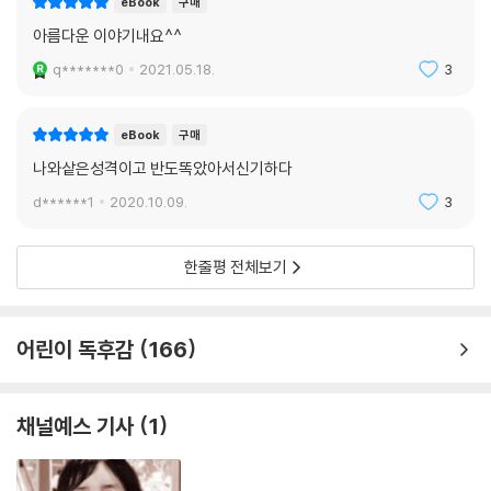
eBook
구매
아름다운 이야기내요^^
q*******0
2021.05.18.
3
eBook
구매
나와샅은성격이고 반도똑았아서신기하다
d******1
2020.10.09.
3
한줄평 전체보기
어린이 독후감
166
채널예스 기사
1