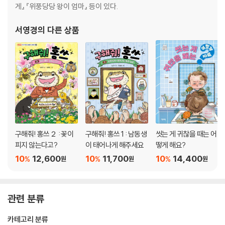
게』 『위풍당당 왕이 엄마』 등이 있다.
서영경
의 다른 상품
구해줘! 홍쓰２ : 꽃이
구해줘! 홍쓰 1 : 남동생
씻는 게 귀찮을 때는 어
피지 않는다고?
이 태어나게 해주세요
떻게 해요?
10
12,600
10
11,700
10
14,400
%
%
%
원
원
원
관련 분류
카테고리 분류