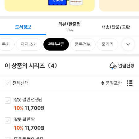
리뷰/한줄평
도서정보
배송/반품/교환
184
목차
저자 소개
관련분류
품목정보
줄거리
이 상품의 시리즈
4
알림신청
전체선택
품절포함
잘못 걸린 선생님
10
11,700
%
원
잘못 걸린 짝
10
11,700
%
원