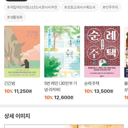
#국립어린이청소년도서관사서추천
#초등교과서수록도서
#민주주의
#생활동화
긴긴밤
5번 레인 (30만 부 기
순례 주택
물
념 리커버)
상
10
11,250
10
13,500
%
%
원
원
10
12,600
1
%
원
상세 이미지