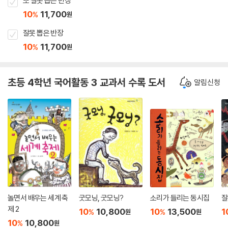
또 잘못 뽑은 반장
10
11,700
%
원
잘못 뽑은 반장
10
11,700
%
원
초등 4학년 국어활동 3 교과서 수록 도서
알림신청
놀면서 배우는 세계 축
굿모닝, 굿모닝?
소리가 들리는 동시집
잘
제 2
10
10,800
10
13,500
1
%
%
원
원
10
10,800
%
원