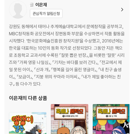
글
이은재
관심작가 알림신청
강원도 동해에서 태어나 추계예술대학교에서 문예창작을 공부하고,
MBC창작동화 공모전에서 장편동화 부문을 수상하면서 작품 활동을
시작했다. ‘한국문화예술진흥원 창작지원’을 수상했고, 2016년에는
한국을 대표하는 10인의 동화 작가로 선정되었다. 그동안 지은 책으
로 초등학교 교과서에 수록된 『잘못 뽑은 반장』,을 비롯한 ‘잘못’ 시리
즈와 『가짜 영웅 나일심』, 『기차는 바다를 보러 간다』, 『전교에서 제
일 못된 아이』, 『산과 개』 『행복을 길어 올린 영글이』, 『내 친구 솔생
이』, 『보금이』, 『지붕 위의 꾸마라 아저씨』, 『내가 제일 좋아하는 친
구』 등 다수가 있다.
이은재
의 다른 상품