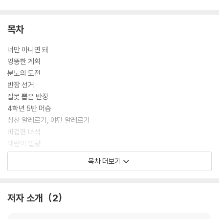
목차
너만 아니면 돼
엉뚱한 계획
분노의 도전
반장 선거
잘못 뽑은 반장
4학년 5반 머습
칭찬 알레르기, 야단 알레르기
비겁한 녀석
태람이 일당
복수를 꿈꾸다
목차 더보기
무너진 황제
누나는 선물
합창 연습
저자 소개
2
꿈