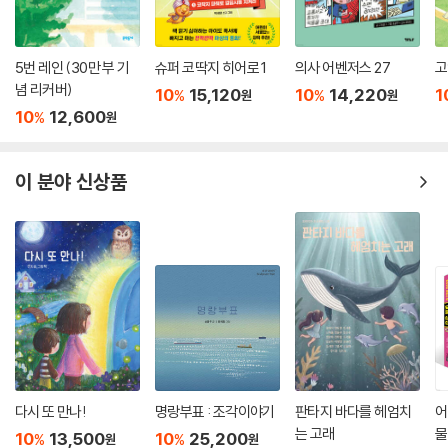
5번 레인 (30만 부 기
슈퍼 코딱지 히어로 1
의사 어벤저스 27
고
념 리커버)
10
15,120
10
14,220
1
%
%
원
원
10
12,600
%
원
이 분야 신상품
다시 또 만나!
명랑부표 : 조각이야기
판타지 바다를 헤엄치
어