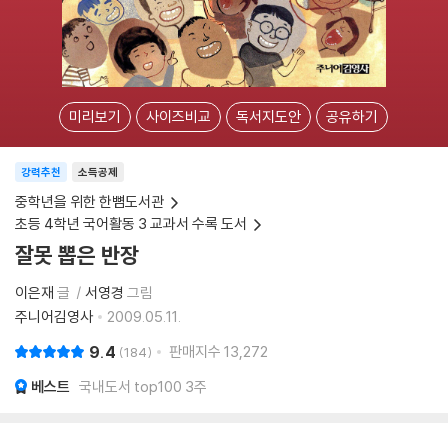
미리보기
사이즈비교
독서지도안
공유하기
강력추천
소득공제
중학년을 위한 한뼘도서관
초등 4학년 국어활동 3 교과서 수록 도서
잘못 뽑은 반장
이은재
글
서영경
그림
주니어김영사
2009.05.11.
9.4
판매지수
13,272
184
베스트
국내도서 top100 3주