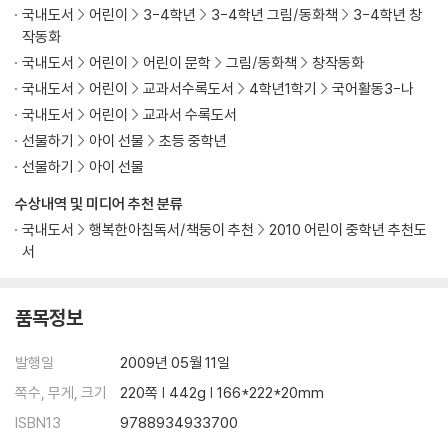
국내도서
어린이
3-4학년
3-4학년 그림/동화책
3-4학년 창
작동화
국내도서
어린이
어린이 문학
그림/동화책
창작동화
국내도서
어린이
교과서수록도서
4학년1학기
국어활동3-나
국내도서
어린이
교과서 수록도서
선물하기
아이 선물
초등 중학년
선물하기
아이 선물
수상내역 및 미디어 추천 분류
국내도서
행복한아침독서/책둥이 추천
2010 어린이 중학년 추천도
서
품목정보
발행일
2009년 05월 11일
쪽수, 무게, 크기
220쪽 | 442g | 166*222*20mm
ISBN13
9788934933700