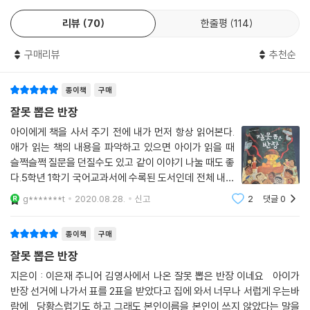
2
4
리뷰
70
한줄평
114
구매리뷰
추천순
종이책
구매
잘못 뽑은 반장
아이에게 책을 사서 주기 전에 내가 먼저 항상 읽어본다.
애가 읽는 책의 내용을 파악하고 있으면 아이가 읽을 때
슬쩍슬쩍 질문을 던질수도 있고 같이 이야기 나눌 때도 좋
다.5학년 1학기 국어교과서에 수록된 도서인데 전체 내용
을 다 알면 더 재미있을 것 같아서 읽어보았다.주인공 '이
g*******t
2020.08.28.
신고
2
댓글
0
로운'은 말썽꾸러기에 숙제도 잘 안해와서 늘 선생님께 혼
나고 아이들도 로운이를 보면 얼굴을 찌
종이책
구매
잘못 뽑은 반장
지은이 : 이은재 주니어 김영사에서 나온 잘못 뽑은 반장 이네요 아이가
반장 선거에 나가서 표를 2표을 받았다고 집에 와서 너무나 서럽게 우는바