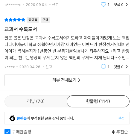
요. 그리고 엉덩이 떼지 않고 단숨에 읽어 내렸습니다. 한 페이지씩 읽을 때
마다 다음 내용이 너무 궁금해서 책장이 술술 넘어 간다고 합니다. 너무 너
c******e
2020.09.04.
신고
1
댓글
0
무 흥미진진
종이책
구매
교과서 수록도서
잘못 뽑은 반장은 교과서 수록도서이기도하고 아이들이 재밌게 보는 책입
니다아이들이 학교 생활하면서가장 재미있는 이벤트가 반장선거인데어떤
아이가 뽑히는지가 1년동안 반 분위기를엄청나게 좌우하지요그리고 반장
이 되는 친구는영광의 무게 못지 않은 책임의 무게도 지게 됩니다~주인공
친구들의 이야기를 읽으며아이들이 주변의 상황도 공감하고 이해하며바
x***x
2020.04.26.
신고
1
댓글
0
른 가치관을 길러나가는
리뷰 전체보기
리뷰
70
한줄평
114
클린봇
이 부적절한 글을 감지 중입니다.
설정