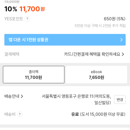
13,000
원
10
11,700
YES포인트
650원 (5%)
5만원 이상 구매 시 2천원 추가 적립
앱 다운 시 1천원 상품권
결제혜택
카드/간편결제 혜택을 확인하세요
종이책
eBook
11,700
원
7,650
원
배송안내
서울특별시 영등포구 은행로 11(여의도동,
변경
일신빌딩)
배송비
유료
(도서 15,000원 이상 무료)