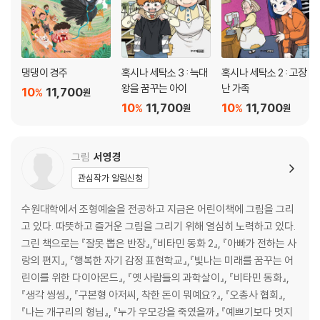
댕댕이 경주
혹시나 세탁소 3 : 늑대
혹시나 세탁소 2 : 고장
왕을 꿈꾸는 아이
난 가족
10
11,700
%
원
10
11,700
10
11,700
%
%
원
원
그림
서영경
관심작가 알림신청
수원대학에서 조형예술을 전공하고 지금은 어린이책에 그림을 그리
고 있다. 따뜻하고 즐거운 그림을 그리기 위해 열심히 노력하고 있다.
그린 책으로는 『잘못 뽑은 반장』,『비타민 동화 2』, 『아빠가 전하는 사
랑의 편지』, 『행복한 자기 감정 표현학교』,『빛나는 미래를 꿈꾸는 어
린이를 위한 다이아몬드』, 『옛 사람들의 과학살이』, 『비타민 동화』,
『생각 씽씽』, 『구본형 아저씨, 착한 돈이 뭐예요?』, 『오총사 협회』,
『나는 개구리의 형님』, 『누가 우모강을 죽였을까』 『예쁘기보다 멋지