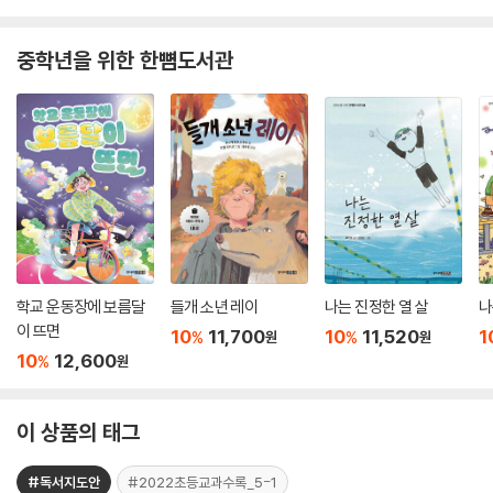
중학년을 위한 한뼘도서관
학교 운동장에 보름달
들개 소년 레이
나는 진정한 열 살
나
이 뜨면
10
11,700
10
11,520
1
%
%
원
원
10
12,600
%
원
이 상품의 태그
#독서지도안
#2022초등교과수록_5-1