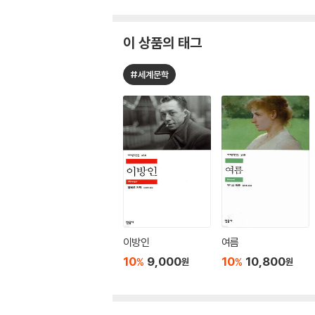
이 상품의 태그
#세계문학
이방인
여름
10
9,000
10
10,800
%
%
원
원