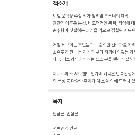
책소개
노벨 문학상 수상 작가 윌리엄 포크너의 대작
인간의 어두운 본성, 비도덕적인 폭력, 죄악에 
순수함이 짓밟히는 과정을 악으로 점철된 서트펜
거칠어 보이는 흑인들과 프랑스인 건축가를 데리고
소유주가 된 그는 자신의 부와 지위에 알맞는 가
다. 주디스와 약혼하려는 찰스 본을 헨리가 살해
미시시피 주 서트펜트 일가의 비극은 남북전쟁에서
의 본성 등 다양한 주제가 이 소설 안에 드러나 
목차
압살롬, 압살롬!
서트펜가 연보