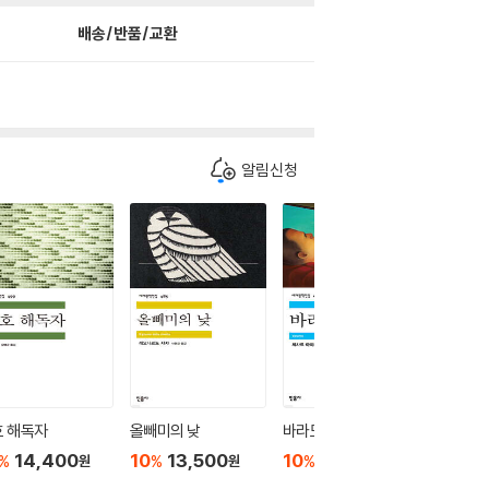
배송/반품/교환
알림신청
호 해독자
올빼미의 낮
바라모
사건
14,400
10
13,500
10
10,800
10
1
%
%
%
%
원
원
원