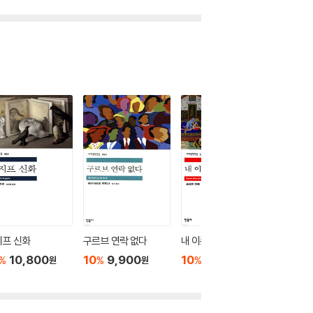
지프 신화
구르브 연락 없다
내 이름은 빨강 1
페스트
10,800
10
9,900
10
11,700
10
1
%
%
%
%
원
원
원