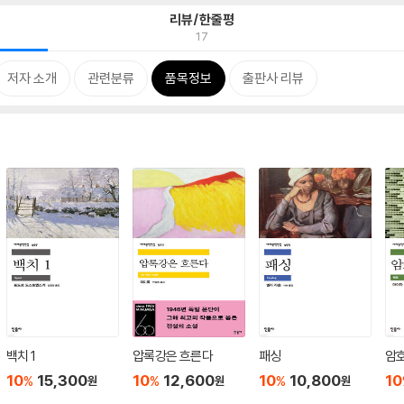
리뷰/한줄평
17
저자 소개
관련분류
품목정보
출판사 리뷰
백치 1
압록강은 흐른다
패싱
암
10
15,300
10
12,600
10
10,800
10
%
%
%
원
원
원