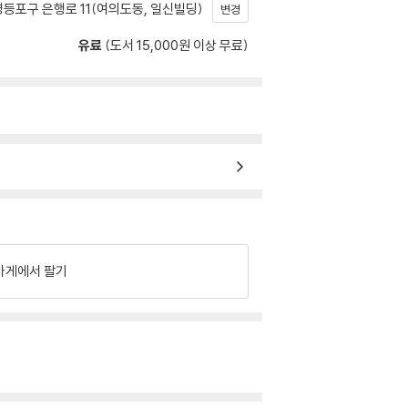
등포구 은행로 11(여의도동, 일신빌딩)
변경
유료
(도서 15,000원 이상 무료)
가게에서 팔기