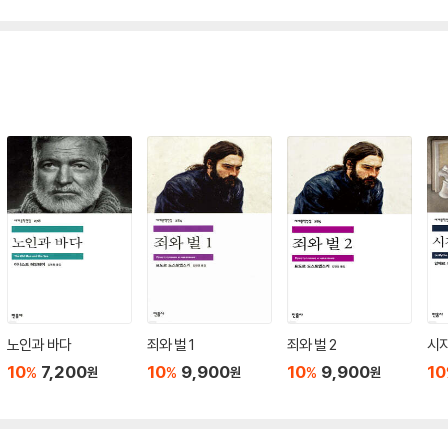
노인과 바다
죄와 벌 1
죄와 벌 2
시
10
7,200
10
9,900
10
9,900
10
%
%
%
원
원
원