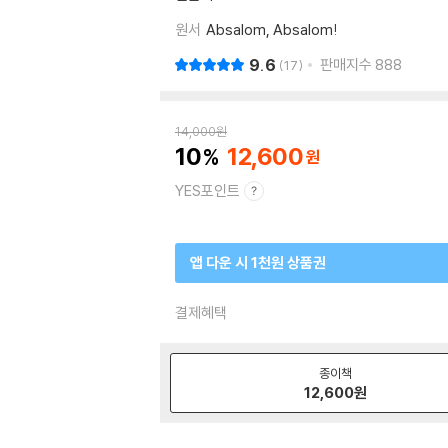
원서
Absalom, Absalom!
9.6
판매지수
888
17
14,000
원
10
12,600
YES포인트
앱 다운 시 1천원 상품권
결제혜택
종이책
12,600
원