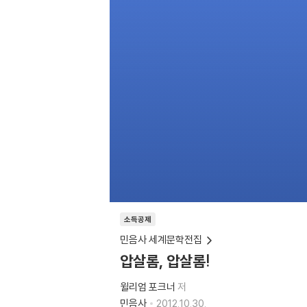
소득공제
민음사 세계문학전집
압살롬, 압살롬!
윌리엄 포크너
저
민음사
2012.10.30.