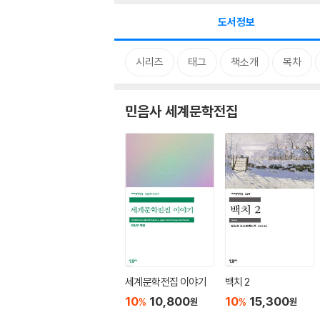
도서정보
시리즈
태그
책소개
목차
민음사 세계문학전집
세계문학전집 이야기
백치 2
10
10,800
10
15,300
%
%
원
원