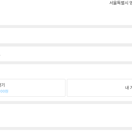
서울특별시 영
.
팔기
내 
600원