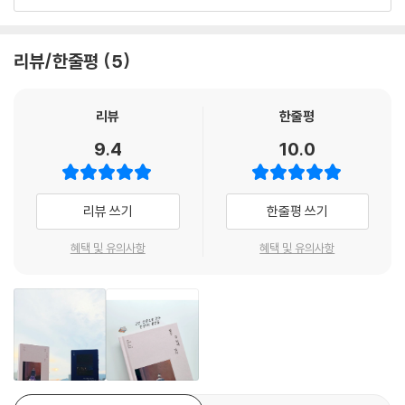
이다.
꽃밭에 별을 뿌리듯. 난 쓰루를 좋아했다.
베르트 발저, 미야자와 겐지, 버지니아 울프, 베아트릭스 포터, 시마자키
--- pp.218-219 「니이미 난키치 l 꽃을 묻다 - 사랑, 네가 좋으면 나도 좋
- 백수린 (소설가, 작가)
도손, 아쿠타가와 류노스케, 알도 레오폴드, 알베르 카뮈, 알퐁스 도데, 어
아」 중에서
리뷰/한줄평
5
니스트 헤밍웨이, 오리쿠치 시노부, 윌리엄 포크너, 조지 기싱, 조지 오웰,
찰스 디킨스, 카렐 차페크, 폴 부르제, 헤르만 헤세, 헨리 데이비드 소로의
개를 키운다는 건 우리가 개를 지킨다는 것이다. 조심성 있게 한 발 한 발
산문이 담겨 있다. 빛나는 낮을 되새겨주는 이 25인 28편의 엄선된 작품들
리뷰
한줄평
따라가고, 절대 멀리 떨어지지 않는다. 적이든 도둑이든 개를 위협하면 몸
을 읽으며, 독자들은 이제껏 없던 풍성한 인생 산책을 경험하게 될 것이다.
을 내던져 싸운다. 자기 개를 보호하고 지키는 인간이 고대부터 경계심과
9.4
10.0
충성심을 상징하게 된 건 그 때문이다. 개를 키운 이래로 난 눈을 반만 감고
세계적 작가들의 진지한 사유와 삶을 바라보는 시선을 비교하며 읽을 순
잔다. 누가 민다를 훔쳐 가진 않는지 지켜보려고 말이다. 민다가 산책하고
없을까?
싶어 하면 난 산책하러 나간다. 민다가 자고 싶어 하면 난 앉아 글을 쓴다.
리뷰 쓰기
한줄평 쓰기
밤의 죽음애서 낮의 사랑까지 10개의 주제로 나눠 엮은 이제껏 없던 새로
아주 작은 소리도 놓치지 않으려 귀를 쫑긋 세운 채 말이다. 낯선 개가 다가
운 구성의 세계 산문선
오면 난 등을 곧추세우고는 이를 드러내며 무섭게 으르렁거린다. 그러면
혜택 및 유의사항
혜택 및 유의사항
민다는 나를 돌아보곤 꼬리를 흔들며 아주 분명한 눈빛으로 이렇게 말한
꽃피는책 산문선 ‘인생 산책자를 위한 밤과낮 에디션’은 우리가 사랑했고,
다.
사랑하며, 사랑할 세계적 작가들의 산문을 밤과 낮이라는 두 개의 시공간
“인간, 네가 날 지켜준단 걸 알고 있어.”
으로 나눠 엮은 새로운 구성의 책이다. 밤과 낮은 단순한 시간 구분을 넘어
--- pp.276-277 「카렐 차페크 l 민다, 혹은 개를 키운다는 것 - 반려,
추상적 차원에서 보면, 일생을 사는 동안 우리 삶을 관통하는 여러 주제를
우린 모두 누군가의 첫사랑이었다
그 온도와 명암에 따라 담고 있는 상징적 개념이라 할 수 있다. 이는 그래서
시간이자 공간이고, 공간이자 시간이 된다. 그리고 그 시공간에는 한편에