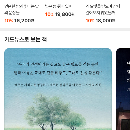
안온한 밤과 빛나는 낮
빛은 등 뒤에 있어
왜 달빛을 받으며 잠시
의 문장들
걸어보지 않았을까
10
19,800
%
원
10
16,200
10
18,000
%
%
원
원
카드뉴스로 보는 책