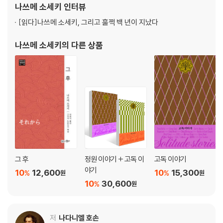
나쓰메 소세키
인터뷰
사랑, 네가 좋으면 나도 좋아
패했다. 소세키는 뒤늦게 하늘이 내린 자기 재능과 자신이 가야 할
[읽다]
나쓰메 소세키, 그리고 훌쩍 백 년이 지났다
폴 부르제 l 진실한 감정
니이미 난키치 l 꽃을 묻다
나쓰메 소세키
의 다른 상품
나쓰메 소세키 l 유리문 안에서
오리구치 시노부 l 부재중일 때
너새니얼 호손 l 아이와 나
반려, 우린 모두 누군가의 첫사랑이었다
윌리엄 포크너 l 그의 이름은 피트였다
데라다 도라히코 l 새끼 고양이
카렐 차페크 l 민다, 혹은 개를 키운다는 것
그 후
정원 이야기 + 고독 이
고독 이야기
버지니아 울프 l 충실한 친구에 관하여
야기
10
12,600
10
15,300
%
%
원
원
찰스 디킨스 l 두 큰까마귀
10
30,600
%
원
베아트릭스 포터 l 산토끼 길들이기
작가 소개
저
나다니엘 호손
원문 출처