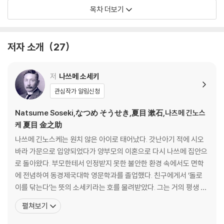
목차 더보기
계절, 낯설지 않은 서정
로베르트 발저 l 그라이펜 호수
저자 소개
27
조지 오웰 l 두꺼비를 생각하며
알도 레오폴드 l 삼월, 기러기가 돌아오다
시마자키 도손 l 밤이 짧은 계절
저
나쓰메 소세키
알베르 카뮈 l 알제의 여름
관심작가 알림신청
다자이 오사무 l 아, 가을
조지 기싱 l 겨울 1
Natsume Soseki,なつめ そうせき,夏目 漱石,나츠메 긴노스
케 夏目 金之助
여행, 그해 일어난 일 중 지금까지 좋은 일
나쓰메 긴노스케는 원치 않은 아이로 태어났다. 갓난아기 적에 시오
바라 가문으로 입양되었다가 양부모의 이혼으로 다시 나쓰메 집안으
어니스트 헤밍웨이 l 슈룬스에서 보낸 겨울
로 돌아왔다. 부모한테서 인정받지 못한 불안한 환경 속에서도 면학
로버트 루이스 스티븐슨 l 도보 여행
에 전념하여 동경제국대학 영문학과를 졸업했다. 친구에게서 ‘돌로
미야자와 겐지 l 영국 해안
이를 닦는다’는 뜻의 소세키라는 호를 물려받았다. 그는 거의 평생 어
알퐁스 도데 l 오렌지
디 한곳에 정착하지 못했다. 이곳저곳에서 영어교사 생활을 전전하다
펼쳐보기
알베르 카뮈 l 수수께끼
가 일본 정부의 명령으로 영국 국비유학을 떠났지만 제대로 적응하지
못한 채 신경쇠약에 시달리면서 자기의 본령을 찾느라 유학생활도 실