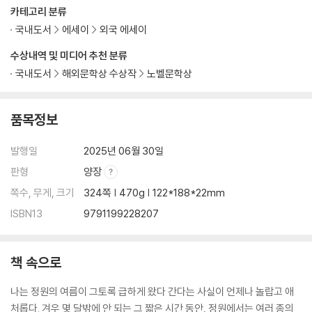
카테고리 분류
국내도서
에세이
외국 에세이
수상내역 및 미디어 추천 분류
국내도서
해외문학상 수상작
노벨문학상
품목정보
발행일
2025년 06월 30일
판형
양장
쪽수, 무게, 크기
324쪽 | 470g | 122*188*22mm
ISBN13
9791199228207
책 속으로
나는 정원의 여름이 그토록 급하게 왔다 간다는 사실이 언제나 놀랍고 애
처롭다. 겨우 몇 달밖에 안 되는 그 짧은 시간 동안, 정원에서는 여러 종의