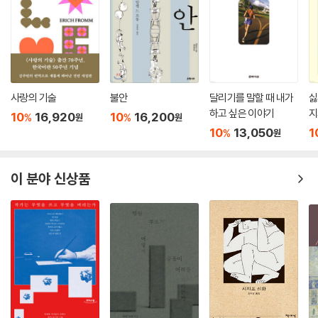
면?
작가도 착각할 수 있는데, 이 착각을 확인했다면? 꽃피는책은 이 질문들에
대한, 이 수수께끼들에 대한 답이 주석에 있다고 판단했기에, 이 주석이 각
각의 작품을 독자에게 더 온전히 더 충실하게 전하는 일이라 믿었기에 가
사랑의 기술
불안
달리기를 말할 때 내가
싫
능한 많은 주석을 요청한 것이다.
하고 싶은 이야기
지
10
16,920
10
16,200
%
%
원
원
10
13,050
1
다행히도 세 젊은 번역가 겸 연구자 겸 출판인은 이런 요청에 흔쾌히 응해
%
원
줬다. 꽃피는책 산문선 ‘인생 산책자를 위한 밤과낮 에디션 2’ 『빛은 등 뒤
에 있어』 속 이런 번역과 주석은 무척이나 오래 걸릴 수밖에 없는, 더 까다
이 분야 신상품
로울 수밖에 번역 작업을 몹시도 꼼꼼하게, 하지만 즐거운 마음으로 해준
세 번역가가 전해주는 뜻밖의 멋진 선물이다.
어쨌든 피트는 한 마리 개일 뿐이었다. 전생 없이 태어나 세상에 별 기대를
품지도, 영생을 원하지도 않았다. 음식(아는 손길과 알아들을 수도, 답을
할 수도 없는 말을 하지만 아는 목소리가 애정을 담아 준다면 종류나 양은
상관하지 않았다), 뛰어다닐 땅, 숨 쉴 공기, 철마다의 햇빛과 비, 그리고
땅을 알고 태양을 느끼기 훨씬 오래전부터 그의 유산이었던, 맡아본 적도