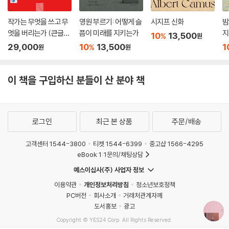
없지만 충실하고 믿음직한 조상에게 물려받아 이미 그 냄새를 아는 메추라
기. 이것이 피트가 원했던 전부다. 하지만 십이 년은 그리 길지도, 그것을
작가는 무엇을 쓰고 무
영원 부르기: 어떻게 슬
시지프 신화
밤
채우는 데 그리 많은 게 필요하지도 않은 시간이기에 그의 자연 수명인 팔
엇을 버리는가 (큰글자
픔이 미래를 지키는가
지
10
13,500
%
원
년이나 십 년, 또는 십이 년을 채우기엔 이만으로도 충분했을 것이다. - 윌
도서)
29,000
10
13,500
1
%
원
원
리엄 포크너, 「그의 이름은 피트였다」 중
겐지와 학생들이 킬로테리움 발자국을 발견한 육 년 뒤, 지질학자 사이토
이 책을 구입하신 분들이 산 분야 책
후미오?藤文雄는 이와 관련한 학술논문을 발표했는데, 논문은 일본에서
발견된 이 발견은 일본의 과학적 자연사 연구를 추동하는 계기가 되었으며
겐지의 상상력을 자극, 훌륭한 작품을 탄생시킨 원동력이 되기도 했다. (오
로그인
최근 본 상품
주문/배송
이시 마사노리, 「특별전 화석예술 - 제1부 독일 튀빙겐대학 생흔 화석 컬렉
션, 제2부 하나마키의 족적 화석」, 『이와테현 박물관 소식지』 No. 94, 20
고객센터 1544-3800
티켓 1544-6399
중고샵 1566-4295
02, p.4.) - 미야자와 겐지, 「영국 해안」 속 다섯 번째 주석
eBook 1:1문의/채팅상담
예스이십사(주) 사업자 정보
꽃피는책의 ‘인생 산책자를 위한 밤과낮 에디션’은 세계 문학사에 거대한
이용약관
개인정보처리방침
청소년보호정책
발자취를 남긴 작가들의 산문을 두 권에 나눠 엮은 책이다. 밤과 낮은 하루
PC버전
회사소개
거래처관계자께
의 시간을 반으로 가르는 과학적 구분이지만, 우리 삶을 구성하고, 지배하
도서홍보
광고
고, 이끌고, 관통하는 여러 주제를 그 온도와 명암에 따라 가르는 정서적 구
Copyright © YES24 Corp. All Rights Reserved.
분이기도 하다. 불면, 고독, 상실, 죽음 등은 밤의 영역으로, 자연, 사랑, 여
MATOM11