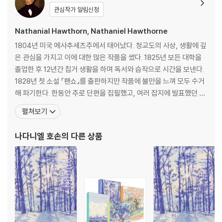
관심작가 알림신청
Nathanial Hawthorn, Nathaniel Hawthorne
1804년 미국 메사추세츠주에서 태어났다. 청교도의 사상, 생활에 깊
은 관심을 가지고 이에 대한 많은 작품을 썼다. 1825년 보든 대학을
졸업한 후 12년간 칩거 생활을 하며 독서와 습작으로 시간을 보낸다.
1828년 첫 소설 『팬쇼』를 출판하지만 작품에 불만을 느껴 모두 수거
해 파기한다. 한동안 주로 단편을 집필했고, 여러 잡지에 발표했던 작
품 중 18편을 추려 『트와이스 톨드 테일스』라는 단편집을 출간해 호
펼쳐보기
평을 받으며 이름을 알리게 된다. 독실한 청교도 집안에서 태어났지
만, 신의 이름으로 선조들이 저지른 죄악에 개탄하며 성을 Hathorn
나다니엘 호손
의 다른 상품
e에서 Hawthorne으로