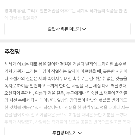
언덕 위 이정표나 넓은 길이 만나는 나무 아래 같은 데 이르면 배낭을 내려
놓고 그늘에 앉아 파이프 담배를 핀다. 자신에게로 빠져들고, 새들은 고갤
영미와 유럽, 그리고 일본어권을 아우르는 세계적 작가들의 작품을 한 번
돌려 쳐다본다. 담배 연기는 천국의 푸른 지붕 아래 오후 속으로 흩어지고,
에 만날 순 없을까?
햇빛은 두 발 위에 따뜻하게 내려앉고, 시원한 공기는 목을 스치며 열린 셔
32인의 작품 51편을 만날 수 있는 이제껏 없던 풍성한 구성의 세계 산문
출판사 리뷰 더보기
츠 사이로 들어온다. 이럴 때 행복하지 않다면 악마의 마음을 가진 것이다.
선
길가에서 최대한 꾸물거리고 싶으리라. 마치 밀레니엄이 온 듯, 벽시계와
손목시계를 지붕 위로 던지고 시간이나 계절을 더는 기억하지 않으려 하리
카프카, 헤세, 울프, 헤밍웨이, 소세키, 오사무 등 한 명 한 명이, 이름 하나
추천평
라. 살면서 시간을 생각하지 않는 것은 영원을 사는 것과 같다. 배고픔만으
하나가 각자의 나라와 각자의 문화권을 넘어 그 자체로 세계 문학사인 작
로 시간을 알고, 졸음이 오는 것만으로 하루를 끝내는 도보 여행을 해보지
가들의 작품을 한 권의 책으로 만날 순 없을까? 그들 각자의 내밀한 삶과
헤세가 이끄는 대로 봄을 맞이한 정원을 거닐다 발저의 그라이펜 호수를
않으면 여름날이 얼마나 긴지 결코 모를 것이다. 나는 시계가 거의 없는 마
그들 문학의 수수께끼를 풀어줄 열쇠가 담긴 산문들을? 꽃피는책의 ‘인생
거쳐 카뮈가 그리는 태양이 작열하는 알제에 이르렀을 때, 훌륭한 시인이
을을 안다.
산책자를 위한 밤과낮 에디션’은 이 바람을 충족해줄 이제껏 없던 풍성한
나 소설가의 산문은 세파 속에서 무뎌진 촉수로는 감각할 수 없는 것들을
--- pp.146-147 「로버트 루이스 스티븐슨 l 도보 여행 - 여행, 그해 일어
구성의 세계 고전 산문선으로 영미, 유럽, 일본어권을 아우르는 세계적 작
독자로 하여금 발견하고 느끼게 한다는 사실을 나는 새삼 다시 깨달았다.
난 일 중 지금까지 좋은 일」 중에서
가 32인의 산문 51편을 밤 에디션과 낮 에디션 두 권으로 나눠 엮은 책이
오렌지와 두꺼비, 여름과 겨울 같은, 누구에게나 익숙한 소재들이 작가들
다. 여행 중에서든 침대 맡이든 언제 어디서나 가까이 두고 읽을 수 있기를,
의 시선 속에서 다시 태어난다. 일상의 감각들이 한낮의 햇살을 받기라도
쓰루는 늘 꽃을 잘 다듬어 아름다운 파노라마를 만들어냈고, 그걸 보여주
먼저 인생을 산책한 대가들의 산책길을 함께 하는 즐거움을 온전히 누릴
한 것처럼 생동감 있게 되살아난다. 산문을 한 편씩 읽고 덮을 때마다 시공
는 걸 좋아했다. 처음에는 린타로와 내가 술래가 되어 쓰루가 숨겨둔 그 아
수 있길 바라며.
간을 넘어 아주 멀고 아름다운 곳으로 여행을 다녀온 듯한 기분을 느꼈다.
름다운 꽃을 찾아다녔다. 나는 쓰루가 만든 꽃 세계에 늘 감탄했다. 쓰루는
우리가 사랑했고, 사랑하는 작가들의 산문을 공들인 번역으로 읽고픈 독자
꽃잎 한 장 한 장으로 잎과 열매까지 묘사해냈다. 가끔은 기모노 허리띠에
낮 에디션인 『빛은 등 뒤에 있어』에는 나쓰메 소세키, 너새니얼 호손, 니이
들에게 이 책을 권한다. 잊고 살았던 고전을 읽는 기쁨을 되찾을 수 있을 것
단 주머니에서 모래알 크기의 구슬을 꺼내 꽃잎 사이에 두기도 했다. 마치
추천평 더보기
미 난키치, 다자이 오사무, 데라다 도라히코, 로버트 루이스 스티븐슨, 로