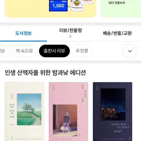
리뷰/한줄평
도서정보
배송/반품/교환
5
정보
책 속으로
출판사 리뷰
추천평
인생 산책자를 위한 밤과낮 에디션