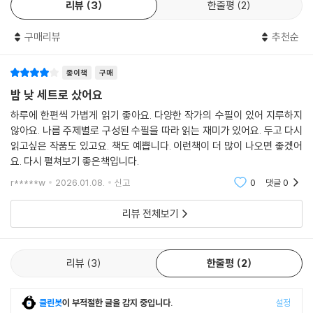
는 불면, 죽음, 산책, 쓰기, 고독 같은 것이, 다른 한편에는 공간, 계절, 여
리뷰
3
한줄평
2
행, 사랑, 반려 같은 것이 담길 수 있을 것이다. 우리 삶을 관통하는, 다른 온
도와 다른 명암을 가진 주제들 말이다.
구매리뷰
추천순
낮 에디션인 『빛은 등 뒤에 있어』는 공간, 계절, 여행, 사랑, 반려 등 다섯 가
종이책
구매
지 주제로 나뉘어 구성되어 있고, 이 각각의 주제에는 각각 세계적 작가의
밤 낮 세트로 샀어요
작품이 담겨 있다. 독자들은 헤세의 명료한 정원과 류노스케의 감상적 스
하루에 한편씩 가볍게 읽기 좋아요. 다양한 작가의 수필이 있어 지루하지
미다강을, 카뮈의 철학적 여름과 오사무의 문학적 가을을, 헤밍웨이의 회
않아요. 나름 주제별로 구성된 수필을 따라 읽는 재미가 있어요. 두고 다시
한 가득한 슈룬스 여행기와 도데의 기쁨에 떠는 알제 여행기를, 부르제의
읽고싶은 작품도 있고요. 책도 예쁩니다. 이런책이 더 많이 나오면 좋겠어
이성적 사랑에 대한 심오한 질문과 소세키의 어머니에 대한 근원적 사랑
요. 다시 펼쳐보기 좋은책입니다.
을, 차페크의 드라마틱하고 유머러스한 개와 함께 살기와 디킨스의 기괴하
r*****w
2026.01.08.
신고
0
댓글
0
면서 슬픈 큰까마귀와 함께 살기를 읽으며 삶을 바라보는 너무도 다른 시
선을 만나는 즐거움과 그 안에 담긴 작가마다의 진지한 사유를 느껴보는
리뷰 전체보기
황홀함을 동시에 경험할 수 있을 것이다.
작가마다의 문체와 호흡부터 작품에 숨겨진 수수께끼까지 풀어 전해주는
리뷰
3
한줄평
2
번역을 만날 순 없을까?
이 바람을 충족해줄 이제껏 없던 충실한 번역의 세계 산문선
클린봇
이 부적절한 글을 감지 중입니다.
설정