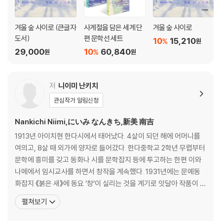
겨울 숲 사이로 (큰글자
사계절을 담은 세계 단
겨울 숲 사이로
도서)
편 문학선 세트
10
15,210
%
원
29,000
10
60,840
%
원
원
저
니이미 난키치
관심작가 알림신청
Nankichi Niimi,にいみ なんきち,新美 南吉
1913년 아이치현 한다시에서 태어났다. 4살이 되던 해에 어머니를
여의고, 8살 때 외가에 양자로 들어갔다. 한다중학교 2학년 무렵부터
문학에 흥미를 갖고 동화나 시를 문학잡지 등에 투고하는 한편 이와
나메에서 임시교사를 하면서 창작을 계속했다. 1931년에는 문예동
화잡지 《붉은 새》에 동요 ‘창’이 실리는 것을 계기로 잇달아 작품이 채
택되었다. 그 후 도쿄외국어대학교에 진학했고 졸업 후에는 고향의
펼쳐보기
여자고등학교에서 교원으로 근무하면서 창작활동을 계속했다.그러
나 결핵이 악화되어 1943년 29세의 짧은 나이에 세상을 떠났다. 그