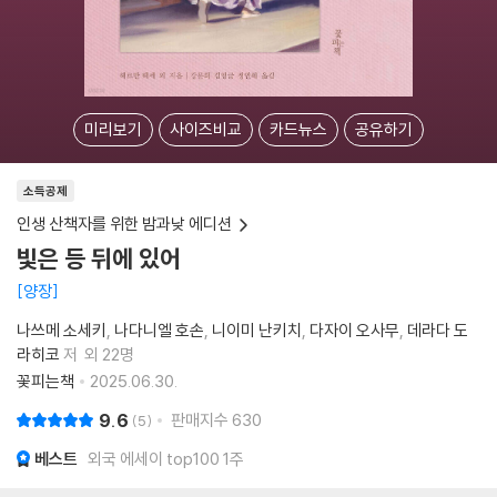
미리보기
사이즈비교
카드뉴스
공유하기
소득공제
인생 산책자를 위한 밤과낮 에디션
빛은 등 뒤에 있어
양장
나쓰메 소세키
나다니엘 호손
니이미 난키치
다자이 오사무
데라다 도
라히코
저
외 22명
꽃피는책
2025.06.30.
9.6
판매지수
630
5
베스트
외국 에세이 top100 1주