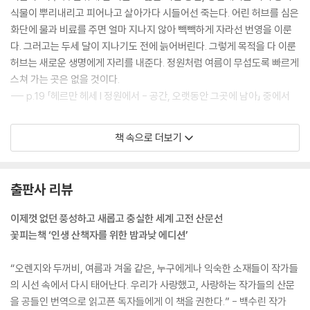
식물이 뿌리내리고 피어나고 살아가다 시들어선 죽는다. 어린 허브를 심은
화단에 물과 비료를 주면 얼마 지나지 않아 빽빽하게 자라선 번영을 이룬
다. 그러고는 두세 달이 지나기도 전에 늙어버린다. 그렇게 목적을 다 이룬
허브는 새로운 생명에게 자리를 내준다. 정원처럼 여름이 무섭도록 빠르게
스쳐 가는 곳은 없을 것이다.
--- p.19 「헤르만 헤세 l 정원에서 - 공간, 오랫동안 그곳에 남아」 중에서
알제에서는 ‘수영을 한다’고 말하지 않고 ‘수영을 때린다’고 말한다. 표현이
책 속으로 더보기
중요한 건 아니다. 젊은이들은 항구에서 수영을 하다 부표 위에 올라가 숨
을 돌린다. 예쁜 여자가 올라 있는 부표 곁을 헤엄쳐 지날 때면 남자는 친구
들에게 이렇게 소리친다. “내가 말했지. 갈매기라니까!” 건강한 즐거움이
출판사 리뷰
도처에 가득하다. 대부분 젊은이는 매일 햇볕 아래서 벌거벗은 몸으로 놀
다 정오가 되면 간단한 점심을 먹곤 하는 이런 생활을 겨울까지 지속한다.
이제껏 없던 풍성하고 새롭고 충실한 세계 고전 산문선
육체의 청교도라 할 수 있는 나체주의자들의 따분한 설교집을 읽어서 이러
꽃피는책 ‘인생 산책자를 위한 밤과낮 에디션’
는 건 아니다. (정신적 이론 못지않게 사람을 성가시게 하는 육체적 이론도
있다.) 그저 햇볕을 쬐는 게 좋아서다.
“오렌지와 두꺼비, 여름과 겨울 같은, 누구에게나 익숙한 소재들이 작가들
--- p.92 「알베르 까뮈 l 알제의 여름 - 계절, 낯설지 않은 서정」 중에서
의 시선 속에서 다시 태어난다. 우리가 사랑했고, 사랑하는 작가들의 산문
을 공들인 번역으로 읽고픈 독자들에게 이 책을 권한다.” - 백수린 작가