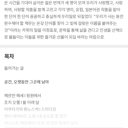
은 시간을 기대어 살아온 젊은 번역가 세 명이 모여 우리가 사랑했고, 사랑
하며, 사랑할 작품을 함께 고르고 각각 영미, 유럽, 일본어권 작품을 맡아
한 단어 한 단어 꼼꼼하고 충실하게 우리말로 되짚었다. “우리가 사는 동안
완수해야 할 책무는 온갖 단어를 찾아 그 빛에 걸맞은 이름을 붙여주는
것”이라는 카뮈의 말을 이정표로, 문학을 통해 삶을 견디고 인생을 산책으
로 물들이는 이들을 위한 즐거운 선물이 되길 바라는 마음으로.
목차
들어가는 글
공간, 오랫동안 그곳에 남아
헤르만 헤세 l 정원에서
조지 오웰 l 물 아래 달
아쿠타가와 류노스케 l 스미다강
헨리 데이비드 소로 l 내 손으로 집 짓기
어니스트 헤밍웨이 l 모로 성 연안 청새치 낚시