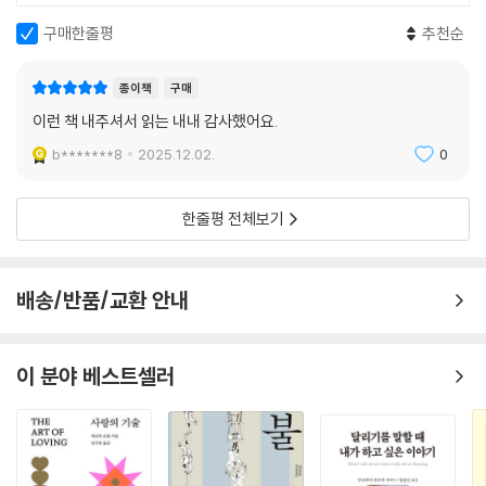
‘인생 산책자를 위한 밤과낮 에디션’을 기획하며 꽃피는책은 젊은 번역가,
구매한줄평
추천순
그중에서도 문학 연구나 출판 관련 일을 함께하는 번역가를 찾았다. 원문
을 더 충실하게 옮겨줄 수 있을 것이어서였고, 원문에 숨겨진 수수께끼까
지 충실히 풀어줄 수 있을 것이어서였다.
종이책
구매
이런 책 내주셔서 읽는 내내 감사했어요.
꽃피는책은 우선, 단락 분량의 통일성이나 내용 전달의 용이성을 위해 긴
b*******8
2025.12.02.
0
단락을 자의적으로 쪼갬으로써 작가의 문체와 원문의 단락이 지닌 호흡을
조정하는 것부터 시작, 작가의 의도를 접어두고 더 쉬운 전달을 위해 원문
한줄평 전체보기
에 없는 단어를 넣거나 원문에 있는 단어를 빼는 것을 거쳐 우리말 쓰임에
맞추려 원문의 언어가 지닌 다름을 지우는 번역이 아닌, 쉼표 하나까지 온
전히 살려 작가의 문체와 호흡, 정확한 의도, 원문 언어의 다름을 그 어떤
배송/반품/교환 안내
번역보다 충실히 담아 전하는 번역을 요청했다.
더해, 꽃피는책은 꼭 필요하다고 판단되는 한에서 가능한 많은 주석을 요
이 분야 베스트셀러
청했다. 산문이나 시 같은 정서에 좀 더 기울어진 글을 옮기거나 펴낼 때면
대개의 번역가와 출판사는 ‘각주 포비아’가 된다. 하지만 원문에 라틴어 문
장이 있으면 어찌해야 할까? 우리나라 독자들은 잘 알지 못하나 작가의 사
회적 위치나 인간관계를 알려주는 인물이 등장했는데, 검색으로도 확인이
까다롭거나 기본 지식이나 정보 없이는 확인이 거의 불가능한 인물이라