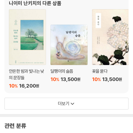
니이미 난키치
의 다른 상품
렇지만 금빛여우로 대표되는 110여 편의 동화와 60편
안온한 밤과 빛나는 낮
달팽이의 슬픔
꽃을 묻다
의 문장들
10
13,500
10
13,500
%
%
원
원
10
16,200
%
원
더보기
관련 분류