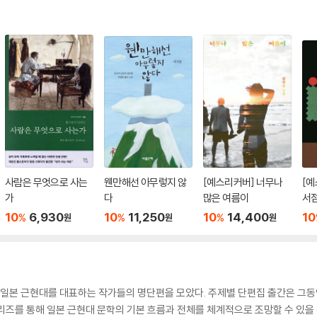
사람은 무엇으로 사는
웬만해선 아무렇지 않
[예스리커버] 너무나
[예
가
다
많은 여름이
서
10
6,930
10
11,250
10
14,400
10
%
%
%
원
원
원
 일본 근현대를 대표하는 작가들의 명단편을 모았다. 주제별 단편집 출간은 그동
리즈를 통해 일본 근현대 문학의 기본 흐름과 전체를 체계적으로 조망할 수 있을 