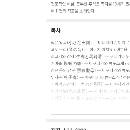
전문적인 해설, 풍부한 주석은 독자를 19세기 
해 11편의 작품을 소개한다.
목차
작은 왕국(小さな王國) ― 다니자키 준이치로 
고토 소리(琴の音) ― 히구치 이치요 / 이부용
쇠고기와 감자(牛肉と馬鈴薯) ― 구니키다 돗포
거미줄(蜘蛛の絲) ― 아쿠타가와 류노스케 / 
검은 옷의 성모(黑衣聖母) ― 아쿠타가와 류노
두자춘(杜子春) ― 아쿠타가와 류노스케 / 전
십력의 금강석(十力の金剛石) ― 미야자와 겐지
빛의 맨발(光の素足) ― 미야자와 겐지 / 박경
사람을 죽이는 개(人を殺す犬) ― 고바야시 다
곤여우(ごん狐) ― 니이미 난키치 / 최재철
기다린다(待つ) ― 다자이 오사무 / 김정희