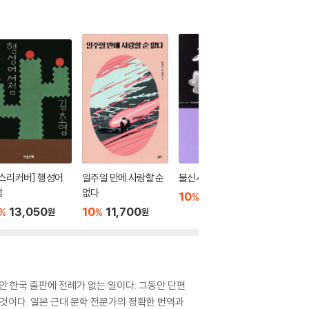
스리커버] 행성어
일주일 만에 사랑할 순
불신시대
애쓰지 
점
없다
10
12,600
10
1
%
%
원
13,050
10
11,700
%
%
원
원
안 한국 출판에 전례가 없는 일이다. 그동안 단편
것이다. 일본 근대 문학 전문가의 정확한 번역과