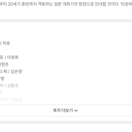
말부터 20세기 중반까지 격동하는 일본 개화기의 현장으로 안내할 것이다. 10권
/ 허호
 / 이정희
김현주
스케 / 김은영
은향
 / 심종숙
연
키지 / 이현준
목차 더보기