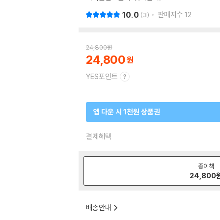
10.0
판매지수
12
3
24,800
원
24,800
YES포인트
앱 다운 시 1천원 상품권
결제혜택
종이책
24,800
배송안내