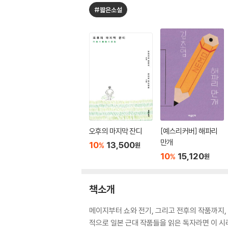
#짧은소설
오후의 마지막 잔디
[예스리커버] 해파리
만개
10
13,500
%
원
10
15,120
%
원
책소개
메이지부터 쇼와 전기, 그리고 전후의 작품까지,
적으로 일본 근대 작품들을 읽은 독자라면 이 시