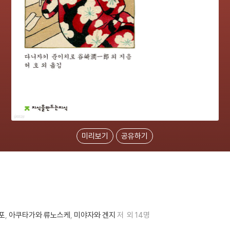
미리보기
공유하기
포
아쿠타가와 류노스케
미야자와 겐지
저
외 14명