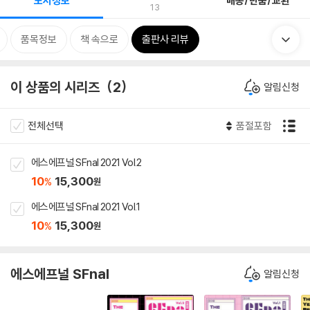
도서정보
배송/반품/교환
13
품목정보
책 속으로
출판사 리뷰
이 상품의 시리즈
2
알림신청
전체선택
품절포함
에스에프널 SFnal 2021 Vol.2
10
15,300
%
원
에스에프널 SFnal 2021 Vol.1
10
15,300
%
원
에스에프널 SFnal
알림신청