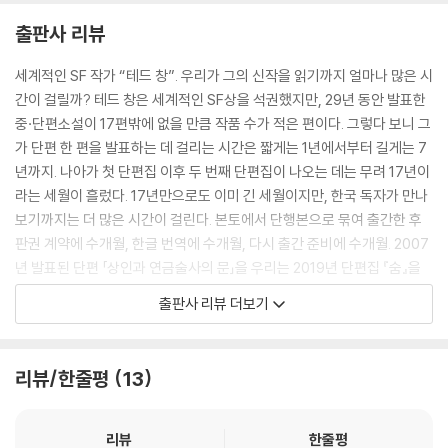
인류에게 이익이 될 뿐만 아니라, 우리의 도덕적 의무를 다한다는 점에서
출판사 리뷰
는 훨씬 더 효과적이기 때문이다.
--- 테드 창, 「2059년에도 부유층 자녀들이 여전히 유리한 이유」 중에서
세계적인 SF 작가 “테드 창”. 우리가 그의 신작을 읽기까지 얼마나 많은 시
간이 걸릴까? 테드 창은 세계적인 SF상을 석권했지만, 29년 동안 발표한
누리가 기쁜 듯이 옹알거리기 시작했다. 아이샤가 한 번도 들어본 적이 없
중·단편소설이 17편밖에 없을 만큼 작품 수가 적은 편이다. 그렇다 보니 그
는 소리였다. 아이샤는 잠시 흐느꼈다. 지아니를 떠올리며, 칭이를 떠올리
가 단편 한 편을 발표하는 데 걸리는 시간은 짧게는 1년에서부터 길게는 7
며, 참담하게 변했을지도 모를 지구의 상황을 떠올리며.
년까지. 나아가 첫 단편집 이후 두 번째 단편집이 나오는 데는 무려 17년이
--- 그렉 이건, 「고향으로 돌아가는 길」 중에서
라는 세월이 흘렀다. 17년만으로도 이미 긴 세월이지만, 한국 독자가 만나
보기까지는 더 많은 시간이 걸린다. 본토에서 단행본으로 묶여 출간한 후
사키는 자신에게 편견이 있는 것을 알았고, 자신이 속한 현실이 엉망으로
판권 계약에 수개월, 한글 번역에 수개월, 다시 출간 준비에 수개월. 2007
손상되고 불완전하리라는 것도 알았다. 자신이 모든 것을 다 파악하지조차
년 발표된 단편 「상인과 연금술사의 문」을 우리는 2019년 단편집 『숨』을
못하리라는 말은 적지 않을 터였지만, 그럼에도 사키는 이야기의 양쪽 면
통해 읽어야만 했다. 테드 창과 우리를, 세계와 우리를 가로막는 이 12년이
출판사 리뷰 더보기
을 할 수 있는 한 모두 기록했다.
라는 세월을 그저 참고 기다려야만 하는 걸까? 2009년 부천영화제 인터
이것은 사랑 이야기, 우리가 만나는 일련의 순간 가운데 마지막의 이야기.
뷰에서 테드 창은 "SF는 변화하는 세계를 담는 그릇“이라고 했다. 2021
--- 캐롤라인 M. 요킴, 「사랑의 고고연대학」 중에서
년, 지금 우리의 세계는 아주 빠르게 변화하고 있다. 이런 세계를 담아내기
리뷰/한줄평
13
위해선 그보다 더 빨리 움직여야 하고, 그렇기에 SF는 그 어떤 문학보다도
결국, 서점 전체가 휴식을 취하게 됐다. 가끔 한 번씩 전투의 굉음과 경련
시간에 예민해야 한다. 그리하여 허블은 “테드 창” “켄 리우” “N. K. 제미
때문에 잠에서 깼지만, 나중에 가서는 그것조차도 잦아들면서, 몰리의 귀
신”을 비롯한 세계적 작가의 신작을 국내에 선보이는 연간 선집 시리즈가
리뷰
한줄평