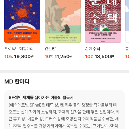
프로젝트 헤일메리
긴긴밤
순례 주택
홍
10
19,800
10
11,250
10
13,500
1
%
%
%
원
원
원
MD 한마디
SF적인 세계를 살아가는 이들의 필독서
〈에스에프널 SFnal〉은 테드 창, 켄 리우 등의 쟁쟁한 작가들부터 떠
오르는 신예 작가의 소설까지, 화제의 신작을 한데 엮은 선집이다. 최
근 휴고 상, 네뷸러 상, 로커스 상에 호명된 다수의 작품을 수록한, 세
계 SF의 현주소를 가장 가까이에서 목도할 수 있는, 그야말로 ‘SF적