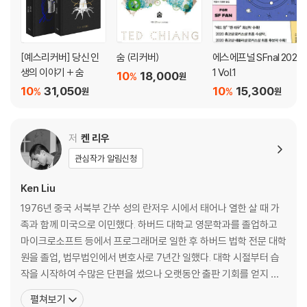
토비아스 S. 버켈, 「은하 관광 산업 지구」
2020 로커스상 단편 부문 최종 후보작
[예스리커버] 당신 인
숨 (리커버)
에스에프널 SFnal 202
생의 이야기 + 숨
1 Vol.1
10
18,000
%
원
조너선 스트라한, 「새로운 출발점에 서서」
10
31,050
10
15,300
%
%
원
원
저
켄 리우
Vol. 2 차례
관심작가 알림신청
Ken Liu
N. K. 제미신, 「비상용 피부」
1976년 중국 서북부 간쑤 성의 란저우 시에서 태어나 열한 살 때 가
2020 휴고상 중편 부문 수상작, 2020 로커스상 중편 부문 최종 후보작
족과 함께 미국으로 이민했다. 하버드 대학교 영문학과를 졸업하고
마이크로소프트 등에서 프로그래머로 일한 후 하버드 법학 전문 대학
프랜 와일드, 「폭풍의 목록」
원을 졸업, 법무법인에서 변호사로 7년간 일했다. 대학 시절부터 습
2020 네뷸러상 단편 부문 수상작, 2020 휴고상?로커스상 단편 부문 최
작을 시작하여 수많은 단편을 썼으나 오랫동안 출판 기회를 얻지 못
종 후보작
하다가 2002년 오슨 스콧 카드가 편집한 『포보스 SF 단편선』에 「카
펼쳐보기
르타고의 장미」를 발표하며 소설가로 첫발을 내디뎠다. 이후 2011년