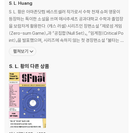
S. L. Huang
조너선 스트라한, 「새로운 출발점에 서서」
S. L. 황은 아마존닷컴 베스트셀러 작가로서 수학 천재 슈퍼 영웅이
등장하는 특이한 소설을 쓰며 매사추세츠 공과대학교 수학과 졸업장
을 보람차게 활용한다. 〈캐스 러셀〉 시리즈인 장편소설 『제로섬 게임
(Zero-sum Game)』과 『공집합(Null Set)』, 『임계점(Critical Po
int)』을 발표했으며, 시리즈에 속하지 않는 첫 경장편소설 『불타는 장
미들(Burning Roses)』이 2020년 출간됐다. 황의 단편소설은 [아
펼쳐보기
날로그]와 [스트레인지 호라이즌스], [판타지 앤드 사이언스 픽션F
&SF] 을 비롯한 여러 잡지에 실렸다. 황은 할리우드에서 스턴트 연기
S. L. 황
의 다른 상품
자 겸 무