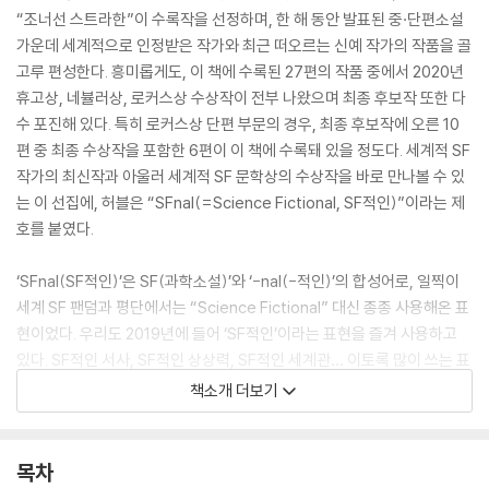
“조너선 스트라한”이 수록작을 선정하며, 한 해 동안 발표된 중·단편소설
가운데 세계적으로 인정받은 작가와 최근 떠오르는 신예 작가의 작품을 골
고루 편성한다. 흥미롭게도, 이 책에 수록된 27편의 작품 중에서 2020년
휴고상, 네뷸러상, 로커스상 수상작이 전부 나왔으며 최종 후보작 또한 다
수 포진해 있다. 특히 로커스상 단편 부문의 경우, 최종 후보작에 오른 10
편 중 최종 수상작을 포함한 6편이 이 책에 수록돼 있을 정도다. 세계적 SF
작가의 최신작과 아울러 세계적 SF 문학상의 수상작을 바로 만나볼 수 있
는 이 선집에, 허블은 “SFnal(=Science Fictional, SF적인)”이라는 제
호를 붙였다.
‘SFnal(SF적인)’은 SF(과학소설)’와 ‘-nal(-적인)’의 합성어로, 일찍이
세계 SF 팬덤과 평단에서는 “Science Fictional” 대신 종종 사용해온 표
현이었다. 우리도 2019년에 들어 ‘SF적인’이라는 표현을 즐겨 사용하고
있다. SF적인 서사, SF적인 상상력, SF적인 세계관… 이토록 많이 쓰는 표
현인데, 도대체 ‘SF적인’ 것이 뭘까? 우리는 이토록 SF적인 세계를 어떻게
책소개 더보기
살아야 할까? 그 물음에 대한 대답을, 세계적인 SF 작가들의 생각을 이 책
을 통해 읽을 수 있다.
목차