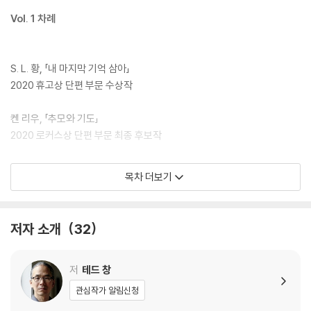
Vol. 1 차례
S. L. 황, 「내 마지막 기억 삼아」
2020 휴고상 단편 부문 수상작
켄 리우, 「추모와 기도」
2020 로커스상 단편 부문 최종 후보작
테드 창, 「2059년에도 부유층 자녀들이 여전히 유리한 이유」
목차 더보기
2020 로커스상 단편 부문 최종 후보작
그렉 이건, 「고향으로 돌아가는 길」
저자 소개
32
캐롤라인 M. 요킴, 「사랑의 고고연대학」
2020 휴고상?네뷸러상 중편 부문 최종 후보작
저
테드 창
관심작가 알림신청
말카 올더, 「튼튼한 손전등과 사다리」