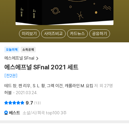
미리보기
사이즈비교
카드뉴스
공유하기
오늘의책
소득공제
에스에프널 SFnal
에스에프널 SFnal 2021 세트
전2권
테드 창
켄 리우
S. L. 황
그렉 이건
캐롤라인 M. 요킴
저
외 27명
허블
2021.03.24.
9.7
13
베스트
소설/시/희곡 top100 3주