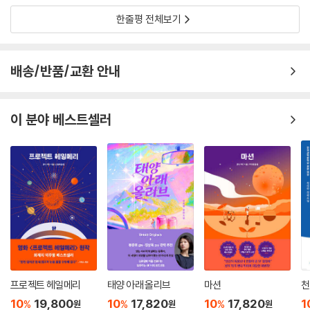
『에스에프널 SFnal 2021 Vol. 1』의 또 다른 이름은 ‘SF Fan’이다. ‘For SF
한줄평 전체보기
Fan.’ SF를 사랑하는 모든 독자를 위한, 가장 환상적이며 결정적인 작품 1
5편이다. ‘환상적인 작품’의 선정 기준은 다음과 같다. SF 전문 독자가 아
니더라도 ‘환상적’이라는 감탄사가 절로 나오게 만드는, ‘과학’이라는 진입
배송/반품/교환 안내
장벽을 어느 정도 허물어뜨린 ‘판타지’와 ‘SF’가 적절히 조합된 작품을 선
정했다. 둘째, ‘결정적인 작품’의 선정 기준은 다음과 같다. 우리가 지극히
“SF적인” 세계를 살고 있단 점에서, 현재 우리 세계의 사정이나 요구에
이 분야 베스트셀러
‘결정적’으로 맞아떨어지는 작품을, 말 그대로 시의성을 갖춘 작품을 선정
했다.
그렇기에 2020년 휴고상 단편 부문 수상작인 “S. L. 황”의 「내 마지막 기
억 삼아」를 첫 번째 수록작으로, 2020년 로커스상 단편 부문 최종 후보작
이자 휴고상?네뷸러상?세계환상문학상을 최초로 동시 수상한 “켄 리
우”의 최신작 「추모와 기도」를 두 번째 수록작으로, 마찬가지로 2020년
로커스상 단편 부문 최종 후보작이자 휴고상?네뷸러상?로커스상을 석권
한 “테드 창”의 최신작 「2059년에도 부유층 자녀들이 여전히 유리한 이
유」를 세 번째 수록작으로 선택했다.
첫 번째 수록작 「내 마지막 기억 삼아」의 세계관은 전쟁으로 폐허가 된 근
프로젝트 헤일메리
태양 아래 올리브
마션
천
미래로, 주인공은 대량살상무기의 작동 암호를 몸 안에 이식한 한 소녀다.
10
19,800
10
17,820
10
17,820
1
%
%
%
원
원
원
문명 전체를 파괴할 수도 있는 무기를 사용하기 위해선 누군가가 소녀의