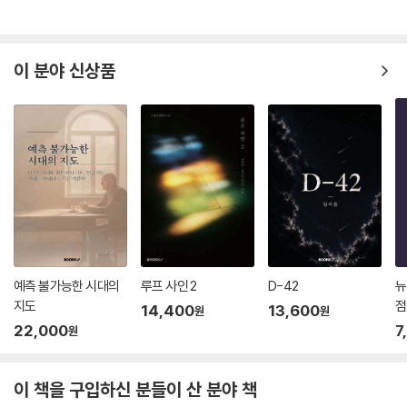
몸을 갈라야 하며, 그 칼은 군통수권자인 대통령이 쥐고 있다. 어린 소녀의
목숨을 직접 빼앗아야만 전쟁에서 승리할 수 있다는 딜레마 속에서 대통령
은 괴로워하고, 어린 소녀는 자신이 짊어진 운명과 책임을 고스란히 느끼
이 분야 신상품
며 시를 읊는다.
두 번째 수록작 「추모와 기도」의 세계관은 2021년과 거의 흡사하나 ‘증강
현실’ 기술만큼은 고도로 발달된 미래로, 한 소녀가 총기 난사 사건에 희생
되면서 이야기는 시작한다. 소녀의 부모는 희생을 추모하고 총기 규제를
합법화하고자 소녀의 생전 모습을 증강현실로 구현해낸다. 마치 예수처럼
부활해 총기 규제의 상징이 된 소녀. 처음엔 추모 분위기가 이어졌으나, 점
차 여러 악의적인 세력이 합세해 소녀의 모습을 왜곡하고, 결국 소녀의 모
습은 점점 괴물처럼 변하게 된다.
세 번째 수록작 「2059년에도 부유층 자녀들이 여전히 유리한 이유」는 유
전자 요법을 정면에서 다룬 엽편소설로, 그의 평소 창작 패턴을 고려한다
예측 불가능한 시대의
루프 사인 2
D-42
뉴
면 이후 그의 차기작의 씨앗이 될 것으로 기대가 된다. 이미 SF에서는 익숙
지도
점
14,400
13,600
원
원
한 소재이긴 하나, 저소득층을 대상으로 한 ‘유전자조작’ 자선사업이 오히
22,000
7
원
려 더 심각한 불편등을 야기할 수도 있다는 테드 창의 지적은 무척 시의적
절하다.
이 책을 구입하신 분들이 산 분야 책
그밖에도 테드 창과 함께 하드 SF의 양대산맥으로 불리우는 “그렉 이