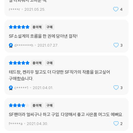
잘 나와줘서 고마운 책.
보다 본격문학과 SF의 경계가 흐릿해진 상황이다. 어째서 이런 상황이 가
능했을까? 물론 수많은 요인이 복합적으로 작용했겠지만, 아무래도 우리
r****r
2021.05.25.
4
가 과거 상상하던 미래 세계를, 지극히 “SF적인” 세계를 살고 있어서인 듯
하다. SF적인 세계를 산다는 것. 이러한 분석이 합당하자면, “SF적”이라
종이책
구매
는 것을 어떻게 정의 내리느냐가 현재와 미래를 내다보는 중요한 관점이
SF소설계의 흐름을 한 권에 담아낸 걸작!
된다고도 볼 수 있지 않을까?
‘SFnal(SF적인)’은 SF(과학소설)’와 ‘-nal(-적인)’의 합성어로, 일찍이
d*******h
2021.07.27.
3
세계 SF 팬덤과 평단에서는 “Science Fictional” 대신 종종 사용해온 표
현이었다. 우리도 2019년에 들어 ‘SF적인’이라는 표현을 즐겨 사용하고
종이책
구매
있다. SF적인 서사, SF적인 상상력, SF적인 세계관… 이토록 많이 쓰는 표
테드창, 켄리우 말고도 더 다양한 SF작가의 작품을 읽고싶어
현인데, 도대체 ‘SF적인’ 것이 뭘까? 우리는 이토록 SF적인 세계를 어떻게
구매핬습니다.
살아야 할까? 그 물음에 대한 대답을, 세계적인 SF 작가들의 생각을 이 책
을 통해 읽을 수 있다.
c*****1
2021.04.01.
3
종이책
구매
“테드 창” “켄 리우” “S. L. 황(휴고상 수상자)” …
SF팬이라 얼씨구나 하고 구입. 다양해서 좋고 사은품 머그도 예뻐요.
모든 SF 독자를 위한, 가장 환상적이며 결정적인 15편의 SF
f*****a
2021.04.30.
2