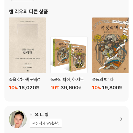
인드라프라미트 다스, 「칼리_Na」
에 발표한 단편 「종이 동물원」으로 2012년에 SF 및 판타지 문학계에
켄 리우
의 다른 상품
서 최고의 권위를 자랑하는 휴고 상과 네뷸러
피터 와츠, 「사이클롭테러스」
리치 라슨, 「녹텀벌러스가에서의 감염절 전야」
아닐 메논, 「에덴의 로봇들」
E. 릴리 유, 「녹색 유리구슬: 어떤 사랑 이야기」
카린 티드벡, 「스키드블라드니르의 마지막 항해」
길을 찾는 책 도덕경
폭풍의 벽 상, 하 세트
폭풍의 벽 : 하
알렉 네발라리, 「고래 유해에서」
10
16,020
10
39,600
10
19,800
%
%
%
원
원
원
수전 파머, 「나무를 칠하는 이」
저
S. L. 황
수이 데이비스 오쿵보와, 「모래언덕의 노래」
관심작가 알림신청
테건 무어, 「늑대의 일」