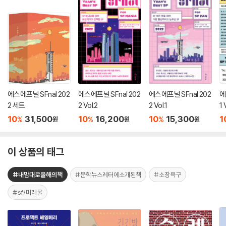
에스에프널 SFnal 202
에스에프널 SFnal 202
에스에프널 SFnal 202
에
2 세트
2 Vol.2
2 Vol.1
1 
10
31,500
10
16,200
10
15,300
1
%
%
%
원
원
원
이 상품의 태그
#내맘대로올해의책
#문학뉴스레터에소개된책
#소장욕구
#sf/미래물