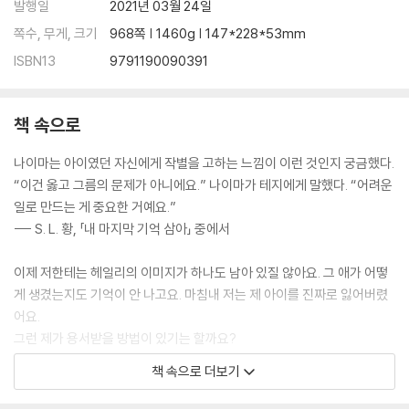
발행일
2021년 03월 24일
쪽수, 무게, 크기
968쪽 | 1460g | 147*228*53mm
ISBN13
9791190090391
책 속으로
나이마는 아이였던 자신에게 작별을 고하는 느낌이 이런 것인지 궁금했다.
“이건 옳고 그름의 문제가 아니에요.” 나이마가 테지에게 말했다. “어려운
일로 만드는 게 중요한 거예요.”
--- S. L. 황, 「내 마지막 기억 삼아」 중에서
이제 저한테는 헤일리의 이미지가 하나도 남아 있질 않아요. 그 애가 어떻
게 생겼는지도 기억이 안 나고요. 마침내 저는 제 아이를 진짜로 잃어버렸
어요.
그런 제가 용서받을 방법이 있기는 할까요?
--- 켄 리우, 「추모와 기도」 중에서
책 속으로 더보기
그런 시책은 유전자조작을 통한 인지 강화 요법을 추구하는 일 못지않게