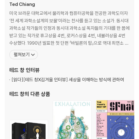
Ted Chiang
엘리스 솔라 김, 「이번 주를 기다리며」
미국 브라운 대학교에서 물리학과 컴퓨터공학을 전공한 과학도이자
‘전 세계 과학소설계의 보물’이라는 찬사를 듣고 있는 소설가. 동시대
한쑹, 「잠수함」
과학소설 작가들의 인정과 동시대 과학소설 독자들의 기대를 한 몸에
받고 있는 작가로 휴고상을 4번, 로커스상을 4번, 네뷸러상을 4번
엘리자베스 베어, 「푹신한 가장자리」
수상했다. 1990년 발표한 첫 단편 「바빌론의 탑」으로 역대 최연소 네
뷸러상 수상자라는 영예를 안았으며, 이후 발표하는 작품마다 스터
펼쳐보기
소피아 레이, 「문에 얽힌 비밀 이야기」
전상, 휴고상, 네뷸러상을 휩쓸며 평단과 독자들의 주목과 지지를 받
았다. 「인류 과학의 진화」, 「우리가 해야 할 일」 두 작품이 세계적인 과
테드 창
인터뷰
폰다 리, 「딥페이크 여자 친구 만들었더니 부모님이 나 결혼하는 줄 알더라
학 학술지 [네이처]에 게재됐다.
(28세 남)」
[읽다]
[테드 창X김겨울 인터뷰] 세상을 이해하는 방식에 관하여
2020 로커스상 단편 부문 최종 후보작
테드 창
의 다른 상품
치넬로 온왈루 , 「망자가 했던 말」
반다나 싱, 「재회」
찰리 제인 앤더스, 「아메리카 끝에 있는 서점」
2020 로커스상 단편 부문 수상작