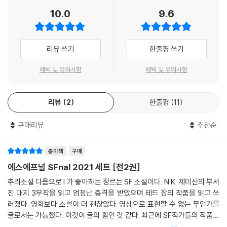
에는 책들로 이뤄진 고치 속에 들어 있는 사람들의 느리고 지속적인 숨소
탄생하게 됐다. 단행본으로 출간되기까지 걸리는 시간만 줄이더라도, 우리
10.0
9.6
리밖에는 들리지 않게 됐다.
와 세계 사이의 간극은 충분히 좁혀질 것으로 기대된다.
--- 찰리 제인 앤더스, 「아메리카 끝에 있는 서점」 중에서
〈에스에프널 SFnal〉 시리즈는 2020년부터 다시 시작한 〈올해의 SF 걸작
선(The Year's Best Science Fiction)〉의 한국어판이다. 2020 휴고상
리뷰 쓰기
한줄평 쓰기
‘우리는 말할 거다.’
편집자 부문을 포함해 휴고상에서만 15회 이상 호명된 세계적인 편집자
“팔을 내밀어보게나. 주먹을 쥐고… 그래, 그렇게 말이야. 잘하고 있어, 동
“조너선 스트라한”이 수록작을 선정하며, 한 해 동안 발표된 중·단편소설
혜택 및 유의사항
혜택 및 유의사항
생. 준비됐나? 좋아. 어쨌거나 자네 머릿속에서 적이 소리치고 있는 상황에
가운데 세계적으로 인정받은 작가와 최근 떠오르는 신예 작가의 작품을 골
서는 혁명을 시작할 수 없으니까.”
고루 편성한다. 흥미롭게도, 이 책에 수록된 27편의 작품 중에서 2020년
혁명이라니, 무슨…
리뷰
2
한줄평
11
휴고상, 네뷸러상, 로커스상 수상작이 전부 나왔으며 최종 후보작 또한 다
--- N. K. 제미신, 「비상용 피부」 중에서
수 포진해 있다. 특히 로커스상 단편 부문의 경우, 최종 후보작에 오른 10
구매리뷰
추천순
편 중 최종 수상작을 포함한 6편이 이 책에 수록돼 있을 정도다. 세계적 SF
엄마는 우리에게 더 이상 날씨사람이 필요하지 않다고 말한다.
작가의 최신작과 아울러 세계적 SF 문학상의 수상작을 바로 만나볼 수 있
때로는 하늘의 작은 부분이 스스로 파랗게 변했다.
는 이 선집에, 허블은 “SFnal(=Science Fictional, SF적인)”이라는 제
종이책
구매
그래도 우리는 그들의 목록을 꼭 붙잡고 있다. 천과 금속, 바람과 비.
호를 붙였다.
에스에프널 SFnal 2021 세트 [전2권]
우리는 그들의 얼굴을 기억하려 노력한다.
추리소설 다음으로 I 가 좋아하는 장르는 SF 소설이다. N.K. 제미신의 부서
--- 프랜 와일드, 「폭풍의 목록」 중에서
진 대지 3부작을 읽고 엄청난 충격을 받았으며 테드 장의 작품을 읽고 쓰
“휴고상·네뷸러상·로커스상”에 호명된 작품을 한꺼번에 만나다!
러졌다. 영화보다 소설이 더 괜찮았다. 영상으로 표현할 수 없는 무언가를
2020 휴고상·네뷸러상·로커스상 수상작,최종후보작 수록!
글로서는 가능했다. 이것이 글의 힘인 것 같다. 최근에 SF작가들의 작품을
2020년 SF 본고장에서, 2021년 한국에서 재탄생한 기념비적인 선집!
하나로 묶어 '에스에프널 SFnal 2021'세트라는 책이 출간되었다. 책은 2