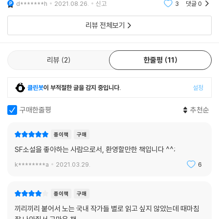
d*******h
2021.08.26.
신고
3
댓글
0
권으로 SF 거
리뷰 전체보기
“스트라한은 편집자의 첨예한 눈으로 SF의 가장 매력적인 면모를 선집 시
리즈 첫 번째 책에 담아냈다.”
- 퍼블리셔스 위클리
리뷰
2
한줄평
11
클린봇
이 부적절한 글을 감지 중입니다.
설정
이토록 매력적이고 “SF적인” 선집 시리즈는 사실 1년 동안 중단됐었다. 1
984년, 전설적인 SF 편집자 “가드너 도즈와”에 의해 처음 시작된 〈올해
구매한줄평
추천순
의 SF 걸작선〉 시리즈는 2018년 가드너 도즈와가 타계하면서 중단될 수
밖에 없었던 것이다. 그러나 2020년, 그의 절친한 동료였던 조너선 스트
종이책
구매
라한이 유지를 받들어 다시 선집 시리즈를 시작했고, 그 첫 번째 책이 바로
SF소설을 좋아하는 사람으로서, 환영할만한 책입니다 ^^;
『에스에프널 SFnal 2021 Vol. 1』과 『에스에프널 SFnal 2021 Vol. 2』다.
〈올해의 SF 걸작선〉이 중단된 2019년과 새롭게 재탄생한 2020년은, 우
k********a
2021.03.29.
6
리 SF 팬덤에서도 역사적인 시간이었다. 국내 작가로는 “김초엽”과 “김보
영”, 해외 작가로는 “테드 창”과 “켄 리우”가 한국에 SF 붐을 일으켰고, 그
종이책
구매
강력한 시대의 파도는 2020년에 이어 2021년 현재에도 여전히 위력을 발
끼리끼리 붙어서 노는 국내 작가들 별로 읽고 싶지 않았는데 때마침
휘하고 있다. 그 여파로 인해, 수많은 문학 독자는 SF 팬이 됐고, 그 어느 때