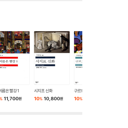
이름은 빨강 1
시지프 신화
구르브 연락 없다
페스트
11,700
10
10,800
10
9,900
10
1
%
%
%
%
원
원
원