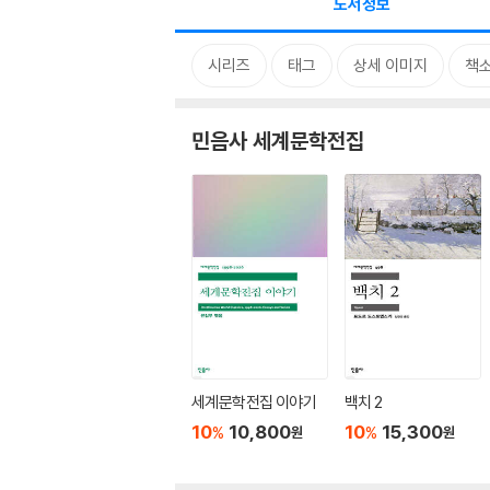
도서정보
시리즈
태그
상세 이미지
책
민음사 세계문학전집
세계문학전집 이야기
백치 2
10
10,800
10
15,300
%
%
원
원