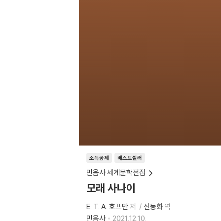
소득공제
베스트셀러
민음사 세계문학전집
모래 사나이
E. T. A. 호프만
저
신동화
역
민음사
2021.12.10.