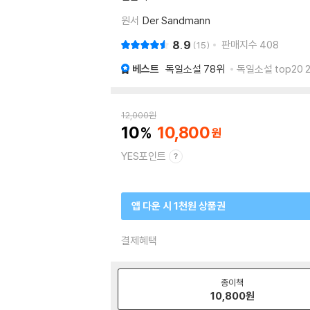
원서
Der Sandmann
8.9
판매지수
408
15
베스트
독일소설
78위
독일소설 top20 
12,000
원
10
10,800
YES포인트
앱 다운 시 1천원 상품권
결제혜택
종이책
10,800
원