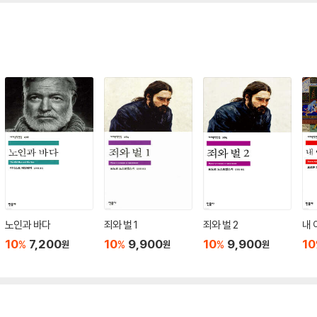
노인과 바다
죄와 벌 1
죄와 벌 2
내 
10
7,200
10
9,900
10
9,900
10
%
%
%
원
원
원