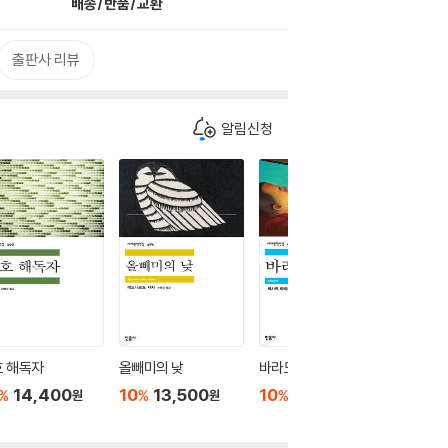
배송/반품/교환
출판사 리뷰
알림신청
호 해독자
올빼미의 낮
바라모
사건
14,400
10
13,500
10
10,800
10
1
%
%
%
%
원
원
원