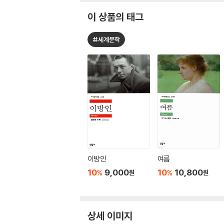
이 상품의 태그
#세계문학
이방인
여름
10
9,000
10
10,800
%
%
원
원
상세 이미지