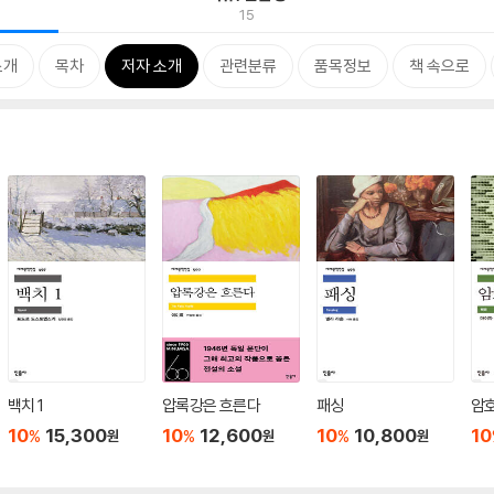
15
소개
목차
저자 소개
관련분류
품목정보
책 속으로
백치 1
압록강은 흐른다
패싱
암
10
15,300
10
12,600
10
10,800
10
%
%
%
원
원
원