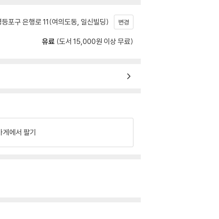
등포구 은행로 11(여의도동, 일신빌딩)
변경
유료
(도서 15,000원 이상 무료)
가게에서 팔기