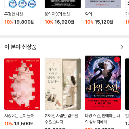
투명한 나선
용의자 X의 헌신
악의
가
10
19,800
10
16,920
10
15,120
1
%
%
%
원
원
원
이 분야 신상품
사랑에는 돈이 들어
헤어진 사람만 입주할
다잉 스완, 친애하는 나
발
수 있습니다
의 살해자에게
10
13,500
1
%
원