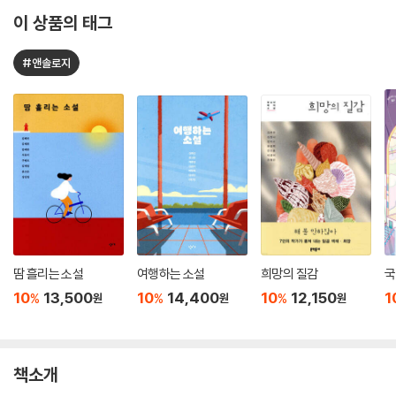
이 상품의 태그
#앤솔로지
땀 흘리는 소설
여행하는 소설
희망의 질감
국
10
13,500
10
14,400
10
12,150
1
%
%
%
원
원
원
책소개