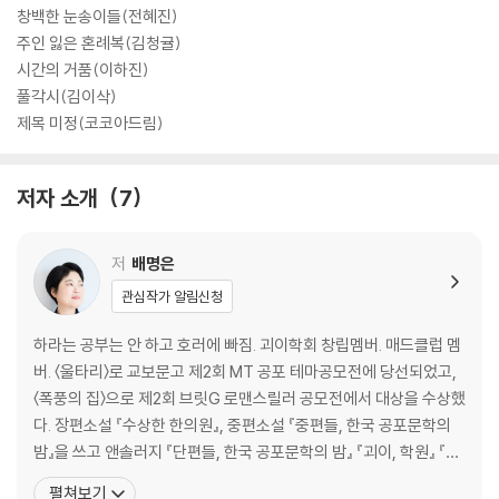
창백한 눈송이들(전혜진)
주인 잃은 혼례복(김청귤)
시간의 거품(이하진)
풀각시(김이삭)
제목 미정(코코아드림)
저자 소개
7
저
배명은
관심작가 알림신청
하라는 공부는 안 하고 호러에 빠짐. 괴이학회 창립멤버. 매드클럽 멤
버. 〈울타리〉로 교보문고 제2회 MT 공포 테마공모전에 당선되었고,
〈폭풍의 집〉으로 제2회 브릿G 로맨스릴러 공모전에서 대상을 수상했
다. 장편소설 『수상한 한의원』, 중편소설 『중편들, 한국 공포문학의
밤』을 쓰고 앤솔러지 『단편들, 한국 공포문학의 밤』 『괴이, 학원』 『귀
신이 오는 밤』 『우리가 다른 귀신을 불러오나니』 『앨리스 앤솔로지:
펼쳐보기