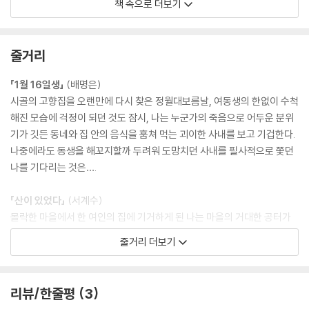
책 속으로 더보기
보아선 안 되는 것을 보았다.
산을 타고 올라간, 겨울이라 누렇게 시든 담쟁이덩굴, 싱아 군락 따위라고
생각한 것들을 반석 같은 손이 툭 끊어냈고, 산은 몸을 일으켰다. 천천히,
줄거리
혹은 빠르게. 금산으로선 알 수 없었다. 한 번도 산이 몸을 일으키는 모습을
본 적이 없었으므로.”
「1월 16일생」
(배명은)
--- 「산이 있었다」 중에서
시골의 고향집을 오랜만에 다시 찾은 정월대보름날, 여동생의 한없이 수척
해진 모습에 걱정이 되던 것도 잠시, 나는 누군가의 죽음으로 어두운 분위
“유진은 자기도 모르게 고개를 들었다. 사람이 죽으면서 자기 목숨을 걸고
기가 깃든 동네와 집 안의 음식을 훔쳐 먹는 괴이한 사내를 보고 기겁한다.
고발하듯이 유서에 가해자들을 적어 놓아도, 처벌 같은 것은 없다고, 그냥
나중에라도 동생을 해꼬지할까 두려워 도망치던 사내를 필사적으로 쫓던
죽은 사람만 불쌍하다고 말하는 거야? 사관학교씩이나 나온 엘리트가 죽
나를 기다리는 것은….
어도 그 짝이 나니까, 고등학교만 겨우 나온 나는, 그리고 내 친구들은 그냥
입을 다물고 참으라는 거야?”
「산이 있었다」
(서계수)
--- 「창백한 눈송이들」 중에서
몰락한 마을에서 한 여인의 집에 기거하게 된 나는 마을의 거대한 공터가
사실은 산이었다는 여인의 말을 듣고 비웃는다. 따분한 밤의 재미거리나
줄거리 더보기
“‘예쁜 아이구나, 너무 예뻐, 왜 너는 예쁘지? 우리 딸과 바꾸고 싶구나, 내
될까 하여 가만히 듣던 나는 귀신날 당시 산이 일어나 마을을 짓밟아 버렸
딸 할래? 내 아들이 널 좋아한단다, 잘해줘봤자 양반 첩실로 들어갈 아이
다는 이야기에 흥미가 돋기 시작한다.
야, 얼굴에 상처를 만들까? 궂은일만 시켜서 손을 거칠게 만들자.’ 두서없
리뷰/한줄평
3
는 말들이 나를 향해 칼처럼 찔렀다. 형체도 없는데 푹푹 찔려 피가 나고,
「창백한 눈송이들」
(전혜진)