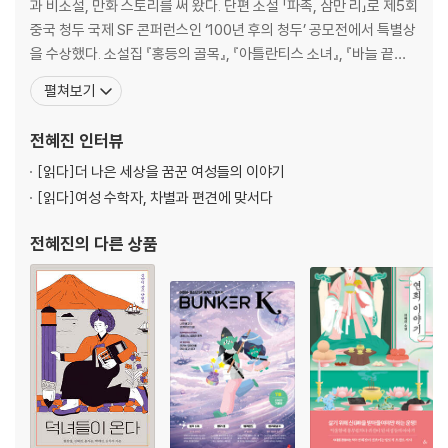
과 비소설, 만화 스토리를 써 왔다. 단편 소설 「파촉, 삼만 리」로 제5회
중국 청두 국제 SF 콘퍼런스인 ‘100년 후의 청두’ 공모전에서 특별상
을 수상했다. 소설집 『홍등의 골목』, 『아틀란티스 소녀』, 『바늘 끝에
사람이』, 『마리 이야기』 등을, 만화 『레이디 디텍티브』, 『리베르떼』,
펼쳐보기
웹툰 〈PermIT!!!〉의 스토리를 썼다. 「친애하는 황국신민 여러분」,
「컨베이어 리바이어던」, 「낫 서울, 낫 소울」, 「Legal ALEIN」
전혜진
인터뷰
[읽다]
더 나은 세상을 꿈꾼 여성들의 이야기
[읽다]
여성 수학자, 차별과 편견에 맞서다
전혜진
의 다른 상품