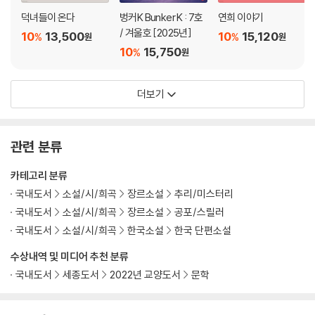
덕녀들이 온다
벙커K Bunker K : 7호
연희 이야기
/ 겨울호 [2025년]
10
13,500
10
15,120
%
%
원
원
10
15,750
%
원
더보기
관련 분류
카테고리 분류
국내도서
소설/시/희곡
장르소설
추리/미스터리
국내도서
소설/시/희곡
장르소설
공포/스릴러
국내도서
소설/시/희곡
한국소설
한국 단편소설
수상내역 및 미디어 추천 분류
국내도서
세종도서
2022년 교양도서
문학