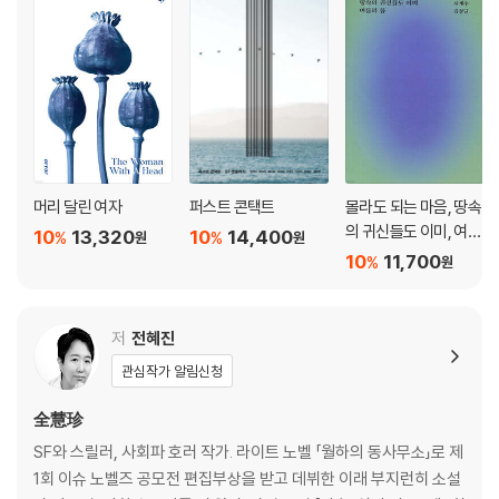
머리 달린 여자
퍼스트 콘택트
몰라도 되는 마음, 땅속
의 귀신들도 이미, 여름
10
13,320
10
14,400
%
%
원
원
의 봄
10
11,700
%
원
저
전혜진
관심작가 알림신청
全慧珍
SF와 스릴러, 사회파 호러 작가. 라이트 노벨 「월하의 동사무소」로 제
1회 이슈 노벨즈 공모전 편집부상을 받고 데뷔한 이래 부지런히 소설