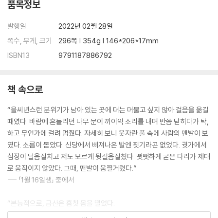
품목정보
발행일
2022년 02월 28일
쪽수, 무게, 크기
296쪽 | 354g | 146*206*17mm
ISBN13
9791187886792
책 속으로
“을씨년스런 분위기가 남아 있는 곳에 더는 머물고 싶지 않아 걸음을 옮길
때였다. 바람에 흔들리던 나무 문이 끼이익 소리를 내며 반쯤 닫히다가 탁,
하고 무언가에 걸려 멈췄다. 자세히 보니 웃자란 풀 속에 사람의 맨발이 보
였다. 소름이 돋았다. 신당에서 삐져나온 발엔 핏기라곤 없었다. 귓가에서
심장이 달음질치고 저도 모르게 뒷걸음질쳤다. 뻣뻣하게 굳은 다리가 제대
로 움직이지 않았다. 그때, 맨발이 움찔거렸다.”
--- 「1월 16일생」 중에서
“본능적으로, 금산은 흠칫 몸을 떨었다.
들어선 안 되는 것을 들었다….