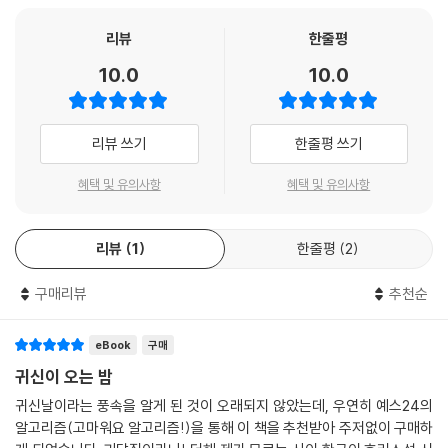
그 피 웅덩이 속에서 허우적거리는데도 아무도 손을 내밀어주지 않는 꿈이
여군으로 입대한 유진은 부대 도착 후 한 여자의 시선을 느끼지만 동료들
었다.”
은 유진의 목격담을 무시할 뿐 아니라 귀신을 본다며 그녀를 따돌리기까지
리뷰
한줄평
--- 「주인 잃은 혼례복」 중에서
한다. 자신의 시선에만 잡히는 여자와 그녀에 얽힌 비밀은 무엇일까.
10.0
10.0
“거품에게 상호작용을 시도해 보았다는 소리는 어느 곳에서도 찾아볼 수
「주인 잃은 혼례복」
(김청귤)
없었다. 다들 거품은 무미건조하며 자아라곤 없는 것처럼 그저 우뚝 서있
다정하고 우아한 아씨가 아니었다면 몸종인 나의 삶이 이리 아름답게 느껴
리뷰 쓰기
한줄평 쓰기
는 게, 앉아 있는 게, 그저 존재하는 게 전부라고들 말했다. 혹시 반응을 보
질 수 있었을까. 아씨에 대한 사랑은 깊어가지만 아씨도, 나도 원치 않은 혼
인다 한들 어떡해야 하지? 그런다고 바뀌는 게 있을까? 아니, 이유라도 알
인을 해야 할 처지가 되고 두 사람은 독녀촌으로 함께 떠날 결심을 하지
혜택 및 유의사항
혜택 및 유의사항
아야만 했다. 그렇지 않고선 미칠 것만 같았다. 남은 평생을 이런 음침한 것
만….
들과 조금도 이해하지 못한 채 같이 살 수는 없었다.”
--- 「시간의 거품」 중에서
리뷰
1
한줄평
2
「시간의 거품」
(이하진)
기존의 빛과 판이한 성질을 가진 ‘새로운 빛’이 사람들에게 나타나기 시작
“모친은 집안에 살귀(殺鬼)가 맴돈다는 무녀의 말에 벽사 부적까지 받아
구매리뷰
추천순
했고 사람들은 이를 ‘거품’이라 부르다가 곧 ‘귀신’이라 일컫기 시작했다.
왔다. 하지만 이 사실을 알게 된 부친이 길길이 날뛰면서 제법 비싼 돈을 주
다른 세상의 자신을 보여 주는 듯한 수십 개의 거품들에 사람들은 어느 정
고 받아왔을 부적은 가리가리 찢겨졌다. 부친은 괴력난신을 잘 알았지만
도 익숙해졌지만, 거품이 죽음을 이끈다는 사실이 점점 증명되면서 불안은
eBook
구매
절대 믿지 않았다. 부친에게 괴력난신은 다른 이의 돈을 더 많이 받기 위해
증폭된다.
귀신이 오는 밤
서 적극적으로 이용하는, 일종의 전략이었다. 부친은 모친의 말을 들으려
귀신날이라는 풍속을 알게 된 것이 오래되지 않았는데, 우연히 예스24의
고도 하지 않았다. 무녀가 말한 살귀 때문인지는 모르겠지만 할머니는 여
「풀각시」
(김이삭)
알고리즘(고마워요 알고리즘!)을 통해 이 책을 추천받아 주저없이 구매하
전히 아팠고, 나아질 기미를 보이지 않았다.”
집안의 비밀스러운 과거를 알지 못한 채 현재의 기억을 잃은 할머니를 할