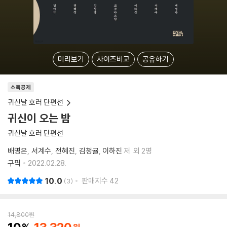
미리보기
사이즈비교
공유하기
소득공제
귀신날 호러 단편선
귀신이 오는 밤
귀신날 호러 단편선
배명은
서계수
전혜진
김청귤
이하진
저
외 2명
구픽
2022.02.28.
10.0
판매지수
42
3
14,800
원