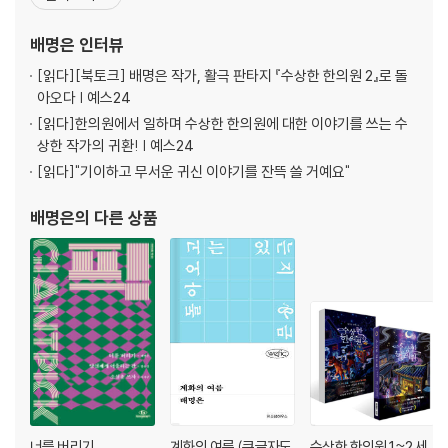
이상한 나라 이야기』 『요괴사설』 등에 참여했다. 2019년 서울시나리
오스쿨 수업에서 김지영 감독님이 “자신이 잘 아는 이야기를 써야 한
배명은
인터뷰
다”라며 직업을 물으셨고,
[읽다]
[북토크] 배명은 작가, 활극 판타지 『수상한 한의원 2』로 돌
아오다 | 예스24
[읽다]
한의원에서 일하며 수상한 한의원에 대한 이야기를 쓰는 수
상한 작가의 귀환! | 예스24
[읽다]
"기이하고 무서운 귀신 이야기를 잔뜩 쓸 거예요"
배명은
의 다른 상품
너를 버리기
계화의 여름 (큰글자도
수상한 한의원 1~2 세