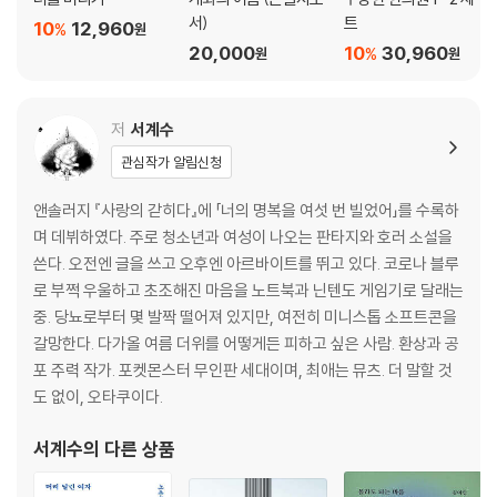
서)
트
10
12,960
%
원
20,000
10
30,960
%
원
원
저
서계수
관심작가 알림신청
앤솔러지 『사랑의 갇히다』에 「너의 명복을 여섯 번 빌었어」를 수록하
며 데뷔하였다. 주로 청소년과 여성이 나오는 판타지와 호러 소설을
쓴다. 오전엔 글을 쓰고 오후엔 아르바이트를 뛰고 있다. 코로나 블루
로 부쩍 우울하고 초조해진 마음을 노트북과 닌텐도 게임기로 달래는
중. 당뇨로부터 몇 발짝 떨어져 있지만, 여전히 미니스톱 소프트콘을
갈망한다. 다가올 여름 더위를 어떻게든 피하고 싶은 사람. 환상과 공
포 주력 작가. 포켓몬스터 무인판 세대이며, 최애는 뮤츠. 더 말할 것
도 없이, 오타쿠이다.
서계수
의 다른 상품