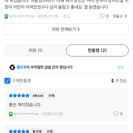
게 되었습니다. 괴담집이라니! 더해 제가 모르는 사이 한국이 호러소설 시
--- 「풀각시」 중에서
머니의 친정으로 모시고 간 나는 넓은 고택에서 알 수 없는 찝찝함을 느낀
장이 이만치 커져있었구나 싶어 놀랍고 좋네요. 잘 읽겠습니다.
다. 손으로 매어 만든 풀각시를 놓지 않는 할머니와 부적을 붙인 채 사당 깊
e*********w
2025.01.29.
신고
0
댓글
0
“자, 퀴즈 하나 낼게요. 오늘이 며칠일까요? 오늘은 2023년 2월 6일이에
은 바닥에 묻혀 있는 나무 상자. 할머니가 헤매는 기억은 어디쯤의 것일까.
요, 그쵸? 그런데 사실 이날이 저한테는 1년에 한 번 오는 아주 특별한 날이
리뷰 전체보기
거든요. 이날 아니면 나나 지수는 밖으로 나갈 기회가 없어요. 아니, 더 정
「제목 미정」
(코코아드림)
확히 말하자면 나는 그래도 쉽게 나갈 수 있는데 지수는 사람의 형태로 나
졸업 논문용 단편 다큐를 찍어야 하는 은재는 소재를 구하지 못해 난관에
가려면 일련의 과정이 하나 필요하죠.”
부딪힌 후 인터넷 커뮤니티 게시판에 조언을 구한다. 연락이 닿은 제보자
리뷰
1
한줄평
2
--- 「제목 미정」 중에서
는 시간과 공간이 뒤얽힌 고등학교에 관한 실화를 천천히 들려주기 시작하
는데….
클린봇
이 부적절한 글을 감지 중입니다.
설정
구매한줄평
추천순
eBook
구매
좋은 책이었습니다.
e*********w
2025.01.29.
0
종이책
구매