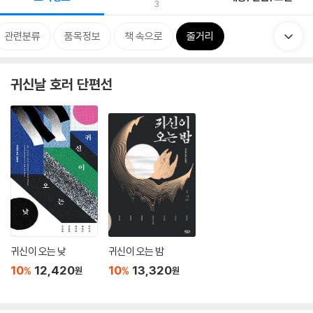
3
관련분류
품목정보
책 속으로
줄거리
귀신날 호러 단편선
귀신이 오는 낮
귀신이 오는 밤
10
12,420
10
13,320
%
%
원
원