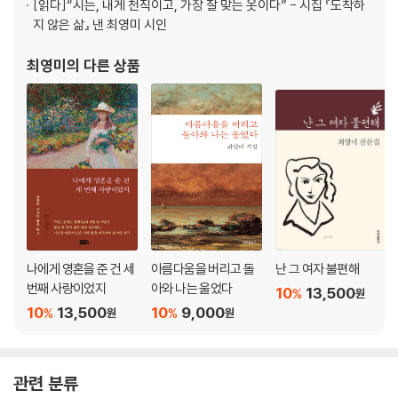
[읽다]
“시는, 내게 천직이고, 가장 잘 맞는 옷이다” - 시집 『도착하
행복론
지 않은 삶』 낸 최영미 시인
3. 옛날의 불꽃
최영미
의 다른 상품
달팽이
이율 배반
그 여름의 어느 하루
오로지
변비의 끝
보내지 못한 편지
너를 잃고
미련
서교동 블루스
나에게 영혼을 준 건 세
아름다움을 버리고 돌
난 그 여자 불편해
분리수거
번째 사랑이었지
아와 나는 울었다
10
13,500
%
가을비
원
10
13,500
10
9,000
%
%
원
원
사랑니, 뽑다
내 마음의 지중해
포로
옛날의 불꽃
관련 분류