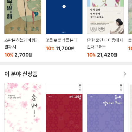
초판본 하늘과 바람과
꽃을 보듯 너를 본다
단 한 줄만 내 마음에 새
물
별과 시
긴다고 해도
10
11,700
1
%
원
10
2,700
10
21,420
%
%
원
원
이 분야 신상품