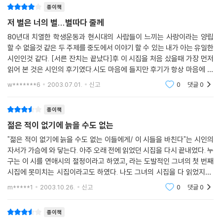
종이책
저 별은 너의 별...별따다 줄께
80년대 치열한 학생운동과 현시대의 사람들이 느끼는 사랑이라는 양립
할 수 없을것 같은 두 주제를 중도에서 이야기 할 수 있는 내가 아는 유일한
시인인것 같다. [서른 잔치는 끝났다]후 이 시집을 처음 샀을때 가장 먼저
읽어 본 것은 시인의 후기였다.시도 마음에 들지만 후기가 항상 마음에 들
어 외우곤 했었다. 요번 시집 제목인 꿈의 페달을 밟고란 시는 처음엔 별로
w*******6
2003.07.01.
신고
0
댓글
0
마음에 들지
종이책
젊은 적이 없기에 늙을 수도 없는
"젊은 적이 없기에 늙을 수도 없는 이들에게/ 이 시들을 바친다"는 시인의
자서가 가슴에 와 닿는다. 아주 오래 전에 읽었던 시집을 다시 끝내었다. 누
구는 이 시를 연애시의 절정이라고 하였고, 라는 도발적인 그녀의 첫 번째
시집에 못미치는 시집이라고도 하였다. 나도 그녀의 시집을 다 읽었지만,
첫 번째 시집보다 라는 시집은 그녀의 목소리가 약해진 것 같았다는 인상
m*****1
2003.10.26.
신고
0
댓글
0
을 지울 수가
종이책