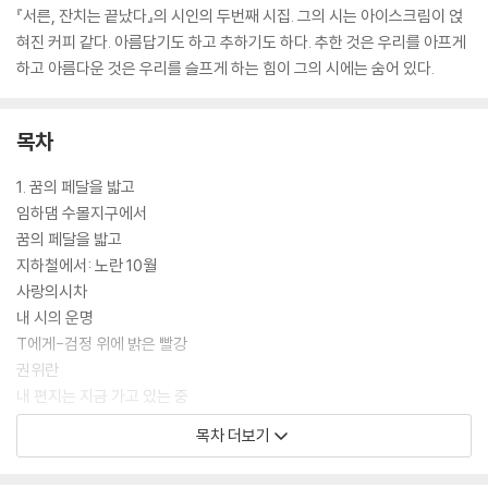
『서른, 잔치는 끝났다』의 시인의 두번째 시집. 그의 시는 아이스크림이 얹
혀진 커피 같다. 아름답기도 하고 추하기도 하다. 추한 것은 우리를 아프게
하고 아름다운 것은 우리를 슬프게 하는 힘이 그의 시에는 숨어 있다.
목차
1. 꿈의 페달을 밟고
임하댐 수몰지구에서
꿈의 페달을 밟고
지하철에서: 노란 10월
사랑의시차
내 시의 운명
T에게-검정 위에 밝은 빨강
권위란
내 편지는 지금 가고 있는 중
토요일 밤의 초간편 神
목차 더보기
시와 똥
첫 눈