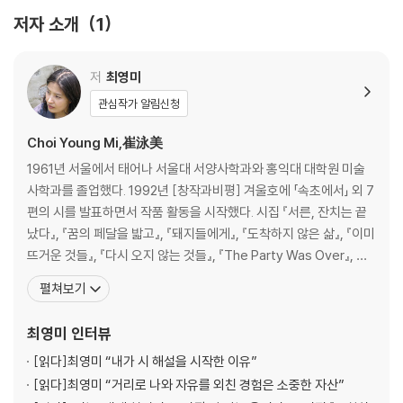
양심수
저자 소개
1
단백질, 지방, 탄수화물의 사랑
어머니의 시
저
최영미
2. 그래도 아름다운 세상
관심작가 알림신청
그래도 아름다운 세상
그리고…
Choi Young Mi,崔泳美
아멘1
1961년 서울에서 태어나 서울대 서양사학과와 홍익대 대학원 미술
아멘2
사학과를 졸업했다. 1992년 [창작과비평] 겨울호에 「속초에서」 외 7
어떤 실종
편의 시를 발표하면서 작품 활동을 시작했다. 시집 『서른, 잔치는 끝
전문직이란?
났다』, 『꿈의 페달을 밟고』, 『돼지들에게』, 『도착하지 않은 삶』, 『이미
인형의 최후
뜨거운 것들』, 『다시 오지 않는 것들』, 『The Party Was Over』, 장
독서
편소설 『흉터와 무늬』, 『청동정원』, 산문집 『시대의 우울: 최영미의
펼쳐보기
한여름날의 꿈
유럽일기』, 『우연히 내 일기를 엿보게 될 사람에게』, 『화가의 우연한
가정 요리
시선』, 『길을 잃어야 진짜 여행이다』, 『아무도 하지 못한 말』, 명시를
최영미
인터뷰
어머니, 밥상에서 놀라시다
나무는
[읽다]
최영미 “내가 시 해설을 시작한 이유”
기억의 문신(文身)
[읽다]
최영미 “거리로 나와 자유를 외친 경험은 소중한 자산”
낙엽과 아이