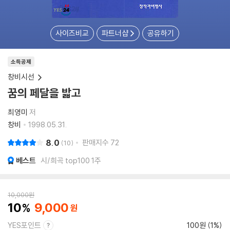
사이즈비교
파트너샵
공유하기
소득공제
창비시선
꿈의 페달을 밟고
최영미
저
창비
1998.05.31.
8.0
판매지수
72
10
베스트
시/희곡 top100 1주
10,000
원
10
9,000
YES포인트
100원 (1%)