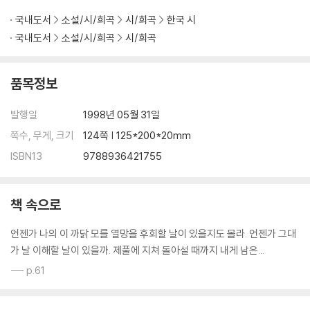
4. 불면의 일기
국내도서
소설/시/희곡
시/희곡
한국 시
덕수궁 돌담길
국내도서
소설/시/희곡
시/희곡
유년의 일기에서
그들에 대한 명상
품목정보
알리바이
불면의 일기
발행일
1998년 05월 31일
거대한 뿌리
사랑의 정원
쪽수, 무게, 크기
124쪽 | 125*200*20mm
정든 한숨
ISBN13
9788936421755
김남주를 묻으며
가을바란
낮술은
책 속으로
기다린다는 건
언젠가 나의 이 까닭 모를 열망을 후회할 날이 있을지도 몰라. 언젠가 그대
용문사 계곡에서
가 날 이해할 날이 있을까. 제풀에 지쳐 돌아설 때까지 내게 남은...
1월 1일, 눈보라
미완의 시
--- p.61
해설 최원식