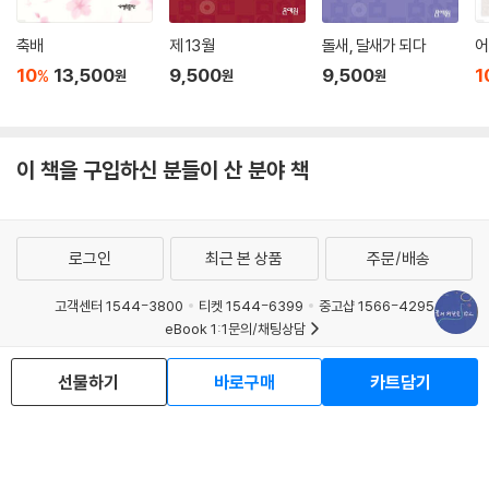
축배
제 13월
돌새, 달새가 되다
어
10
13,500
9,500
9,500
1
%
원
원
원
이 책을 구입하신 분들이 산 분야 책
로그인
최근 본 상품
주문/배송
고객센터 1544-3800
티켓 1544-6399
중고샵 1566-4295
eBook 1:1문의/채팅상담
예스이십사(주) 사업자 정보
선물하기
바로구매
카트담기
이용약관
개인정보처리방침
청소년보호정책
PC버전
회사소개
거래처관계자께
도서홍보
광고
Copyright © YES24 Corp. All Rights Reserved.
MATOM2