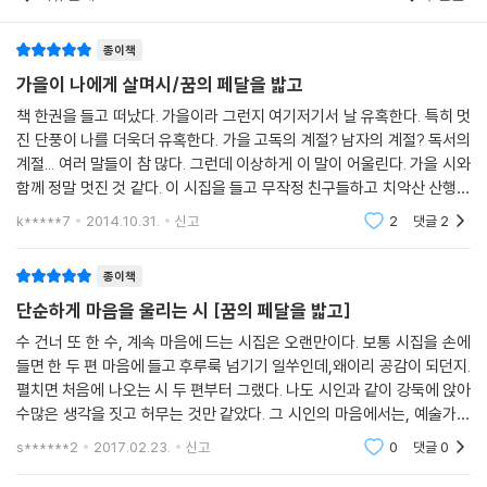
종이책
가을이 나에게 살며시/꿈의 페달을 밟고
책 한권을 들고 떠났다. 가을이라 그런지 여기저기서 날 유혹한다. 특히 멋
진 단풍이 나를 더욱더 유혹한다. 가을 고독의 계절? 남자의 계절? 독서의
계절... 여러 말들이 참 많다. 그런데 이상하게 이 말이 어울린다. 가을 시와
함께 정말 멋진 것 같다. 이 시집을 들고 무작정 친구들하고 치악산 산행에
올랐다. 오르는 길 중간에 잠시 커피한잔과 간식타임 나의 낭랑한 목소리
k*****7
2014.10.31.
신고
2
댓글
2
종이책
단순하게 마음을 울리는 시 [꿈의 페달을 밟고]
수 건너 또 한 수, 계속 마음에 드는 시집은 오랜만이다. 보통 시집을 손에
들면 한 두 편 마음에 들고 후루룩 넘기기 일쑤인데,왜이리 공감이 되던지.
펼치면 처음에 나오는 시 두 편부터 그랬다. 나도 시인과 같이 강둑에 앉아
수많은 생각을 짓고 허무는 것만 같았다. 그 시인의 마음에서는, 예술가의
결이 느껴졌다.시인은, '바람에 일어나 날을 세운다 / 벨 것은 자기
s******2
2017.02.23.
신고
0
댓글
0