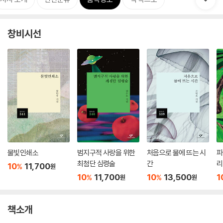
창비시선
물빛인쇄소
범지구적 사랑을 위한
처음으로 물에 뜨는 시
파
최첨단 심령술
간
리
10
11,700
%
원
10
11,700
10
13,500
1
%
%
원
원
책소개