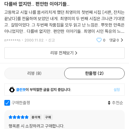
다를바 없지만.. 편안한 이야기들..
고등학교 시절 나를 몸서리치게 했던 최영미의 첫번째 시집 [서른, 잔치는
끝났다]를 전율하며 보았던 내게.. 최영미의 두 번째 시집은 크나큰 기대였
고.. 갈망이었다. 그 두번째 작품집을 모두 읽고 난 느낌은.. 뿌듯한 만족은
아니었지만... 다를바 없지만.. 편안한 이야기들.. 최영미 시인 특유의 느낌
이 전해오는 시집이었다. 독신 여성으로 삶을 살아가는 여류시인의 생활이
n******n
2000.11.02.
신고
0
댓글
0
야기.
리뷰 전체보기
리뷰
8
한줄평
2
클린봇
이 부적절한 글을 감지 중입니다.
설정
구매한줄평
추천순
종이책
구매
행목론 시 소장하려고 구매합니다.