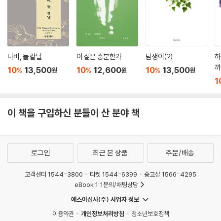
나비, 돌 칼날
이 삶은 충분한가
담쟁이(?)
하
까
10
13,500
10
12,600
10
13,500
%
%
%
원
원
원
1
이 책을 구입하신 분들이 산 분야 책
로그인
최근 본 상품
주문/배송
고객센터 1544-3800
티켓 1544-6399
중고샵 1566-4295
eBook 1:1문의/채팅상담
예스이십사(주) 사업자 정보
이용약관
개인정보처리방침
청소년보호정책