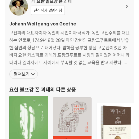
리하르트 데멜
저
요한 볼프강 폰 괴테
싱싱한 배나무 밑에서 / 저녁녘의 소리 / 수많은 밤 / 환한 밤 / 우러러보다
관심작가 알림신청
/ 조용한 행보 / 멈추지 않고 / 이상적인 풍경 / 밤이 되기 전의 노래 / 청명
한 날 / 비가 온 후에 / 말 없는 표시 / 비밀 / 비유 / 고요한 마을 / 한여름의
Johann Wolfgang von Goethe
노래
고전파의 대표자이자 독일의 시인이자 극작가. 독일 고전주의를 대표
하는 인물로, 1749년 8월 28일 마인 강변의 프랑크푸르트에서 부유
테오도어 도이플러
한 집안의 장남으로 태어났다. 법학을 공부한 황실 고문관이었던 아
황혼 / 적적(寂寂) / 겨울 / 자주
버지 요한 카스파르 괴테와 프랑크푸르트 시장의 딸이었던 어머니 카
타리나 엘리자베트 사이에서 부족할 것 없는 교육을 받고 자랐다. 라
엘제 라스커-실러
틴어 등 어학에 뛰어났으며 독서량도 많았다. 어렸을 때 라틴어와 그
펼쳐보기
기도 / 화해 / 이별 / 나의 어머니 / 노래 하나
리스어, 불어와 이탈리아어 그리고 영어와 히브리어를 배웠고, 미술
과 종교 수업뿐만 아니라 피아노와 첼로 그리고 승마와 사교춤도 배
요한 볼프강 폰 괴테
의 다른 상품
라이너 마리아 릴케
웠다. 괴테는 아버지의 서재에서 2000권에 달하는 법률 서적
사랑이 어떻게 너에게로 왔는가 / 어느 봄날에선가 꿈에선가 / 먼저 피는
장미들이 잠을 깬다 / 당신을 찾는 사람은 / 내가 거기서 태어난 어둠이여 /
고독 / 가을날 / 가을의 마지막 / 가을 / 엄숙한 시간 / 사랑의 노래 / 이별 /
장미의 내부 / 봄바람 / 기념비를 세우지 말라 / 세계가 어느새 / 아 이것은
존재하지 않는 짐승이다 / 장미여 / 눈물 항아리 / 내가 과실을 그린 것은 /
장미여, 아 순수한 모순이여