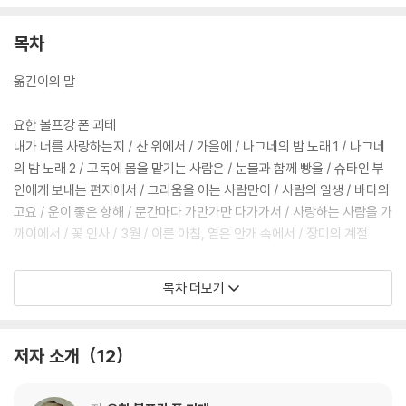
목차
옮긴이의 말
요한 볼프강 폰 괴테
내가 너를 사랑하는지 / 산 위에서 / 가을에 / 나그네의 밤 노래 1 / 나그네
의 밤 노래 2 / 고독에 몸을 맡기는 사람은 / 눈물과 함께 빵을 / 슈타인 부
인에게 보내는 편지에서 / 그리움을 아는 사람만이 / 사람의 일생 / 바다의
고요 / 운이 좋은 항해 / 문간마다 가만가만 다가가서 / 사랑하는 사람을 가
까이에서 / 꽃 인사 / 3월 / 이른 아침, 옅은 안개 속에서 / 장미의 계절
프리드리히 빌헬름 니체
목차 더보기
별의 규범 / 날이 차츰 저물어간다 / 가장 고독한 사람 / 베네치아 / 물결은
한자리에 멎지 않는다 / 이 사람을 보라 / 방랑자와 그의 그림자 / 거나하게
취한 노래 / 부탁 / 나의 행복 / 나의 장미 / 격언의 말은 / 방랑자 / 시새움
저자 소개
12
없이 / 갖가지 법칙에 맞서서 / 소나무와 번갯불 / 몰락 / 아침은 지나가고