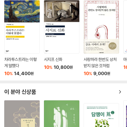
차라투스트라는 이렇
시지프 신화
사랑하라 한번도 상처
마
게 말했다
받지 않은 것처럼
10
10,800
1
%
원
10
14,400
10
9,000
%
%
원
원
이 분야 신상품