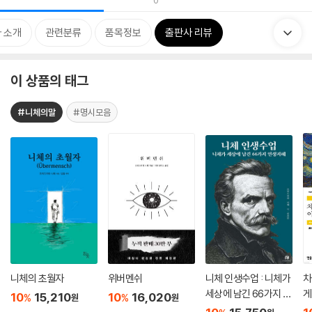
0
 소개
관련분류
품목정보
출판사 리뷰
이 상품의 태그
#니체의말
#명시모음
니체의 초월자
위버멘쉬
니체 인생수업 : 니체가
차
세상에 남긴 66가지 인
게
10
15,210
10
16,020
%
%
원
원
생지혜 (리커버 에디