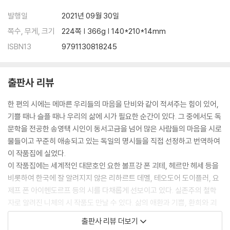
발행일
2021년 09월 30일
쪽수, 무게, 크기
224쪽 | 366g | 140*210*14mm
ISBN13
9791130818245
출판사 리뷰
한 편의 시에는 메마른 우리들의 마음을 단비와 같이 적셔주는 힘이 있어,
기쁠 때나 슬플 때나 우리의 삶에 시가 필요한 순간이 있다. 그 중에서도 독
문학을 전공한 송영택 시인이 동서고금을 넘어 많은 사람들의 마음을 시로
물들이고 꾸준히 애송되고 있는 독일의 명시들을 직접 선정하고 번역하여
이 작품집에 실었다.
이 작품집에는 세계적인 대문호인 요한 볼프강 폰 괴테, 헤르만 헤세 등을
비롯하여 한국에 잘 알려지지 않은 리하르트 데멜, 테오도어 도이플러, 요
제프 폰 아이헨도르프 등의 시를 다채롭게 선보이고 있다. 실존주의 철학
자로 알려진 니체의 시 작품도 만날 수 있다. 삶의 애환과 기쁨, 환희와 괴
로움, 사랑과 이별 등 인간의 내밀하고도 깊은 정서와 자연의 아름다움 등
출판사 리뷰 더보기
을 노래한 각각의 시들이 수록되어 있다. 각각의 시편들이 주는 울림과 감