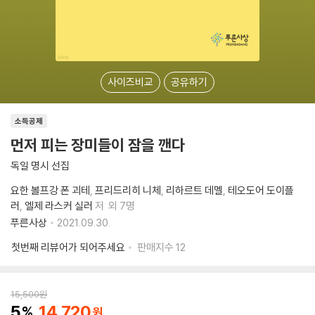
사이즈비교
공유하기
소득공제
먼저 피는 장미들이 잠을 깬다
독일 명시 선집
요한 볼프강 폰 괴테
프리드리히 니체
리하르트 데멜
테오도어 도이플
러
엘제 라스커 실러
저
외 7명
푸른사상
2021.09.30.
첫번째 리뷰어가 되어주세요
판매지수
12
15,500
원
5
14,720