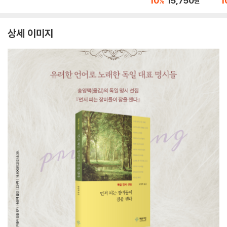
10
15,750
1
%
원
션)
상세 이미지