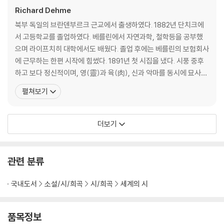
Richard Dehme
북부 독일의 브란덴부르크 근교에서 출생하였다. 1882년 단치크에
서 고등학교를 졸업하였다. 베를린에서 자연과학, 철학등을 공부했
으며 라이프치히 대학에서도 배웠다. 졸업 후에는 베를린의 보험회사
에 근무하는 한편 시작에 힘썼다. 1891년 첫 시집을 냈다. 시풍 중후
하고 보다 정신적이며, 영(靈)과 육(肉), 신과 악마를 동시에 묘사하
는 등 모순을 내포하고 있으며 강한 의식성(意識性)을 특징으로 하
펼쳐보기
였다. 이것은 그가 동시에 그 어느 시인보다도 가장 니체와 깊은 정신
적 유대를 가져, 자아주의(自我主義)와 배덕주의(背德主義)로부
터 강한 영향을 받았기 때문이다. 1889년 동화시인
더보기
관련 분류
국내도서
소설/시/희곡
시/희곡
세계의 시
품목정보