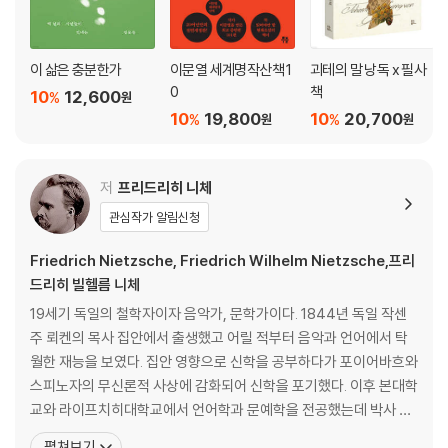
테오도어 슈토름
만남 / 사랑의 품에 안긴 적이 있는 사람은 / 저녁에 / 내 눈을 가려라 / 새
이 삶은 충분한가
이문열 세계명작산책 1
괴테의 말 낭독 x 필사
파란 나뭇잎 하나 / 하는 일 없이 / 오늘, 오늘만은 / 도시 / 3월 / 4월 / 7월
0
책
10
12,600
%
원
/ 잠 못 이루는 밤에 / 중병을 앓고 있을 때
10
19,800
10
20,700
%
%
원
원
요제프 폰 아이헨도르프
봄밤 / 밤의 꽃 / 타향에서 / 세상을 등진 사람
저
프리드리히 니체
관심작가 알림신청
게오르크 트라클
저녁녘에 나의 마음은 / 오래된 기념첩에 적어 넣다 / 잠 / 고향에 돌아오다
Friedrich Nietzsche, Friedrich Wilhelm Nietzsche,프리
/ 초저녁 / 가을에 / 여름의 종말 / 어둠 속에서 / 공원에서 / 몰락 / 밤에 /
드리히 빌헬름 니체
늪 가에서 / 봄에 / 마음의 황혼 / 태양 / 여름 / 롱델 / 겨울 저녁 / 고독한
19세기 독일의 철학자이자 음악가, 문학가이다. 1844년 독일 작센
자의 가을 / 저녁의 노래 /몰락 / 고요와 침묵 / 깊은 곳에서
주 뢰켄의 목사 집안에서 출생했고 어릴 적부터 음악과 언어에서 탁
월한 재능을 보였다. 집안 영향으로 신학을 공부하다가 포이어바흐와
하인리히 하이네
스피노자의 무신론적 사상에 감화되어 신학을 포기했다. 이후 본대학
온갖 꽃이 피어나는 / 흐르는 이 눈물은 / 별들은 저 높은 하늘에서 / 먼 북
교와 라이프치히대학교에서 언어학과 문예학을 전공했는데 박사 논
쪽의 민둥산 위에 / 나의 커다란 고통으로 / 어떤 젊은이가 한 처녀를 / 옛
문을 제출하기 전에 이미 명문대인 스위스 바젤대학교에 초빙될 만큼
날에 그녀가 부르던 노래가 / 너를 사랑하였고, 지금도 / 사랑하던 두 사람
펼쳐보기