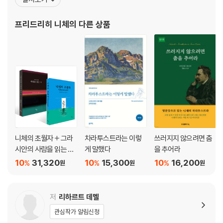
뛰어난 학생이었다. 1869년부터 스위스 바젤대학교에서 고전문헌
이 / 꿈에 / 세월은 와서 가고 / 두 사람은 서로 사랑하고 있었다 / 너는 청
학 교수로 일하던 그는 1879년 건강이 악화되면서 교수직을 그만두
초한 꽃과 같이 / 너의 마음이 나에 대한 사랑으로 / 봄이 와서 / 마음을 스
프리드리히 니체
의 다른 상품
었다. 편두통과 위통에 시달리는 데다가 우울증까지 앓았지만
치며 가벼이 / 가녀린 수련꽃이 꿈을 꾸면서 / 너의 파란 고운 눈으로 / 네
가 보낸 편지 / 눈비음의 키스, 눈비음의 사랑 / 사나운 파도가 / 진정한 나
의 청혼을
헤르만 헤세
두 골짜기에서 / 높은 산 속의 저녁 / 안개 속에서 / 엘리자베트 / 한 점 구
름 / 어머님에게 / 피에솔레 / 흰 구름 / 가을날 / 둘 다 같다 / 엘리자베트 /
행복 / 꽃, 나무, 새 / 바람 부는 6월의 어느 날 / 책 / 사랑의 노래 / 파랑 나
비 / 9월 / 어딘가에 / 마른 잎
니체의 초월자 + 그라
차라투스트라는 이렇
쓰러지지 않으려면 춤
시안의 사람을 읽는 눈
게 말했다
을 추어라
세트
10
31,320
10
15,300
10
16,200
%
%
%
원
원
원
저
리하르트 데멜
관심작가 알림신청