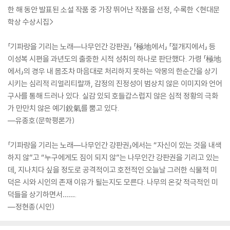
한 해 동안 발표된 소설 작품 중 가장 뛰어난 작품을 선정, 수록한 <현대문
학상 수상시집>
「기파랑을 기리는 노래―나무인간 강판권」 「極地에서」 「절개지에서」 등
이성복 시편을 과년도의 출중한 시적 성취의 하나로 판단했다. 가령 「極地
에서」의 경우 내 몸조차 마음대로 처리하지 못하는 악몽의 한순간을 상기
시키는 심리적 리얼리티랄까, 감정의 진정성이 범상치 않은 이미지와 언어
구사를 통해 드러나 있다. 실감 있되 호들갑스럽지 않은 심적 정황의 극화
가 만만치 않은 예기銳氣를 뿜고 있다.
―유종호(문학평론가)
「기파랑을 기리는 노래―나무인간 강판권」에서는 “자신이 있는 것을 내색
하지 않”고 “누구에게도 짐이 되지 않”는 나무인간 강판권을 기리고 있는
데, 지나치다 싶을 정도로 공격적이고 호전적인 오늘날 그러한 식물적 미
덕은 시와 시인의 존재 이유가 될는지도 모른다. 나무의 온갖 적극적인 미
덕들을 상기하면서…….
―정현종(시인)