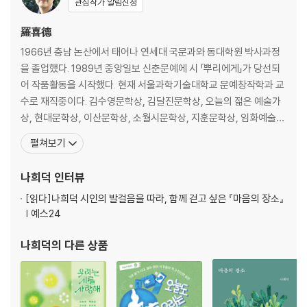
관심작가 알림신청
羅喜德
1966년 충남 논산에서 태어나 연세대 국문과와 동대학원 박사과정
을 졸업했다. 1989년 중앙일보 신춘문예에 시 「뿌리에게」가 당선되
어 작품활동을 시작했다. 현재 서울과학기술대학교 문예창작학과 교
수로 재직중이다. 김수영문학상, 김달진문학상, 오늘의 젊은 예술가
상, 현대문학상, 이산문학상, 소월시문학상, 지훈문학상, 임화예술문
학상, 미당문학상, 고산문학대상, 백석문학상, 영랑시문학상, 대산문
펼쳐보기
학상 등을 수상했다. 시집으로 『뿌리에게』, 『그 말이 잎을 물들였다』,
『그곳이 멀지 않다』, 『어두워진다는 것』, 『사라진 손바닥』, 『야생사
나희덕
인터뷰
과』, 『말들이 돌아오는 시간』, 『파일명
[읽다]
나희덕 시인의 발걸음을 따라, 함께 걷고 싶은 『마음의 장소』
| 예스24
나희덕
의 다른 상품