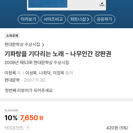
미리보기
사이즈비교
파트너샵
공유하기
소득공제
현대문학상 수상시집
기파랑을 기다리는 노래 - 나무인간 강판권
2008년 제53회 현대문학상 수상시집
이정록
저
이성복
나희덕
이장욱
등저
현대문학
2007.11.30.
첫번째 리뷰어가 되어주세요
8,500
원
10
7,650
YES포인트
420원 (5%)