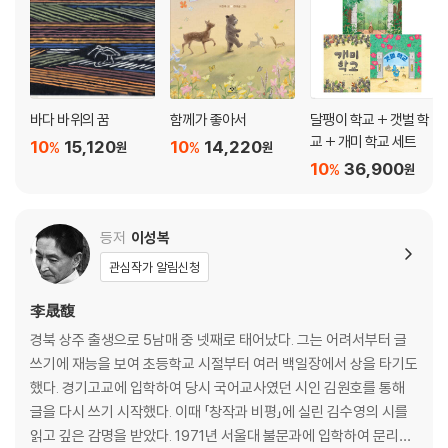
바다 바위의 꿈
함께가 좋아서
달팽이 학교 + 갯벌 학
교 + 개미 학교 세트
10
15,120
10
14,220
%
%
원
원
10
36,900
%
원
등저
이성복
관심작가 알림신청
李晟馥
경북 상주 출생으로 5남매 중 넷째로 태어났다. 그는 어려서부터 글
쓰기에 재능을 보여 초등학교 시절부터 여러 백일장에서 상을 타기도
했다. 경기고교에 입학하여 당시 국어교사였던 시인 김원호를 통해
글을 다시 쓰기 시작했다. 이때 「창작과 비평」에 실린 김수영의 시를
읽고 깊은 감명을 받았다. 1971년 서울대 불문과에 입학하여 문리대