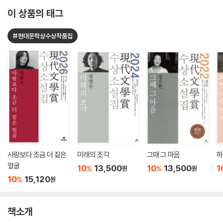
이 상품의 태그
#현대문학상수상작품집
사랑보다 조금 더 짙은
미래의 조각
그때 그 마음
하
얼굴
10
13,500
10
13,500
1
%
%
원
원
10
15,120
%
원
책소개