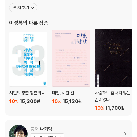
문학회에 가입하여 황지우, 김석희, 정세용, 진형준 등과 친분을 쌓았
펼쳐보기
고 1976년 복학하여 황지우 등과 교내 시화전을 열기도 했다. 1977
년 「정든 유곽에서」 등을 『문학과 지성』에 발표, 등단했다. 대구 계명
이성복
의 다른 상품
대학 강의 조교로 있으면서 무크지 『우
시인의 청춘 청춘의 시
매일, 시 한 잔
사랑해도 혼나지 않는
꿈이었다
10
15,300
10
15,120
%
%
원
원
10
11,700
%
원
등저
나희덕