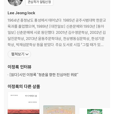
관심작가 알림신청
Lee Jeong lock
1964년 충청남도 홍성에서 태어났다. 1985년 공주사범대학 한문교
육과를 졸업했으며, 1989년 [대전일보] 신춘문예와 1993년 [동아
일보] 신춘문예에 시로 등단했다. 2001년 김수영문학상, 2002년 김
달진문학상, 2013년 윤동주문학대상, 천상병동심문학상, 한성기문
학상, 박재삼문학상 등을 받았다. 주요 도서로 시집 『그럴 때가 있다』
『동심언어사전』『눈에 넣어도 아프지 않은 것들의 목록』『아버지학
펼쳐보기
교』『어머니학교』『정말』『의자』『제비꽃 여인숙』『버드나무 껍질에 세
들고 싶다』『풋사과의 주름살』『벌레의 집은 아늑하다』 청소년시집
이정록
인터뷰
『아직 오지 않은 나에게』『까짓것』, 산문집
[읽다]
시인 이정록 "청춘을 향한 진심어린 위로"
이정록
의 다른 상품