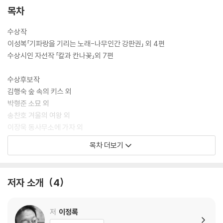
목차
수상작
이성복「기파랑을 기리는 노래-나무인간 강판권」 외 4편
수상시인 자선작 「칼과 칸나꽃」외 7편
수상후보작
김행숙 숲 속의 키스 외
박형준 소묘 외
송찬호 겨울의 여왕 외
이장욱 동사무소에 가자 외
이정록 꽃살문 외
목차 더보기
장옥관 꽃을 찢고 열매 나오듯
역대수상시인 근작시
저자 소개
4
황동규 어느 초밤 화성시 궁평항 외
김명인 천지간 외
나희덕 꽃바구니 외
저
이정록