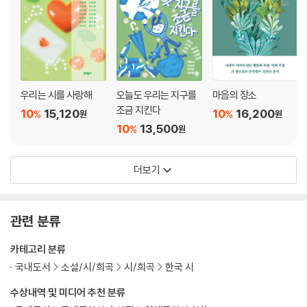
우리는 시를 사랑해
오늘도 우리는 지구를
마음의 장소
조금 지킨다
10
15,120
10
16,200
%
%
원
원
10
13,500
%
원
더보기
관련 분류
카테고리 분류
국내도서
소설/시/희곡
시/희곡
한국 시
수상내역 및 미디어 추천 분류