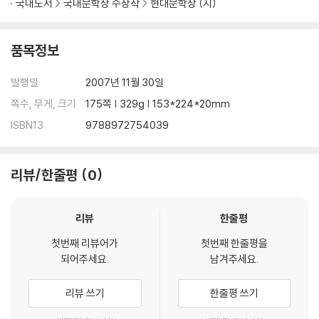
국내도서
국내문학상 수상작
현대문학상 (시)
품목정보
발행일
2007년 11월 30일
쪽수, 무게, 크기
175쪽 | 329g | 153*224*20mm
ISBN13
9788972754039
리뷰/한줄평
0
리뷰
한줄평
첫번째 리뷰어가
첫번째 한줄평을
되어주세요.
남겨주세요.
리뷰 쓰기
한줄평 쓰기