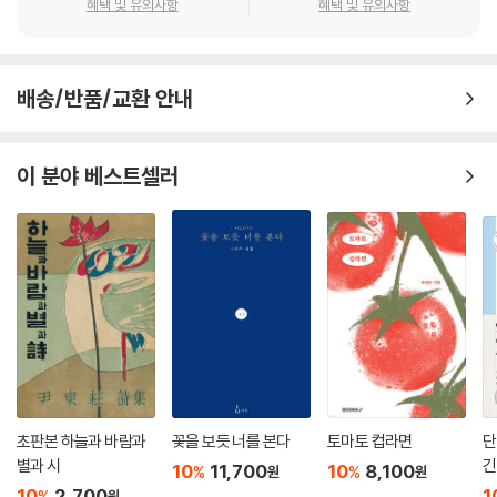
혜택 및 유의사항
혜택 및 유의사항
배송/반품/교환 안내
이 분야 베스트셀러
초판본 하늘과 바람과
꽃을 보듯 너를 본다
토마토 컵라면
단
별과 시
긴
10
11,700
10
8,100
%
%
원
원
10
2,700
1
%
원