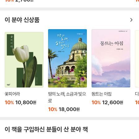
이 분야 신상품
꽃피어라
땅의 노래, 소금과 빛으
동트는 아침
디
로
10
10,800
10
12,600
1
%
%
원
원
10
18,000
%
원
이 책을 구입하신 분들이 산 분야 책