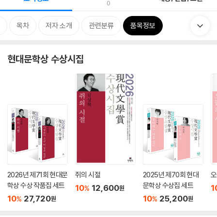
0
목차
저자 소개
관련분류
품목정보
현대문학상 수상시집
2026년 제71회 현대문
쥐의 시절
2025년 제70회 현대
오
학상 수상 작품집 세트
문학상 수상집 세트
10
12,600
1
%
원
10
27,720
10
25,200
%
%
원
원