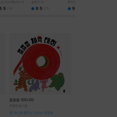
핵심집
호(코드팩토리) 저
송희구 저
루키우스 안나이우스 세
박준철 편
네카 저/하와이 대저택 편
8.5
9.5
9.5
10.
(
19
)
(
71
)
(
60
)
역
줄줄줄 체육대회
문명예 글그림
줄 하나로 펼치는 신나는 운동회