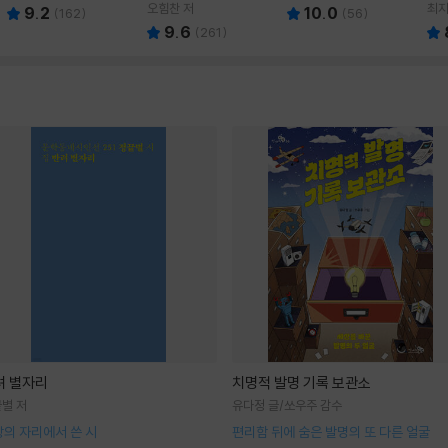
드
영 역
오힘찬 저
최지
9.2
10.0
(
162
)
(
56
)
9.6
(
261
)
려 별자리
치명적 발명 기록 보관소
별 저
유다정 글/쏘우주 감수
의 자리에서 쓴 시
편리함 뒤에 숨은 발명의 또 다른 얼굴