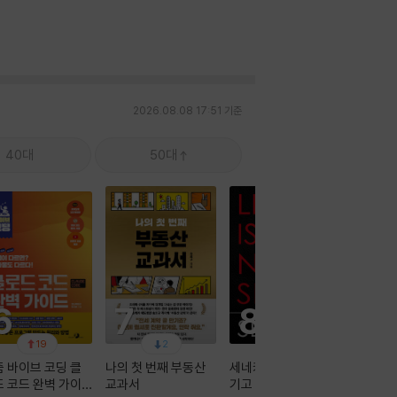
2026.08.08 17:51 기준
40대
50대
6
7
8
9
19
2
2
 바이브 코딩 클
나의 첫 번째 부동산
세네카, 오늘을 빼앗
2027
 코드 완벽 가이
교과서
기고 있는 당신에게
기 써니