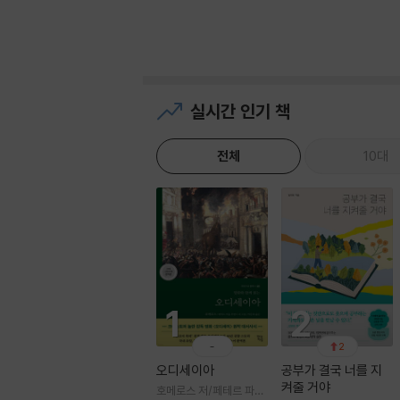
실시간 인기 책
전체
10대
1
2
2
오디세이아
공부가 결국 너를 지
켜줄 거야
호메로스 저/페테르 파울