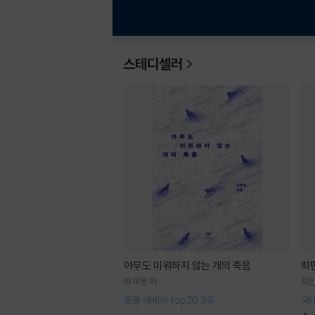
스테디셀러
아무도 미워하지 않는 개의 죽음
최
하재영 저
최민
동물 에세이 top20 3주
국내