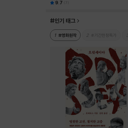
9.7
(
7
)
#인기 태그
1
2
#영화원작
#기간한정특가