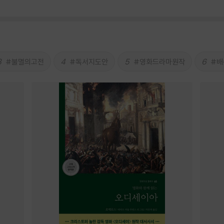
3
4
5
6
#불멸의고전
#독서지도안
#영화드라마원작
#배