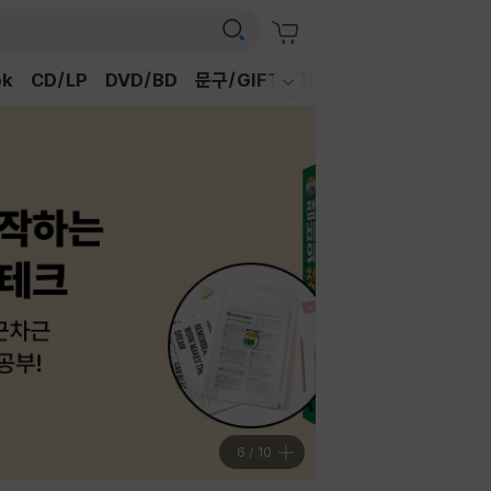
ok
CD/LP
DVD/BD
문구/GIFT
티켓
채널예스
이벤트
웰컴메뉴 모두보기
7
/
10