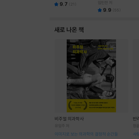
루벤스 그림/박문재 역
임민찬 저
9.7
(
21
)
9.9
(
55
)
새로 나온 책
비주얼 의과학사
반
유임주 저
정끝
이미지로 보는 의과학의 결정적 순간들
사랑