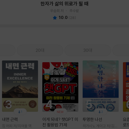
한자가 삶의 위로가 될 때
우승희 저
추수밭
10.0
(
28
)
20대
30대
4
3
5
1
2
내면 근력
이게 되네? 챗GPT 미
투명한 나선
요즘
친 활용법 71제
로드
짐 머피 저/지여울 역
히가시노 게이고 저/김선