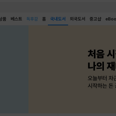
어린이
독후감
상품
베스트
홈
국내도서
외국도서
중고샵
eBo
어린이