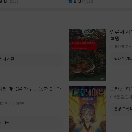
9.8
9.3
(
236
)
(
1,396
)
인류세 시
혁명
존 벨라미 포스
생태 위기의
신작 산문
핑 마음을 가꾸는 동화 9 : 다
드래곤 히
이재문 글/김지
집부 편
아이휴먼
운명 극복 
 티니핑