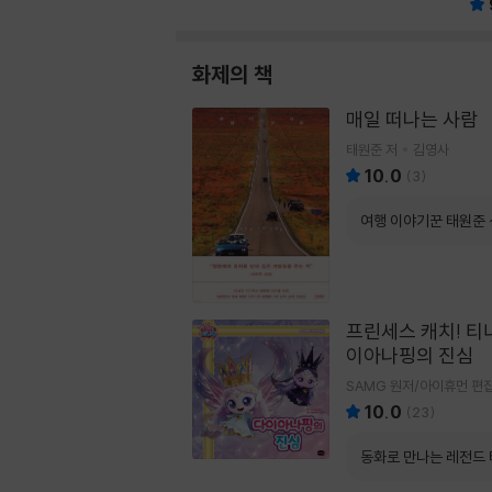
화제의 책
매일 떠나는 사람
태원준 저
김영사
10.0
(
3
)
여행 이야기꾼 태원준 
프린세스 캐치! 티니
이아나핑의 진심
SAMG 원저/아이휴먼 편
10.0
(
23
)
동화로 만나는 레전드