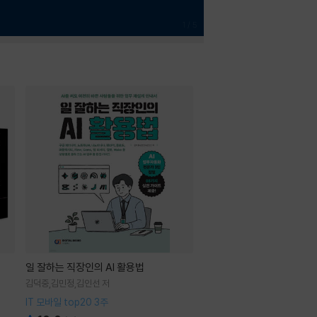
1
/
5
일 잘하는 직장인의 AI 활용법
김덕중,김민정,김인선 저
IT 모바일 top20 3주