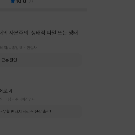
10.0
(
7
)
대의 자본주의: 생태적 파멸 또는 생태
터 저/박종일 역
한길사
 근본 원인
어로 4
인 그림
주니어김영사
K-무협 판타지 시리즈 신작 출간!