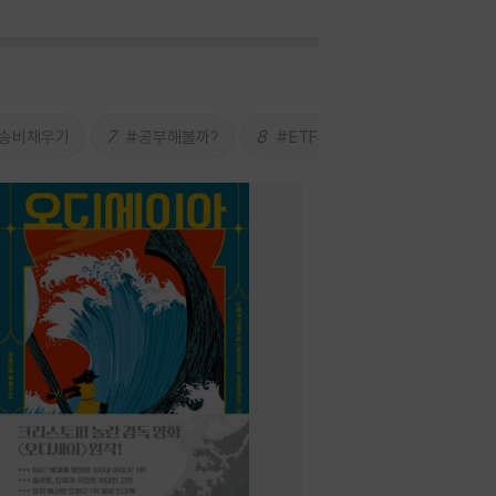
7
8
9
송비채우기
#공부해볼까?
#ETF투자
#카리나가읽