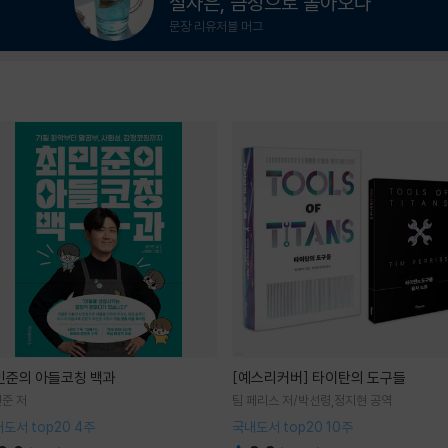
설자은, 금성으로 돌아오다
문장 리유저블 머그
민준의 아들코칭 백과
[예스리커버] 타이탄의 도구들
준 저
팀 페리스 저/박선령,정지현 공역
도서 top20 4주
국내도서 top20 10주