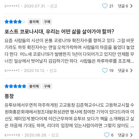
겠다. 언젠가 코로나 19가 극복되리란 믿음을 가지고 있지만, 그때에는 현
k*****1
2020.07.31.
신고
21
댓글
6
18 시골 유생의 의견도 깊이 새겨듣다 131
재의 독감과 같
19 지역차별을 철폐하여 인재를 키우다 137
종이책
구매
4장 | 강건한 군주
포스트 코로나시대, 우리는 어떤 삶을 살아가야 할까?
20 끊임없이 함양하고 성찰하여 분노를 통제하다 147
요즘 사람들의 시선이 온통 코로나19 확진자수를 향하고 있다. 그걸 비웃
21 친인척을 멀리 하고 현명한 인재를 등용하다 153
기라도 하듯 확진자수는 연일 오락가락하며 사람들의 마음을 들었다 놓았
22 9가지 좌우명으로 자신의 뜻을 명확히 밝히다 160
다 한다. 어느새 코로나19가 발병한지 1년이 다되어가고 있지만 언제쯤 무
23 호방함과 유머를 보여주다 164
너진 일상에서 벗어날지 감감하기만 하다. 사람들은 하루하루를 초조해하
24 정통성을 확보하기 위해 치밀하게 준비하다 171
고 있지만 코로나19 바이러스는 아랑곳하지 않는다. 어쩌면 옛날을 잊어
k*****1
2020.10.12.
신고
19
댓글
6
25 개혁저항세력을 과감히 척결하다 177
버리고 새로운 세
26 군사훈련을 진두지휘하다 182
종이책
구매
27 국왕의 행차를 백성과 함께하다 190
동창
28 천재지변에 적극 대응하다 198
29 강고한 기득권 세력에 강력하게 맞서다 203
유투브에서우연히 마주하게된 고교동창 김준혁교수나도 고등학교시절 수
원화홍문화재에서정조대왕화성관련 행사에 참여한 기억이 있다드라마 이
산도 재미있게 봤다어제 야간근무하며 유투브 보다가 책을 소개해읽고 싶
5장 | 인간적인 모습을 보여주다
은 마음에 기대도 하며, 리더의 입장에 있는사람이라면 그렇지 않아도 살
30 참된 효를 실천하다 213
아가며 삶의 지침서로활용해도 모자람이 없을 듯 하여 망설임없이그래서
31 자신을 따른 이들을 끝까지 보호하다 222
k*****9
2020.06.26.
신고
6
댓글
0