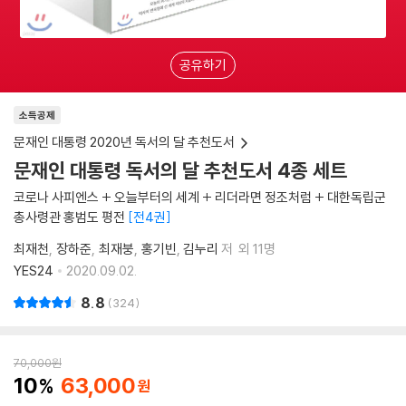
공유하기
소득공제
문재인 대통령 2020년 독서의 달 추천도서
문재인 대통령 독서의 달 추천도서 4종 세트
코로나 사피엔스 + 오늘부터의 세계 + 리더라면 정조처럼 + 대한독립군
총사령관 홍범도 평전
전4권
최재천
장하준
최재붕
홍기빈
김누리
저
외 11명
YES24
2020.09.02.
8.8
324
70,000
원
10
63,000