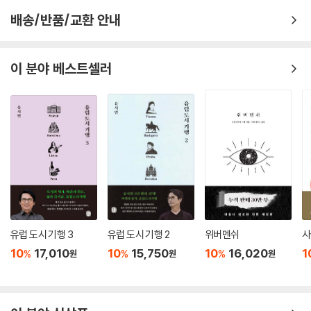
배송/반품/교환 안내
감사의 글
이 분야 베스트셀러
유럽 도시 기행 3
유럽 도시 기행 2
위버멘쉬
사
10
17,010
10
15,750
10
16,020
1
%
%
%
원
원
원