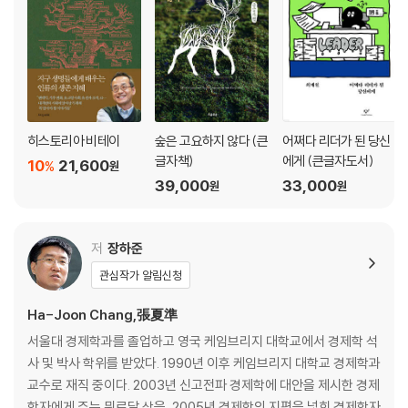
6장 봉오동전투의 영웅
3.1운동 계기로 독립군 부대 연합전선│봉오동으로 일본군 유인 섬멸│적
군 500여 명
살상한 대첩│독립군의 영웅으로 부상하다
7장 청산리대첩을 승전으로 이끌다
히스토리아 비테이
숲은 고요하지 않다 (큰
어쩌다 리더가 된 당신
일제의 보복, 마적단까지 동원│어랑촌에 진지 구축, 연합부대 사령관에 추
글자책)
에게 (큰글자도서)
10
21,600
%
원
대│매복 전술
39,000
33,000
원
원
로 일본군을 자멸로 몰아넣다│국치 이래 가장 빛나는 청산리대첩│박은식
의 청산리대
첩 기록│일제 정보기관의 ‘홍범도 평가’│이범석의 청산리대첩 주역 왜곡
저
장하준
│“청산리전쟁
관심작가 알림신청
주역은 홍범도”
Ha-Joon Chang,張夏準
2부
서울대 경제학과를 졸업하고 영국 케임브리지 대학교에서 경제학 석
시련 속의 민족혼, 홍범도
사 및 박사 학위를 받았다. 1990년 이후 케임브리지 대학교 경제학과
교수로 재직 중이다. 2003년 신고전파 경제학에 대안을 제시한 경제
8장 일제의 보복 경신참변, 독립군 기반 상실
학자에게 주는 뮈르달 상을, 2005년 경제학의 지평을 넓힌 경제학자