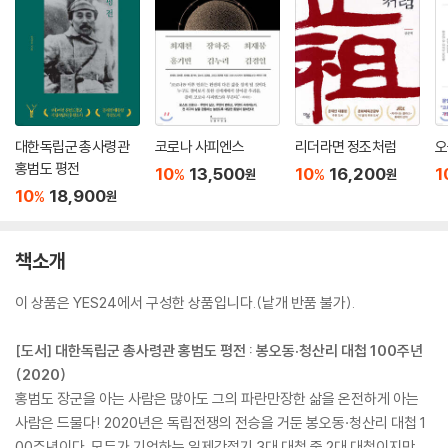
대한독립군 총사령관
코로나 사피엔스
리더라면 정조처럼
오
홍범도 평전
10
13,500
10
16,200
1
%
%
원
원
10
18,900
%
원
책소개
이 상품은 YES24에서 구성한 상품입니다.(낱개 반품 불가).
[도서] 대한독립군 총사령관 홍범도 평전 : 봉오동·청산리 대첩 100주년
(2020)
홍범도 장군을 아는 사람은 많아도 그의 파란만장한 삶을 온전하게 아는
사람은 드물다! 2020년은 독립전쟁의 전승을 거둔 봉오동·청산리 대첩 1
00주년이다. 모두가 기억하는 일제강점기 3대 대첩 중 2대 대첩이지만,