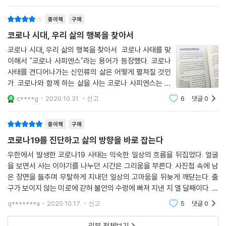
친구에게 선물할겸 나도
32 사랑하는 여인에게 최선을 다하다 230
33 측근의 실수를 단호하게 처리하다 237
종이책
구매
34 역대 국왕의 계승자로서 위상을 만들다 245
코로나 시대, 우리 삶의 행복을 찾아서
35 진정한 소통을 위해 비밀편지를 주고받다 252
코로나 시대, 우리 삶의 행복을 찾아서 코로나 사태를 맞
이해서 "코로나 사피엔스"라는 용어가 등장했다. 코로나
6장 | 포용의 정치를 추구하다
사태를 견디어나가는 신인류의 삶은 어떻게 펼쳐질 것인
36 창덕궁 내원에서 군신동행을 열다 263
가. 코로나와 함께 하는 삶을 사는 코로나 사피엔스는 과
37 혁신도시 건설로 경제발전 기반을 마련하다 270
연 이 위기를 어떻게 극복해나갈 것인가. 이 책은 이런 물
c****g
2020.10.31.
신고
6
댓글
0
38 북벌론을 통해 자주의식을 고양시키다 275
음에 대해서 CBS 시사프로그램에서 사회 각 분야의 전문
39 백성들을 존중하고 세심하게 배려하다 282
가들과 이야기를 나눈 것을 모아둔 책이다.
40 공자를 내세워 학문의 정통성을 드러내다 290
종이책
구매
41 전문 기술자들을 존중하다 296
코로나19를 진단하고 삶의 방향을 바로 잡는다
42 중요한 일이 있으면 반 잔 술도 입에 대지 않다 300
우한에서 발생한 코로나19 사태는 익숙한 일상의 흐름을 뒤집었다. 얼굴
을 보면서 사는 이야기를 나누던 시간은 그리움을 부른다. 사진첩 속에 남
7장 | 조선의 진경문화시대를 열다
은 장면을 들추며 무탈하게 지내던 일상의 고마움을 뒤늦게 깨닫는다. 출
43 활자 주조 활성화로 문예를 부흥시키다 309
구가 보이지 않는 미로에 갇혀 불안의 수렁에 빠져 지낸 지 열 달째이다. 코
44 창조적 사고를 지니고 첨단 기계를 사용하다 316
로나19 바이러스 감염자 발생 관련 재난 문자와 외출을 통제하는 생활 방
q*******a
2020.10.17.
신고
5
댓글
0
45 조선의 음악으로 혜경궁의 잔치를 열다 322
역 문자가 전
46 훈민정음을 활성화하다 329
리뷰 전체보기