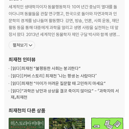
[도서] 오늘부터의 세계 : 세계 석학 7인에게 코로나 이후 인류의 미래를
세계적인 생태학자이자 동물행동학자. 10여 년간 중남미 열대를 돌
묻다
3장 산포수 의병장, 관북 지역 일본군 소탕전
아다니며 동물들을 관찰 연구했고, 한국으로 돌아와 자연과학과 인
코로나19 이후 문명의 나침반은 어디를 가리킬 것인가 전 지구적 위기 한
산포수 의병부대 대장으로 뽑히다│일본군과 일진회원 가차 없이 처단│
문학의 경계를 넘나들며 활동했다. 강연, 방송, 언론, 사회 운동, 재단
복판에서 세계 석학 7인에게 던진 긴급한 질문 그들이 제안하는 7가지 문
일제, 가족 인질
활동 등을 통해 대중에게 과학을 알리고 생명 사랑을 실천하는 데 앞
명 전환 시나리오 2019년 12월 중국 우한에서 처음 보고된 바이러스가 전
삼아 회유작전 벌이다│부인은 옥사, 아들 양순은 전사│초기 산포수 의병
장서 왔다. 2013년 세계적인 동물학자 제인 구달 박사와 함께 생명다
지구적으로 확산되기까지 걸린 시간은 불과 3개월 남짓이었다. 가장 먼저
의 혁혁한 전과
양성재단을 설립했으며, 현재는 재단 이사장을 맡고 있다. 서울대학
펼쳐보기
감염자가 나타난 지역이 문을 닫아걸었고, 그다음은 아예 국경을 폐쇄했
교에서 동물학을 전공하고, 미국 펜실베이니아 주립대학교에서 생태
다. 봉쇄라는 초유의 대응책을 펼친 곳에서는 사람들의 이동이 엄격하게
4장 간도와 블라디보스토크 오가며 펼친 항일전
학 석사학위를, 하버드 대학교에서 생물학 박사학위를 받았다. 하버
최재천
인터뷰
통제되었다. 전례 없는 혼란 속에 혐오나 사재기 같은 사회 문제가 대두되
한민족의 고토, 간도로 이동│의병가.독립군가로 사기를 북돋우다│연해주
드 대학교 전임강사를 거쳐 미시건 대학교 교수로 재직했다
었고, 얼마 지나지 않아 기록적인 실업률이 장기간 이어질 후유증을 예고
로 이동, 안중
[읽다]
최재천 “불평등한 사회는 붕괴한다”
했다. 의료 위기가 정치, 경제 위기로 확산되었다. 사람들은 지금껏 인류가
근을 만나다│‘13도의군’과 ‘성명회’에 참여하다 | 권업회 회장단에 선출돼
[읽다]
[커버 스토리] 최재천 "나는 평생 논 사람이다"
밟아온 발전의 경로를 의심할 수밖에 없었다. ‘뉴 노멀’이라는 말이 회자되
항일 지도│
[읽다]
최재천 “아이가 어려운 질문할 때 고민하지 마세요”
었고, 코로나19 이후 도래할 새로운 질서에 대한 궁금증과 바람이 커져갔
봉밀산에서 둔전병으로 장기전 대비
[읽다]
“과학은 낭만과 상상을 결코 죽이지 않아요” - 『과학자의 서
다.
재』최재천
5장 대한독립군 창설, 국내진공작전
러시아혁명기 노령 왕래하며 무기 구입│대한국민의회 참여, 군무부 활동
최재천
의 다른 상품
│대한독립군
창건, 본격 항일전│항일 연합군 이끌고 국내진공작전 벌이다