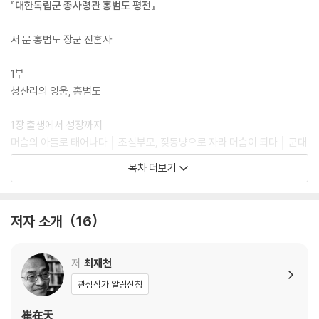
같은 위기를 이겨내기 힘들 것이라는 자성적 성찰이 대두하는 가운데 각
『대한독립군 총사령관 홍범도 평전』
분야 대표 지성들이 대담한 인사이트를 내놓았다. 최재천(생태와 인간),
장하준(경제의 재편), 최재붕(문명의 전환), 홍기빈(새로운 체제), 김누리
서 문 홍범도 장군 진혼사
(세계관의 전복), 김경일(행복의 척도)이 그들이다.
1부
[도서] 리더라면 정조처럼 : 정조대왕의 숨겨진 리더십 코드 5049
청산리의 영웅, 홍범도
“만약 대통령이 된다면 정조의 개혁정책을 계승하겠다.” -문재인, 19대
대선 당시 마지막 TV연설에서 결코 순탄하지 않았던 정조의 재위 시절, 그
1장 출생에서 성장까지
럼에도 정조(正祖)는 숱한 난관을 이겨내고 우리나라 역사상 최고의 개혁
머슴의 아들로 태어나다 │ 조실부모, 젖동냥으로 자라 머슴이 되다 │ 군대
군주로 평가받는다. 저성장과 실업, 전염병과 전쟁의 위험 속에 노출된 우
지원하여 3
목차 더보기
리에게 지금 필요한 것은 무얼까? 전대미문의 세계적 위기 코로나로 인해
년 동안 나팔수 생활 │ 부패 상관 폭행하고 군문을 뛰쳐나오다 │ 제지공장
각국 지도자의 리더십도 심판대에 올랐고, 좌충우돌하는 각국 지도자들의
3년, 주인의
행태를 보며, 우리는 그 어느 때보다 현명한 지도자가 절실하다. 이것은 나
폭압에 다시 탈출
저자 소개
16
라를 경영하는 이들뿐만 아니라 이 시대를 살아야 할 우리 개개인에게도
필요한 덕목이다. 그렇다면 정조의 리더십은 무엇이 특별한 걸까. 50발의
2장 파란곡절의 젊은 시절, 의병투쟁 시작
화살 중 49발을 명중시키고 1발은 허공으로 쏜 신궁(神弓) 정조의 일화
금강산 신계사에서 비승비속의 생활│비구니와 함께 신계사를 떠나다│동
저
최재천
는 유명하다. 정조는 왜 1발을 비워둔 걸까. 여기에 ‘정조대왕의 리더십 코
지 만나 일본
관심작가 알림신청
드 5049’의 비밀이 숨어 있다.
군 소부대 섬멸│산포수와 농민으로 의병대 조직│단양 이씨와 해후, 아들
과의 상봉
崔在天