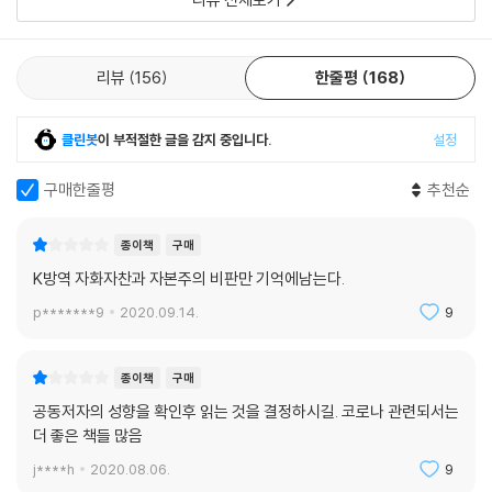
47 무예를 발전시켜 국방력을 강화하다 334
48 문화의 다양성을 인정하다 341
49 진경문화로 새로운 문화시대를 열다 350
리뷰
156
한줄평
168
에필로그 357
클린봇
이 부적절한 글을 감지 중입니다.
설정
참고문헌 360
구매한줄평
추천순
종이책
구매
『오늘부터의 세계』
K방역 자화자찬과 자본주의 비판만 기억에남는다.
들어가며
p*******9
2020.09.14.
9
포스트 코로나, 위기에서 만들어지는 새로운 질서
종이책
구매
1장 집중과 분산
공동저자의 성향을 확인후 읽는 것을 결정하시길. 코로나 관련되서는
제러미 리프킨 화석연료 없는 문명이 가능한가
더 좋은 책들 많음
2장 중심과 주변
j****h
2020.08.06.
9
원톄쥔 위기 이후 어떤 세계화가 도래할 것인가