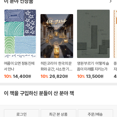
이 분야 신상품
여름이 오면 정동진에
히든코리아: 한국의 문
영원 부르기: 어떻게 슬
중
서 만나
화와 공간, 사소한 기적
픔이 미래를 지키는가
자
들
10
14,400
10
26,820
10
13,500
4
%
%
%
원
원
원
이 책을 구입하신 분들이 산 분야 책
로그인
최근 본 상품
주문/배송