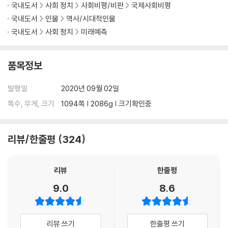
“지구 자본주의 떠받들던 4개의 기둥 모두 무너져”
국내도서
사회 정치
사회비평/비판
국제사회비평
만들어진 미래 아닌, 만들어야 할 미래는 무엇인가
국내도서
인물
역사/시대적인물
국내도서
사회 정치
미래예측
포스트 코로나[5] 세계관의 전복_ 김누리
“자본주의가 무너지거나, 자본주의가 인간화되거나”
품목정보
세상을 향한 거대 프레임은 어떻게 달라지는가
발행일
2020년 09월 02일
포스트 코로나[6] 행복의 척도_ 김경일
“사회가 강요한 원트로는 버텨낼 수 없다”
쪽수, 무게, 크기
1094쪽 | 2086g | 크기확인중
행복의 기준은 어디에 있는가
리뷰/한줄평
324
『리더라면 정조처럼』
리뷰
한줄평
프롤로그 05
9.0
8.6
1장 | 공부하는 군주
01 엄청난 독서를 통해 지식을 넓히다 15
리뷰 쓰기
한줄평 쓰기
02 끊임없이 공부하여 군사君師의 지위를 얻다 22