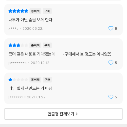
종이책
구매
3장 성장과 분배
나무가 아닌 숲을 보게 한다.
장하준 왜 우리는 마이너스 성장을 두려워하는가
x***a
2020.06.22.
6
4장 혐오와 사랑
마사 누스바움 새로운 정치의 가능성은 어디에서 오는가
종이책
구매
좀더 깊은 내용을 기대했는데ㅡㅡ; 구매해서 볼 정도는 아니었음
5장 개별과 보편
케이트 피킷 우리는 질병과 죽음 앞에 평등한가
p*******s
2020.12.12.
5
6장 기술과 조정
종이책
구매
닉 보스트롬 세계는 다음의 위기에 대응할 준비가 되어 있는가
너무 쉽게 책만드는 거 아님
7장 분리와 연결
j******1
2021.01.22.
5
반다나 시바 바이러스와의 전쟁은 왜 실패할 수밖에 없는가
한줄평 전체보기
나가며
혁신은 모두를 위한 이익에서 나온다