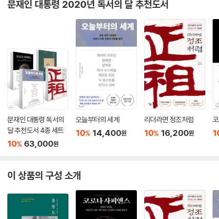
문재인 대통령 2020년 독서의 달 추천도서
문재인 대통령 독서의
오늘부터의 세계
리더라면 정조처럼
코
달 추천도서 4종 세트
10
14,400
10
16,200
1
%
%
원
원
10
63,000
%
원
이 상품의 구성 소개