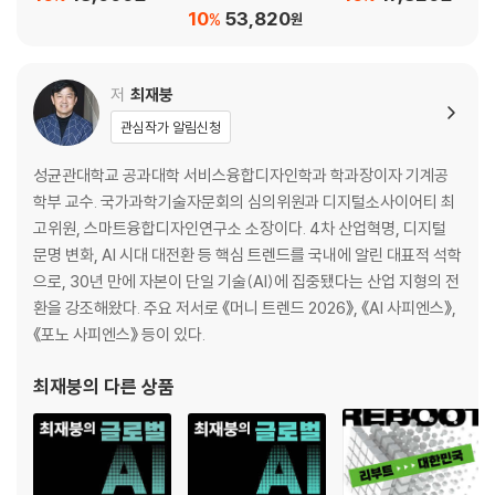
암살 위기 모면, 밀정들에 시달리다│전우들과 농업조합 만들어 둔전 활동
10
53,820
%
원
│상처 18년
만에 이인복과 재혼│소련 정세 변화로 개간한 땅 빼앗기다
저
최재붕
12장 광복을 2년 앞두고 파란만장한 생을 마감하다
관심작가 알림신청
스탈린의 폭거로 카자흐스탄에 강제 이주│극동 러시아 한인 17만여 명 강
성균관대학교 공과대학 서비스융합디자인학과 학과장이자 기계공
제 추방│한국
학부 교수. 국가과학기술자문회의 심의위원과 디지털소사이어티 최
어 사용 및 거주 이전 금지 등 탄압│‘전선에 보내 달라’ 간청하다│75세 일
고위원, 스마트융합디자인연구소 소장이다. 4차 산업혁명, 디지털
기로 거인은
문명 변화, AI 시대 대전환 등 핵심 트렌드를 국내에 알린 대표적 석학
쓰러지다
으로, 30년 만에 자본이 단일 기술(AI)에 집중됐다는 산업 지형의 전
환을 강조해왔다. 주요 저서로 《머니 트렌드 2026》, 《AI 사피엔스》,
-부록 1 홍범도 장군을 추억하면서
《포노 사피엔스》 등이 있다.
전문 연구가들이 바라보는 홍범도│카자흐스탄의 홍범도 관련 자료│‘김규
연 비망록’의 홍범
최재붕
의 다른 상품
도│이인섭의 홍범도 회상기
-부록 2 홍범도 항일역전표(1891~1909년)
-부록 3 홍범도 연표