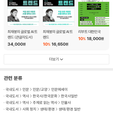
『코로나 사피엔스』
들어가는 글_ 예전과 완전히 다른 삶을 살아갈 우리, 코로나 사피엔스를
위하여
최재붕의 글로벌 AI 트
최재붕의 글로벌 AI 트
리부트 대한민국
포스트 코로나[1] 생태와 인간_ 최재천
렌드 (큰글자도서)
렌드
10
18,000
%
원
“바이러스 3~5년마다 창궐한다”
34,000
10
16,650
%
원
원
인류는 어떻게 살아남아야 하는가
더보기
포스트 코로나[2] 경제의 재편_ 장하준
“1929년 같은 대공황 온다”
세계 경제는 어떻게 리셋되는가
관련 분류
포스트 코로나[3] 문명의 전환_ 최재붕
국내도서
인문
인문/교양
인문에세이
“받아들이지 않으면 죽는다”
국내도서
역사
한국사/한국문화
한국사일반
포노 사피엔스 문명은 어떻게 가속화되는가
국내도서
역사
주제로 읽는 역사
인물사
포스트 코로나[4] 새로운 체제_ 홍기빈
국내도서
사회 정치
생태/환경
생태/환경 일반