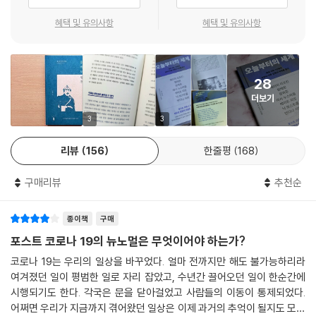
03 무예 수련으로 신체를 단련하다 28
혜택 및 유의사항
혜택 및 유의사항
04 검소함을 실천하다 35
2장 | 시대의 변화를 읽다
05 국가 개혁의 이념을 명확히 밝히다 45
28
06 사적인 감정을 배제하고 탕평의 시대를 열다 52
더보기
07 〈자휼전칙〉 제정으로 사회복지를 강화하다 58
3
3
08 금난전권을 혁파하여 경제를 개혁하다 63
09 공公과 사私를 철저히 구분하다 71
리뷰
156
한줄평
168
10 민주주의 제도의 기반을 마련하다 78
11 먼 미래를 내다보고 식목정책을 추진하다 82
구매리뷰
추천순
12 백성을 위해 새로운 법전을 만들다 89
종이책
구매
3장 | 인재등용으로 새로운 시대를 열다
포스트 코로나 19의 뉴노멀은 무엇이어야 하는가?
13 신분을 초월하여 인재를 등용하다 97
코로나 19는 우리의 일상을 바꾸었다. 얼마 전까지만 해도 불가능하리라
14 정치적 조율을 위한 핵심 인물을 발탁하다 104
여겨졌던 일이 평범한 일로 자리 잡았고, 수년간 끌어오던 일이 한순간에
15 개혁을 책임질 핵심인재를 중용하다 111
시행되기도 한다. 각국은 문을 닫아걸었고 사람들의 이동이 통제되었다.
16 미래를 이끌어갈 젊은 인재를 양성하다 118
어쩌면 우리가 지금까지 겪어왔던 일상은 이제 과거의 추억이 될지도 모르
17 규장각 건립과 초계문신 임명으로 인재 육성의 기반을 마련하다 124