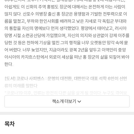
아쉽게도 이 신화의 주역 홍범도 장군에 대해서는 온전하게 아는 사람이
많지 않다. 산포수 의병장 출신 홍 장군은 용맹함과 기발한 전투력으로 이
름을 떨쳤고, 부하와 한인사회를 배려하고 낮은 자세로 각 독립군 부대와
의 통합을 자신의 명예보다 먼저 생각했었다. 평양에서 태어났고, 러시아
망명 시절 소련공산당에 가입했으며, 자신의 의지와 상관없이 강제 이주를
당한 것 등은 천하에 기상을 떨친 그의 행적을 너무 오랫동안 망각 속에 묻
어 버렸다. 너무 늦었지만, 지금이라도 광복 2년을 앞두고 이역만리 중앙
아시아의 카자흐스탄에서 외로이 세상을 떠난 홍 장군의 삶을 되짚어 봐야
한다.
[도서] 코로나 사피엔스 : 문명의 대전환, 대한민국 대표 석학 6인이 신인
류의 미래를 말한다
“코로나19 이후, 인류는 완전히 다른 삶을 살게 될 것이다. 누구도 겪어보
지 못한 신세계에서 살아갈 우리를 감히 코로나 사피엔스라 부른다.” 최재
책소개 더보기
천, 장하준, 최재붕, 홍기빈, 김누리, 김경일… 대한민국 대표 석학 6인이
제시하는 신인류의 미래 놀랍도록 대담한 통찰, 확신과 경고, 전 지구의 삶
을 관통하는 새로운 인사이트 코로나19 사태로 인해 인류가 예전과 전혀
목차
다른 삶을 살게 될 것은 자명해 보인다. 과거의 언어, 과거의 방식으로는 이