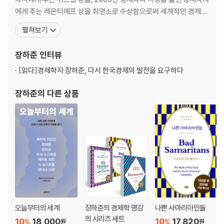
학살·약탈·소각의 ‘삼광전략’│매장한 시신까지 꺼내 불태우다│5천여 한
에게 주는 레온티예프 상을 최연소로 수상함으로써 세계적인 경제학
인 학살 만행│
자로 명성을 얻었다. 2014년에는 영국의 정치 평론지 《프로스펙트P
마적단까지 끌어들여 한인을 학살하다│러시아 이동 중 일본군에 타격
펼쳐보기
ROSPECT》가 매년 선정하는 ‘올해의 사상가 50인’ 중 9위에 오르
기도 했다. 주요 저서로는 《장하준의 경제학 강의Economics The
9장 대종교에 참여하여 민족정신 선양
장하준
인터뷰
User’s Guide》, 《그들이 말하
독립운동과 민족종교의 관계│단군 관련 각종 사서 간행에 참여하다│
『단
[읽다]
경제학자 장하준, 다시 한국경제의 발전을 요구하다
학회보』
발간
에 자금을 지원하다
장하준
의 다른 상품
10장 좌절의 시기, 레닌·트로츠키와 회견
러시아령 이만에서 무장해제 당하다│‘자유시 참변’, 독립군끼리 총질하다
│조정에 실패,
반대 측 병사들 재판관으로│둘째 아들 병사, 적군파 소속 대대장으로│내
전 종식되자
입장 바꾼 소비에트 정권│모스크바의 극동민족대회에 참석하다│레닌에
게서 권총 등
선물받다│레닌이 준 선물, 해방 후 ‘배척’의 사유되기도
오늘부터의 세계
장하준의 경제학 명강
나쁜 사마리아인들
의 시리즈 세트
11장 협동조합 일구며 재기 노렸으나
10
18,000
10
17,820
%
%
원
원