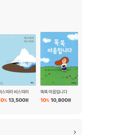
비스따리 비스따리
똑똑 마음입니다
맛있는 시
10
13,500
10
10,800
10
11,520
%
%
%
원
원
원