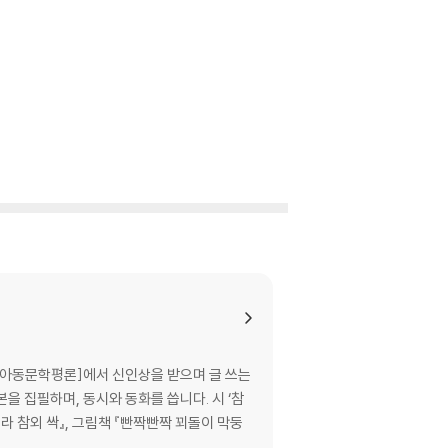
 [아동문학평론]에서 신인상을 받으며 글 쓰는
을 집필하며, 동시와 동화를 씁니다. 시 ‘참
내라 참외 싹』, 그림책 『빤짝빤짝 꾀돌이 막둥