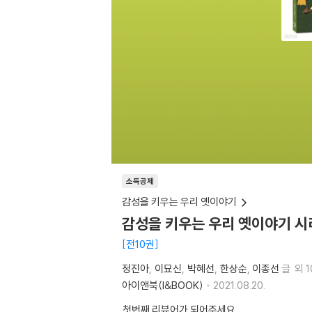
소득공제
감성을 키우는 우리 옛이야기
감성을 키우는 우리 옛이야기 시
전10권
정진아
이묘신
박혜선
한상순
이종선
글
외 
아이앤북(I&BOOK)
2021.08.20.
첫번째 리뷰어가 되어주세요