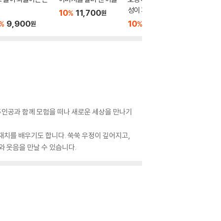
성이 재덕이
이
10
11,700
%
원
9,900
10
9,000
10
1
%
%
%
원
원
 주인공과 함께 모험을 떠나 새로운 세상을 만나기
재치를 배우기도 합니다. 쑥쑥 우정이 깊어지고,
와 웃음을 만날 수 있습니다.