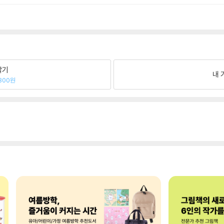
팔기
내 
800원