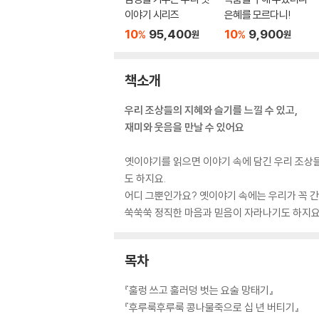
이야기 시리즈
은혜를 모르다니!
10
95,400
10
9,900
%
%
원
원
책소개
우리 조상들의 지혜와 슬기를 느낄 수 있고,
재미와 웃음을 만날 수 있어요
옛이야기를 읽으면 이야기 속에 담긴 우리 조상들
도 하지요.
어디 그뿐인가요? 옛이야기 속에는 우리가 꼭 간
쑥쑥쑥 정직한 마음과 믿음이 자라나기도 하지요.
목차
『훌렁 쓰고 훌러덩 벗는 요술 망태기』
『후루룩후루룩 콩나물죽으로 십 년 버티기』