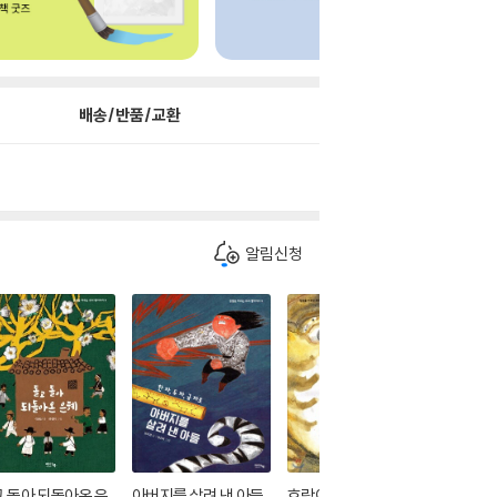
배송/반품/교환
알림신청
 돌아 되돌아온 은
아버지를 살려 낸 아들
호랑이를 물리친 재투
빤짝빤짝