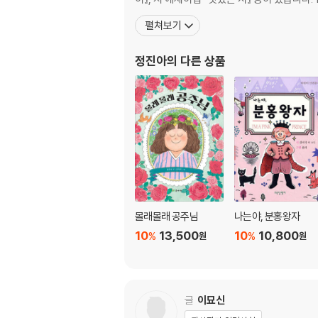
펼쳐보기
정진아
의 다른 상품
몰래몰래 공주님
나는야, 분홍왕자
10
13,500
10
10,800
%
%
원
원
글
이묘신