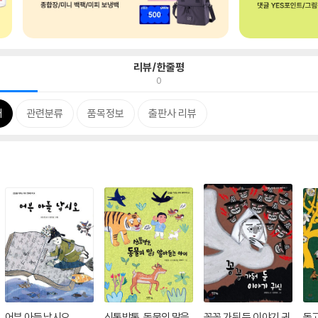
리뷰/한줄평
0
개
관련분류
품목정보
출판사 리뷰
어부 아들 납시오
신통방통, 동물의 말을
꽁꽁 가둬 둔 이야기 귀
돌고