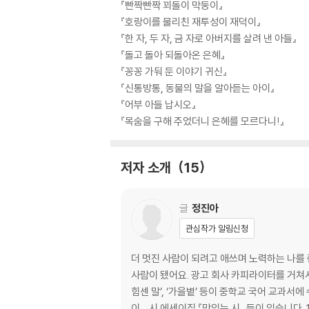
『빤짝빤짝 꾀돌이 막둥이』
『호랑이를 물리친 재투성이 재덕이』
『한 자, 두 자, 금 자로 아버지를 살려 낸 아들』
『돌고 돌아 되돌아온 은혜』
『꽁꽁 가둬 둔 이야기 귀신』
『신통방통, 동물의 말을 알아듣는 아이』
『어부 아들 납시오』
『목숨을 구해 주었더니 은혜를 모르다니!』
저자 소개
15
글
정진아
관심작가 알림신청
더 멋진 사람이 되려고 애쓰며 노력하는 나를 
사람이 됐어요. 광고 회사 카피라이터를 거쳐서 
힘센 말’, ‘가을볕’ 등이 중학교 국어 교과서
이』, 시 에세