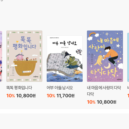
똑똑 평화입니다
어부 아들 납시오
내 마음에 사랑이 다닥
다닥
10
10,800
10
11,700
%
%
원
원
10
10,800
%
원