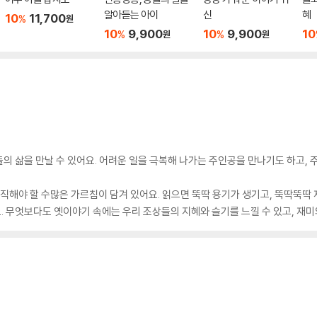
알아듣는 아이
신
혜
10
11,700
%
원
10
9,900
10
9,900
10
%
%
원
원
의 삶을 만날 수 있어요. 어려운 일을 극복해 나가는 주인공을 만나기도 하고,
직해야 할 수많은 가르침이 담겨 있어요. 읽으면 뚝딱 용기가 생기고, 뚝딱뚝딱 
 무엇보다도 옛이야기 속에는 우리 조상들의 지혜와 슬기를 느낄 수 있고, 재미