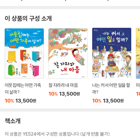
이 상품의 구성 소개
이웃집에는 어떤 가족
잘 자라라 내 마음
나는 커서 어떤 일을 할
미
이 살까?
까?
10
13,500
1
%
원
10
13,500
10
13,500
%
%
원
원
책소개
이 상품은 YES24에서 구성한 상품입니다.(낱개 반품 불가).