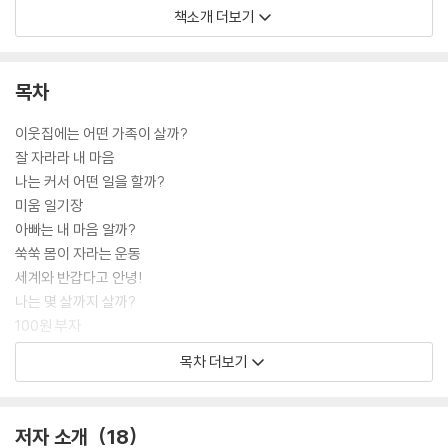
여자 친구 유나가 자기를 싫어할 것만 같기 때문이지요. 그럴 때마다 마음
책소개 더보기
속에 사는 쑥쑥이가 말을 걸어 줍니다. 지저분한 게 아니고 그림을 열심히
그린 거라고, 공부, 노래, 운동은 잘 못하지만 그림은 제일 잘 그린다고 용
기를 북돋워 준다. 쑥쑥이는 준이가 힘들어하는 상황마다 등장해, 각각의
목차
일에 대해 어떻게 생각하면 좋을지 하나하나 일러 줍니다. 그러면서 준이
는 조금씩 자신을 소중하게 생각하는 방법을 배우게 되고, 준이의 마음속
이웃집에는 어떤 가족이 살까?
마음나무도 쑥쑥 자라난답니다. 우리 아이의 자존감을 높여주는 동화책,
잘 자라라 내 마음
준이 이야기를 함께 읽어보세요.
나는 커서 어떤 일을 할까?
미움 일기장
[도서] 나는 커서 어떤 일을 할까?
아빠는 내 마음 알까?
어린이가 알아야 할 기본 지식을 그림과 함께 배우며 호기심을 채워 가는
쑥쑥 몸이 자라는 운동
저학년 지식 정보책 시리즈입니다. 초등학교 저학년 교과서에 나오는 주제
세계와 반갑다고 안녕!
들을 이 시리즈에서 다양하게 만날 수 있습니다. 이번에 출간된 《나는 커서
나는 몇 살까지 살까?
어떤 일을 할까?》는 ‘스콜라 꼬마지식인’ 시리즈의 세 번째 책으로, 어린이
100원 부자
가 스스로 자신이 좋아하는 일, 잘할 수 있는 일이 무엇인지 생각해 보고 꿈
내 진심은 멋져요
목차 더보기
을 찾아갈 수 있도록 도와주는 내용을 담았습니다. 또래 친구들이 꿈꾸는
깜깜 마녀는 안전을 너무 몰라
직업 이야기를 통해, 책을 읽는 독자들도 자신의 꿈을 구체적으로 그려볼
내 마음대로 규칙
수 있습니다.
밤밤이와 안녕할 시간
저자 소개
18
쌀밥 한 그릇에 생태계가 보여요