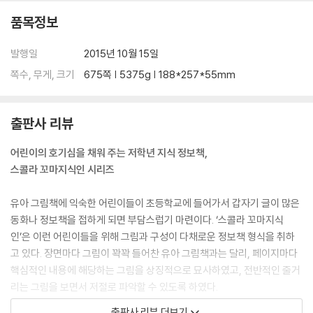
알아야 할 기본 지식을 그림과 함께 배우며 호기심을 채워 가는 저학년 지
품목정보
식 정보책 시리즈입니다. 초등학교 저학년 교과서에 나오는 주제들을 이
시리즈에서 다양하게 만날 수 있습니다. 이번에 출간된 《내 마음대로 규
발행일
2015년 10월 15일
칙》은 ‘스콜라 꼬마지식인’ 시리즈의 열두 번째 책으로, 여러 사람이 함께
쪽수, 무게, 크기
675쪽 | 5375g | 188*257*55mm
지키기로 약속한 규칙의 의미를 자세히 설명해 줍니다. 엄마와의 약속쯤은
무시하고, 교통 규칙도 우습게 생각하고 행동하는 영웅이의 이야기를 통
해, 사소한 것이라도 약속이나 규칙을 지키는 것이 얼마나 중요한지를 알
출판사 리뷰
려 줍니다.
어린이의 호기심을 채워 주는 저학년 지식 정보책,
[도서] 밤밤이와 안녕할 시간
스콜라 꼬마지식인 시리즈
이별이 찾아오면 어떻게 해야 할까? 살아가면서 누구나 이별을 경험하게
됩니다. 헤어지는 일은 누구에게나 슬프고 힘든 일입니다. 이별을 겪는 이
유아 그림책에 익숙한 어린이들이 초등학교에 들어가서 갑자기 글이 많은
가 어른이라고 해서 덜 슬픈 일도 아닙니다. 다만, 어른들은 여러 번의 경험
동화나 정보책을 접하게 되면 부담스럽기 마련이다. ‘스콜라 꼬마지식
을 통해, 어떻게 대처해야 할지, 어떻게 이겨 내야 할지 알고 있을 뿐입니
인’은 이런 어린이들을 위해 그림과 구성이 다채로운 정보책 형식을 취하
다. 이별이 찾아왔을 때, 어린이들은 사랑하는 사람이나 반려동물을 다시
고 있다. 장면마다 그림이 꽉꽉 들어찬 유아 그림책과는 달리, 페이지마다
는 만날 수 없다는 사실을 받아들이기 힘들어합니다. 그래서 헤어짐 자체
핵심적인 내용에 해당하는 그림을 상징적으로 묘사하였고, 전반적인 줄거
를 거부하기도 하고, 화를 내기도 합니다. 그러나 거부하고 화를 낸다고 해
리는 그림을 보면서 저절로 파악할 수 있도록 하였다.
서 일어난 일이 없어지지는 않습니다. 아프겠지만 이별을 인정하고 받아들
여야만, 슬픔을 이겨 낼 수 있습니다. 이 책은 이별을 처음 겪는 또래 친구
출판사 리뷰 더보기