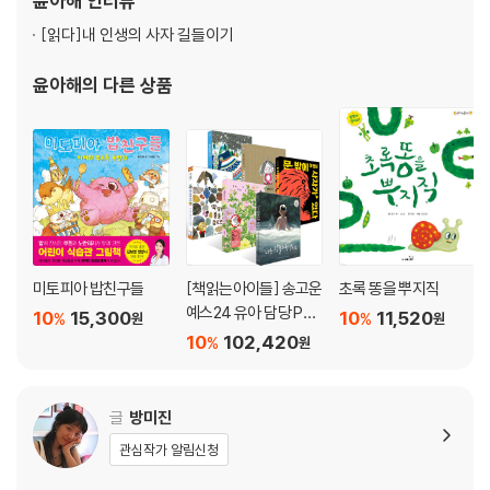
윤아해
인터뷰
아동문학 미디어교육 박사과정에서
여러 나라의 인사법을 보여 주면서, 그 인사가 어떤 역사와 문화의 바탕에
[읽다]
내 인생의 사자 길들이기
서 나와 오늘날까지 이어지고 있는지에 대해 다루었습니다. 이를 통해 인
사에 깃든 참뜻과 인사법은 저마다 다르지만 그에 담긴 마음은 같다는 것
윤아해
의 다른 상품
을 자연스레 알 수 있습니다.
[도서] 나는 몇 살까지 살까?
“동물 수명을 통해 생명의 존엄성을 일깨워 주는 책!” '스콜라 꼬마지식
인'은 어린이가 알아야 할 기본 지식을 그림과 함께 배우며 호기심을 채워
가는 저학년 지식 정보책 시리즈이다. 초등학교 저학년 교과서에 나오는
주제들을 이 시리즈에서 다양하게 만날 수 있다. 이번에 출간된 《나는 몇
살까지 살까?》는 ‘동물들은 몇 살까지 살까?’ 하는 연우의 호기심을 풀기
미토피아 밥친구들
[책읽는아이들] 송고운
초록 똥을 뿌지직
위해 연우와 증조할머니가 동네를 직접 돌아다니며 각 동물들의 수명을 알
예스24 유아 담당 PD
10
15,300
10
11,520
%
%
원
원
아보는 이야기이다. 동물들의 원래 수명과 사람들의 욕심으로 제 수명을
추천 유아 5~7세 세트
10
102,420
%
원
다 누리지 못하는 현실을 통해 생명의 존엄성을 일깨워 준다.
[도서] 100원 부자
글
방미진
“행복한 부자가 되게 길러 주는 책!” 〈스콜라 꼬마지식인〉은 어린이가 알
관심작가 알림신청
아야 할 기본 지식을 그림과 함께 배우며 호기심을 채워 가는 저학년 지식
정보책 시리즈입니다. 초등학교 저학년 교과서에 나오는 주제들을 이 시리