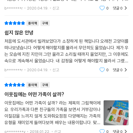
마도 일을 시켜서 돈을 주면 좋겠어요~ 저도 용돈기입장을 쓰고 싶어요~
b*******r
2020.04.19.
신고
0
댓글
0
라는 기특한(?) 이야기
종이책
구매
쉽지 않은 안녕
처음에 도서관에서 빌려보았다가 소장하게 된 책입니다.오래전 고양이를
떠나보냈습니다. 어떻게 해야할지를 몰라서 무던히도 울었습니다. 제가 우
는 모습에 지친 지인이 그만 울라고 소리칠 때까지 울었지만, 그 이후에도
속으로 계속해서 울었습니다. 내 감정을 어떻게 해야할지 몰라서 그랬던
것 같아요. 밤밤이와 안녕할 시간을 읽으면서 그 때의 기억이 떠올라 또 눈
b*******r
2020.04.19.
신고
0
댓글
0
물이 났습니다.
종이책
구매
이웃집에는 어떤 가족이 살까?
이웃집에는 어떤 가족이 살까? 라는 제목의 그림책이에
요. 우리가족과 다른 친구들의 가족을 보면서 거부감이나
이질감을 느끼지 않게 도와줘요점점 다양해지는 가족의
유형을 재미있게 들여다보며 배우는 내용이랍니다. 맞벌
이를 하는 부모님, 재혼하신 부모님, 대가족, 국적이 다른
o********y
2018.01.22.
신고
0
댓글
0