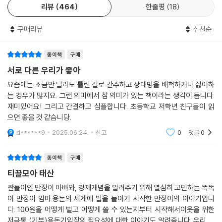
이야기가 아니라 어린이들도 이런 차별을 경험합니다. 이 책 《서로 다른 우
리뷰
464
한줄평
18
리가 좋아》는 쌍둥이 남매 영우와 시우를 통해 아이들이 학교에서, 가정에
서, 사회에서 마주 하는 차별에 대해 이야기합니다. 쌍둥이 남매 영우와 시
구매리뷰
추천순
우는 때로는 차별을 당하기도 하고, 차별을 하기도 합니다. 그리고 이들은
서로의 생각을 나누며 차별이 왜 나쁜지 스스로 질문하고 해답을 찾게 됩
종이책
구매
니다. 아이들은 영우와 시우의 이야기를 통해 스스로도 인지하지 못하는
서로 다른 우리가 좋아
새에 차별을 했던 경험을 되새겨 볼 수 있을 것이고, 대수롭지 않게 했던 행
요즘에는 조금만 달라도 틀린 걸로 간주하고 상대방을 배척하거나 싫어하
동이나 생각들이 차별에서 비롯된 것임을 깨닫게 될 것입니다.
는 경우가 많지요. 그런 의미에서 참 의미가 있는 책이라는 생각이 듭니다.
재미있어요! 그리고 간결하고 심플합니다. 초등학교 저학년 친구들이 읽
으면 좋을 것 같습니당.
d******9
2025.06.24.
신고
0
댓글
0
종이책
구매
티끌모아 태산
짠돌이인 만장이 아빠와, 경제개념을 알려주기 위해 열심히 고민하는 똑똑
이 만장이 엄마.용돈의 세계에 발을 들이기 시작한 만장이의 이야기입니
다. 100원을 어떻게 벌고 어떻게 쓸 수 있는지부터 시작해서이웃을 위한
저금통 (기부)용돈기입장의 필요성에 대한 이야기도 알려줍니다. 우리 엄