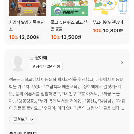
요, 칭찬해 주세요, 존중해 주세요 등 재미있는 에피소드로 구성했습니다.
또한 각 장마다 표현을 잘하지 못하는 아빠들을 위한 팁을 제공해주었습니
다. 자신의 입장만 주장할 것이 아니라 서로의 입장을 생각하고 이해하는
치명적 발명 기록 보관
풀고 싶은 퀴즈 알고 싶
부끄러워도 괜찮아!
만큼 가까워질 수 있다는 것을 자연스럽게 알게 됩니다.
소
은 동물
10
10,800
%
원
10
12,600
10
13,500
[도서] 쑥쑥 몸이 자라는 운동
%
%
원
원
《쑥쑥 몸이 자라는 운동》에서는 어린이들이 한 번쯤 시도해 봤음 직한 운
동 10여 가지를 제시합니다. 친구들이 많이 하니까 따라 하기도 하고 학교
글
윤아해
에서 시키니 어쩔 수 없이 하기도 하지만, 흥미를 느끼지 못해 한두 번 하다
가 만 운동도 있을 것입니다. 동동이의 이야기를 통해, 각각의 운동을 잘하
관심작가 알림신청
기 위해서는 자신에게 맞는 운동과 운동 기구가 필요하다는 것을 가르쳐
성균관대학교에서 아동문학 박사과정을 수료했고, 대학에서 아동문
줍니다. 또 운동을 할 때 주의해야 할 사항과 바른 자세 등도 함께 일러 줍
학을 가르치고 있다. 『그림책과 예술교육』, 『정보책에서 길찾기-지
니다.
도』 등의 이론서를 집필하였고, 『내 친구 고흐 아저씨』, 『까꿍 누굴
까』, 『맹꽁맹꽁』, 『누가 벽에 낙서한 거야?』 , 『꽃신』, 『냠냠냠』, 『다윗
[도서] 세계와 반갑다고 안녕!
이 양들을 돌봐요』, 『숫자야, 어디 있니?』등의 그림책에 글을 썼다.
세계의 인사법을 통해 인사에 깃든 참뜻과 마음을 들여다보다! ‘스콜라 꼬
『미토피아 밥친구들』은 자식에게 좋은 것을 먹이고 싶어하는 부모님
마지식인’시리즈는 어린이가 알아야 할 기본 지식을 풍부한 그림과 함께
펼쳐보기
의 마음입니다. 치유와 회복의 상징이며 언제나 저의 고향이신 부모
엮은 저학년 지식 정보책으로, 초등학교 저학년 교과서에 나오는 다양한
님을 생각하며 도서 『미토피아 밥친구들』을 썼습니다. 성균관대학교
주제들을 담았습니다. 이번에 출간된《세계와 반갑다고 안녕!》에서는 세계