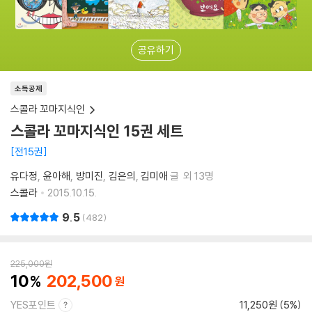
공유하기
소득공제
스콜라 꼬마지식인
스콜라 꼬마지식인 15권 세트
전15권
유다정
윤아해
방미진
김은의
김미애
글
외 13명
스콜라
2015.10.15.
9.5
482
225,000
원
10
202,500
YES포인트
11,250원 (5%)