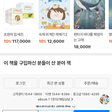
초원의 집 세트
숙제 외계인 곽배기 2
판타지 바다를 헤엄치
명
는 고래
10
117,000
10
12,600
1
%
%
원
원
18,000
원
이 책을 구입하신 분들이 산 분야 책
로그인
최근 본 상품
주문/배송
고객센터 1544-3800
티켓 1544-6399
중고샵 1566-4295
eBook 1:1문의/채팅상담
예스이십사(주) 사업자 정보