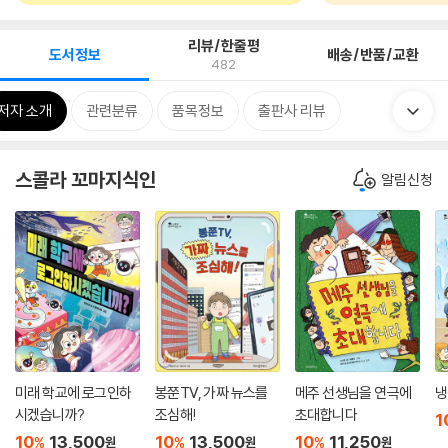
리뷰/한줄평
도서정보
배송/반품/교환
482
저자 소개
관련분류
품목정보
출판사 리뷰
스콜라 꼬마지식인
알림신청
미래 학교에 로그인하
봉쭌TV, 가짜 뉴스를
메주 선생님을 연극에
냉
시겠습니까?
조심해!
초대합니다
1
10
13,500
10
13,500
10
11,250
%
%
%
원
원
원