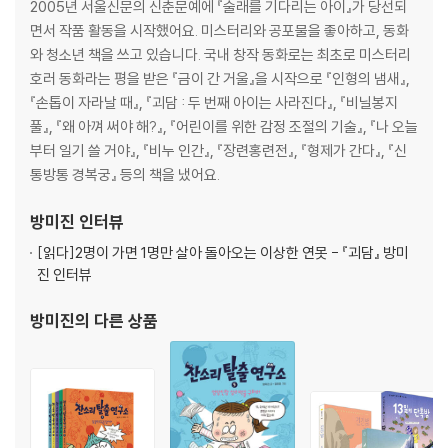
2005년 서울신문의 신춘문예에 『술래를 기다리는 아이』가 당선되
즈에서 다양하게 만날 수 있습니다. 이번에 출간된 《100원 부자》는 만장
면서 작품 활동을 시작했어요. 미스터리와 공포물을 좋아하고, 동화
이와 짠돌이 아빠가 벌이는 유쾌한 이야기 속에 돈의 의미와 철학, 지혜로
와 청소년 책을 쓰고 있습니다. 국내 창작 동화로는 최초로 미스터리
운 사용과 관리에 대한 이야기를 넣었습니다. 이 책을 읽은 아이들에게 돈
호러 동화라는 평을 받은 『금이 간 거울』을 시작으로 『인형의 냄새』,
의 가치와 경제 개념을 깨우쳐 주는 것은 물론, 돈만 아는 인색한 사람이 아
『손톱이 자라날 때』, 『괴담 : 두 번째 아이는 사라진다』, 『비닐봉지
니라 나줄 줄도 아는 행복한 부자가 되는 것이 중요함을 가르쳐 줍니다.
풀』, 『왜 아껴 써야 해?』, 『어린이를 위한 감정 조절의 기술』, 『나 오늘
부터 일기 쓸 거야』, 『비누 인간』, 『장련홍련전』, 『형제가 간다』, 『신
[도서] 내 진심은 멋져요
통방통 경복궁』 등의 책을 냈어요.
“진정성을 통해 참되고 멋지게 사는 법을 알려 주는 이야기!” 〈스콜라 꼬마
지식인〉은 어린이가 알아야 할 기본 지식을 그림과 함께 배우며 호기심을
방미진
인터뷰
채워 가는 저학년 지식 그림책 시리즈입니다. 초등학교 저학년 교과서에
[읽다]
2명이 가면 1명만 살아 돌아오는 이상한 연못 - 『괴담』 방미
나오는 주제들을 이 시리즈에서 다양하게 만날 수 있습니다. 《양치기 소
진 인터뷰
년》 우화에서 보여 주는 거짓과 진실의 교훈에서 한층 더 나아가 진심과 진
정성에 대해 이야기 하는 책입니다. 양치기 소년 ‘똘똘이’는 눈앞의 상황을
방미진
의 다른 상품
모면하기 위해 거짓말을 하고 친구를 이용하지만, 똘똘이 친구 ‘진심이’는
매사 진심을 다하고 친구의 어려움을 그냥 지나치지 않습니다. 이 둘의 대
조적인 모습을 통해 진정성이 왜 필요하고, 어떻게 해야 진정성 있는 자신
을 만들 수 있는지 배울 수 있습니다. 이렇게 진정성이 있는 사람과 없는 사
람은 본문 속 양들도 알아봅니다. 똘똘이가 돌보는 양들은 똘똘이보다 그