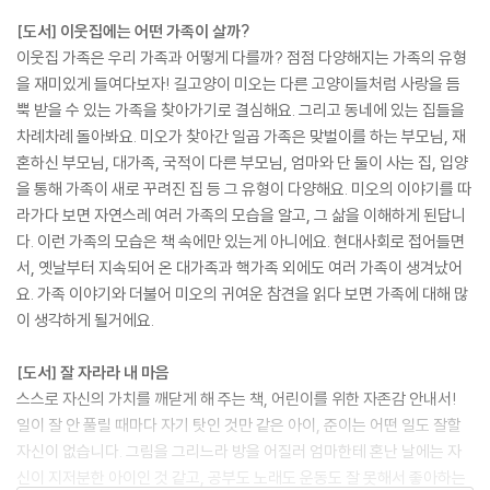
[도서] 이웃집에는 어떤 가족이 살까?
이웃집 가족은 우리 가족과 어떻게 다를까? 점점 다양해지는 가족의 유형
을 재미있게 들여다보자! 길고양이 미오는 다른 고양이들처럼 사랑을 듬
뿍 받을 수 있는 가족을 찾아가기로 결심해요. 그리고 동네에 있는 집들을
차례차례 돌아봐요. 미오가 찾아간 일곱 가족은 맞벌이를 하는 부모님, 재
혼하신 부모님, 대가족, 국적이 다른 부모님, 엄마와 단 둘이 사는 집, 입양
을 통해 가족이 새로 꾸려진 집 등 그 유형이 다양해요. 미오의 이야기를 따
라가다 보면 자연스레 여러 가족의 모습을 알고, 그 삶을 이해하게 된답니
다. 이런 가족의 모습은 책 속에만 있는게 아니에요. 현대사회로 접어들면
서, 옛날부터 지속되어 온 대가족과 핵가족 외에도 여러 가족이 생겨났어
요. 가족 이야기와 더불어 미오의 귀여운 참견을 읽다 보면 가족에 대해 많
이 생각하게 될거에요.
[도서] 잘 자라라 내 마음
스스로 자신의 가치를 깨닫게 해 주는 책, 어린이를 위한 자존감 안내서!
일이 잘 안 풀릴 때마다 자기 탓인 것만 같은 아이, 준이는 어떤 일도 잘할
자신이 없습니다. 그림을 그리느라 방을 어질러 엄마한테 혼난 날에는 자
신이 지저분한 아이인 것 같고, 공부도 노래도 운동도 잘 못해서 좋아하는