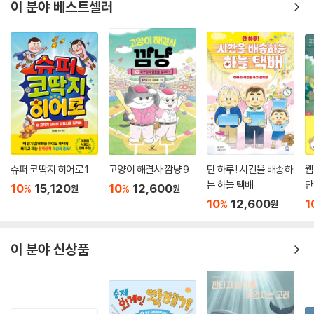
이 분야 베스트셀러
슈퍼 코딱지 히어로 1
고양이 해결사 깜냥 9
단 하루! 시간을 배송하
웹
는 하늘 택배
단
10
15,120
10
12,600
%
%
원
원
10
12,600
1
%
원
이 분야 신상품