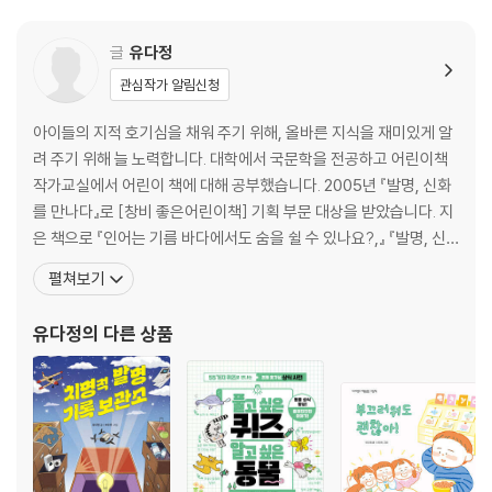
[도서] 미움 일기장
서로 다른 우리가 좋아
어린이가 알아야 할 기본 지식을 그림과 함께 배우며 호기심을 채워 가는
글
유다정
저학년 지식 정보책 시리즈입니다. 초등학교 저학년 교과서에 나오는 주제
관심작가 알림신청
들을 이 시리즈에서 다양하게 만날 수 있습니다. 이번에 출간된 《미움 일기
장》은 ‘스콜라 꼬마지식인’ 시리즈의 네 번째 책으로, 주인공 인아가 미움
아이들의 지적 호기심을 채워 주기 위해, 올바른 지식을 재미있게 알
일기장을 통해 솔직한 자신의 마음이 무엇인지 들여다보고, 어떻게 가꾸어
려 주기 위해 늘 노력합니다. 대학에서 국문학을 전공하고 어린이책
야 할지 깨닫게 되는 이야기를 담았습니다. 인아의 이야기를 읽어 나가며
작가교실에서 어린이 책에 대해 공부했습니다. 2005년 『발명, 신화
자신의 마음을 따뜻하게 보듬는 법을 배울 수 있을 것입니다.
를 만나다』로 [창비 좋은어린이책] 기획 부문 대상을 받았습니다. 지
은 책으로 『인어는 기름 바다에서도 숨을 쉴 수 있나요?,』 『발명, 신
[도서] 아빠는 내 마음 알까?
화를 만나다』, 『곰돌이 공』, 『달 먹는 거인』, 『동에 번쩍』, 『꿈을 입히
펼쳐보기
서툰 아빠와 수줍은 아이가 서로의 마음을 확인하는 순간! 초등학교 저학
는 패션 디자이너』, 『터줏대감』, 『교양 있는 어린이를 위한 놀라운 미
년 교과서에 나오는 다양한 주제와 지식을 만날 수 있는 「스콜라 꼬마 지식
생물의 역사』, 『까꿍! 누굴까?』, 『우리 세상의 기호들』, 『고래를 삼킨
유다정
의 다른 상품
인」 제5권 『아빠는 내 마음 알까?』. 바쁜 사회 활동으로 아이와 함께 보낼
바다 쓰레기』, 『
시간이 부족한 아빠와 그런 아빠에게 서운함을 느끼는 아이의 마음을 고스
란히 담은 책입니다. 무뚝뚝한 아빠에게 ‘더’ 사랑받고 싶은 아이. 사랑 표
현이 서툴고 아이와 ‘더’ 놀아 주지 못해 미안한 아빠. 서로가 서로를 이해
하고 사랑을 확인하도록 안내하며, 사랑이라는 감정을 표현할 수 있도록
도와줍니다. 아이가 아빠에게 하고 싶은 이야기를 안아 주세요, 놀아 주세