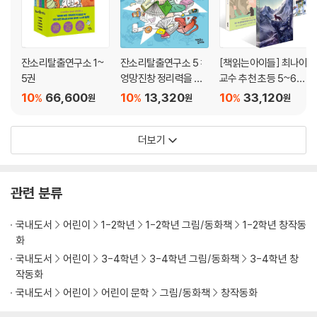
들에게 정성을 다해 노래를 불러 주고 친절하게 대하는 진심이를 더 잘 따
릅니다.
[도서] 깜깜 마녀는 안전을 너무 몰라
잔소리탈출연구소 1~
잔소리탈출연구소 5 :
[책읽는아이들] 최나야
〈스콜라 꼬마지식인〉은 어린이가 알아야 할 기본 지식을 그림과 함께 배우
5권
엉망진창 정리력을 구
교수 추천 초등 5~6학
며 호기심을 채워 가는 저학년 지식 그림책 시리즈입니다. 초등학교 저학
하라
년 세트
10
66,600
10
13,320
10
33,120
%
%
%
원
원
원
년 교과서에 나오는 주제들을 이 시리즈에서 다양하게 만날 수 있습니다.
이 책은 안전 습관에 대한 생각을 아이 스스로 갖게 하는 데 도움이 되도록
만들었습니다. ‘위험한 걸 제일 좋아하는 깜깜 마녀가 안전을 가장 모르는
더보기
아이를 잡아 간다’는 중심 내용 속에, 안전 습관이 가장 부족한 아이일수록
마녀의 눈에 잘 띄게 되어 마녀가 그 아이를 자신의 후계자로 생각하고 데
려가려는 식으로 이야기가 전개됩니다. 본문에 나오는 무시무시한 마녀에
관련 분류
게 잡혀 가지 않으려면 안전 습관은 꼭 필요하다는 생각을 아이들 스스로
갖도록 이끕니다. 또한 이야기 안에는 다양한 유형의 안전사고를 보여 주
국내도서
어린이
1-2학년
1-2학년 그림/동화책
1-2학년 창작동
화
고, 위험한 장난을 좋아하다 보면 순식간에 아찔한 사고로 이어진다는 내
용도 담고 있습니다.
국내도서
어린이
3-4학년
3-4학년 그림/동화책
3-4학년 창
작동화
[도서] 내 마음대로 규칙
국내도서
어린이
어린이 문학
그림/동화책
창작동화
“약속과 규칙의 중요성을 알려 주는 책” 〈스콜라 꼬마지식인〉은 어린이가