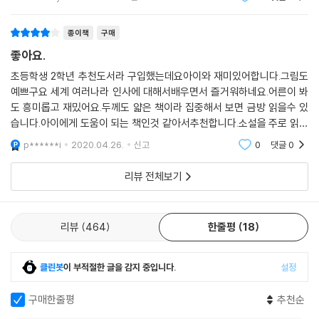
부모님, 엄마와 단둘이 사는 집, 입양을 통해 새로 꾸려진
집 등등 다양한 유형을 볼 수 있어요.
종이책
구매
좋아요.
초등학생 2학년 추천도서라 구입했는데요아이와 재미있어합니다.그림도
예쁘구요 세계 여러나라 인사에 대해서배우면서 즐거워하네요.어른이 봐
도 흥미롭고 재밌어요.두께도 얇은 책이라 집중해서 보면 금방 읽을수 있
습니다.아이에게 도움이 되는 책인것 같아서추천합니다.소설을 주로 읽는
저희 아이에게 유익한 책입니다.선물해도 좋을것 같습니다.
p******i
2020.04.26.
신고
0
댓글
0
리뷰 전체보기
리뷰
464
한줄평
18
클린봇
이 부적절한 글을 감지 중입니다.
설정
구매한줄평
추천순