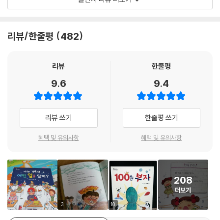
이 시리즈의 특징은, 권마다 핵심 주제를 코믹하고 흥미롭게 풀어가는 역
의 이야기를 통해, 어린이들이 이별을 어떻게 받아들이면 좋을지 알려 줍
할을 하는 중심 캐릭터를 동물이나 사물, 혹은 주인공의 그림 등으로 정했
니다. 이별을 처음 경험하는 어린이들에게는 처음 겪는 슬픔의 과정 자체
다는 것이다. 고양이나 새, 주인공이 그리는 그림 등을 등장시켜, 3인칭 관
가 당혹스러운 일이기 때문입니다.
리뷰/한줄평
482
찰자 시점에서 본문의 중심 내용을 해설하거나 문제 해결에 도움을 준다.
이런 캐릭터들을 통해, 중심 주제에 관한 지식만을 알려 주는 것이 아니라
[도서] 쌀밥 한 그릇에 생태계가 보여요
이야기를 읽는 재미도 함께 느낄 수 있다.
리뷰
한줄평
〈스콜라 꼬마지식인〉은 어린이가 알아야 할 기본 지식을 그림과 함께 배우
며 호기심을 채워 가는 저학년 지식 그림책 시리즈입니다. 초등학교 저학
9.6
9.4
스콜라 꼬마지식인은 사회, 문화, 환경, 인성, 경제 등 초등학교 1~2학년
년 교과서에 나오는 주제들을 이 시리즈에서 다양하게 만날 수 있습니다.
교과서에 나오는 내용 중에서 주제를 선별한 뒤, 그 주제에 맞는 적절한 이
이번에 출간된 《쌀밥 한 그릇에 생태계가 보여요》는 ‘스콜라 꼬마지식인’
야기와 그림을 넣어 후속 권을 붙여 나갈 계획이다.
시리즈의 열네 번째 권으로, 생태계가 살아 있는 논에서 벼농사를 지어 맛
리뷰 쓰기
한줄평 쓰기
있는 쌀밥 한 그릇을 먹는 이야기입니다. 우리 밥상 위에 쌀밥 한 그릇이 올
혜택 및 유의사항
혜택 및 유의사항
라오기까지, 벼농사의 과정을 알려주고 건강한 생태계가 얼마나 중요한지
깨닫게 해 줍니다.
[도서] 서로 다른 우리가 좋아
208
“다른 건 틀린 걸까?” 차이가 만들어 내는 다양성의 가치를 알려 주는 책
더보기
우리 사회에는 크고 작은 차별이 존재합니다. 성별, 나이, 재산, 학력, 인종,
3
10
장애, 종교, 사상 등이 ‘다르다’는 이유로 불이익을 당합니다. 어른들만의