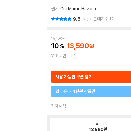
원서
Our Man in Havana
9.5
판매지수
12
31
15,100
원
10
13,590
YES포인트
사용 가능한 쿠폰 받기
앱 다운 시 1천원 상품권
결제혜택
eBook
13,590
원