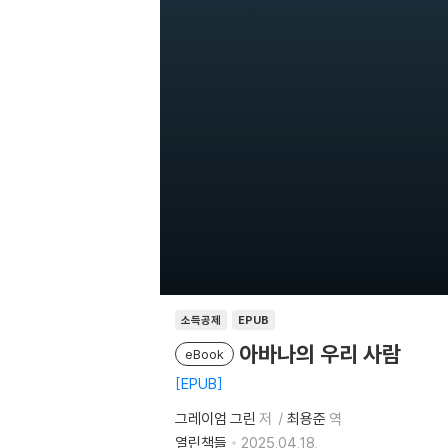
소득공제
EPUB
아바나의 우리 사람
eBook
EPUB
그레이엄 그린
저
최용준
역
열린책들
2025.04.18.