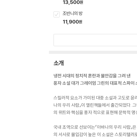
13,500
원
조반니의 방
11,900
원
소개
냉전 시대의 정치적 혼란과 불안감을 그려 낸
풍자 소설 대가 그레이엄 그린의 대표적 스파이
스릴러적 요소가 가미된 대중 소설과 고도로 윤리
나의 우리 사람』이 열린책들에서 출간되었다. 그
의 위트와 핵심을 풍자 적으로 표현해 문학적 명
국내 초역으로 선보이는『아바나의 우리 사람』은
의 서사로 몰입감이 높은 이 소설은 스토리텔러로