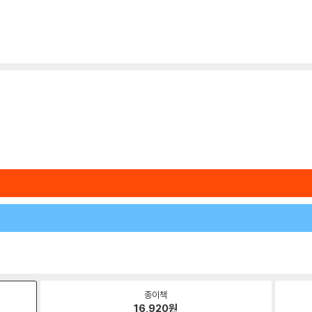
종이책
16,920
원