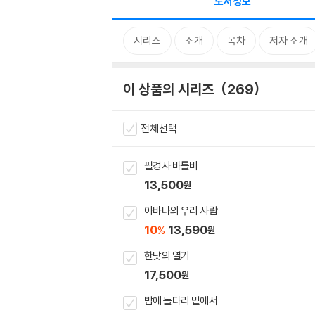
도서정보
시리즈
소개
목차
저자 소개
이 상품의 시리즈
269
전체선택
필경사 바틀비
13,500
원
아바나의 우리 사람
10
13,590
%
원
한낮의 열기
17,500
원
밤에 돌다리 밑에서