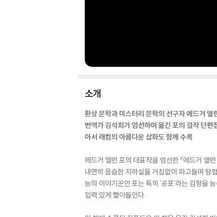
소개
환상 문학과 미스터리 문학의 선구자 에드거 앨런
번역가 김석희가 엄선하여 옮긴 포의 걸작 단편
아서 래컴의 아름다운 삽화도 함께 수록
에드거 엘런 포의 대표작을 엄선한 『에드거 앨런
내면의 음습한 지하실을 거침없이 파고들며 탐험하
능의 이야기꾼인 포는 특히 '공포'라는 감정을 
입력 있게 빨아들인다.