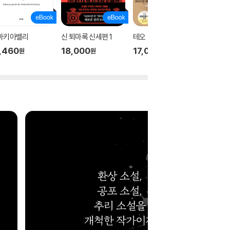
 마키아벨리
신 퇴마록 신세편 1
테오
신 퇴마록
,460
18,000
17,000
18,00
원
원
원