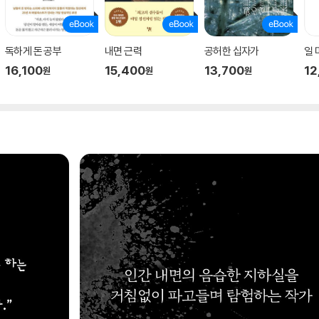
독하게 돈 공부
내면 근력
공허한 십자가
일
16,100
15,400
13,700
12
원
원
원