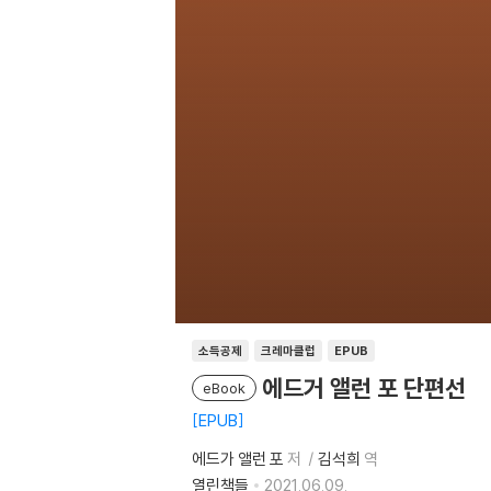
소득공제
크레마클럽
EPUB
에드거 앨런 포 단편선
eBook
EPUB
에드가 앨런 포
저
김석희
역
열린책들
2021.06.09.