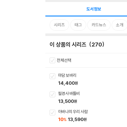
도서정보
시리즈
태그
카드뉴스
소개
이 상품의 시리즈
270
전체선택
마담 보바리
14,400
원
필경사 바틀비
13,500
원
아바나의 우리 사람
10
13,590
%
원