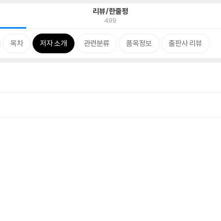
리뷰/한줄평
499
목차
저자 소개
관련분류
품목정보
출판사 리뷰