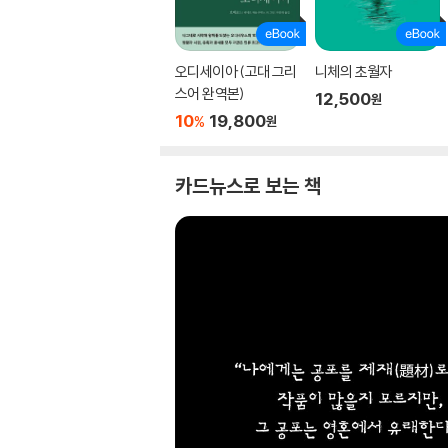
오디세이아 (고대 그리
니체의 초월자
스어 완역본)
12,500
원
10
19,800
%
원
카드뉴스로 보는 책