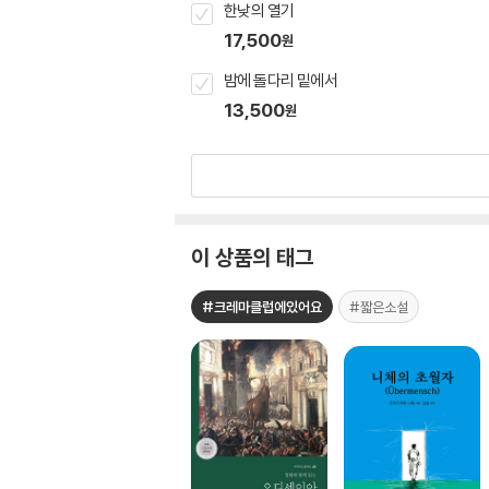
한낮의 열기
17,500
원
밤에 돌다리 밑에서
13,500
원
이 상품의 태그
#크레마클럽에있어요
#짧은소설