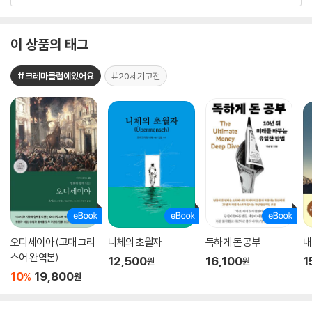
이 상품의 태그
#크레마클럽에있어요
#20세기고전
오디세이아 (고대 그리
니체의 초월자
독하게 돈 공부
내
스어 완역본)
12,500
16,100
1
원
원
10
19,800
%
원