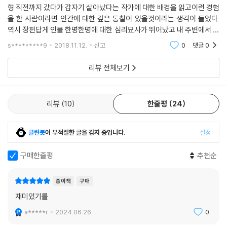
형 직전까지 갔다가 갑자기 살아났다는 작가에 대한 배경을 읽고이런 경험
을 한 사람이라면 인간에 대한 깊은 통찰이 있을것이라는 생각이 들었다.
역시 장편답게 인물 한명한명에 대한 심리묘사가 뛰어났고 내 주변에서 봤
다면 쓰레기라고생각했을 표트르 빠블로브스키또한 한명의 불쌍한 인간
s*********9
2018.11.12.
신고
0
댓글
0
으로 느껴졌다.
리뷰 전체보기
리뷰
10
한줄평
24
클린봇
이 부적절한 글을 감지 중입니다.
설정
구매한줄평
추천순
종이책
구매
재미있기를
a*****r
2024.06.26.
0