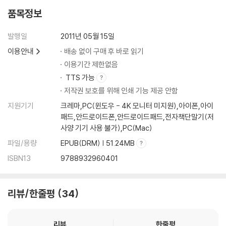
품목정보
발행일
2011년 05월 15일
이용안내
배송 없이 구매 후 바로 읽기
이용기간 제한없음
TTS 가능
저작권 보호를 위해 인쇄 기능 제공 안함
지원기기
크레마,PC(윈도우 - 4K 모니터 미지원),아이폰,아이
패드,안드로이드폰,안드로이드패드,전자책단말기(저
사양 기기 사용 불가),PC(Mac)
파일/용량
EPUB(DRM) | 51.24MB
ISBN13
9788932960401
리뷰/한줄평
34
리뷰
한줄평