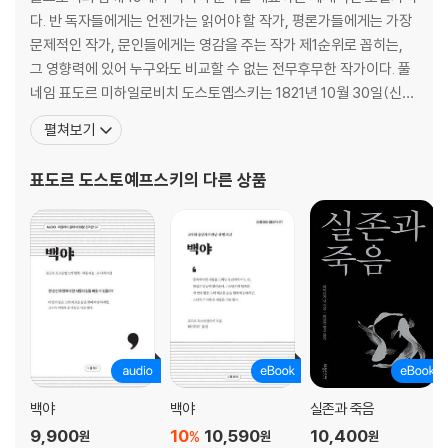
다. 반 독자들에게는 언젠가는 읽어야 할 작가, 평론가들에게는 가장
문제적인 작가, 문인들에게는 영감을 주는 작가 제1순위로 꼽히는,
그 영향력에 있어 누구와도 비교할 수 없는 전무후무한 작가이다. 풀
네임 표도르 미하일로비치 도스토옙스키는 1821년 10월 30일(신력
으로는 11월 11일) 군의관이었던 미하일 안드레예비치의 둘째 아들
펼쳐보기
로 태어났다. 그의 아버지는 모스크바 빈민 병원에서 일했으며, 잔인
할 정도로 엄격한 성격의 소지주였다. 종교적이고 온화한 성격의 어
표도르 도스토예프스키
의 다른 상품
머니와는 달리, 잔혹한 아버지의 이미지는 도스토옙스키에
백야
백야
실존과 죽음
9,900
10
10,590
10,400
%
원
원
원