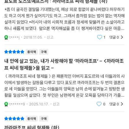
표도르 도스또예프스끼 : 까라마조프 씨네 형제들 (하)
*좀 더 굴곡진 결말을 기대했는데, 예상 외로 힘없이 끝나버렸다.허무하기
도 하고 이게 뭔가 싶어지기도 하고...그래서 좀처럼 읽는 법이 없는 역자해
설까지 읽었다.*러시아 내의 사회적 흐름과 정세에 맞물려 쓴 소설이라고
하니 새롭게 보였다. 앞으론 역자해설을 좀 더 챙겨봐야겠다 싶은 마음도
들었지만 아마 안읽겠지..*드디어 다 읽었다. 도선생 시리즈...그동안 즐거
t****j
2018.11.05.
신고
1
댓글
0
웠다...
종이책
구매
내 안에 살고 있는, 내가 사랑해야 할 ‘까라마조프’ - <까라마조
프 씨네 형제들>을 읽고 -
＜까라마조프 씨네 형제들＞은 패륜적인 아버지 표도르와 네 아들과의 사
이에서 발생하는 갈등을 다루고 있다.표도르 까라마조프는 두 번의 결혼으
로 세 아들을 얻었다. 그는 아들들의 양육은 남의 손에 맡겨놓고 방탕한 생
활을 일삼으며 살았다. 첫 부인은 남편에게 온갖 모욕을 당하다가 가출하
여 객사했고, 두 번째 부인은 공개적으로 창녀들을 집안으로 끌어들여 난
t******9
2025.10.17.
신고
0
댓글
0
잡한 생활을 하는
종이책
구매
까라마조프 씨네 형제들 (하)