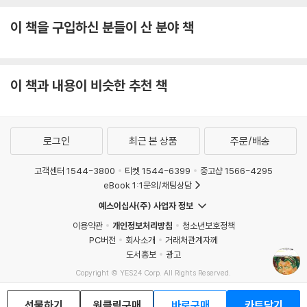
이 책을 구입하신 분들이 산 분야 책
이 책과 내용이 비슷한 추천 책
로그인
최근 본 상품
주문/배송
고객센터 1544-3800
티켓 1544-6399
중고샵 1566-4295
eBook 1:1문의/채팅상담
예스이십사(주) 사업자 정보
이용약관
개인정보처리방침
청소년보호정책
PC버전
회사소개
거래처관계자께
도서홍보
광고
Copyright © YES24 Corp. All Rights Reserved.
MATOM15
선물하기
원클릭구매
바로구매
카트담기