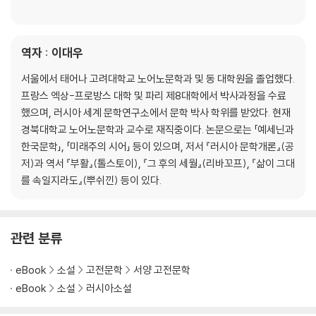
역자 : 이대우
서울에서 태어나 고려대학교 노어노문학과 및 동 대학원을 졸업했다.
프랑스 엑상-프로방스 대학 및 파리 제8대학에서 박사과정을 수료
했으며, 러시아 세계 문학연구소에서 문학 박사 학위를 받았다. 현재
경북대학교 노어노문학과 교수로 재직중이다. 논문으로는 「예세닌과
한국문학」, 「미래주의 시어」 등이 있으며, 저서 『러시아 문학개론』(공
저)과 역서 『부활』(톨스토이), 『그 후의 세월』(리바꼬프), 『삶이 그대
를 속일지라도』(뿌쉬낀) 등이 있다.
관련 분류
eBook
소설
고전문학
서양 고전문학
eBook
소설
러시아소설