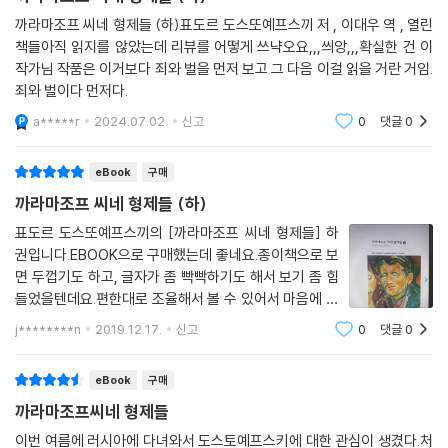
까라마조프 씨네 형제들 (하)표도르 도스또예프스끼 저 , 이대우 역 , 열린
책들아직 읽지를 않았는데 리뷰를 어떻게 쓰냑오요,,,씌앙,,,확실한 건 이
작가님 작품은 이거보다 죄와 벌을 먼저 보고 그 다음 이걸 읽을 거란 거임.
죄와 벌이다 먼저다.
a*****r
2024.07.02.
신고
0
댓글
0
eBook
구매
까라마조프 씨네 형제들 (하)
표도르 도스또예프스끼의 [까라마조프 씨네 형제들] 하
권입니다.EBOOK으로 구매했는데 좋네요.종이책으로 보
면 두껍기도 하고, 글자가 좀 빡빡하기도 해서 보기 좀 힘
들었을텐데요.편한대로 조율해서 볼 수 있어서 마음에 듭
니다.번역도 워낙에 도스또예프스끼의 작품은 열린책들
j********n
2019.12.17.
신고
0
댓글
0
출판사가 좋다고 하니 마음에 들고요.전자책으로 볼까 하
다가 PC로 봤는데 마음에 드네요.앞으로도 자주 볼
eBook
구매
까라마조프씨네 형제들
이번 여름에 러시아에 다녀와서 도스토예프스키에 대한 관심이 생겼다.처