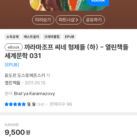
미리보기
파트너샵
공유하기
소득공제
베스트셀러
크레마클럽
EPUB
까라마조프 씨네 형제들 (하) - 열린책들
eBook
세계문학 031
EPUB
표도르 도스토예프스키
저
열린책들
2011.05.15.
원서
Brat'ya Karamazovy
9.9
판매지수
96
34
9,500
원
9,500