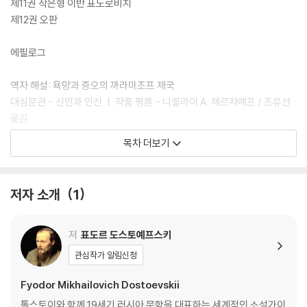
제11권 작은형 이반 표도로비치
제12권 오판
에필로그
역자 해설: 욕망과 증오의 까라마조프 제국
대심문관 - 신인과 인신 ㅣ 작품 평론 - 니꼴라이 A. 제르쟈예프 / 조유선
옮김
역자 요약: 『까라마조프 씨네 형제들』 줄거리
목차 더보기
도스또예프스키 연보
저자 소개
1
저
표도르 도스토예프스키
관심작가 알림신청
Fyodor Mikhailovich Dostoevskii
톨스토이와 함께 19세기 러시아 문학을 대표하는 세계적인 소설가이