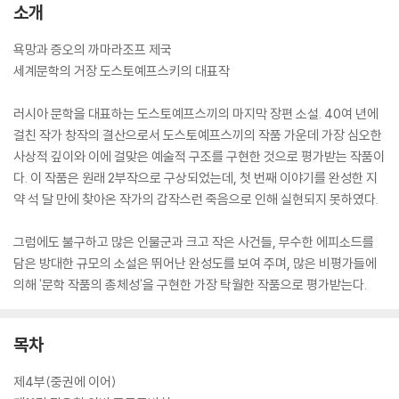
소개
욕망과 증오의 까마라조프 제국
세계문학의 거장 도스토예프스키의 대표작
러시아 문학을 대표하는 도스토예프스끼의 마지막 장편 소설. 40여 년에
걸친 작가 창작의 결산으로서 도스토예프스끼의 작품 가운데 가장 심오한
사상적 깊이와 이에 걸맞은 예술적 구조를 구현한 것으로 평가받는 작품이
다. 이 작품은 원래 2부작으로 구상되었는데, 첫 번째 이야기를 완성한 지
약 석 달 만에 찾아온 작가의 갑작스런 죽음으로 인해 실현되지 못하였다.
그럼에도 불구하고 많은 인물군과 크고 작은 사건들, 무수한 에피소드를
담은 방대한 규모의 소설은 뛰어난 완성도를 보여 주며, 많은 비평가들에
의해 '문학 작품의 총체성'을 구현한 가장 탁월한 작품으로 평가받는다.
목차
제4부(중권에 이어)