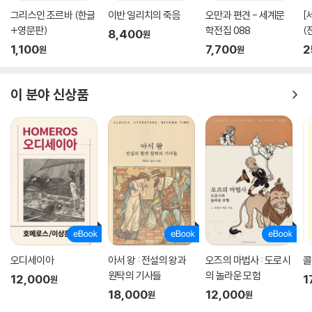
그리스인 조르바 (한글
이반 일리치의 죽음
오만과 편견 - 세계문
[
+영문판)
학전집 088
(
8,400
원
1,100
7,700
2
원
원
이 분야 신상품
오디세이아
아서 왕 : 전설의 왕과
오즈의 마법사 : 도로시
콜
원탁의 기사들
의 놀라운 모험
12,000
1
원
18,000
12,000
원
원