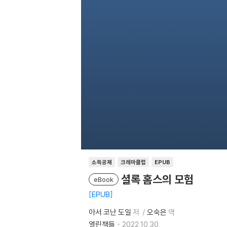
소득공제
크레마클럽
EPUB
셜록 홈스의 모험
eBook
EPUB
아서 코난 도일
저
오숙은
역
열린책들
2022.10.30.