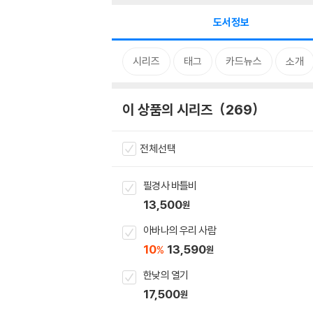
도서정보
시리즈
태그
카드뉴스
소개
이 상품의 시리즈
269
전체선택
필경사 바틀비
13,500
원
아바나의 우리 사람
10
13,590
%
원
한낮의 열기
17,500
원