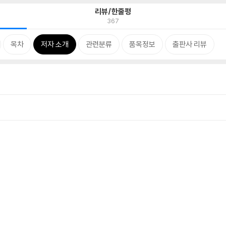
리뷰/한줄평
367
목차
저자 소개
관련분류
품목정보
출판사 리뷰