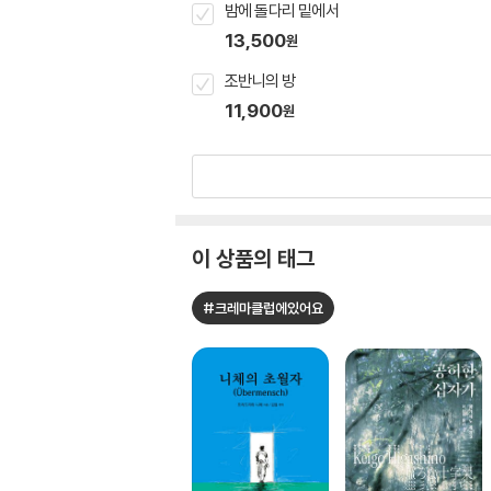
밤에 돌다리 밑에서
13,500
원
조반니의 방
11,900
원
이 상품의 태그
#크레마클럽에있어요