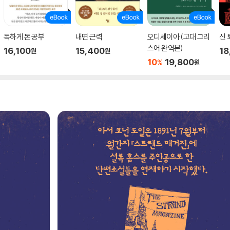
독하게 돈 공부
내면 근력
오디세이아 (고대 그리
신 
스어 완역본)
16,100
15,400
18
원
원
10
19,800
%
원