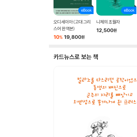
오디세이아 (고대 그리
니체의 초월자
스어 완역본)
12,500
원
10
19,800
%
원
카드뉴스로 보는 책