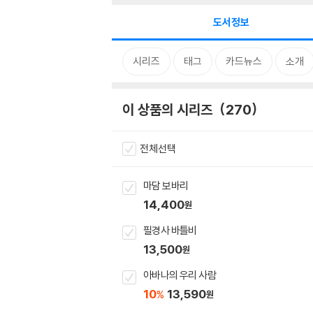
도서정보
시리즈
태그
카드뉴스
소개
이 상품의 시리즈
270
전체선택
마담 보바리
14,400
원
필경사 바틀비
13,500
원
아바나의 우리 사람
10
13,590
%
원