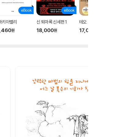
 마키아벨리
신 퇴마록 신세편 1
테오
신 퇴마록
,460
18,000
17,000
18,00
원
원
원