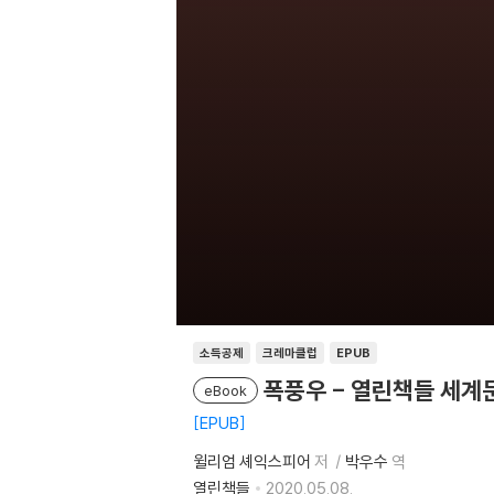
소득공제
크레마클럽
EPUB
폭풍우 - 열린책들 세계문
eBook
EPUB
윌리엄 셰익스피어
저
박우수
역
열린책들
2020.05.08.