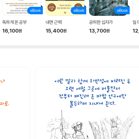
독하게 돈 공부
내면 근력
공허한 십자가
일
16,100
15,400
13,700
12
원
원
원