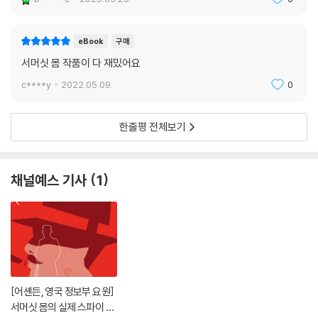
eBook
구매
서머싯 몸 작품이 다 재밌어요
c****y
2022.05.09.
0
한줄평 전체보기
채널예스 기사
1
[어셴든, 영국 정보부 요원]
서머싯 몸의 실제 스파이 경