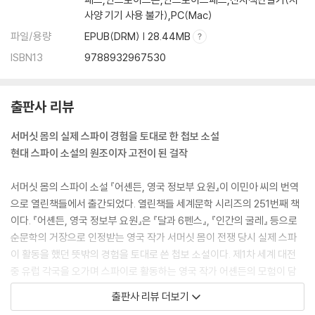
사양 기기 사용 불가),PC(Mac)
파일/용량
EPUB(DRM) | 28.44MB
ISBN13
9788932967530
출판사 리뷰
서머싯 몸의 실제 스파이 경험을 토대로 한 첩보 소설
현대 스파이 소설의 원조이자 고전이 된 걸작
서머싯 몸의 스파이 소설 『어셴든, 영국 정보부 요원』이 이민아 씨의 번역
으로 열린책들에서 출간되었다. 열린책들 세계문학 시리즈의 251번째 책
이다. 『어셴든, 영국 정보부 요원』은 『달과 6펜스』, 『인간의 굴레』 등으로
순문학의 거장으로 인정받는 영국 작가 서머싯 몸이 전쟁 당시 실제 스파
이 활동을 했던 뜻밖의 경험을 토대로 쓴 첩보 소설이다. 제1차 세계 대전
중 유럽 각국을 오가며 스파이로 활동하는 영국 작가 어셴든의 모험이 담
긴 연작 단편들을 엮은 소설집으로, 현대 스파이 소설의 원조이자 고전이
출판사 리뷰 더보기
된 걸작으로 평가되고 있다. 작품 구상 중인 작가라는 직업을 핑계로 스위