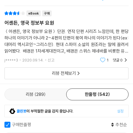
확실한 기승
eBook
구매
어셴든, 영국 정보부 요원
＜어셴든, 영국 정보부 요원＞ 단권. 연작 단편 시리즈 느낌인데, 한 편당
하나의 이야기가 아니라 2~4편의 단편이 묶여 하나의 이야기가 된다(ex:
대머리 멕시코인~그리스인). 현대 스파이 소설의 원조라는 말에 끌려서
읽어봤다. 배경은 1차세계대전이고, 배경은 스위스 제네바를 비롯한 유럽
의 각 나라 도시들이다. 주인공인 어셴든은 희곡과 소설을 쓰는 작가로, 어
j*****3
2020.09.14.
신고
1
댓글
0
느 날 R이라 자
리뷰 전체보기
리뷰
289
한줄평
542
클린봇
이 부적절한 글을 감지 중입니다.
설정
구매한줄평
추천순