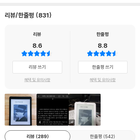
스, 프랑스, 이탈리아, 러시아 등 각국을 오가며 첩보 활동을 펼치는 어셴
든이 임무 수행 중 겪게 되는 흥미로운 일화들과 인물들의 이야기가 각각
리뷰/한줄평
831
의 단편으로 소개되는 구성이다. 서머싯 몸은 제1차 세계 대전 당시 실제로
영국 정부의 요청으로 비밀 요원이 되어 첩보 활동을 했으며, 1917년에는
볼셰비키 혁명을 저지하라는 주요 임무를 받고 혁명이 진행 중이던 러시아
리뷰
한줄평
에 잠입하여 활약하기도 했다. 몸은 당시의 체험들을 토대로 능숙한 이야
8.6
8.8
기꾼의 상상력을 가미하여 이 작품을 집필했는데, 본래 쓴 것은 30편 정도
였지만 공공 비밀법 위반 우려가 있다는 처칠의 조언을 받아들여 절반가량
은 파기했다고 전해진다.
리뷰 쓰기
한줄평 쓰기
멕시코 반란군 장군 출신의 독특한 살인 청부업자와 동행하며 지령을 수행
혜택 및 유의사항
혜택 및 유의사항
하게 되면서 벌어지는 인상적인 일화를 다룬 「대머리 멕시코인」, 영국 정부
의 골칫거리인 인도 독립 운동가와 그의 연인인 무용수 여인의 이야기를
담은 「줄리아 라차리」, 조국을 배반하고 적의 스파이가 된 영국인과 우정을
쌓으며 그를 회유하거나 제거해야 하는 임무를 맡은 어셴든의 고민을 담은
이야기 「배반」, 출세 가도를 달려온 관료이자 전형적인 우아한 신사인 영국
대사의 뜻밖의 내밀한 과거를 듣게 된 이야기 「대사님」, 러시아로 가는 기
4
4
차에 함께 탄 미국 괴짜 회사원과의 독특한 동행을 다룬 유머러스한 단편
리뷰
289
한줄평
542
「우연한 동행」 등을 비롯한 총 16편의 작품들이 수록되어 있다.