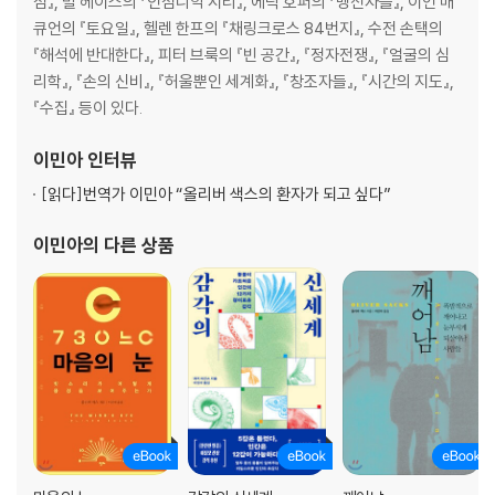
섬』, 빌 헤이스의 『인섬니악 시티』, 에릭 호퍼의 『맹신자들』, 이언 매
큐언의 『토요일』, 헬렌 한프의 『채링크로스 84번지』, 수전 손택의
『해석에 반대한다』, 피터 브룩의 『빈 공간』, 『정자전쟁』, 『얼굴의 심
리학』, 『손의 신비』, 『허울뿐인 세계화』, 『창조자들』, 『시간의 지도』,
『수집』 등이 있다.
이민아
인터뷰
[읽다]
번역가 이민아 “올리버 색스의 환자가 되고 싶다”
이민아
의 다른 상품