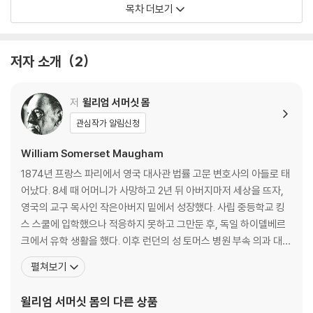
줄리아 라차리
목차 더보기
구스타프
배반
막후
저자 소개
2
대사님
동전 던지기
우연한 동행
저
윌리엄 서머싯 몸
사랑과 러시아 문학
관심작가 알림신청
해링턴 씨의 세탁물
William Somerset Maugham
역자 해설: 서머싯 몸과 현대 스파이 소설의 탄생
1874년 프랑스 파리에서 영국 대사관 법률 고문 변호사의 아들로 태
서머싯 몸 연보
어났다. 8세 때 어머니가 사망하고 2년 뒤 아버지마저 세상을 뜨자,
영국의 교구 목사인 작은아버지 밑에서 성장했다. 사립 중등학교 킹
스 스쿨에 입학했으나 적응하지 못하고 그만둔 후, 독일 하이델베르
크에서 유학 생활을 했다. 이후 런던의 성 토머스 병원 부속 의과 대학
에 입학했지만, 의사보다 작가가 될 꿈을 품고 1897년 첫 소설 『램버
펼쳐보기
스의 라이자』를 발표하며 성공을 거두었다. 이후 의업을 포기하고 소
설과 희곡 집필에 몰두했으며, 1908년 그의 희곡 네 편이 런던 웨스
윌리엄 서머싯 몸
의 다른 상품
트엔드의 극장에서 동시 상연되면서 극작가로