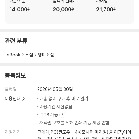
마음의 눈
감각의 신세계
깨어남
14,000
20,000
21,700
원
원
원
관련 분류
eBook
소설
영미소설
품목정보
발행일
2020년 05월 30일
이용안내
배송 없이 구매 후 바로 읽기
이용기간 제한없음
TTS 가능
저작권 보호를 위해 인쇄 기능 제공 안함
지원기기
크레마,PC(윈도우 - 4K 모니터 미지원),아이폰,아이
패드,안드로이드폰,안드로이드패드,전자책단말기(저