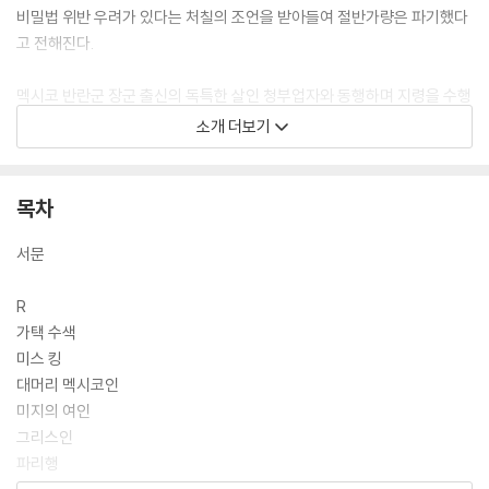
비밀법 위반 우려가 있다는 처칠의 조언을 받아들여 절반가량은 파기했다
고 전해진다.
멕시코 반란군 장군 출신의 독특한 살인 청부업자와 동행하며 지령을 수행
하게 되면서 벌어지는 인상적인 일화를 다룬 「대머리 멕시코인」, 영국 정부
소개 더보기
의 골칫거리인 인도 독립 운동가와 그의 연인인 무용수 여인의 이야기를
담은 「줄리아 라차리」, 조국을 배반하고 적의 스파이가 된 영국인과 우정을
쌓으며 그를 회유하거나 제거해야 하는 임무를 맡은 어셴든의 고민을 담은
목차
이야기 「배반」, 출세 가도를 달려온 관료이자 전형적인 우아한 신사인 영국
대사의 뜻밖의 내밀한 과거를 듣게 된 이야기 「대사님」, 러시아로 가는 기
서문
차에 함께 탄 미국 괴짜 회사원과의 독특한 동행을 다룬 유머러스한 단편
「우연한 동행」 등을 비롯한 총 16편의 작품들이 수록되어 있다.
R
가택 수색
미스 킹
대머리 멕시코인
미지의 여인
그리스인
파리행