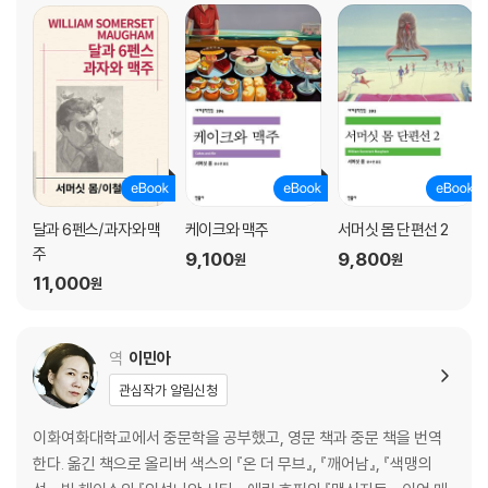
달과 6펜스/과자와 맥
케이크와 맥주
서머싯 몸 단편선 2
주
9,100
9,800
원
원
11,000
원
역
이민아
관심작가 알림신청
이화여화대학교에서 중문학을 공부했고, 영문 책과 중문 책을 번역
한다. 옮긴 책으로 올리버 색스의 『온 더 무브』, 『깨어남』, 『색맹의