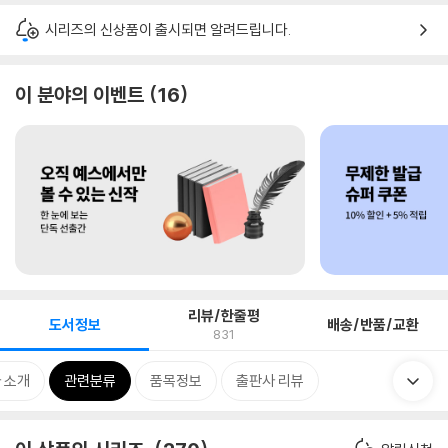
시리즈의 신상품이 출시되면 알려드립니다.
이 분야의 이벤트
16
리뷰/한줄평
도서정보
배송/반품/교환
831
 소개
관련분류
품목정보
출판사 리뷰