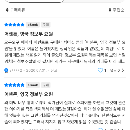
구매리뷰
추천순
몸은 이 이야기들의 소재가 된 자신의 스파이 경험에 대한 소회를 그의 자
서전에서 다음과 같이 밝히고 있다. 그 후 나는 정보부에 들어갔다. (……)
eBook
구매
그 일은 나의 로맨스에 대한 감각과 우스운 노릇에 대한 감각 양쪽 모두의
흥미를 끌었다. 뒤를 미행하는 자를 골려 주기 위해서 사용하도록 배운 여
어셴든, 영국 정보부 요원
러 가지 방법, 있을 법하지 않은 장소에서의 스파이와의 연락, 이상한 방법
오구오구 페이백 이벤트로 구매한 서머싯 몸의 '어셴든, 영국 정보부 요
에 의한 명령의 전달, 국경 너머로 보내는 보고서의 밀송, (……) 그런 것들
원'을 읽었다. 이름은 들어봤지만 정작 읽은 작품이 없었는데 이벤트로 이
이 나로서는 장차 소용될지도 모르는 소설의 재료로밖에는 생각되지 않았
렇게 재밌는 책을 읽게 되어 좋았다. 정보부 요원이라는 제목을 보면 스릴
다. (『서밍 업』, 43장)
넘치는 첩보소설일 것 같지만 작가는 서문에서 독자의 기대를 미리 깨며
시작한다. 실제 스파이의 나날은 그렇게 스릴 넘치지도 않고 오히려 지루
s****2
2020.07.01.
신고
1
댓글
0
한데 소설적 재미를
스파이 경험이라는 흥미로운 소재와 서머싯 몸의 문학적 재능이 어우러져
탄생한 『어셴든』은 그만큼 장르적인 재미와 문학적인 완성도를 동시에 사
eBook
구매
로잡은 걸작으로 평가된다. 또한 온갖 영웅들의 비현실적인 모험담 위주였
어셴든, 영국 정보부 요원
던 당대 스파이 소설들과는 달리, 하나의 직업군으로서 스파이 세계를 묘
사하는 냉철한 사실성과 그 속에서 펼쳐지는 인간 삶의 여러 세세한 단면
와 대박 너무 흥미로워요. 작가님이 실제로 스파이를 하면서 그것에 관련
한 이야기를 적은 책이라서 더 재밌는것같아요. 제가 알 수없었던 삶에 대
들을 통찰하는 생생한 문학성으로 현대 스파이 소설의 새로운 모범을 제시
해 엿볼수 있는 그런 기회를 얻게된것같아서 너무 좋네요. 단편식으로 서
했다. 이 장르의 대가인 에릭 앰블러와 존 르카레도 이 책의 영향을 크게 받
술이 되어있지만 그래서 지치지 않고 재밌게 읽을 수 있었던 것 같습니다.
았다고 밝힌 바 있으며, 앨프리드 히치콕은 이 책을 저본으로 1936년 영화
5959 페이백 이벤트를 통해 접하게 된 책이지만 작가님의 다른 책 또한