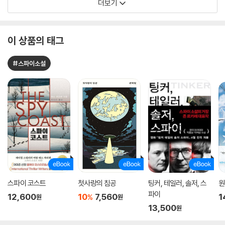
더보기
이 상품의 태그
#스파이소설
스파이 코스트
첫사랑의 침공
팅커, 테일러, 솔저, 스
원
파이
12,600
10
7,560
1
%
원
원
13,500
원