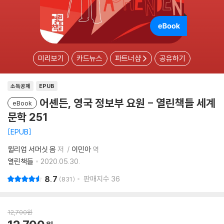
미리보기
카드뉴스
파트너샵
공유하기
소득공제
EPUB
어셴든, 영국 정보부 요원 - 열린책들 세계
eBook
문학 251
EPUB
윌리엄 서머싯 몸
저
이민아
역
열린책들
2020.05.30.
8.7
판매지수
36
831
12,700
원