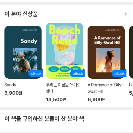
이 분야 신상품
Sandy
우리는 여름을 쓰기로
A Romance of Billy-
L
했다
Goat Hill
5,900
5
원
13,500
6,900
원
원
이 책을 구입하신 분들이 산 분야 책