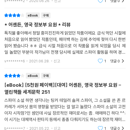
「비밀 첩보원Secret Agent」을 만들기도 했다. BBC 방송에서도 이 작품
s********2
2020.06.26.
신고
1
댓글
0
읽어보고 싶어지네
이 수차례 텔레비전 드라마 시리즈로 제작되는 등 팬들의 꾸준한 사랑을
받아 왔다. 또 한편으로는 수년간 영국 비밀 정보부의 신입 요원 교육용 필
eBook
구매
독서로 활용되는가 하면, 나치의 선전 장관 괴벨스가 영국의 냉소주의와
* 어셴든, 영국 정보부 요원 * 리뷰
잔혹성을 보여 주는 전형적인 표본이라며 이 책을 방송에서 언급하기도 하
특직물 좋아해서 정말 흥미진진하게 읽었던 작품이에요. 급식 먹던 시절에
는 등, 몸으로서는 기대하지 않은 결과를 낳기도 했다.
처음으로 읽어 봤었던 작품인데, 페이백 하는 김에 추억에 젖어 다시 한번
읽어 봤습니다 ㅎㅎ 급식 시절 처음으로 이 작품을 읽게 되었을 당시 제
이 책을 번역한 전문 번역가 이민아 씨는 서머싯 몸의 정교한 문장들을 유
일 놀랐던 부분이 작가님이 전쟁 당시에 실제로 스파이 활동을 하며 경험
려하게 읽히는 우리말로 세심하게 옮겼다. 번역 대본으로는 영국 빈티지사
한 부분들을 토대로 하여 쓴 작품이라는 점이었어요. 근데 이 부분은 지금
v********6
2021.06.28.
신고
1
댓글
0
의 판본을 사용했다.
봐도 놀라운 점
eBook
구매
[옮긴이의 한마디]
[eBook] [5천원 페이백][대여] 어셴든, 영국 정보부 요원 -
세계정세를 움직이는 커다란 음모부터 그 안에 휩쓸린 개인의 삶의 섬세한
열린책들 세계문학 251
면면까지 아우르며 능숙하게 이야기보따리를 풀어 놓는 『어셴든』은, 몸의
스파이 소설 하면 생각나는 팅커 테일러 솔져 스파이, 그 소설을 쓴 존 르
재능이 유감없이 발휘된 걸작이라 할 수 있다.
카레가 서머싯 몸의 영향을 받았다는 걸 알고 놀랐다. 스파이 소설의 고전
이자 시작점?인 셈인데 사실 장르적인 재미로서는 좀.. 애매하긴 하다.^^;
이 시기는 대체역사 판타지 등에서 종종 다뤄지기도 하는데 장르적 재미를
추구해서 완벽한 기승전결 플롯을 짜내는 작품들과 달리 이 단편집에서는
b********7
2021.05.22.
신고
1
댓글
0