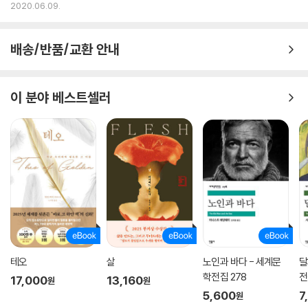
험을 토대로 한 첩보 소설
2020.06.09.
배송/반품/교환 안내
이 분야 베스트셀러
테오
살
노인과 바다 - 세계문
달
학전집 278
전
17,000
13,160
원
원
5,600
7
원