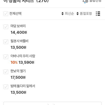
이 상품의 시리즈
270
알림신청
전체선택
최신순
품절포함
마담 보바리
14,400
원
필경사 바틀비
13,500
원
아바나의 우리 사람
10
13,590
%
원
한낮의 열기
17,500
원
밤에 돌다리 밑에서
13,500
원