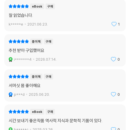
eBook
구매
잘 읽었습니다.
k*****e
2021.06.23.
1
종이책
구매
추천 받아 구입했어요
i*******4
2026.07.14.
0
종이책
구매
서머싯 몸 좋아해요
p***d
2025.06.20.
0
eBook
구매
시간 보내기 좋은작품 역사적 지식과 문학적 기품이 있다.
b*****c
2025.03.26.
0