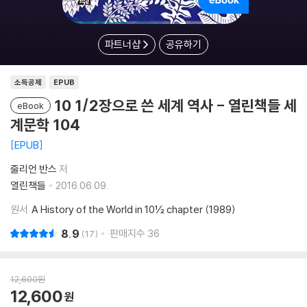
파트너샵
공유하기
소득공제
EPUB
10 1/2장으로 쓴 세계 역사 - 열린책들 세
eBook
계문학 104
EPUB
줄리언 반스
저
열린책들
2016.06.09.
원서
A History of the World in 10½ chapter (1989)
8.9
판매지수
36
17
12,600
원
12,600