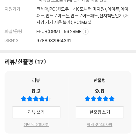
지원기기
크레마,PC(윈도우 - 4K 모니터 미지원),아이폰,아이
패드,안드로이드폰,안드로이드패드,전자책단말기(저
사양 기기 사용 불가),PC(Mac)
파일/용량
EPUB(DRM) | 56.28MB
ISBN13
9788932964331
리뷰/한줄평
17
리뷰
한줄평
8.2
9.8
리뷰 쓰기
한줄평 쓰기
혜택 및 유의사항
혜택 및 유의사항