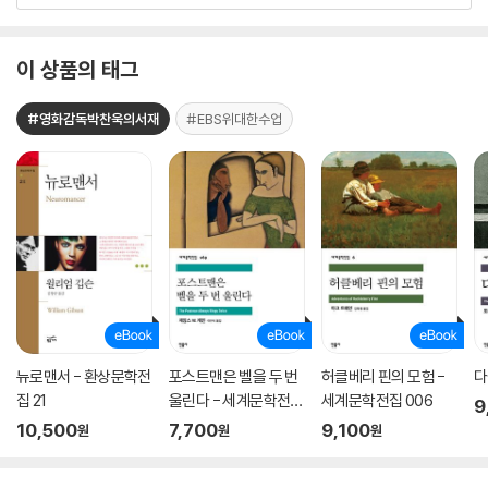
이 상품의 태그
#영화감독박찬욱의서재
#EBS위대한수업
뉴로맨서 - 환상문학전
포스트맨은 벨을 두 번
허클베리 핀의 모험 -
다
집 21
울린다 - 세계문학전집
세계문학전집 006
9
169
10,500
7,700
9,100
원
원
원