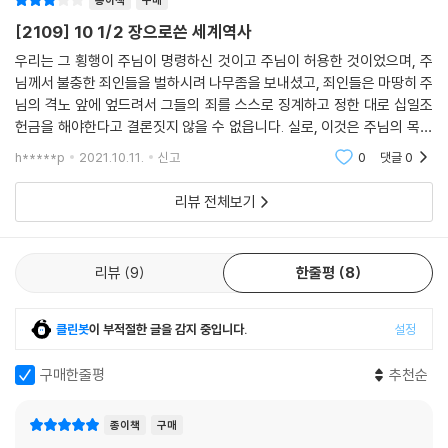
[2109] 10 1/2 장으로쓴 세계역사
우리는 그 횡행이 주님이 명령하신 것이고 주님이 허용한 것이었으며, 주
님께서 불충한 죄인들을 벌하시려 나무좀을 보내셨고, 죄인들은 마땅히 주
님의 격노 앞에 엎드려서 그들의 죄를 스스로 징계하고 정한 대로 십일조
헌금을 해야한다고 결론짓지 않을 수 없읍니다. 실로, 이것은 주님의 목적
과 의도의 전달자이고 대행자인 이들을 파문하고 추방할 일이라기보다는
h*****p
2021.10.11.
신고
0
댓글
0
오히려 기도하고
리뷰 전체보기
리뷰
9
한줄평
8
클린봇
이 부적절한 글을 감지 중입니다.
설정
구매한줄평
추천순
종이책
구매