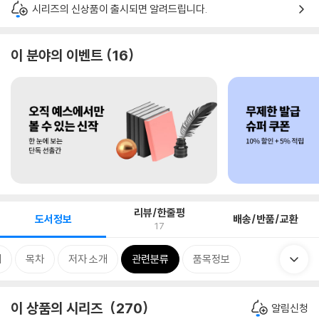
시리즈의 신상품이 출시되면 알려드립니다.
이 분야의 이벤트
16
리뷰/한줄평
도서정보
배송/반품/교환
17
개
목차
저자 소개
관련분류
품목정보
이 상품의 시리즈
270
알림신청