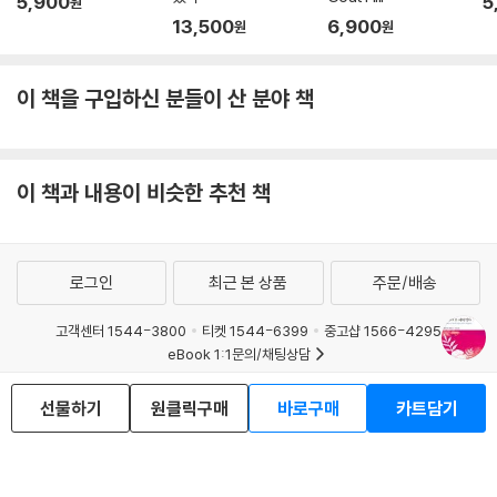
5,900
5
원
13,500
6,900
원
원
이 책을 구입하신 분들이 산 분야 책
이 책과 내용이 비슷한 추천 책
로그인
최근 본 상품
주문/배송
고객센터 1544-3800
티켓 1544-6399
중고샵 1566-4295
eBook 1:1문의/채팅상담
예스이십사(주) 사업자 정보
선물하기
원클릭구매
바로구매
카트담기
이용약관
개인정보처리방침
청소년보호정책
PC버전
회사소개
거래처관계자께
도서홍보
광고
Copyright © YES24 Corp. All Rights Reserved.