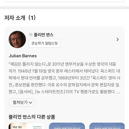
제4장 생존자
저자 소개
1
저
줄리언 반스
제5장 난파
관심작가 알림신청
Julian Barnes
『예감은 틀리지 않는다』로 2011년 맨부커상을 수상한 영국의 대표
제6장 산
작가. 1946년 1월 19일 영국 중부 레스터에서 태어났다. 옥스퍼드 대
학에서 현대 언어를 공부했고, 1969년부터 3년간 『옥스퍼드 영어 사
전』 증보판을 편찬했다. 이후 유수의 문학잡지에서 문학 편집자로 일
했고, [옵서버], [뉴 스테이트먼츠]지의 TV 평론가로도 활동했다. 1
제7장 세 개의 간단한 이야기
980년에 출간된 첫 장편소설 『메트로랜드』로 서머싯몸상을 받으며
펼쳐보기
화려하게 등단해, 『나를 만나기 전 그녀는』 『플로베르의 앵무새』 『태
양을 바라보며』 『10 1/2장으로 쓴 세계 역사』 『내 말 좀 들어봐』 『고
줄리언 반스
의 다른 상품
슴도치』 『잉글랜
제8장 상류로!