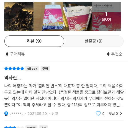
1
더보기
리뷰
9
한줄평
8
구매리뷰
추천순
eBook
구매
역사란...
나의 애정하는 작가 '줄리언 반스'의 대표작 중 한 권이다. 그의 책을 아껴
두고 있는데 이제 몇권 안남았다. (품절된 책들을 중고로 찾아보던가 해얄
듯)''역사는 일어난 사실이 아니다. 역사는 역사가가 우리에게 전하는 것일
뿐이다.''이 책의 주제라고 할 수 있다. 총 11개의 장으로 이루어져 있는데
각기 다른 이야기와 형식으로 되어 있지만 관통하는 이야기는 '노아의 방
u*****a
2021.05.20.
신고
0
댓글
0
주'다. 1장,
종이책
구매