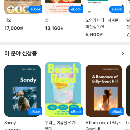
테오
살
노인과 바다 - 세계문
달
학전집 278
전
17,000
13,160
원
원
5,600
7
원
이 분야 신상품
Sandy
우리는 여름을 쓰기로
A Romance of Billy-
L
했다
Goat Hill