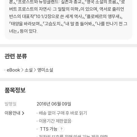
론』,『프로스트와 뉴잉글랜드: 실존과 종교』,『영국 소설의 흐름』,『로
작가 노트
버트 프로스트의 자연시: 그 일탈의 미학』이 있으며, 역서로 줄리언
반스의 대표작『10 1/2장으로 쓴 세계 역사』,『플로베르의 앵무새』,
『태양을 바라보며』,『고슴도치』,『내 말 좀 들어봐』,『나를 만나기 전 그
녀는』 등이 있다.
역사와 픽션을 오가며
관련 분류
줄리언 반스 연보
eBook
소설
영미소설
품목정보
발행일
2016년 06월 09일
이용안내
배송 없이 구매 후 바로 읽기
이용기간 제한없음
TTS 가능
저작권 보호를 위해 인쇄 기능 제공 안함