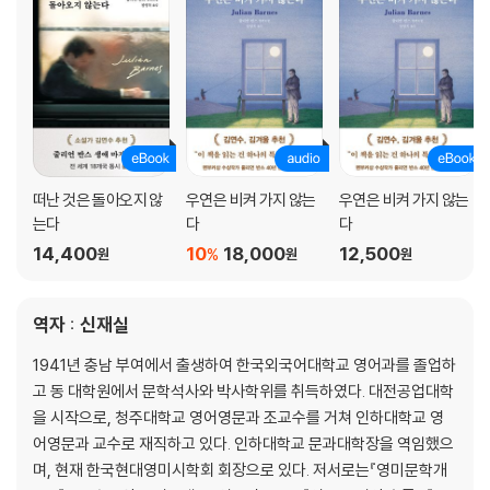
삽입장
제9장 아라라트 계획
떠난 것은 돌아오지 않
우연은 비켜 가지 않는
우연은 비켜 가지 않는
는다
다
다
14,400
10
18,000
12,500
%
원
원
원
제10장 꿈
역자 : 신재실
1941년 충남 부여에서 출생하여 한국외국어대학교 영어과를 졸업하
고 동 대학원에서 문학석사와 박사학위를 취득하였다. 대전공업대학
을 시작으로, 청주대학교 영어영문과 조교수를 거쳐 인하대학교 영
어영문과 교수로 재직하고 있다. 인하대학교 문과대학장을 역임했으
며, 현재 한국현대영미시학회 회장으로 있다. 저서로는『영미문학개