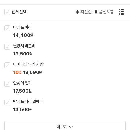
전체선택
최신순
품절포함
마담 보바리
14,400
원
필경사 바틀비
13,500
원
아바나의 우리 사람
10
13,590
%
원
한낮의 열기
17,500
원
밤에 돌다리 밑에서
13,500
원
더보기