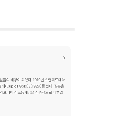
설들의 배경이 되었다. 1919년 스탠퍼드대학
up of Gold)』(1929)를 썼다. 결혼을
벡은 캘리포니아의 노동계급을 집중적으로 다루었