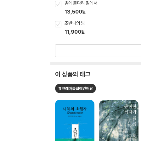
밤에 돌다리 밑에서
13,500
원
조반니의 방
11,900
원
이 상품의 태그
#크레마클럽에있어요