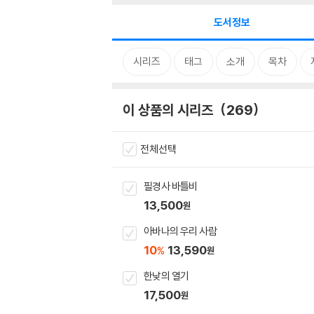
도서정보
시리즈
태그
소개
목차
이 상품의 시리즈
269
전체선택
필경사 바틀비
13,500
원
아바나의 우리 사람
10
13,590
%
원
한낮의 열기
17,500
원