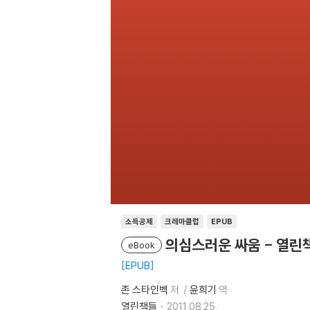
소득공제
크레마클럽
EPUB
의심스러운 싸움 - 열린
eBook
EPUB
존 스타인벡
저
윤희기
역
열린책들
2011.08.25.