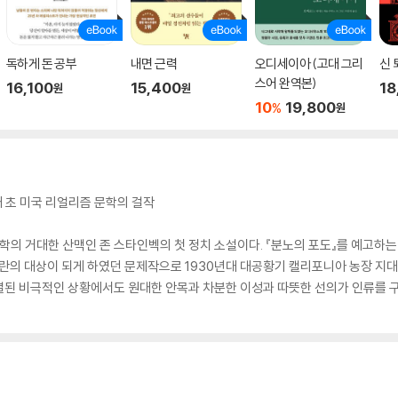
독하게 돈 공부
내면 근력
오디세이아 (고대 그리
신 
스어 완역본)
16,100
15,400
18
원
원
10
19,800
%
원
대 초 미국 리얼리즘 문학의 걸작
문학의 거대한 산맥인 존 스타인벡의 첫 정치 소설이다. 『분노의 포도』를 예고하는
논란의 대상이 되게 하였던 문제작으로 1930년대 대공황기 캘리포니아 농장 
 분열된 비극적인 상황에서도 원대한 안목과 차분한 이성과 따뜻한 선의가 인류를 