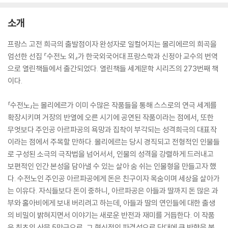
소개
프랑스 고전 희극의 출발점이자 완성자로 일컬어지는 몰리에르의 희곡을
엄선한 선집 『수전노 외』가 한국외국어대 프랑스학과 신정아 교수의 번역
으로 열린책들에서 출간되었다. 열린책들 세계문학 시리즈의 273번째 책
이다.
「수전노」는 몰리에르가 이미 수많은 작품들을 통해 스스로의 연극 세계를
확장시키며 거장의 반열에 오른 시기에 공연된 작품이라는 점에서, 또한
무엇보다 주인공 아르파공의 욕망과 집착이 부각되는 성격희극의 대표작
이라는 점에서 주목할 만하다. 몰리에르는 당시 경직되고 전형적인 인물들
로 구성된 소극의 극작법을 넘어서서, 인물의 성격을 강렬하게 드러내고
보편적인 인간 본성을 담아낼 수 있는 살아 숨 쉬는 인물형을 만들고자 했
다. 수전노인 주인공 아르파공에게 돈은 친구이자 목숨이며 세상을 살아가
는 이유다. 자식들보다 돈이 중하니, 아르파공은 아들과 딸까지 돈 많은 과
부와 홀아비에게 보내 버리려고 하는데, 아들과 딸의 연인들에 대한 출생
의 비밀이 밝혀지면서 이야기는 새로운 반전과 재미를 거듭한다. 이 작품
은 최초의 산문 5막극으로, 그 형식적인 파격성으로 당대에 큰 반향을 불