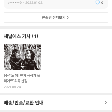
를 발휘함으로써 이기적이고 억압적인 늙은 양부를 골탕 먹이고 사랑하는
a******9
2022.01.02.
0
사람과 결혼에 성공한다는 이야기이다. 오늘날 페미니즘 논쟁을 불러일으
키기에 충분한 소재를 제공하는 이 작품들은 공연된 당시에 「풍습을 교란」
한줄평 전체보기
한다며 지탄을 받았다.
프랑스의 국립 극장 코메디 프랑세즈는 오늘날 「몰리에르의 집」이라는 별
채널예스 기사
1
칭으로 불린다. 설립 이후부터 지금까지 코메디 프랑세즈에 등록된 1,000
여 명의 작가 중 가장 많이 공연된 작가는 단연코 몰리에르로, 총 공연 횟수
가 장장 3만 3,400여 회에 달한다. 그만큼 프랑스인들이 가장 사랑해 온
극작가인 몰리에르는 비단 극작가로서뿐만 아니라 뛰어난 배우이자 연출
가요 극단주로서, 그야말로 〈총체적 연극인〉의 삶을 살았다. 부유한 집안의
장남으로 태어나 풍요로운 유년 시절을 보냈으나 연극에 대한 열정에 사로
잡혀 21세에 안락한 부르주아의 생활을 포기하고 연극인의 삶에 뛰어든 이
[수전노 외] 천재 극작가 '몰
후, 53세의 나이에 본인의 작품을 공연한 직후 쓰러져 피를 토하고 사망할
리에르' 희곡 선집
때까지 그의 인생은 오롯이 연극을 위해 바쳐진 세월이었다. 그것은 그에
2021.09.24.
게 그리 호의적이지만은 않았던 세상에 맞서 연극인으로서 자신의 꿈과 재
능을 증명하고자, 또 끊임없는 혁신으로 연극의 새로운 지평을 열고자 고
배송/반품/교환 안내
군분투했던 투쟁의 시간들이기도 했다. 이 책의 실린 작품들은 그의 가장
강렬한 투쟁의 흔적들을 보여 주는 궤적들이다.