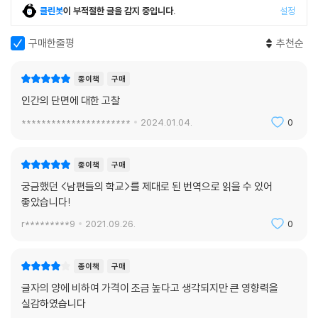
클린봇
이 부적절한 글을 감지 중입니다.
설정
보편적인 인간 본성을 담아낼 수 있는 살아 숨 쉬는 인물형을 만들고자 했
다. 수전노인 주인공 아르파공에게 돈은 친구이자 목숨이며 세상을 살아가
구매한줄평
추천순
는 이유다. 자식들보다 돈이 중하니, 아르파공은 아들과 딸까지 돈 많은 과
부와 홀아비에게 보내 버리려고 하는데, 아들과 딸의 연인들에 대한 출생
종이책
구매
의 비밀이 밝혀지면서 이야기는 새로운 반전과 재미를 거듭한다. 이 작품
인간의 단면에 대한 고찰
은 최초의 산문 5막극으로, 그 형식적인 파격성으로 당대에 큰 반향을 불
러일으키도 했다.
**********************
2024.01.04.
0
「학교」 시리즈로 널리 알려진 「남편들의 학교」와 「아내들의 학교」는 1년 6
종이책
구매
개월이라는 시간 차이를 두고 공연된 작품으로, 각각 운문 3막극과 5막극
궁금했던 <남편들의 학교>를 제대로 된 번역으로 읽을 수 있어
형식으로 되어 있다. 특히 「아내들의 학교」는 몰리에르 작품 세계의 발전사
좋았습니다!
와 관련해 주목할 만한데, 당시 「위대한」 비극의 형식으로 간주되던 운문 5
막극 형식을 희극에 적용함으로써 결과적으로 비극과 어깨를 나란히 하는
r*********9
2021.09.26.
0
「위대한 희극」, 곧 「대희극grande comedie」의 탄생을 알렸기 때문이다.
운을 맞춰 이어지는 아름답고 수려한 장문의 대사들은 그동안 비극의 전유
종이책
구매
물로 여겨졌던 운문의 묘미를 전달함에 부족함이 없었다. 두 작품은 줄거
글자의 양에 비하여 가격이 조금 높다고 생각되지만 큰 영향력을
리가 비슷한데, 어린 여자아이를 맡아 키운 양부가 결혼할 나이가 된 그 아
실감하였습니다
이를 자기 뜻대로 아내로 삼으려 하고, 순진한 줄로만 알았던 그녀가 기지