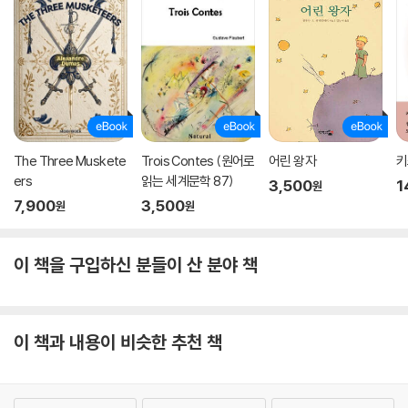
The Three Muskete
Trois Contes (원어로
어린 왕자
키
ers
읽는 세계문학 87)
3,500
1
원
7,900
3,500
원
원
이 책을 구입하신 분들이 산 분야 책
이 책과 내용이 비슷한 추천 책