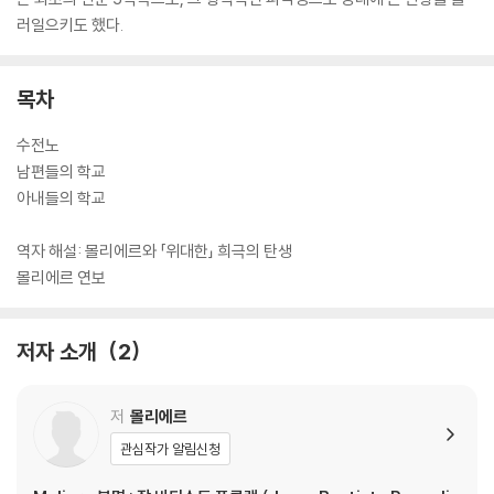
러일으키도 했다.
목차
수전노
남편들의 학교
아내들의 학교
역자 해설: 몰리에르와 「위대한」 희극의 탄생
몰리에르 연보
저자 소개
2
저
몰리에르
관심작가 알림신청