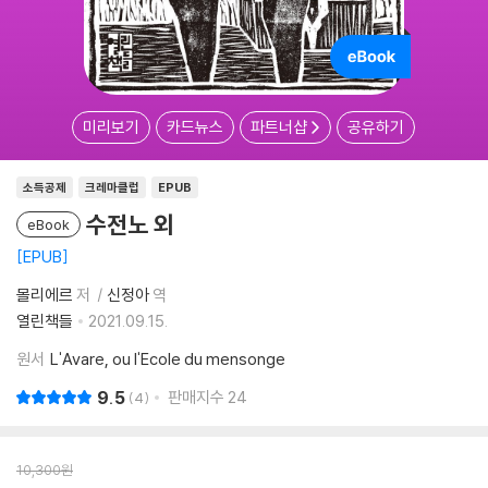
미리보기
카드뉴스
파트너샵
공유하기
소득공제
크레마클럽
EPUB
수전노 외
eBook
EPUB
몰리에르
저
신정아
역
열린책들
2021.09.15.
원서
L'Avare, ou l'Ecole du mensonge
9.5
판매지수
24
4
10,300
원