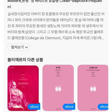
Moliere,본명 : 장 바티스트 포클랭 (Jean-Baptiste Poqueli
n)
실내장식업자인 아버지 장 포클랭과 부유한 부르주아 집안 출신인 어
머니 마리 크레세 사이에서 맏아들로 태어났다. 열 살 때 어머니를 여
읜 후 파리의 부유한 동네인 생토노레 거리의 파비용 데 생주에서 아
버지와 함께 살았다. 그리고 그 무렵 예수회 소속 명문 학교인 콜레주
드 클레르몽(College de Clermont, 지금의 리세 루이르그랑)에서
학업을 시작했다. 귀족과 상류층 자제들만 입학이 허락된다는 이 학
펼쳐보기
교에는 당시 유명한 수학자이자 철학자인 피에르 가상디가 재직하고
있었으며, 장바티스트는 가상디의 문하에서 콩티 공, 프랑수아 베르
몰리에르
의 다른 상품
니에, 시라노 드 베르주라크 등과 친교를 맺었