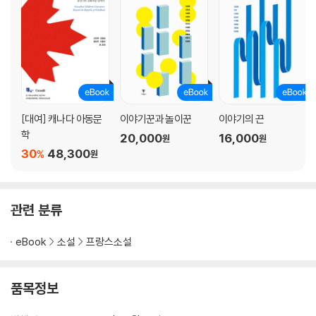
[대여] 캐나다 아동문
이야기꾼과 놀이꾼
이야기의 끈
학
20,000
16,000
원
원
30
48,300
%
원
관련 분류
eBook
소설
프랑스소설
품목정보