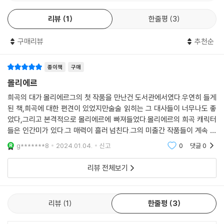
것으로 취급받던 장르였다. 몰리에르는 웃음을 유발하는 소극의 요소들을
리뷰
1
한줄평
3
적극 활용하면서도 형식과 내용의 다양한 혁신을 통해 희극을 비극에 버금
가는 위치로 끌어 올렸으며, 「즐겁게 하면서 교훈을 준다」는 고전주의 연극
구매리뷰
추천순
의 대원칙을 직접 실천해 보였다. 웃음 속에 숨어 있는 신랄한 풍자로 인간
의 본성과 위선을 파헤치고, 당대의 세태와 풍속도를 예리한 필치로 그려
냈다. 이 책에 실린 세 작품 「수전노」, 「남편들의 학교」, 「아내들의 학교」 는
종이책
구매
형식으로 연극사를 바꾸고 내용으로 사회 전체를 뒤흔든 그의 가장 강렬한
몰리에르
문제작들로서, 대중성과 도덕성이 조화롭게 버무려진 몰리에르식 고전 희
희곡의 대가 몰리에르그의 첫 작품을 만난건 도서관에서였다.우연히 들게
극의 특징을 한눈에 보여 준다. 특히 「남편들의 학교」는 그동안 국내에 잘
된 책,희곡에 대한 편견이 있었지만술술 읽히는 그 대사들이 너무나도 좋
소개되지 않은 작품으로, 이번에 완성도 있는 번역으로 국내 독자들을 만
았다,그리고 본격적으로 몰리에르에 빠져들었다.몰리에르의 희곡 캐릭터
날 수 있게 되었다. 열린책들에서는 몰리에르의 또 다른 대표작들인 「타르
들은 인간미가 있다.그 매력이 흘러 넘친다.그의 미출간 작품들이 계속 번
튀프」, 「동 쥐앙」, 「인간 혐오자」를 수록한 선집 역시 세계문학 시리즈로 출
역되었으면 좋겠다.열린책들에서 계속 출간해줬으면 좋겠다.150자를 다
g*******8
2024.01.04.
신고
0
댓글
0
간한 바 있다.
채우자 150자
리뷰 전체보기
「수전노」는 몰리에르가 이미 수많은 작품들을 통해 스스로의 연극 세계를
확장시키며 거장의 반열에 오른 시기에 공연된 작품이라는 점에서, 또한
무엇보다 주인공 아르파공의 욕망과 집착이 부각되는 성격희극의 대표작
리뷰
1
한줄평
3
이라는 점에서 주목할 만하다. 몰리에르는 당시 경직되고 전형적인 인물들
로 구성된 소극의 극작법을 넘어서서, 인물의 성격을 강렬하게 드러내고