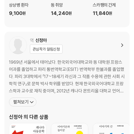
상상병 환자
동 쥐앙
스카팽의 간계
9,100
14,240
11,840
원
원
원
역
신정아
관심작가 알림신청
1969년 서울에서 태어났다. 한국외국어대학교와 동 대학원 프랑스
어과를 졸업하고 파리 통번역학교(ESIT) 번역학부 한불과를 졸업했
다. 파리 3대학에서 「17~18세기 라신과 그 작품 수용에 관한 사회 시
학적 연구」로 문학 박사 학위를 받았다. 현재 한국외국어대학교 프랑
스학과 교수로 재직 중이며, 2012년 캐나다 몬트리올 대학교 언어번
역학과 초청 교수로 연구 활동을 했다. 지은 책으로는 『바로크』 (200
펼쳐보기
4), 『노랑신호등』(2012, 공저)이 있고, 옮긴 책으로는 『프랑스 연극
미학』(2007, 공역), 『번역가의 초상 - 남성 번역가 편』(2009), 『페
신정아
의 다른 상품
드르와 이폴리트』(