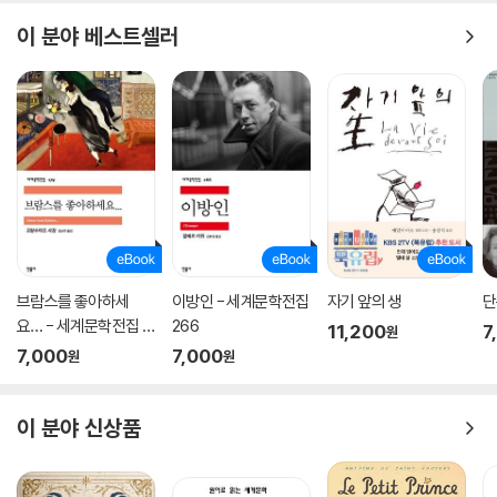
이 분야 베스트셀러
이 책의 번역자 신정아 교수는 몰리에르 특유의 신랄한 풍자와 우스꽝스러
운 표현을 적절하고 자연스러운 우리말로 능숙하게 옮겼다. 번역 원본으로
는 주로 1989년 보르다스에서 출간된 몰리에르 전집을 사용했다.
옮긴이의 한마디
위대한 극작가 몰리에르의 독창성과 탁월성은 여러 가지 차원에서 소극적
요소들을 활용하면서도 형식과 내용 면에서 소극의 한계를 뛰어넘는 획기
적인 형태의 작품들을 세상에 내놓았다는 데 있다.
브람스를 좋아하세
이방인 - 세계문학전집
자기 앞의 생
단
요… - 세계문학전집 1
266
11,200
7
원
79
7,000
7,000
원
원
이 분야 신상품