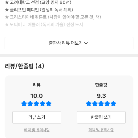
★ 고려대학교 선정 〈교양 명저 60선〉
★ 클리프턴 패디먼 〈일생의 독서 계획〉
★ 크리스티아네 취른트 〈사람이 읽어야 할 모든 것, 책〉
★ 모티머 J. 애들러 〈독서의 기술〉 선정 도서
프랑스 고전 희극의 출발점이자 완성자로 일컬어지는 몰리에르의 희곡을
출판사 리뷰 더보기
엄선한 선집 『수전노 외』가 한국외국어대 프랑스학과 신정아 교수의 번역
으로 열린책들에서 출간되었다. 열린책들 세계문학 시리즈의 273번째 책
이다.
리뷰/한줄평
4
영국에는 셰익스피어가 있고 독일에는 브레히트가 있다면, 프랑스에는 천
재적인 극작가이자 희극 배우인 몰리에르가 있다. 또한 미국 브로드웨이
공연계에 토니상이 있고 영국 공연계에 올리비에상이 있다면, 프랑스에는
리뷰
한줄평
몰리에르상이 있다. 이 두 가지만 살펴봐도 시공간을 초월해 전 세계적으
10.0
9.3
로 사랑받는 몰리에르의 위상을 어느 정도 실감할 수 있다.
오늘날 고전 희극의 대가로 칭송받는 몰리에르는 생전부터 궁정과 대중의
리뷰 쓰기
한줄평 쓰기
사랑을 한 몸에 받으면서도, 한편으론 끝없는 파격과 논란을 두려워하지
않는 문제적 작가였다. 당시 희극은 연극사에서 중세부터 이어진 대중 소
혜택 및 유의사항
혜택 및 유의사항
극(笑劇)의 전통에 기반을 두고 있었기에 비극에 비해 단편적이고 저속한