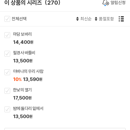
이 상품의 시리즈
270
알림신청
전체선택
최신순
품절포함
마담 보바리
14,400
원
필경사 바틀비
13,500
원
아바나의 우리 사람
10
13,590
%
원
한낮의 열기
17,500
원
밤에 돌다리 밑에서
13,500
원