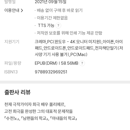
발행일
2021년 09월 15일
이용안내
배송 없이 구매 후 바로 읽기
이용기간 제한없음
TTS 가능
저작권 보호를 위해 인쇄 기능 제공 안함
지원기기
크레마,PC(윈도우 - 4K 모니터 미지원),아이폰,아이
패드,안드로이드폰,안드로이드패드,전자책단말기(저
사양 기기 사용 불가),PC(Mac)
파일/용량
EPUB(DRM) | 58.56MB
ISBN13
9788932969251
출판사 리뷰
천재 극작가이자 희극 배우 몰리에르,
고전 희극을 완성한 그의 대표적 문제작들
「수전노」, 「남편들의 학교」, 「아내들의 학교」