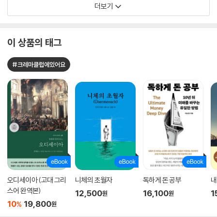
더보기
이 상품의 태그
#크레마클럽에있어요
오디세이아 (고대 그리
니체의 초월자
독하게 돈 공부
내
스어 완역본)
12,500
16,100
1
원
원
10
19,800
%
원