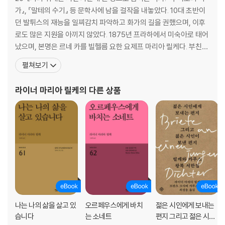
가』, 『말테의 수기』 등 문학사에 남을 걸작을 내놓았다. 10대 초반이
던 발튀스의 재능을 일찌감치 파악하고 화가의 길을 권했으며, 이후
로도 많은 지원을 아끼지 않았다. 1875년 프라하에서 미숙아로 태어
났으며, 본명은 르네 카를 빌헬름 요한 요제프 마리아 릴케다. 부친은
군인이었으나 병으로 퇴역하여 철도회사에 근무하였다. 릴케의 어머
펼쳐보기
니는 릴케의 이름을 프랑스식으로 르네Rene라 짓고, 여섯 살까지 딸
처럼 키웠다. 양친은 성격의 차이로 해서 릴케가 9세 때 헤어지고 말
라이너 마리아 릴케
의 다른 상품
았다. 열한 살에 육군사관학교에 들어가지
나는 나의 삶을 살고 있
오르페우스에게 바치
젊은 시인에게 보내는
습니다
는 소네트
편지 그리고 젊은 시인