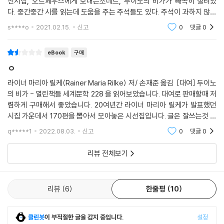
신시집, 오르페우스에게 보내는소네트, 두이노의 비가가 빼곡히 실려있
음의 작업임을 깨닫게 하며 눈에 보이지 않는 내면의 순수와 절실함을 여
다. 중간중간 시를 읽는데 도움을 주는 주석들도 있다. 주석이 과하지 않고
실히 보여 준다. 오르페우스의 연인 에우리디케의 죽음을 그린 이 작품은
적절하다.릴케의 두이노 비가는 매우 난해하지만 대표작으로 꼽히는 이유
s****o
2021.02.15.
신고
0
댓글
0
삶과 죽음이라는 두 세계를 의식함으로써 항상 불안을 버리지 못하고 살아
가 이해될 정도
가는 인간의 모습을 돌아보게끔 한다.
eBook
구매
필생의 역작 『두이노의 비가』는 만년의 릴케가 10년이라는 세월을 들여 완
ㅇ
성한 작품으로, 1912년 두이노 성에서 집필을 시작하여 1912년 뮈조트 성
에서 탈고했다. 릴케는 이 작품에서 폐쇄된 인간의 세계가 아닌 전일(全
라이너 마리아 릴케(Rainer Maria Rilke) 저/ 손재준 옮김 [대여] 두이노
一)의 세계이자 열린 세계의 절대적인 존재를 찬미하고 있다. 『두이노의
의 비가 - 열린책들 세계문학 228 을 읽어보았습니다. 대여로 판매할때 저
렴하게 구매해서 좋았습니다. 20여년간 라이너 마리아 릴케가 발표했던
비가』는 오늘날까지도 릴케의 대표작으로 꼽힌다.
시집 가운데서 170편을 뽑아서 모아놓은 시선집입니다. 글은 잘쓰는것 같
끝내 맞이할 수밖에 없는 소멸과 죽음에 대한 공포를 넘어서는 길을 시적
다고 느꼈지만 너무 종교적이라 내취향이 아니었습니다.
변용의 방법에서 찾은 릴케는 내면을 향한 끊임없는 깨달음의 삶을 지향하
q*****1
2022.08.03.
신고
0
댓글
0
고자 했다. 릴케가 모든 시인 중의 시인으로 평가받는 이유는 생(生)에 대
한 통찰과 생을 둘러싼 모든 것들을 성숙한 마음으로 받아들이고 시로 옮
리뷰 전체보기
겨 영원히 살아 숨 쉬게 만들었기 때문일 것이다. 죽음에 대한 릴케의 한마
디로 이 글을 마무리하고자 한다.
리뷰
6
한줄평
10
죽음을 잘 이해하는 자만이 삶을 위대하게 만든다.
클린봇
이 부적절한 글을 감지 중입니다.
설정