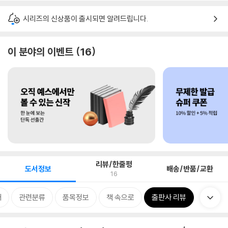
시리즈의 신상품이 출시되면 알려드립니다.
이 분야의 이벤트
16
리뷰/한줄평
도서정보
배송/반품/교환
16
개
관련분류
품목정보
책 속으로
출판사 리뷰