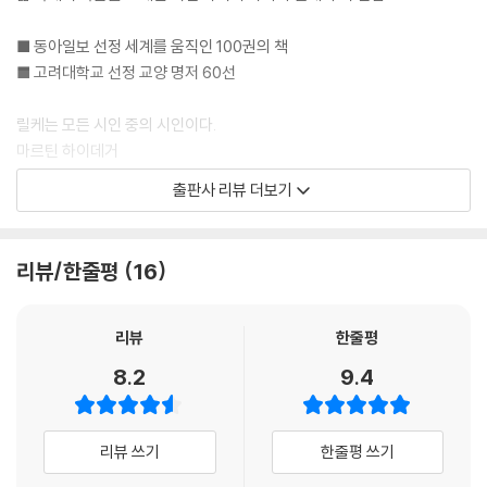
P.162 : 사랑의 노래
■ 동아일보 선정 세계를 움직인 100권의 책
■ 고려대학교 선정 교양 명저 60선
너의 영혼에 내 영혼이 닿지 않도록
어떻게 막을 수 있을까? 어떻게 내 영혼을
릴케는 모든 시인 중의 시인이다.
너를 넘어 다른 것에로 드높일 수 있을까?
마르틴 하이데거
아, 나는 그것을 어둠 속 어느 잃은 것 옆에,
출판사 리뷰 더보기
너의 깊은 마음이 흔들려도 흔들리지 않는
『두이노의 비가』는 예술에 의한 예술의 극복인 작품이다.
어느 남모르는 조용한 자리에 숨겨 두고 싶다.
루돌프 카스너
그래도 너와 나를 스치는 모든 것은
리뷰/한줄평
16
두 현에서 한소리를 불러내는 바이올린의 활처럼
이 책은 1899년부터 1922년까지 발표된 라이너 마리아 릴케의 시집 여덟
우리를 하나이게 한다.
권(『기도 시집』, 『형상 시집』, 『신 시집』, 『후기 시집』, 『진혼가』, 『마리아의
어떤 악기 위에 우리는 펴져 있는 몸일까?
생애』, 『오르페우스에게 바치는 소네트』, 『두이노의 비가』)에 수록된 시
리뷰
한줄평
어느 연주자의 손에 들려 있는 것일까?
중 170편에 이르는 작품을 선정한 시 선집이다. 생전 다작가였던 릴케가
8.2
9.4
아, 달콤한 노래여.
세상에 남기고 간 시적 대업을 한 권의 책을 통해 만나 볼 수 있다.
릴케는 언어를 가진 우리가 지상의 모든 것을 말하고 찬미하고 변용하는
『신 시집』
것, 즉 영원한 정신세계로 옮겨 놓는 일이야 말로 시인의 사명이라 생각했
리뷰 쓰기
한줄평 쓰기
다. 이 책에 실린 여덟 권의 시집에는 끝없는 고독과 견디기 어려운 고통에