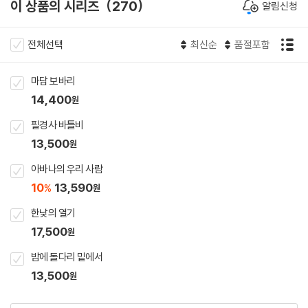
이 상품의 시리즈
270
알림신청
전체선택
최신순
품절포함
마담 보바리
14,400
원
필경사 바틀비
13,500
원
아바나의 우리 사람
10
13,590
%
원
한낮의 열기
17,500
원
밤에 돌다리 밑에서
13,500
원