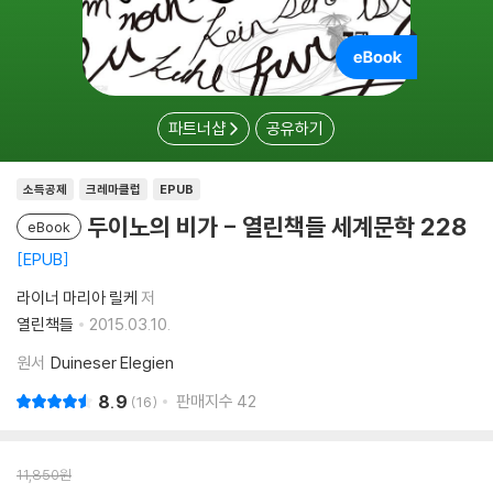
파트너샵
공유하기
소득공제
크레마클럽
EPUB
두이노의 비가 - 열린책들 세계문학 228
eBook
EPUB
라이너 마리아 릴케
저
열린책들
2015.03.10.
원서
Duineser Elegien
8.9
판매지수
42
16
11,850
원