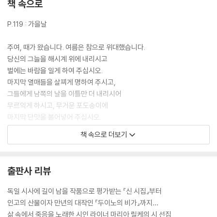
책 속으로
P.119 : 가을날
주여, 때가 왔습니다. 여름은 참으로 위대했습니다.
당신의 그늘을 해시계 위에 내리시고
벌에는 바람을 일게 하여 주십시오.
마지막 열매들을 살찌게 명하여 주시고,
그들에게 남쪽의 날을 이틀만 더 내리시어
무르익게 하시고, 무거운 포도송이에
마지막 단맛을 불어넣어 주십시오.
이제 집 없는 자는 더 이상 집을 짓지 않습니다.
책 속으로 더보기
혼자인 사람은 또 그렇게 오래 홀로 남아서
잠 못 이루고 책을 읽거나, 긴 편지를 쓸 것입니다.
그리고 나뭇잎이 흩날리는 가로수 길을
출판사 리뷰
무거운 마음으로 소요할 것입니다.
독일 시사에 길이 남을 작품으로 평가받는 『신 시집』부터
『형상 시집』
인고의 산물이자 만년의 대작인 『두이노의 비가』까지…
삶 속에서 죽음을 노래한 시인 라이너 마리아 릴케의 시 선집