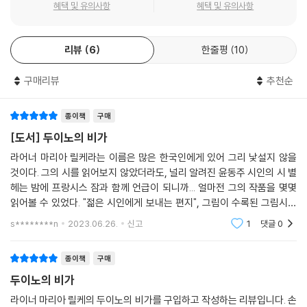
서 나오는 비탄을 삶의 찬미로 승화시킨, 삶과 죽음에 대한 시성의 주옥같
혜택 및 유의사항
혜택 및 유의사항
P.444 : 제8 비가
은 시들이 담겨 있다.
『기도 시집』은 릴케가 기독교의 『시도서』에서 그 이름을 차용한 것으로,
모든 눈으로 생물들은
리뷰
6
한줄평
10
기도서 같은 유려한 영혼의 목소리가 담겨 있다. 제1부 수도사 생활의 서에
열린 세계를 보고 있다. 우리들 인간의 눈만이
는 신이 우주에 편재하며 모든 사물에 깃들어 있어 우리 주변에 가까이 있
반대 방향을 보는 듯,
구매리뷰
추천순
지만 손에 잡히지 않는 존재라는 시인의 범신론적 사상이 짙게 배어 있다.
그들의 자유로운 출구를, 덫이 되어 둘러막고 있다.
제2부 순레의 서에는 모든 생명과 더불어 성숙하는 생성되어 가는 신의 모
출구 밖에 있는 것, 그것을 우리는
습을 담고 있다. 제3부 가난과 죽음의 서에는 파리에서 참된 가난과 위대
종이책
구매
동물의 표정에서 읽을 뿐이다. 어린아이 때부터 우린 이미
한 죽음의 의미를 탐색하게 된 시인의 생각을 엿볼 수 있게 한다. 『기도 시
[도서] 두이노의 비가
아이의 등을 돌려놓고 형상의 세계를 뒤쪽으로 보도록
집』은 릴케 전기시의 정점을 이루는 작품으로 『두이노의 비가』를 위한 본
라어너 마리아 릴케라는 이름은 많은 한국인에게 있어 그리 낯설지 않을
강요하기 때문이다.
질적인 기조 역할을 한다.
것이다. 그의 시를 읽어보지 않았더라도, 널리 알려진 윤동주 시인의 시 별
동물의 얼굴에 깊이 깃들어 있는 열린 세계를 보지 못하게
『기도 시집』이 한 주제를 배경으로 전개되는 연작시의 형태를 취하고 있는
헤는 밤에 프랑시스 잠과 함께 언급이 되니까... 얼마전 그의 작품을 몇몇
한다,
반면, 『형상 시집』은 독립된 개개의 주제를 갖는 시들의 모음으로 구성되
읽어볼 수 있었다. "젊은 시인에게 보내는 편지", 그림이 수록된 그림시집
죽음으로부터 자유로운 그 세계를.
어 있다. 형상 시집이라는 이름이 말해 주듯이 외계의 사물에 대한 깊은 관
에서 시인의 인품을 편린이나마 느껴볼 수 있었는데, 그의 글을 통해 그라
s********n
2023.06.26.
신고
1
댓글
0
죽음을 보는 것은 우리들뿐이다. 자유로운 존재인 동물은
조와 조형화의 과정이 특징이며 사물을 바라보는 눈을 뜬 시인을 만나게
는 사람을 알
언제나 몰락을 뒤에 두고
해준다. 우리나라에서도 애송시로 읽히는 「가을」, 「가을날」도 『형상 시집』
앞에는 신을 보고 있다. 걸을 때에는 영원 속으로
종이책
구매
에 포함되어 있다.
걸어 들어간다, 마치 샘물이 흘러가듯이.
두이노의 비가
『신 시집』은 독일 시사에서 가장 수준 높은 작품으로 평가받는다. 특히 사
우리는 단 한 번도, 단 하루의 날도
물을 보는 법과 사물에 언어를 주어 직접 말을 하게 한다는 시인의 생각이
라이너 마리아 릴케의 두이노의 비가를 구입하고 작성하는 리뷰입니다. 손