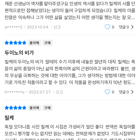
꽃들이 끊임없이 피어 들어가는 그 순수 공간을
구현된 신 시의 진수를 엿볼 수 있다. 1902년 8월 『로댕론』을 쓰기 위해 로
재준 선생님이 역자를 맡아주셨구요.인생의 역사를 읽다가 릴케의 시를 단
만나는 적이 없다. 우리가 만나는 것은 언제나 세계이다,
편적으로만 접해보았다는 생각이 들어 구입하게 되었습니다. 릴케의 이름
댕을 만나러 파리로 간 릴케가 그곳에서 로댕과 가까이 지내며 그에게 받
결코 부정이 없는 어디도 아닌 곳,
만큼은 익숙하나 그가 어떤 삶을 살았는지 어떤 생각을 했는지는 잘 모르
은 영향으로 쓰기 시작한 사물 시 또한 『신 시집』 2권(별권)에서 볼 수 있
공기처럼 숨쉬고, 무한정이라고 알기에 탐내지 않는
겠더라구요. 오랜 세월에 걸쳐 회자되는 그의 시를 이 책을 통해 접하게 되
다.
a******2
2023.10.04.
신고
0
댓글
0
순수한 것,
어 좋았습니다.
『후기 시집』에서는 릴케가 이승과 저승이 하나가 되는 통일의 세계이자 전
감시받지 않는 것이던 적은 한 번도 없다, 어릴 때에는
체의 세계라는 의미로 칭한 세계 내면 공간에 대한 시가 많이 담겨 있다. 밤
종이책
구매
아무도 모르게 거기 몰입했다가 누군가에게 흔들려
하늘의 별에서 진정한 순수와 영원의 의미를 찾고, 우리를 둘러싼 집이며
두이노의 비가
깨어난다. 혹은
목장의 언덕과 저녁노을이 우리와 한데 어우러져 단일한 공간 속에서 하나
죽을 때 그것이 되는 사람도 있다.
릴케의 두이노의 비가. 말테의 수기 이후에 내놓은 말년의 대작. 릴케는 죽
가 되는 일체의 경지를 노래한 시집이다.
왜냐하면 죽음에 이른 사람이 보는 건 이미 죽음이 아니라
음이 삶의 종말이 아닌 삶의 한쪽이며 삶의 근원이라고 바라봤다. 불안, 생
『진혼가』는 예술가와 현실 생활의 모순을 그리고 있다. 릴케와 교우하던
먼 곳이기 때문이다
의 무상을 극복하는 것에 대한 이야기를, 그가 생각하는 방법에 대한 이야
화가 파울라 모더존 베커의 죽음을 기리는 릴케의 시에서는 절절한 그리움
기로 가득찬 작품이라고 할 수 있다. 이 작품을 완성하기까지 10년 정도의
… (중략) …
이 묻어 있다. 더불어 예술가에게 작품의 완성이란 죽음과 일치한다는 릴
세월을 보냈다고 한다. 제 2의 비가. 그러나 우리는 느끼는 순간 흩날리
h*******u
2022.07.27.
신고
0
댓글
0
케의 생각을 확인할 수 있다.
『두이노의 비가』
『마리아의 생애』는 릴케가 1912년 두이노 성에서 『두이노의 비가』의 첫 부
분들을 쓰기 시작했을 때 곁들여 쓰여진 작품이다. 이 작품들은 후에 릴케
종이책
구매
---본문 중에서
가 직접 밝힌 바 있듯이 치치안의 그림 등이 모델이 되고 있고 외적 동기에
릴케
의해 쓰인 것이다. 그 표현 기법은 대체로 언어의 조형화를 표방하고 있는
독일 모더니즘 시인 릴케.이 시집은 가성비가 일단 좋다. 번역은 독일어를
『신 시집』을 따르고 있다.
모르니 평가할 수는 없지만 읽는 데에는 전혀문제가 없었다. 기도시집부터
『오르페우스에게 바치는 소네트』는 릴케의 시가 손의 작업을 넘어서서 마