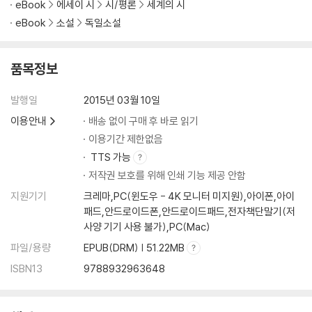
eBook
에세이 시
시/평론
세계의 시
eBook
소설
독일소설
품목정보
발행일
2015년 03월 10일
이용안내
배송 없이 구매 후 바로 읽기
이용기간 제한없음
TTS 가능
저작권 보호를 위해 인쇄 기능 제공 안함
지원기기
크레마,PC(윈도우 - 4K 모니터 미지원),아이폰,아이
패드,안드로이드폰,안드로이드패드,전자책단말기(저
사양 기기 사용 불가),PC(Mac)
파일/용량
EPUB(DRM) | 51.22MB
ISBN13
9788932963648