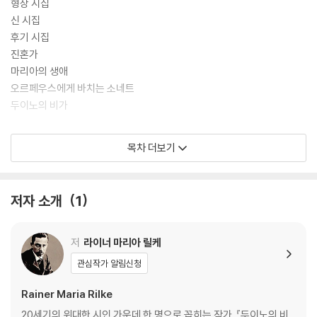
형상 시집
신 시집
후기 시집
진혼가
마리아의 생애
오르페우스에게 바치는 소네트
두이노의 비가
역자 해설 릴케의 삶과 시 세계
목차 더보기
라이너 마리아 릴케 연보
저자 소개
1
저
라이너 마리아 릴케
관심작가 알림신청
Rainer Maria Rilke
20세기의 위대한 시인 가운데 한 명으로 꼽히는 작가. 『두이노의 비