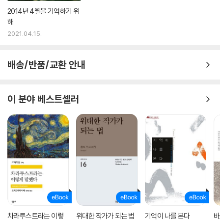
2014년 4월을 기억하기 위
해
2021.04.15.
배송/반품/교환 안내
이 분야 베스트셀러
차라투스트라는 이렇
위대한 작가가 되는 법
기억이 나를 본다
바