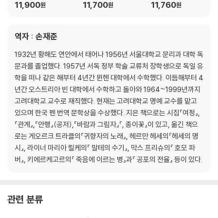
이 보낸 편지
11,900
11,700
11,760
원
원
원
역자 : 손재준
1932년 황해도 연안에서 태어나 1956년 서울대학교 문리과 대학 독
문과를 졸업했다. 1957년 서독 정부 학술 교류처 장학생으로 독일 유
학을 떠나 같은 해부터 4년간 뮌헨 대학에서 수학했다. 이듬해부터 4
년간 오스트리아 빈 대학에서 수학하고 돌아와 1964~1999년까지
고려대학교 교수로 재직했다. 현재는 고려대학교 명예 교수를 맡고
있으며 한국 펜 번역 문학상을 수상했다. 지은 책으로는 시집『여정』,
『관계』,『안행』(공저),『바람과 그림자』『, 종이꽃』이 있고, 옮긴 책으
로는 게오르크 트라클의『귀향자의 노래』, 헤르만 헤세의『헤세의 명
시』, 라이너 마리아 릴케의『 말테의 수기』, 막스 프리슈의『 호모 파
버』, 키에르케고르의『 죽음에 이르는 병』과『 공포의 전율』 등이 있다.
관련 분류