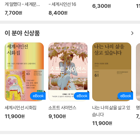
게 말했다 - 세계문학
- 세계시인선 16
6,300
1
원
전집 094
7,700
8,400
원
원
이 분야 신상품
세계시인선 시화집
소프트 사이언스
나는 나의 삶을 살고 있
명
습니다
11,900
9,100
7
원
원
11,900
원