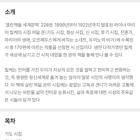
소개
'열린책들 세계문학' 228권. 1899년부터 1922년까지 발표된 라이너 마리
아 릴케의 시집 여덟 권(기도 시집, 형상 시집, 신 시집, 후기 시집, 진혼가,
마리아의 생애, 오르페우스에게 바치는 소네트, 두이노의 비가)에 수록된
시 중 170편에 이르는 작품을 선정한 시 선집이다. 생전 다작가였던 릴케
가 세상에 남기고 간 시적 대업을 한 권의 책을 통해 만나 볼 수 있다.
릴케는 언어를 가진 우리가 지상의 모든 것을 말하고 찬미하고 변용하는
것, 즉 영원한 정신세계로 옮겨 놓는 일이야 말로 시인의 사명이라 생각했
다. 이 책에 실린 여덟 권의 시집에는 끝없는 고독과 견디기 어려운 고통에
서 나오는 비탄을 삶의 찬미로 승화시킨, 삶과 죽음에 대한 시성의 주옥같
은 시들이 담겨 있다.
목차
기도 시집