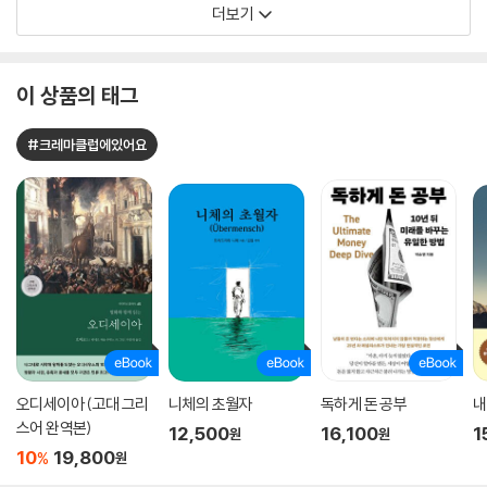
더보기
이 상품의 태그
#크레마클럽에있어요
오디세이아 (고대 그리
니체의 초월자
독하게 돈 공부
내
스어 완역본)
12,500
16,100
1
원
원
10
19,800
%
원