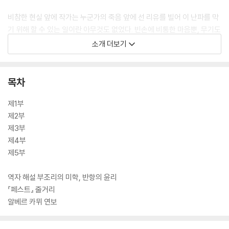
비참한 현실 앞에 작가는 누군가의 죽음 앞에 선 리유를 빌어 이 난파를 막
기 위해 할 수 있는 일이란 아무것도 없었다. 빈손에 비통한 마음뿐, 무기도
없고 대책도 없이 또다시 이렇듯 참담한 패배 앞에서 그는 그저 강 저편에
소개 더보기
그대로 있어야 했다라고 이야기한다. 무기력하고 참담한 이 소설을 통해
카뮈가 이야기하고 싶었던 바는 무엇일까.
목차
제1부
제2부
제3부
제4부
제5부
역자 해설 부조리의 미학, 반항의 윤리
『페스트』 줄거리
알베르 카뮈 연보