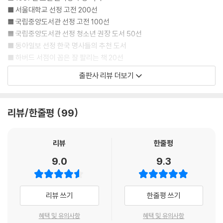
랬다. 비행기나 육로를 통해서 보내진 구호품들은 물론이고 동정이나 찬양
■ 서울대학교 선정 고전 200선
일색의 논평들이 이제는 외따로 버려진 도시로 폭포수처럼 쏟아져 내렸다.
■ 국립중앙도서관 선정 고전 100선
그럴 때마다 영웅적 무훈담이나 수상식 연설과도 같은 어투에 의사 리유는
■ 국립중앙도서관 선정 청소년 권장 도서 50선
참을 수가 없었다. 물론 그런 마음 씀씀이가 거짓이 아님은 알고 있었다. 그
■ 동아일보 선정 한국 명사들의 추천 도서
러나 그것은 오직 인간이 자신과 전 인류를 연결하는 그 무엇을 표현하고
■ 하버드 서점이 꼽은 잘 팔리는 책 20선
자 할 때 쓰는 상투적인 언어의 범위 안에서만 표현될 수 있을 뿐이었다. 그
■ 피터 박스올 선정 죽기 전에 읽어야 할 1001권의 책
리고 이를테면 그 언어는 페스트의 한가운데에서 그랑이 무엇을 의미하는
출판사 리뷰 더보기
지 알 수 없었기 때문에 그가 하는 일상의 소소한 노력들을 표현해 낼 수 없
인간의 지독한 과제, 죽음. 그 앞에 당면한 천태만상의 인간 군상을
었다.
관찰자 시선으로 담담하게 그려 내려간 반항과 긍정의 기록!
본문 179면
리뷰/한줄평
99
알베르 카뮈는 20세기 프랑스 문학을 대표하는 작가이며, 작품들을 통해
바로 그런 이유 때문에 선생님 편에서 어떻게든 이 병과 싸워야 한다는 것
존재의 부조리성의 문제들을 끊임없이 다뤘다. 그가 다섯 번째 발표한 작
리뷰
한줄평
말고 이번 전염병에서 내가 배운 것이라고는 아직 아무것도 없습니다. 단
품에 해당하는 『페스트』는 이름에서 알 수 있듯이 흔히 흑사병이라고도 하
언하건데 내가 확실히 아는 것은(그렇습니다, 잘 아시다시피 나는 인생 만
9.0
9.3
는 죽음의 질병 페스트에 관한 책이다. 작가는 페스트의 가공할 위력을 조
사를 두루 알고 있지요) 각자 자신 안에 페스트를 가지고 있다는 건데, 왜
용한 해안 도시 오랑으로 불러들여 오랑 시민들의 모습을 아주 담담한 문
냐하면 실제로 아무도, 이 세상 어느 누구도 그것으로부터 무사하지 않으
체로 관찰해 나간다. 반항 한 번 못해 보고 맥없이 목숨을 내주는 사람들이
니까요. 또한 잠시 방심한 사이에 다른 사람 낯짝에 대고 숨을 내뱉어서 그
리뷰 쓰기
한줄평 쓰기
있는가 하면, 페스트 안에서도 당황하지 않고 어떻게든 질서를 찾으려 노
자에게 병균이 들러붙도록 만들지 않으려면 늘 자기 자신을 제대로 단속해
력하는 사람들도 있다. 신이 내린 심판의 결과물이며 인간으로서 응당 받
야 한다는 겁니다. 지극히 자연스러운 것이 바로 병균이기 때문입니다. 그
혜택 및 유의사항
혜택 및 유의사항