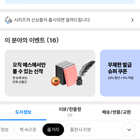
시리즈의 신상품이 출시되면 알려드립니다.
이 분야의 이벤트
16
리뷰/한줄평
도서정보
배송/반품/교환
99
목정보
책 속으로
줄거리
출판사 리뷰