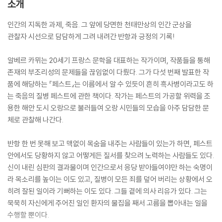
소개
인간의 지독한 과제, 죽음. 그 앞에 당면한 천태만상의 인간 군상을
관찰자 시선으로 담담하게 그려 내려간 반항과 긍정의 기록!
알베르 카뮈는 20세기 프랑스 문학을 대표하는 작가이며, 작품들을 통해
존재의 부조리성의 문제들을 끊임없이 다뤘다. 그가 다섯 번째 발표한 작
품에 해당하는 『페스트』는 이름에서 알 수 있듯이 흔히 흑사병이라고도 하
는 죽음의 질병 페스트에 관한 책이다. 작가는 페스트의 가공할 위력을 조
용한 해안 도시 오랑으로 불러들여 오랑 시민들의 모습을 아주 담담한 문
체로 관찰해 나간다.
반항 한 번 못해 보고 맥없이 목숨을 내주는 사람들이 있는가 하면, 페스트
안에서도 당황하지 않고 어떻게든 질서를 찾으려 노력하는 사람들도 있다.
신이 내린 심판의 결과물이며 인간으로서 응당 받아들여야만 하는 숙명이
라 목소리를 높이는 이도 있고, 질병이 모든 죄를 덮어 버리는 상황에서 오
히려 잘된 일이라 기뻐하는 이도 있다. 그들 곁에 의사 리유가 있다. 그는
묵묵히 자신에게 주어진 일인 환자의 물집을 째서 고름을 뽑아내는 일을
수행할 뿐이다.