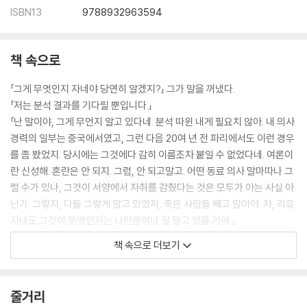
ISBN13
9788932963594
책 속으로
「그게 무엇인지 자네야 당연히 알겠지?」 그가 말을 꺼냈다.
「저는 분석 결과를 기다릴 뿐입니다.」
「난 말이야, 그게 무언지 알고 있다네. 분석 따윈 내게 필요치 않아. 내 의사
경력의 일부는 중국에서였고, 그런 다음 20여 년 전 파리에서도 이런 경우
를 좀 봤었지. 당시에는 그것에다 감히 이름조차 붙일 수 없었다네. 여론이
란 신성해. 혼란은 안 되지. 그럼, 안 되고말고. 어떤 동료 의사 말마따나 그
럴 수가 있나, 그것이 서양에서 자취를 감췄다는 것은 모두가 아는 사실 아
닌가. 그렇지, 다들 그렇게 알고 있었지, 죽은 사람들 빼고 말이야. 자, 리유
자네도 그것이 무엇인지는 나만큼이나 잘 알고 있을 거야.」
리유는 곰곰이 생각에 잠겼다. 그는 진료실 창문을 통해서 멀리 바닷가에
책 속으로 더보기
단단히 자리 잡은 돌 투성이 절벽의 능선을 바라보았다. 푸르지만 빛을 잃
어 칙칙했던 하늘이 오후가 지나감에 따라 차츰 말갛게 개이고 있었다.
「그래요, 카스텔.」 그가 말했다. 「있을 수 없는 일이에요. 하지만, 페스트가
줄거리
틀림없어 보입니다.」