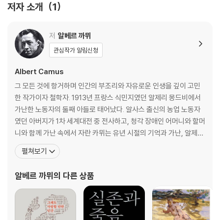
저자 소개
1
저
알베르 까뮈
관심작가 알림신청
Albert Camus
그 모든 것에 항거하며 인간의 부조리와 자유로운 인생을 깊이 고민
한 작가이자 철학자. 1913년 프랑스 식민지였던 알제리 몽드비에서
가난한 노동자의 둘째 아들로 태어났다. 알사스 출신의 농업 노동자
였던 아버지가 1차 세계대전 중 전사하고, 청각 장애인 어머니와 할머
니와 함께 가난 속에서 자란 카뮈는 유년 시절의 기억과 가난, 알제리
의 빛나는 자연과 알제 서민가의 일상은 카뮈 작품의 뿌리에 내밀하
펼쳐보기
게 엉기어 있다. 구역의 공립 학교에서 L. 제르맹이라는 훌륭한 스승
을 만났다. “나는 자유를 빈곤 속에서 배웠다.”라고 하기도 했는데,
알베르 까뮈
의 다른 상품
알제리에서 보낸 유년기는 그가 작가적 양분을 공급받