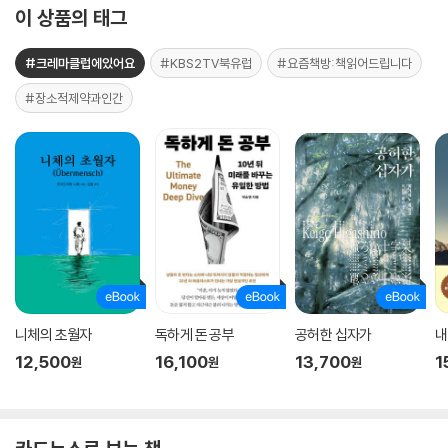
이 상품의 태그
#크레마클럽에있어요
#KBS2TV북유럽
#요즘책방:책읽어드립니다
#장소적제약과인간
니체의 초월자
독하게 돈 공부
공허한 십자가
내
12,500
16,100
13,700
1
원
원
원