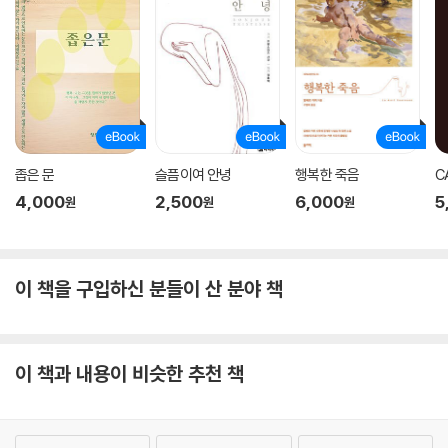
좁은 문
슬픔이여 안녕
행복한 죽음
C
4,000
2,500
6,000
5
원
원
원
이 책을 구입하신 분들이 산 분야 책
이 책과 내용이 비슷한 추천 책