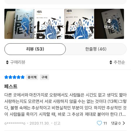
아들여야만 하는 숙명이라 목소리를 높이는 이도 있고, 질병이 모든 죄를
나머지 것들, 예를 들어 건강함, 성실함, 순수함 등은 이를테면 의지, 그러
덮어 버리는 상황에서 오히려 잘된 일이라 기뻐하는 이도 있다. 그들 곁에
니까 결코 멈춰서는 안 되는 의지의 산물이죠. 존경받을 만한 사람, 즉 어느
의사 리유가 있다. 그는 묵묵히 자신에게 주어진 일인 환자의 물집을 째서
누구에게도 거의 병균을 옮기지 않는 사람이란 되도록 마음이 해이해지지
4
고름을 뽑아내는 일을 수행할 뿐이다. 비참한 현실 앞에 작가는 누군가의
않는 사람을 말합니다. 그런데 마음이 결코 해이해지지 않기 위해서는 그
더보기
죽음 앞에 선 리유를 빌어 이 난파를 막기 위해 할 수 있는 일이란 아무것도
만한 의지와 긴장이 필요하단 말이죠! 그래요, 페스트 환자가 된다는 건 정
없었다. 빈손에 비통한 마음뿐, 무기도 없고 대책도 없이 또다시 이렇듯 참
말 지긋지긋한 일이니까요. 하지만 그렇게 되지 않으려는 것은 한층 더 골
담한 패배 앞에서 그는 그저 강 저편에 그대로 있어야 했다라고 이야기한
치 아픈 일이죠. 그래서 사람들은 너 나 할 것 없이 자신의 피곤한 모습을
리뷰
53
한줄평
46
다. 무기력하고 참담한 이 소설을 통해 카뮈가 이야기하고 싶었던 바는 무
기꺼이 드러내 보이는데, 그 이유야 오늘날 모두들 조금씩은 페스트 환자
엇일까.
니까요. 하지만 바로 그런 이유로 이제 페스트 환자 노릇을 그만두려는 몇
구매리뷰
추천순
몇은 극도의 피곤을 경험하고 있고, 그런 상태에서 그들을 해방시켜 주는
카뮈의 『페스트』는 1947년 출간되자마자 즉각적인 반응을 불러일으키며
것은 죽음 말고는 아무것도 없을 겁니다.
종이책
구매
출간 즉시 한 달 만에 초판 2만 부가 매진되는 기록을 세운 작품이다. 또한
---본문 중에서
그해의 비평가 상의 수상작으로 선정되면서 제2차 세계 대전 이후 최대의
페스트
걸작이라는 평을 받았다. 그로부터 10년 후 카뮈는 역대 최연소 노벨 문학
다른 곳에서와 마찬가지로 오랑에서도 사람들은 시간도 없고 생각도 짧아
상 수상자가 되었고 불의의 자동차 사고로 사망하게 된다. 그가 남기고 간
사랑하는지도 모르면서 서로 사랑하지 않을 수는 없는 것이다.(13쪽)그렇
『페스트』라는 작품 속 페스트는 결국 각자 자신 안에 가지고 있는 것, 실제
다, 불행 속에는 추상적이고 비현실적인 부분이 있다. 하지만 추상적인 것
로 아무도, 이 세상 어느 누구도 그것으로부터 무사하지 않은 것을 가리키
이 사람들을 죽이기 시작할 때, 바로 그 추상과 제대로 붙어야 한다.(115
며 결국 죽음과 맞닿아 있다. 하지만 그는 페스트를 일컬어 지극히 자연스
쪽)이 세상의 악이란 거의 대부분 무지에서 비롯되며, 따라서 배움이 없는
o********o
2020.11.30.
신고
11
댓글
0
선의는 악의와 마
러운 것이라고도 말한다. 죽음은 피할 수 없지만 받아들일 수밖에 없는 것