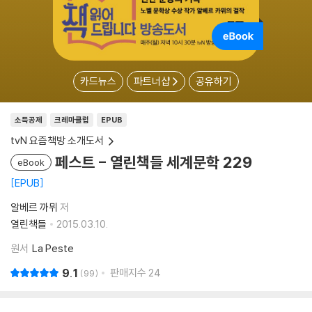
카드뉴스
파트너샵
공유하기
소득공제
크레마클럽
EPUB
tvN 요즘책방 소개도서
페스트 - 열린책들 세계문학 229
eBook
EPUB
알베르 까뮈
저
열린책들
2015.03.10.
원서
La Peste
9.1
판매지수
24
99