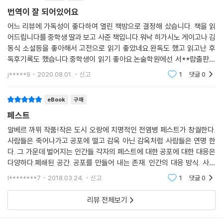
번역이 잘 되어있어요
어느 리뷰에 가독성이 좋다하여 열린 책방으로 결정해 샀습니다. 책을 읽
어드립니다를 중학생 딸과 보고 사준 책입니다.워낙 히가시노 게이고나 김
동식 소설등을 좋아해서 고전으로 읽기 좋았네요.완독도 했고 읽고난 후
독후기록도 했습니다.중학생이 읽기 좋아요.논술학원에선 서**람출판사
로 정했는데 수준 차이가 있네요.추천합니다.고전소설은 읽기는 쉽진 않지
j*****9
2020.08.01.
신고
1
댓글
0
만 읽은 후엔 왜 고전
eBook
구매
페스트
알베르 까뮈 작품!작은 도시 오랑에 치명적인 전염병 페스트가 창궐한다.
사람들은 죽어나가고 공포에 떨고 감옥 아닌 감옥처럼 사람들은 연명 한
다. 그 가운데 벌어지는 인간들 각자의 페스트에 대한 공포에 대한 대응은
다양하다.폐쇄된 공간. 공포를 만들어 내는 존재. 인간의 대응 방식. 사후
정리되는 과정. 간단하게 표현하면 이렇게 말할 수 있을것 같다.어디 미드
l********7
2018.03.24.
신고
1
댓글
0
나 현대소설 플
리뷰 전체보기