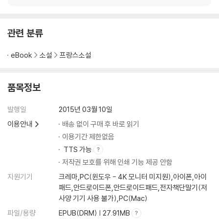
관련 분류
eBook
소설
프랑스소설
품목정보
발행일
2015년 03월 10일
이용안내
배송 없이 구매 후 바로 읽기
이용기간 제한없음
TTS 가능
저작권 보호를 위해 인쇄 기능 제공 안함
지원기기
크레마,PC(윈도우 - 4K 모니터 미지원),아이폰,아이
패드,안드로이드폰,안드로이드패드,전자책단말기(저
사양 기기 사용 불가),PC(Mac)
파일/용량
EPUB(DRM) | 27.91MB