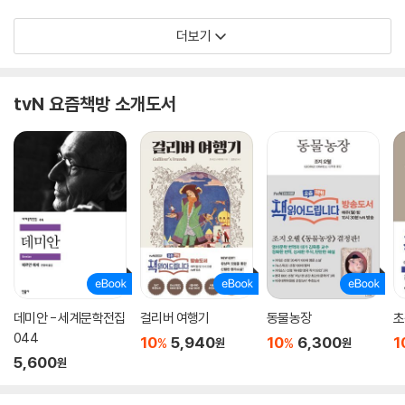
더보기
tvN 요즘책방 소개도서
데미안 - 세계문학전집
걸리버 여행기
동물농장
초
044
10
5,940
10
6,300
1
%
%
원
원
5,600
원