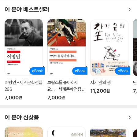
이 분야 베스트셀러
이방인 - 세계문학전집
브람스를 좋아하세
자기 앞의 생
단
266
요… - 세계문학전집 1
11,200
7
원
79
7,000
7,000
원
원
이 분야 신상품