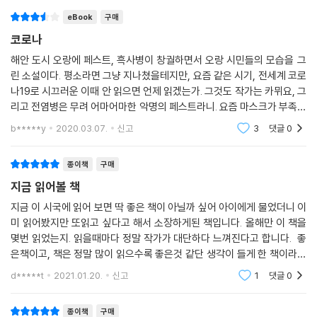
이기 때문에, 그 앞에서 인간이 할 수 있는 일이란 결국 되도록 마음이 해이
eBook
구매
해지지 않는 사람이 되는 것이다.
코로나
작가는 생전 남긴 작가 노트에서 『이방인』이 부조리 또는 부정의 주제를
해안 도시 오랑에 페스트, 흑사병이 창궐하면서 오랑 시민들의 모습을 그
린 소설이다. 평소라면 그냥 지나쳤을테지만, 요즘 같은 시기, 전세계 코로
대표하는 소설이라면, 『페스트』는 반항 또는 긍정의 주제에 해당하는 작품
나19로 시끄러운 이때 안 읽으면 언제 읽겠는가. 그것도 작가는 카뮈요, 그
이라 한 바 있다. 이는 『페스트』에 등장하는 위생 보건대의 역할에 담겨 있
리고 전염병은 무려 어마어마한 악명의 페스트라니. 요즘 마스크가 부족해
다. 『이방인』에서의 고독한 개인이 『페스트』에서는 연대로 확대되는데, 그
서 미친듯이 가격이 뛰고 코로나19가 확산될까봐 국경까지 닫는 것을 보
들은 페스트와 맞서기 위해 함께 있다는 것에 의의를 두기 때문에 그가 남
b*****y
2020.03.07.
신고
3
댓글
0
면서 뭐그때와
긴 반항과 긍정의 주제에 부합한다.
종이책
구매
지금 읽어볼 책
지금 이 시국에 읽어 보면 딱 좋은 책이 아닐까 싶어 아이에게 물었더니 이
미 읽어봤지만 또읽고 싶다고 해서 소장하게된 책입니다. 올해만 이 책을
몇번 읽었는지. 읽을때마다 정말 작가가 대단하다 느껴진다고 합니다. 좋
은책이고, 책은 정말 많이 읽으수록 좋은것 같단 생각이 들게 한 책이라고
합니다. 소장하고 싶은책 손가락안에 드는 책이라며 강력추천하네요~ 둘
d*****t
2021.01.20.
신고
1
댓글
0
째도 어서 읽
종이책
구매