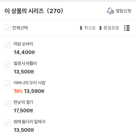
이 상품의 시리즈
270
알림신청
전체선택
최신순
품절포함
마담 보바리
14,400
원
필경사 바틀비
13,500
원
아바나의 우리 사람
10
13,590
%
원
한낮의 열기
17,500
원
밤에 돌다리 밑에서
13,500
원