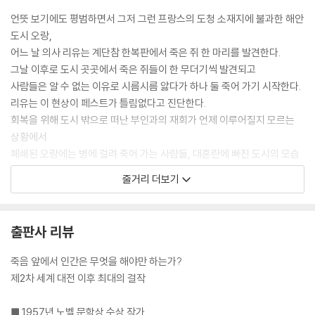
본문 51면
언뜻 보기에도 평범하면서 그저 그런 프랑스의 도청 소재지에 불과한 해안
도시 오랑,
추상적인 것에 맞서 싸우기 위해서는 그것을 조금 닮아야 한다. 하지만 랑
어느 날 의사 리유는 계단참 한복판에서 죽은 쥐 한 마리를 발견한다.
베르가 어떻게 그 사실을 알아차릴 수 있었겠는가? 랑베르에게 추상적인
그날 이후로 도시 곳곳에서 죽은 쥐들이 한 무더기씩 발견되고
것이란 자신의 행복을 가로막는 모든 것이었다. 그리고 사실 리유는 어떤
사람들은 알 수 없는 이유로 시름시름 앓다가 하나 둘 죽어 가기 시작한다.
의미에서 신문 기자가 옳다고 생각했다. 그러나 추상적인 것이 구체적인
리유는 이 현상이 페스트가 틀림없다고 진단한다.
행복보다 더 강력한 것인 양 모습을 드러내는 경우도 있기에, 따라서 그런
회복을 위해 도시 밖으로 떠난 부인과의 재회가 언제 이루어질지 모르는
경우에만은 반드시 추상적인 것을 염두에 두어야 한다는 사실도 알고 있었
상황에서
다. 그 이후에 랑베르에게 일어날 수밖에 없었던 일이 바로 그랬고, 후일 랑
폐쇄된 오랑에는 병에 걸려 죽어 가는 사람들, 대혼란에 빠진 도시의 모습
베르가 했던 고백을 통해서 그 사실을 자세하게 알 수 있었다. 그렇게 해서
만 남아 있다.
줄거리 더보기
리유는, 또한 무엇보다도 새로운 각도에서, 한 사람 한 사람의 행복과 페스
관찰자는 생명을 위협하는 위기 속에서 인간이 어떻게 대처하고 받아들이
트라는 추상적 관념들 사이에서 벌어지는 이를 테면 우울한 투쟁과도 같은
는지에 대해
것, 오랜 기간 동안 우리 도시의 삶 전체를 지배한 그 투쟁을 계속 추적할
기록 형식으로 담담하게 써 내려간다.
출판사 리뷰
수 있었다.
본문 118면
죽음 앞에서 인간은 무엇을 해야만 하는가?
제2차 세계 대전 이후 최대의 걸작
페스트에 감염된 도시 안으로 바깥세상이 들여보내는 격려와 응원을 라디
오에서 듣거나 혹은 신문에서 읽을 때마다 의사 리유의 생각은 적어도 그
■ 1957년 노벨 문학상 수상 작가