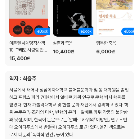
이문열 세계명작산책 -
실존과 죽음
행복한 죽음
10. 그래도 사랑할 만한
10,400
6,000
원
원
인간
15,400
원
역자 : 최윤주
서울에서 태어나 성심여자대학교 불어불문학과 및 동 대학원을 졸업
하고 프랑스 파리 7대학에서 알베르 카뮈 연구로 문학 박사 학위를
받았다. 현재 가톨릭대학교 및 한불 문화 재단에서 강의하고 있다. 학
위 논문은「부조리의 미학, 반항의 윤리 - 알베르 카뮈 작품의 불안함
과 낯섦」이며, 한국어 논문으로는「알베르 카뮈의『이방인』 연구 - 반
대 오이디푸스에서 반(!) 오이디푸스 로」가 있다. 옮긴 책으로는
로제 다둔의『폭력적 인간』 등이 있다.