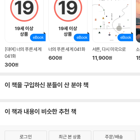
[대여] 너의 푸른 세계
너의 푸른 세계 041화
서른, 다시 미국으로
소
041화
600
11,900
1
원
원
300
원
이 책을 구입하신 분들이 산 분야 책
이 책과 내용이 비슷한 추천 책
로그인
최근 본 상품
주문/배송