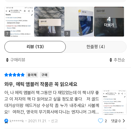
제2차 세계 대전의 전운이 드리운 유럽. 영국 무기 제조사의 직원인 엔지니
4
어 그레이엄은 터키 정부와 비밀스러운 무기 거래 계약을 체결하고 오는
더보기
길에 독일 정보부가 보낸 암살자의 추격을 받는다. 터키 비밀경찰은 그레
이엄의 안전한 귀국을 위해 그를 소수 인원만 탑승하는 화물선에 승선시킨
3
3
다. 폐쇄된 배 안에는 비밀경찰이 사전에 신원을 확인해 둔 몇 명의 승객들
리뷰
13
한줄평
4
만 탑승해 있다. 헝가리 출신의 미녀 댄서, 독일 고고학자, 터키 담배 수출
업자, 프랑스 사회주의자……. 이렇다 할 위험 요소를 발견하지 못한 채 그
구매리뷰
추천순
레이엄이 그럭저럭 항해에 적응해 나갈 무렵, 배에서는 예상치 못한 사건
들이 발생하게 되는데…….
종이책
구매
이처럼 이 작품의 가장 중요한 서스펜스는 주인공 그레이엄이 과연 죽음의
와우, 에릭 앰블러 작품은 꼭 읽으세요
위협을 피해 무사히 고국으로 귀환할 수 있을까 하는 것이다. 배 안이라는
아, 나 에릭 앰블러 책 그동안 다 재밌었는데 이 책 너무 좋
폐쇄된 공간 안에서 전쟁 중인 각국의 이해관계가 치열하게 충돌하는 첩보
고 이 저자의 책 다 읽어보고 싶을 정도로 좋다. 저 골드
전이 벌어지고, 그 안의 인물들 중 누가 어떤 방식으로 자신의 목숨을 노릴
대거상이랑 에드거상 수상작 좀 누가 내주세요! 사볼께
지 알 수 없는 상황이 독자들로 하여금 그레이엄의 〈공포〉에 쉽게 몰입하게
요! 여하간, 영국의 무기회사에 다니는 엔지니어 그레이
하며 손에 땀을 쥐게 한다. 또한 다양한 계층과 사상을 드러내는 생생하고
엄은 의외로 입담과 매너가 좋아서 비즈니스도 하기 위해
k*****k
2021.11.21.
신고
2
댓글
0
(무엇보다 기계를 잘아니 설명하고 설득하기 오죽 좋겠
개성적인 인물들 또한 독서의 재미를 더해 준다. 이러한 인물들 사이의 갈