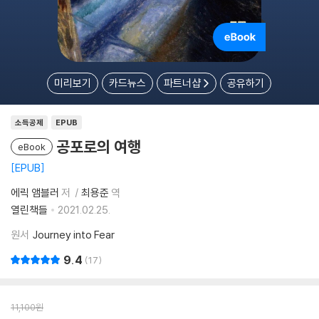
미리보기
카드뉴스
파트너샵
공유하기
소득공제
EPUB
공포로의 여행
eBook
EPUB
에릭 앰블러
저
최용준
역
열린책들
2021.02.25.
원서
Journey into Fear
9.4
17
11,100
원