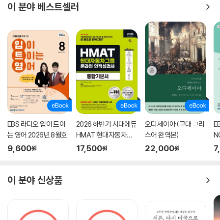
이 분야 베스트셀러
EBS 라디오 입이 트이
2026 하반기 시대에듀
오디세이아 (고대 그리
E
는 영어 2026년 8월호
HMAT 현대자동차그
스어 완역본)
N
룹 인적성검사 통합기
호
9,600
17,500
22,000
7
원
원
원
본서
이 분야 신상품