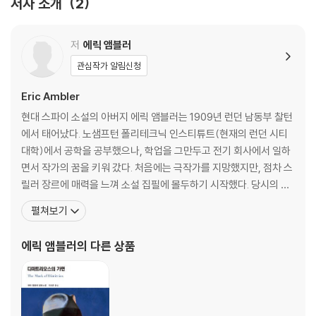
저자 소개
2
저
에릭 앰블러
관심작가 알림신청
Eric Ambler
현대 스파이 소설의 아버지 에릭 앰블러는 1909년 런던 남동부 찰턴
에서 태어났다. 노샘프턴 폴리테크닉 인스티튜트(현재의 런던 시티
대학)에서 공학을 공부했으나, 학업을 그만두고 전기 회사에서 일하
면서 작가의 꿈을 키워 갔다. 처음에는 극작가를 지망했지만, 점차 스
릴러 장르에 매력을 느껴 소설 집필에 몰두하기 시작했다. 당시의 값
싼 흥미 위주의 스파이 소설들과 결을 달리하는 데뷔작 『어두운 변
펼쳐보기
경』(1936)에서부터, 이후 1940년까지 5년간 『보기 드문 위험』(19
37), 『어느 스파이의 묘비명』(1938), 『경계의 이유』(1938), 『디미
에릭 앰블러
의 다른 상품
트리오스의 가면』(1939)