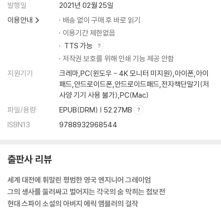
발행일
2021년 02월 25일
이용안내
배송 없이 구매 후 바로 읽기
이용기간 제한없음
TTS 가능
저작권 보호를 위해 인쇄 기능 제공 안함
지원기기
크레마,PC(윈도우 - 4K 모니터 미지원),아이폰,아이
패드,안드로이드폰,안드로이드패드,전자책단말기(저
사양 기기 사용 불가),PC(Mac)
파일/용량
EPUB(DRM) | 52.27MB
ISBN13
9788932968544
출판사 리뷰
세계 대전에 휘말린 평범한 영국 엔지니어 그레이엄
그의 생사를 둘러싸고 벌어지는 각국의 숨 막히는 첩보전
현대 스파이 소설의 아버지 에릭 앰블러의 걸작