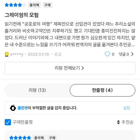
냐) 여러 나라를 다녔다. 이
등과 협력이 국제적인 스케일의 사건들과 연루되며, 다양한 두뇌 싸움과
종이책
구매
반전, 서스펜스가 펼쳐진다.
그레이엄의 모험
이 작품은 또한 앰블러의 창작 인생에서 특히 중요한 시기로 평가받는 경
읽기전에 “공포로의 여행” 제목만으로 선입견이 있었다.여느 추리소설의
줄거리와 비슷하고약간은 지루하기도 했고 기대만큼 흥미진진하지는 않
이로운 초기 작품 세계의 마지막을 장식하는 소설이기도 하다. 데뷔작 『어
았다. 드러난 이야기외에 그 내면으로 가면 뭔가 심오한게 있긴 하지만, 얕
두운 변경』(1936)에서부터 5년 동안 출간된 『보기 드문 위험』(1937),
은 내 수준으로는 느낌을 쓰기가 어려워 번역자의 글을 옮겨본다.주인공인
『어느 스파이의 묘비명』(1938), 『경계의 이유』(1938), 『디미트리오스의
그레이엄의 생각과 감정에 훨씬 더 집중하며,그를 통해 당시 세계의 정치
가면』(1939), 『공포로의 여행』(1940)으로 이어지는 여섯 권의 초기 소
s****y
2022.03.19.
신고
0
댓글
0
적 상황 및 그와
설들은, 엄청난 상업적 성공을 거둠과 더불어 당시의 값싼 흥미 위주의 스
리뷰 전체보기
릴러 소설들과 결을 달리하는 새로운 흐름을 만들어 냈다. 『공포로의 여
행』은 그 시기의 마지막 작품이다. 이미 『디미트리오스의 가면』에서 대가
의 솜씨에 도달했던 앰블러가, 정교한 서술 속에서 독자들이 한순간도 긴
리뷰
13
한줄평
4
장의 끈을 놓지 않게 하는 최고의 원숙미를 보여 준다.
이 책을 옮긴 최용준 번역가는 박진감 넘치는 앰블러의 문장들을 능숙한
클린봇
이 부적절한 글을 감지 중입니다.
설정
우리말로 섬세하게 옮겼다. 국내 초역으로, 한국어 번역본으로는 이 작품
이 처음으로 국내 독자들에게 소개되는 셈이다. 번역 원본으로는 2002년
구매한줄평
추천순
랜덤 하우스가 출간한 빈티지 크라임 판본을 사용했다. 열린책들에서는 지
난해 앰블러의 또 다른 장편소설 『디미트리오스의 가면』을 출간한 바 있
종이책
구매