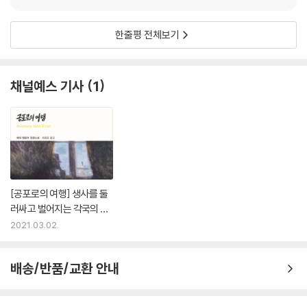
한줄평 전체보기
채널예스 기사
1
[공포로의 여행] 생사를 둘
러싸고 벌어지는 각국의 숨
막히는 첩보전
2021.03.02.
배송/반품/교환 안내