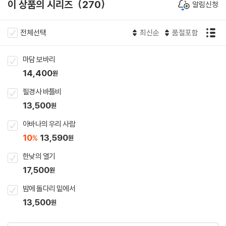
이 상품의 시리즈
270
알림신청
전체선택
최신순
품절포함
마담 보바리
14,400
원
필경사 바틀비
13,500
원
아바나의 우리 사람
10
13,590
%
원
한낮의 열기
17,500
원
밤에 돌다리 밑에서
13,500
원