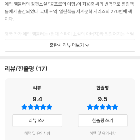
에릭 앰블러의 장편소설 『공포로의 여행』이 최용준 씨의 번역으로 열린책
들에서 출간되었다. 국내 초역. 열린책들 세계문학 시리즈의 270번째 책
이다.
영국 작가 에릭 앰블러는 〈현대 스파이 소설의 아버지〉라 일컬어지는 스릴
러 장르 문학의 거장으로, 당시까지 흥미 위주의 삼류 소설로만 취급되던
출판사 리뷰 더보기
스릴러 장르의 수준을 높이 끌어올려 존경받을 수 있는 대상으로 변화시켰
다는 평가를 받는다. 이후 존 르카레와 같은 스파이 스릴러 작가들의 성공
을 가능케 한 발판을 마련한 것도 그였다.
리뷰/한줄평
17
『공포로의 여행』은 앰블러의 대표작 중 하나로, 박진감 넘치는 전개와 반
전, 생생한 몰입감을 선사하는 이야기로 스릴러 장르에 큰 획을 그은 걸작
리뷰
한줄평
으로 평가된다. 제2차 세계 대전을 배경으로, 영국 엔지니어인 주인공 그
9.4
9.5
레이엄이 터키 정부와 비밀스러운 무기 거래 계약을 체결한 후 독일 정보
부의 추격을 받으며 벌어지는 스릴 넘치는 모험을 담았다. 전쟁에 돌입한
국가들의 치열한 암투 속에서 평범한 한 개인이 뜻하지 않은 위험에 휘말
리뷰 쓰기
한줄평 쓰기
려 들게 든다는 설정의 이야기로, 앰블러 소설들이 그렇듯 국제적인 스케
일의 사건들과 개인의 섬세한 심리 묘사가 절묘하게 어우러지며 긴장감을
혜택 및 유의사항
혜택 및 유의사항
자아낸다.