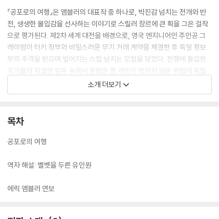
『공포로의 여행』은 앰블러의 대표작 중 하나로, 박진감 넘치는 전개와 반
전, 생생한 몰입감을 선사하는 이야기로 스릴러 장르에 큰 획을 그은 걸작
으로 평가된다. 제2차 세계 대전을 배경으로, 영국 엔지니어인 주인공 그
레이엄이 터키 정부와 비밀스러운 무기 거래 계약을 체결한 후 독일 정보
부의 추격을 받으며 벌어지는 스릴 넘치는 모험을 담았다. 전쟁에 돌입한
국가들의 치열한 암투 속에서 평범한 한 개인이 뜻하지 않은 위험에 휘말
려 들게 든다는 설정의 이야기로, 앰블러 소설들이 그렇듯 국제적인 스케
소개 더보기
일의 사건들과 개인의 섬세한 심리 묘사가 절묘하게 어우러지며 긴장감을
자아낸다.
목차
공포로의 여행
역자 해설: 벨벳을 두른 유인원
에릭 앰블러 연보