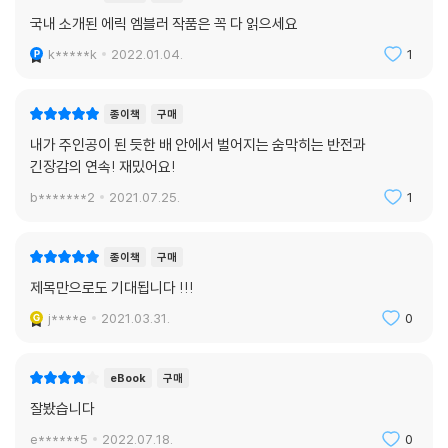
다.
국내 소개된 에릭 엠블러 작품은 꼭 다 읽으세요
k*****k
2022.01.04.
1
옮긴이의 한마디
우리의 마음속, 벨벳을 두른 유인원들의 전쟁은 오늘도 계속되고 있다. 그
종이책
구매
리고 그것이 바로 우리가 오랜 세월이 흐른 뒤에도 이 책을 놓지 못하고 계
내가 주인공이 된 듯한 배 안에서 벌어지는 숨막히는 반전과
속해서 들여다보는 이유다.
긴장감의 연속! 재밌어요!
b*******2
2021.07.25.
1
종이책
구매
제목만으로도 기대됩니다 !!!
j****e
2021.03.31.
0
eBook
구매
잘봤습니다
e******5
2022.07.18.
0