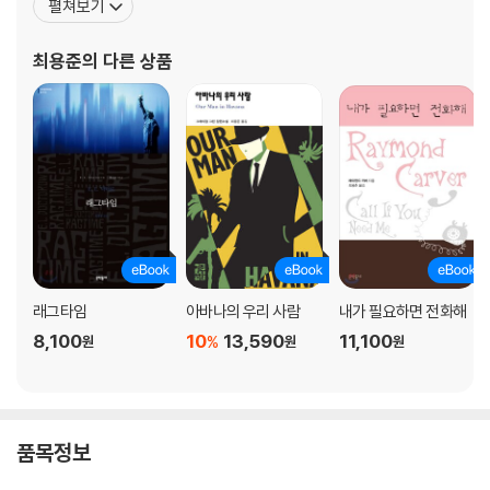
펼쳐보기
《키리냐가》, 루이스 캐럴의 《이상한 나라의 엘리스》, 제임스 매튜 배
리의 《피터 팬》 등이 있다. 헨리 페트로스키의 《이 세상을 다시 만들
최용준
의 다른 상품
자》로 제17회 과학 기술 도서상 번역 부
래그타임
아바나의 우리 사람
내가 필요하면 전화해
8,100
10
13,590
11,100
%
원
원
원
품목정보