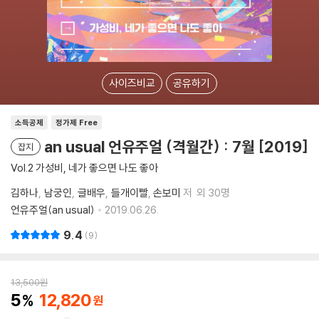
사이즈비교
공유하기
소득공제
정가제 Free
an usual 언유주얼 (격월간) : 7월 [2019]
잡지
Vol.2 가성비, 네가 좋으면 나도 좋아
김하나
남궁인
글배우
들개이빨
손보미
저
외 30명
언유주얼(an usual)
2019.06.26.
9.4
9
13,500
원
5
12,820