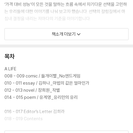
‘가격 대비 성능’이 모든 것을 말하는 흐름 속에서 자기다운 선택을 고민하
는 우리들에 대한 이야기를 나눠 보고자 했습니다. 선택의 갈림길에서 마
침내 결정을 내리는 저마다의 기준을 이야기합니다.
독립 출판의 스타부터 문단의 총아까지
책소개 더보기
글배우, 김겨울, 김동식, 김봉석, 김솔, 김순, 김승욱, 김언, 김하나, 김행숙,
남궁인, 들개이빨, 류휘석, 박만진, 박정훈, 성동혁, 손보미, 유계영, 이종
철, 이희주, 장강명, 장희원, 전성구, 정문정, 정지돈, 제페토, 주단단Y, 주
목차
단단Z, 최영건, 태재, 하박국, 허지원, 황유미, Ceteris Paribus
A LIFE
008 - 009 comic / 들개이빨_No엔드게임
010 - 011 essay / 김하나_마법의 값은 얼마인가
012 - 013 novel / 장희원_작별
014 - 015 poem / 유계영_유리만의 유리
016 - 017 Editor’s Letter 김희라
018 - 019 Contents
AN USUAL UNREAL