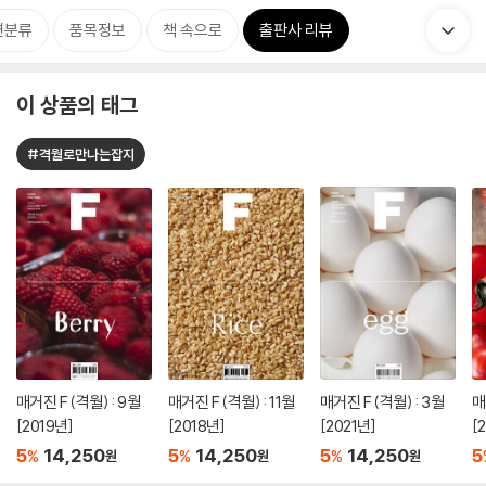
련분류
품목정보
책 속으로
출판사 리뷰
이 상품의 태그
#격월로만나는잡지
매거진 F (격월) : 9월
매거진 F (격월) : 11월
매거진 F (격월) : 3월
매
[2019년]
[2018년]
[2021년]
[
5
14,250
5
14,250
5
14,250
5
%
%
%
원
원
원