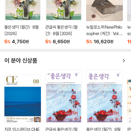
좋은생각 (월간) : 8월
큰글씨 좋은생각 (월
뉴필로소퍼 NewPhilo
뉴
[2026]
간) : 8월 [2026]
sopher (계간) : Vol.3
so
5 [2026]
4
5
4,750
5
6,650
5
16,620
1
%
%
%
원
원
원
이 분야 신상품
치프 익스큐티브 CHIE
큰글씨 좋은생각 (월
좋은생각 (월간) : 9월
문