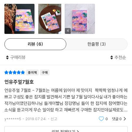
4
리뷰
6
한줄평
3
구매리뷰
추천순
종이책
구매
언유주얼7월호
언유주얼 7월호 - 7월호는 여름에 읽어야 제 맛이지 짝짝짝 엄청나게 예
쁘고 구성도 좋은 잡지를 발견해서 기쁜 달 7월 달이다사실 내가 좋아하는
작가님이였던김하나님 들개이빨님 장강명님 들이 한 잡지에 참여했다는
소식을 듣고이게 무슨 일이람 하고 재빠르게 구매한 잡지인데실제로도 6
월부터 출간된 따끈따끈한 잡지라고 한다 사진 에세이 시 단편소설 등 다
y******5
2019.07.24.
신고
0
댓글
0
양한 형태로 한 페이
리뷰 전체보기