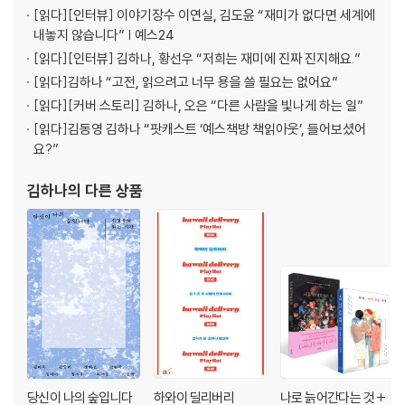
064 - 065 essay / 허지원_무쓸모의 가치, 잉여의 가치
[읽다]
[인터뷰] 이야기장수 이연실, 김도윤 “재미가 없다면 세계에
066 - 067 poem / 김언_내 첫사랑 구여친
내놓지 않습니다” | 예스24
068 - 069 essay / 김승욱_탕진잼
[읽다]
[인터뷰] 김하나, 황선우 “저희는 재미에 진짜 진지해요.”
070 - 071 essay / 글배우_내 삶에서 가장 가성비 좋은 선택
[읽다]
김하나 “고전, 읽으려고 너무 용을 쓸 필요는 없어요”
[읽다]
[커버 스토리] 김하나, 오은 “다른 사람을 빛나게 하는 일”
AN USUAL PICK!
[읽다]
김동영 김하나 “팟캐스트 ‘예스책방 책읽아웃’, 들어보셨어
080 - 081 an usual Pick! - nonfiction / 장강명_가격을 말해 봐 I'M
요?”
GENIE FOR YOUR JOY
082 - 085 an usual Pick! - feature / 이종철_혼자를 키우는 것, 1인
김하나
의 다른 상품
가구용 서비스
086 - 087 an usual Pick! - economy / Ceteris Paribus_환율 우
대, 어디까지 알아보고 오셨나요?
088 - 089 an usual Pick! - gear / 하박국_커피와 인공지능
090 - 091 an usual Pick! - art 박만진_예술로 끌어올린 삶의 여정들:
한국의 현대 미술가 이불과 윤희
092 - 093 an usual Pick! - music 주단단Y_당신의 취향 사전에 없는
말
094 - 095 an usual Pick! - performance 주단단Z_나와 함께 페스
티벌에 가요
당신이 나의 숲입니다
하와이 딜리버리
나로 늙어간다는 것 +