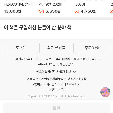
F EXECUTIVE (월간) :
간) : 9월 [2026]
[2026]
[
8월 [2026]
13,000
5
6,650
5
4,750
5
%
%
원
원
원
이 책을 구입하신 분들이 산 분야 책
로그인
최근 본 상품
주문/배송
고객센터 1544-3800
티켓 1544-6399
중고샵 1566-4295
eBook 1:1문의/채팅상담
예스이십사(주) 사업자 정보
이용약관
개인정보처리방침
청소년보호정책
PC버전
회사소개
거래처관계자께
도서홍보
광고
Copyright © YES24 Corp. All Rights Reserved.
MATOM1
품절