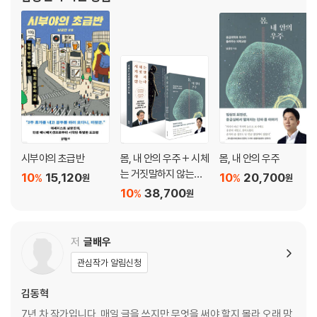
144 정기구독
시부야의 초급반
몸, 내 안의 우주 + 시체
몸, 내 안의 우주
는 거짓말하지 않는다
10
15,120
10
20,700
%
%
원
원
세트
10
38,700
%
원
저
글배우
관심작가 알림신청
김동혁
7년 차 작가입니다. 매일 글을 쓰지만 무엇을 써야 할지 몰라 오래 망