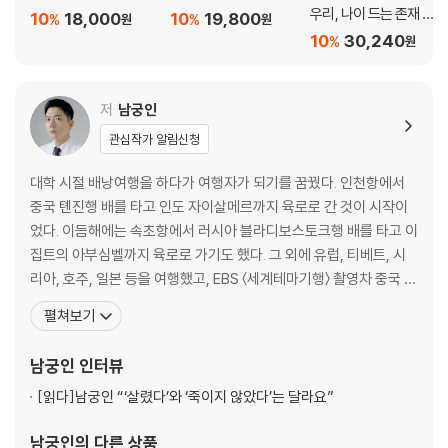
우리, 나이 드는 존재 세
096 - 097 an usual Pick! - comic 김봉석_사랑스러운 아이러니
10
18,000
10
19,800
%
%
원
원
트
098 - 099 an usual Pick! - webnovel 김순_다시, 꿈은 이루어진다
10
30,240
%
원
100 - 101 an usual Pick! - beer 김솔_가성비 최고의 순간을 만드는 맥
주
저
남궁인
102 - 103 an usual Pick! - game 전성구_가성비가 좋은 게임들에 관
하여
관심작가 알림신청
대학 시절 배낭여행을 하다가 여행자가 되기를 꿈꿨다. 인천항에서
106 - 107 an usual Moment / 김유라_앨리스 먼로
중국 톈진행 배를 타고 인도 자이살메르까지 육로로 간 것이 시작이
108 - 115 an usual Discovery / 김유라_이토록 환한 슬픔: 심보선 『슬
었다. 이듬해에는 속초항에서 러시아 블라디보스토크행 배를 타고 이
픔이 없는 십오 초』
집트의 아부심벨까지 육로로 가기도 했다. 그 외에 유럽, 티베트, 시
리아, 호주, 일본 등을 여행했고, EBS 〈세계테마기행〉 촬영차 중국 신
DEAR.
장웨이우얼과 파키스탄 힌두쿠시산맥, 인도네시아 자바섬을 다녀오
126 - 127 novel / 황유미_어떤 이름
펼쳐보기
기도 했다. 촬영지에서 현지어로 대화하면서 펼쳐지는 예기치 못한
128 - 129 novel / 최영건_어른이 되어서
경험이 즐거웠다. 그럼에도 여행을 직업으로 삼지는 못했다. 매년 휴
130 - 131 poem / 성동혁_노을은 딸기를 으깨 놓은 것 같고
남궁인
인터뷰
가를 간절히 기다리는 직장인이 되었을 뿐이다. 막상 여
132 - 133 essay / 김행숙_잃어버려도 좋은 선물
[읽다]
남궁인 “‘살렸다’와 ‘죽이지 않았다’는 달라요”
142 - 143 Director’s Letter 이선용
남궁인
의 다른 상품