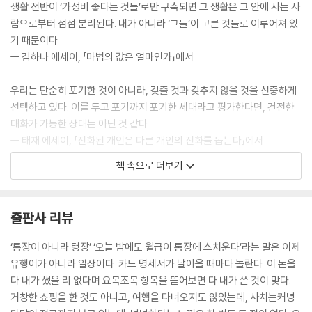
생활 전반이 ‘가성비 좋다는 것들’로만 구축되면 그 생활은 그 안에 사는 사
람으로부터 점점 분리된다. 내가 아니라 ‘그들’이 고른 것들로 이루어져 있
기 때문이다
ㅡ 김하나 에세이, 「마법의 값은 얼마인가」에서
우리는 단순히 포기한 것이 아니라, 갖출 것과 갖추지 않을 것을 신중하게
선택하고 있다. 이를 두고 포기까지 포기한 세대라고 평가한다면, 건전한
대화가 가능한 상대는 아닌 것 같다
ㅡ 태재 에세이, 「진화된 개인은 다른 개인의 진화를 돕는다」에서
책 속으로 더보기
직구, 배송, 반품의 이름으로, 쇼핑의 신에게 아멘.
ㅡ 정지돈 소설, 「신과 함께」에서
출판사 리뷰
“세상에, 나도 그래. 나도 아보카도 알러지가 생겼어. 그것도 아주 오래전
에 말이야.”
‘통장이 아니라 텅장’ ‘오늘 밤에도 월급이 통장에 스치운다’라는 말은 이제
“그래?
유행어가 아니라 일상어다. 카드 명세서가 날아올 때마다 놀란다. 이 돈을
나는 케이가 방금까지 맛있게 먹은, 식탁 위에 있는 아보카도 연어롤을 바
다 내가 썼을 리 없다며 요목조목 항목을 뜯어보면 다 내가 쓴 것이 맞다.
라보았다
거창한 쇼핑을 한 것도 아니고, 여행을 다녀오지도 않았는데, 사치는커녕
ㅡ 손보미 소설, 「알러지」에서