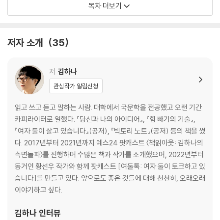
목차 더보기
021 - 025 Fake Interview / 김겨울_신장개업 겨울서점
ALL THE MONEY
저자 소개
35
030 - 031 novel / 정지돈_신과 함께
032 - 033 novel / 김동식_환생 쇼핑
034 - 035 novel / 이희주_죽으면 끝!
저
김하나
036 - 037 essay / 박정훈_원룸의 사회학
관심작가 알림신청
038 - 039 poem / 류휘석_사람들은 돈을 벌기로 다짐했다 이 빌어먹
을 세상을 탈출하기 위해선 약간의 돈이 필요했기 때문이다
읽고 쓰고 듣고 말하는 사람. 대학에서 국문학을 전공했고 오랜 기간
카피라이터로 일했다. 『당신과 나의 아이디어』, 『힘 빼기의 기술』,
OTHERS
『여자 둘이 살고 있습니다』(공저), 『빅토리 노트』(공저) 등의 책을 썼
046 - 047 novel / 손보미_알러지
다. 2017년부터 2021년까지 예스24 팟캐스트 〈책읽아웃: 김하나의
048 - 049 novel / 남궁인_택배를 기다리며
측면돌파〉를 진행하며 수많은 책과 작가를 소개했으며, 2022년부터
050 - 051 essay / 태재_진화된 개인은 다른 개인의 진화를 돕는다
동거인 황선우 작가와 함께 팟캐스트 [여둘톡: 여자 둘이 토크하고 있
052 - 053 poem 제페토_효율적 기쁨
습니다]를 만들고 있다. 앞으로도 좋은 것들에 대해 천천히, 오래오래
이야기하고 싶다.
IF, IF NOT
062 - 063 essay / 정문정_2019 가난한 사랑 노래
김하나
인터뷰