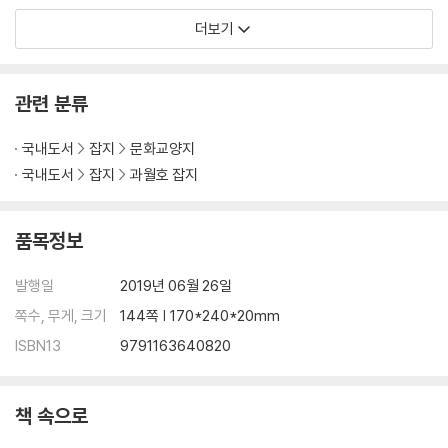
더보기
관련 분류
국내도서
잡지
문화교양지
국내도서
잡지
과월호 잡지
품목정보
발행일
2019년 06월 26일
쪽수, 무게, 크기
144쪽 | 170*240*20mm
ISBN13
9791163640820
책 속으로