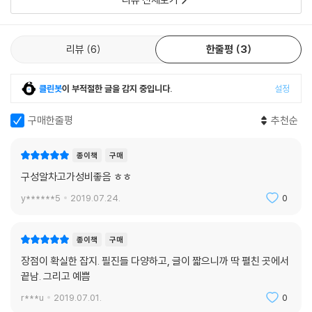
리뷰
6
한줄평
3
클린봇
이 부적절한 글을 감지 중입니다.
설정
구매한줄평
추천순
종이책
구매
구성알차고가성비좋음 ㅎㅎ
y******5
2019.07.24.
0
종이책
구매
장점이 확실한 잡지. 필진들 다양하고, 글이 짧으니까 딱 펼친 곳에서
끝남. 그리고 예쁨
r***u
2019.07.01.
0