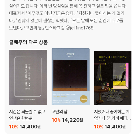
설이기도 합니다. 여러 번 망설임을 통해 꼭 전하고 싶은 말을 씁니다.
대표저서 『아무것도 아닌 지금은 없다』 『지쳤거나 좋아하는 게 없거
나』 『괜찮지 않은데 괜찮은 척했다』 『모든 날에 모든 순간에 위로를
보낸다』 『고민의 답』 인스타그램 @jell1ine1768
글배우
의 다른 상품
시간은 되돌릴 수 없고
고민의 답
지쳤거나 좋아하는 게
인생은 한번뿐
없거나 (리커버 에디
10
14,220
%
원
션)
10
14,400
10
14,400
%
%
원
원