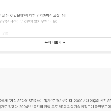
글은 잘 쓴 것 같을까?에 대한 인지과학적 고찰_16
 인간은 시간이 무엇인지 알지 못한다_50
_210
: 이해하면서도 느끼고 싶은 당신을 위해?〈테넷〉과 엔트로피_226
목차 더보기
_88
들에게 “가장 SF다운 SF를 쓰는 작가”로 평가받는다. 2000년대 이후의 신진 S
로 일했다. 2004년 「촉각의 경험」으로 제1회 과학기술 창작문예 중편부문에