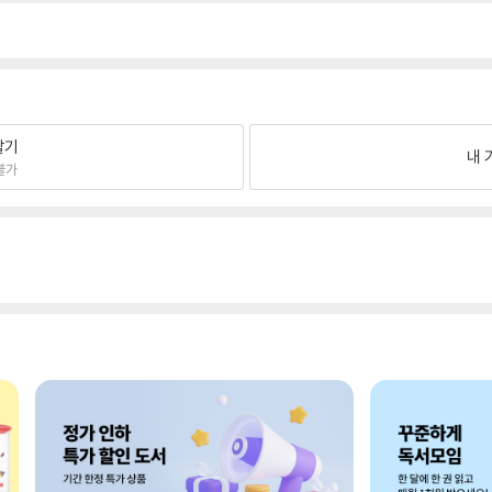
팔기
내 
불가