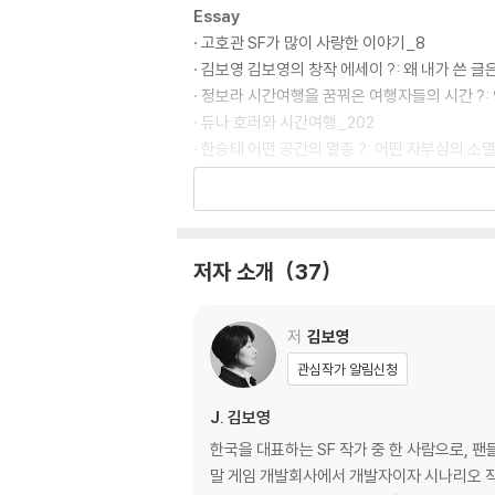
Essay
· 고호관 SF가 많이 사랑한 이야기_8
· 김보영 김보영의 창작 에세이 ?: 왜 내가 쓴 
· 정보라 시간여행을 꿈꿔온 여행자들의 시간 ?:
· 듀나 호러와 시간여행_202
· 한승태 어떤 공간의 멸종 ?: 어떤 자부심의 소멸
· 남세오 SF를 쓰고 싶은 사람을 위한 TMI ?
Short Short Story
· 이서영 나는 우주의 환타지_26
저자 소개
37
· 연여름 솔티 브라운 캐러멜_30
· 정지돈 시간여행 살인자_35
· 김청귤 시간여행 사우나_40
저
김보영
· 해도연 라일락 햇빛_44
관심작가 알림신청
Short Story
J. 김보영
· 전삼혜 성심당 사거리 메타버스 결투에 관하여
한국을 대표하는 SF 작가 중 한 사람으로, 팬
· 이민섭×이현섭 오서로 씨의 회고록_106
말 게임 개발회사에서 개발자이자 시나리오 작가
· 황모과 타고난 시절_122