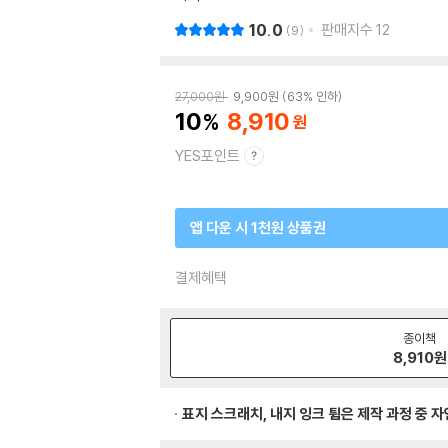
10.0
판매지수
12
9
27,000
원
9,900
원
63% 인하
10
8,910
YES포인트
앱 다운 시 1천원 상품권
결제혜택
종이책
8,910
원
표지 스크래치, 내지 잉크 튐은 제작 과정 중 