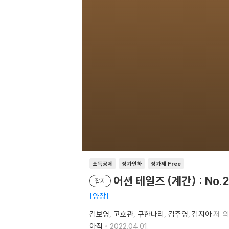
소득공제
정가인하
정가제 Free
어션 테일즈 (계간) : No.2 
잡지
양장
김보영
고호관
구한나리
김주영
김지아
저
외
아작
2022.04.01.